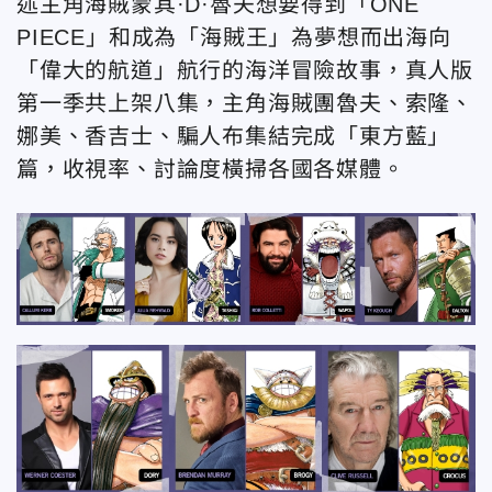
述主角海賊蒙其·D·魯夫想要得到「ONE
PIECE」和成為「海賊王」為夢想而出海向
「偉大的航道」航行的海洋冒險故事，真人版
第一季共上架八集，主角海賊團魯夫、索隆、
娜美、香吉士、騙人布集結完成「東方藍」
篇，收視率、討論度橫掃各國各媒體。