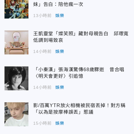
妹」告白：陪他瘋一次
13小時前
娛樂
王凱靈堂「燦笑照」藏對母親告白 邱瓈寬
低調到場致哀
14小時前
娛樂
「小秦漢」張海漢驚傳68歲驟逝 昔合唱
〈明天會更好〉引追憶
14小時前
娛樂
影/百萬YTR放火相機被民宿丟掉！對方稱
「以為是按摩棒誤丟」惹議
15小時前
娛樂