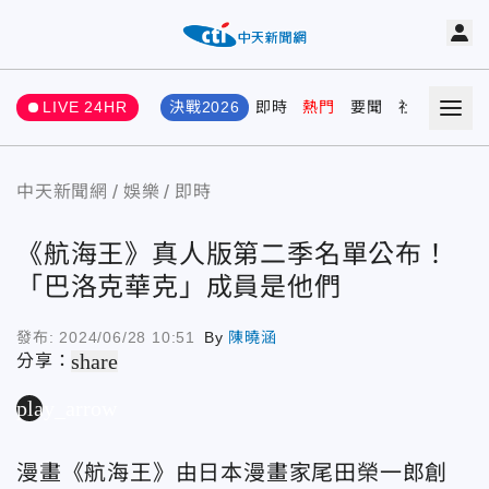
LIVE 24HR
決戰2026
即時
熱門
要聞
社會
娛樂
中天新聞網
娛樂
即時
《航海王》真人版第二季名單公布！
「巴洛克華克」成員是他們
發布:
2024/06/28 10:51
By
陳曉涵
share
分享：
play_arrow
漫畫《航海王》由日本漫畫家尾田榮一郎創