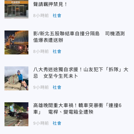
聲請羈押禁見！
8小時前
社會
影/新北五股聯結車自撞分隔島 司機酒測
值爆表遭送辦
8小時前
社會
八大秀迷途獨自求援！山友犯下「拆隊」大
忌 女至今生死未卜
9小時前
社會
高雄晚間重大車禍！轎車突暴衝「連撞6
車」 電桿、變電箱全遭殃
9小時前
社會