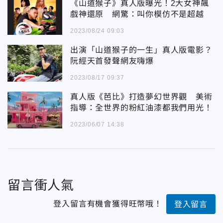
《山道猴子》真人版曝光！2大女神飆
戲神還原 網驚：叫你模仿不是超越
2023/08/24 09:03
出演「山道猴子的一生」真人版電影？
阮經天首發聲網友嗨爆
2023/08/17 09:37
真人版《芭比》打造夢幻世界觀 美術
指導：全世界的粉紅油漆都我們用光！
2023/06/07 14:38
留言衝人氣
登入留言有機會獲得旺幣哦！
登入留言