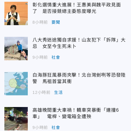
彰化選情重大進展！王惠美與魏平政見面
了 是否接競總主委態度曝光
8小時前
要聞
八大秀迷途獨自求援！山友犯下「拆隊」大
忌 女至今生死未卜
9小時前
社會
白海豚狂風暴雨夾擊！北台灣剉咧等恐發陸
警 馬祖首當其衝
12小時前
生活
高雄晚間重大車禍！轎車突暴衝「連撞6
車」 電桿、變電箱全遭殃
9小時前
社會