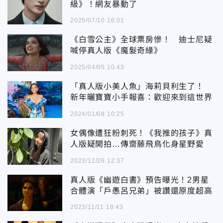
級》！網友暴動了
2025/07/10 16:01
《白雪公主》全球票房慘！ 迪士尼疑
喊停真人版《魔髮奇緣》
2025/04/05 10:43
「真人版小美人魚」海莉貝利生了！
新年曬寶寶小手報喜：歡迎來到這世界
2024/01/08 10:25
女偶像遭狂粉刺死！《我推的孩子》真
人版疑開拍…傳齋藤飛鳥化身星野愛
2023/12/26 12:37
真人版《幽遊白書》預告曝光！2男星
合體演「戶愚呂兄弟」被讚還原度超高
2023/11/11 18:43