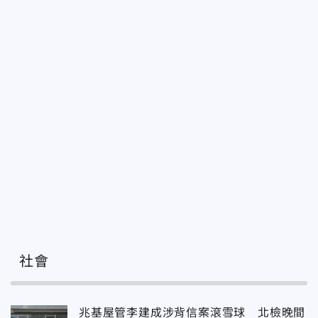
社會
兆基屋管李建成涉背信案滾雪球 北檢晚間