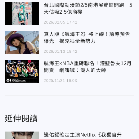
台北國際動漫節2/5南港展覽館開跑 5
天估吸2.5億商機
2026/02/05 17:42
真人版《航海王2》將上線！前導預告
曝光 揭兇狠全新勢力
2026/01/13 18:42
航海王×NBA重磅聯名！灌籃魯夫12月
開賣 網嗨喊：湖人的太帥
2025/11/21 16:03
延伸閱讀
邊佑錫確定主演Netflix《我獨自升