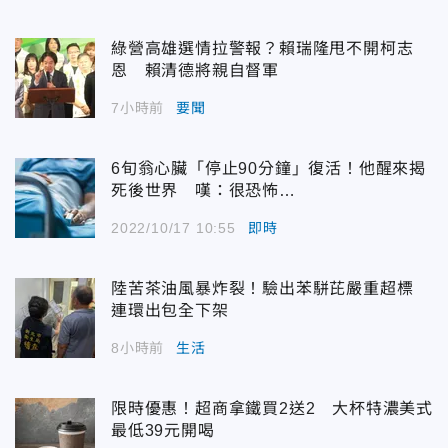
綠營高雄選情拉警報？賴瑞隆甩不開柯志
恩 賴清德將親自督軍
7小時前
要聞
6旬翁心臟「停止90分鐘」復活！他醒來揭
死後世界 嘆：很恐怖…
2022/10/17 10:55
即時
陸苦茶油風暴炸裂！驗出苯駢芘嚴重超標
連環出包全下架
8小時前
生活
限時優惠！超商拿鐵買2送2 大杯特濃美式
最低39元開喝