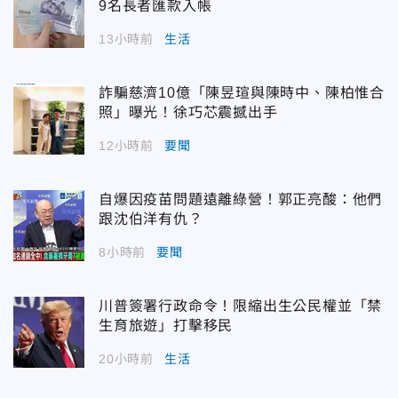
9名長者匯款入帳
13小時前
生活
詐騙慈濟10億「陳昱瑄與陳時中、陳柏惟合
照」曝光！徐巧芯震撼出手
12小時前
要聞
自爆因疫苗問題遠離綠營！郭正亮酸：他們
跟沈伯洋有仇？
8小時前
要聞
川普簽署行政命令！限縮出生公民權並「禁
生育旅遊」打擊移民
20小時前
生活