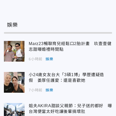
娛樂
Marz23暢聊育兒經鬆口2胎計畫 玖壹壹健
志甜曝婚禮時間點
6小時前
娛樂
小24歲女友台大「3碩1博」學歷遭疑造
假 姜厚任護愛：還是喜歡她
7小時前
娛樂
姐夫AKIRA甜談父親節：兒子送的都好 曝
台灣便當太好吃讓後輩搞壞肚