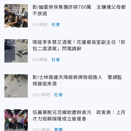
影/幽靈勞保集團詐撈700萬 主嫌連父母都
不放過
9小時前
社會
噁碰李多慧又酒駕！花蓮鄉長室副主任「抓
包二度酒駕」閃電請辭
9小時前
社會
影/士林路邊天降麻將牌險砸路人 警調監
視器追來源
10小時前
社會
伍麗華胞兄范織欽遭辦貪污 政客爽：上月
才力挺賴瑞隆成立後援會
10小時前
要聞