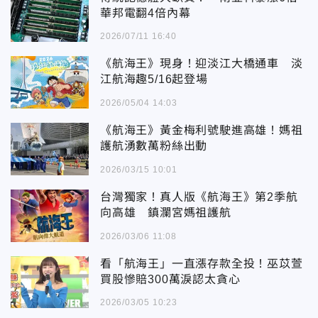
華邦電翻4倍內幕
2026/07/11 16:40
《航海王》現身！迎淡江大橋通車 淡
江航海趣5/16起登場
2026/05/04 14:03
《航海王》黃金梅利號駛進高雄！媽祖
護航湧數萬粉絲出動
2026/03/15 10:01
台灣獨家！真人版《航海王》第2季航
向高雄 鎮瀾宮媽祖護航
2026/03/06 11:08
看「航海王」一直漲存款全投！巫苡萱
買股慘賠300萬淚認太貪心
2026/03/05 10:23