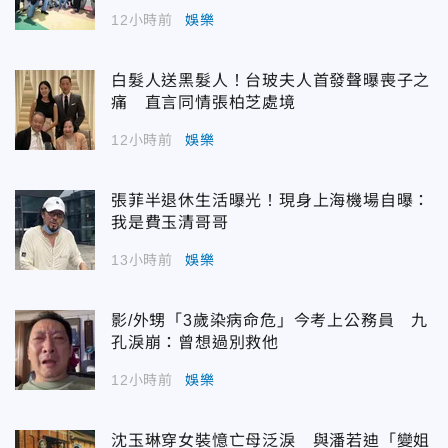
12小時前
娛樂
白髮人送黑髮人！台玻夫人首發聲曝喪子之
痛 直言同情張柏芝處境
12小時前
娛樂
張菲半退休生活曝光！現身上海機場自曝：
我是費玉清哥哥
13小時前
娛樂
影/外甥「3歲染病命危」今考上公務員 九
孔淚崩：曾想過別救他
12小時前
娛樂
沈玉琳穿女裝憶亡母泛淚 與潘若迪「變姐