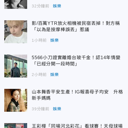
32分鐘前
娛樂
影/百萬YTR放火相機被民宿丟掉！對方稱
「以為是按摩棒誤丟」惹議
1小時前
娛樂
5566小刀證實離婚台玻千金！認14年情變
「已經分開一段時間」
2小時前
娛樂
山本舞香平安生產！IG報喜母子均安 升格
新手媽媽
39分鐘前
娛樂
王彩樺「同場河北彩花」看球賽！天母球場