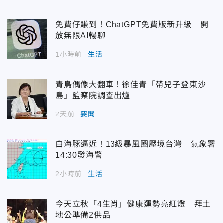
免費仔賺到！ChatGPT免費版新升級 開
放無限AI暢聊
1小時前
生活
青鳥偶像大翻車！徐佳青「帶兒子登東沙
島」監察院調查出爐
2天前
要聞
白海豚逼近！13級暴風圈壓境台灣 氣象署
14:30發海警
2小時前
生活
今天立秋「4生肖」健康運勢亮紅燈 拜土
地公準備2供品