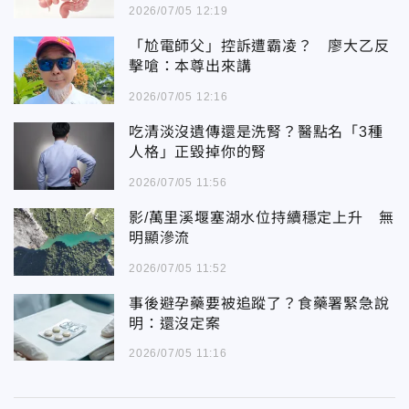
2026/07/05 12:19
「尬電師父」控訴遭霸凌？ 廖大乙反
擊嗆：本尊出來講
2026/07/05 12:16
吃清淡沒遺傳還是洗腎？醫點名「3種
人格」正毀掉你的腎
2026/07/05 11:56
影/萬里溪堰塞湖水位持續穩定上升 無
明顯滲流
2026/07/05 11:52
事後避孕藥要被追蹤了？食藥署緊急說
明：還沒定案
2026/07/05 11:16