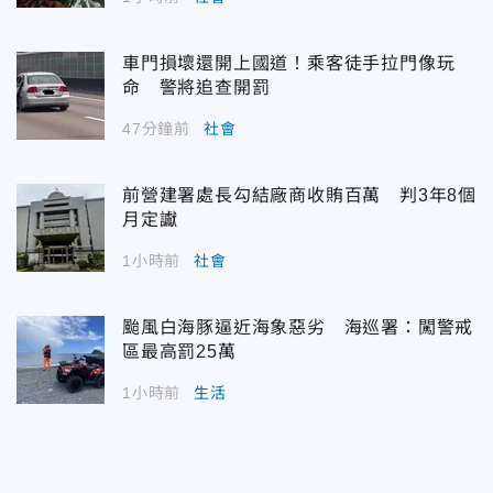
車門損壞還開上國道！乘客徒手拉門像玩
命 警將追查開罰
47分鐘前
社會
前營建署處長勾結廠商收賄百萬 判3年8個
月定讞
1小時前
社會
颱風白海豚逼近海象惡劣 海巡署：闖警戒
區最高罰25萬
1小時前
生活