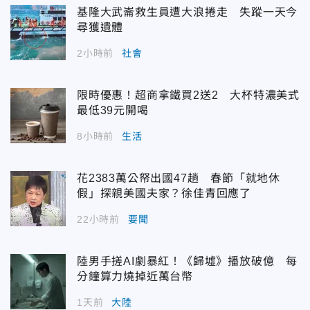
基隆大武崙救生員遭大浪捲走 失蹤一天今
尋獲遺體
2小時前
社會
限時優惠！超商拿鐵買2送2 大杯特濃美式
最低39元開喝
8小時前
生活
花2383萬公帑出國47趟 春節「就地休
假」探親美國夫家？徐佳青回應了
22小時前
要聞
陸男手搓AI劇暴紅！《歸墟》播放破億 每
分鐘算力燒掉近萬台幣
1天前
大陸