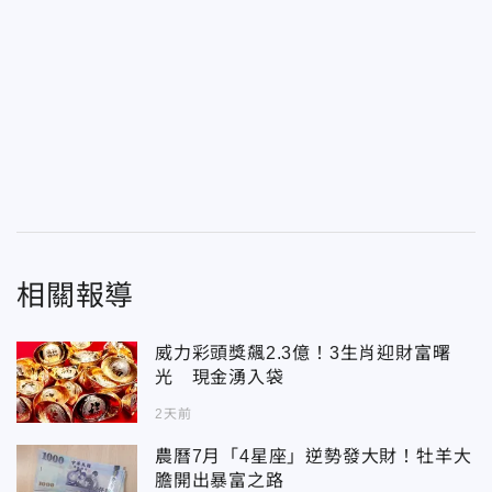
相關報導
威力彩頭獎飆2.3億！3生肖迎財富曙
光 現金湧入袋
2天前
農曆7月「4星座」逆勢發大財！牡羊大
膽開出暴富之路