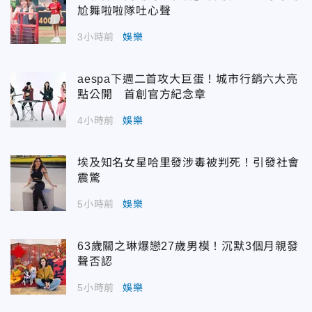
尬舞啦啦隊吐心聲
3小時前
娛樂
aespa下週二首攻大巨蛋！城市行銷六大亮
點公開 首創官方紀念章
4小時前
娛樂
埃及知名女星哈里發涉毒被判死！引發社會
震驚
5小時前
娛樂
63歲關之琳爆戀27歲男模！沉默3個月親發
聲否認
5小時前
娛樂