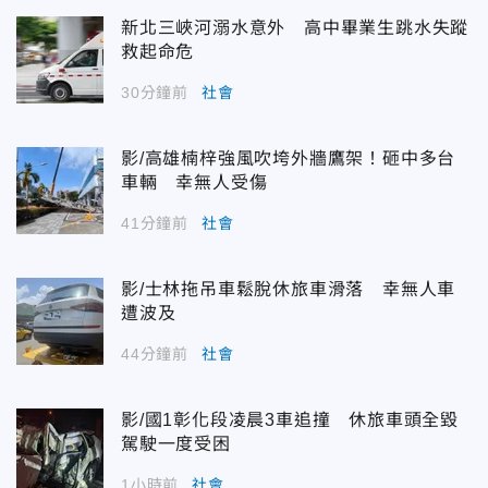
新北三峽河溺水意外 高中畢業生跳水失蹤
救起命危
30分鐘前
社會
影/高雄楠梓強風吹垮外牆鷹架！砸中多台
車輛 幸無人受傷
41分鐘前
社會
影/士林拖吊車鬆脫休旅車滑落 幸無人車
遭波及
44分鐘前
社會
影/國1彰化段凌晨3車追撞 休旅車頭全毀
駕駛一度受困
1小時前
社會