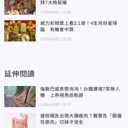
拜7大時辰曝
2026/08/02 22:46
威力彩頭獎上看2.1億！4生肖財星降
臨 有機會中獎
2026/08/02 15:16
延伸閱讀
強颱巴威來勢洶洶！台鐵擴增7架無人
機 上帝視角巡軌道
2026/07/05 12:57
健檢報告出現大腸瘜肉？醫警告「腺瘤
性瘜肉」切掉才安全