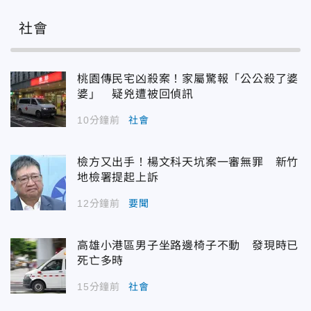
社會
桃園傳民宅凶殺案！家屬驚報「公公殺了婆
婆」 疑兇遭被回偵訊
10分鐘前
社會
檢方又出手！楊文科天坑案一審無罪 新竹
地檢署提起上訴
12分鐘前
要聞
高雄小港區男子坐路邊椅子不動 發現時已
死亡多時
15分鐘前
社會