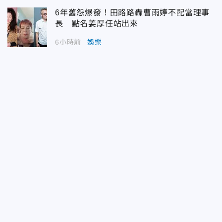
6年舊怨爆發！田路路轟曹雨婷不配當理事
長 點名姜厚任站出來
6小時前
娛樂