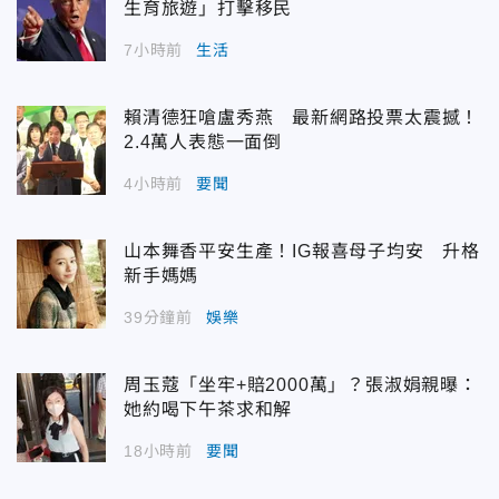
生育旅遊」打擊移民
7小時前
生活
賴清德狂嗆盧秀燕 最新網路投票太震撼！
2.4萬人表態一面倒
4小時前
要聞
山本舞香平安生產！IG報喜母子均安 升格
新手媽媽
39分鐘前
娛樂
周玉蔻「坐牢+賠2000萬」？張淑娟親曝：
她約喝下午茶求和解
18小時前
要聞