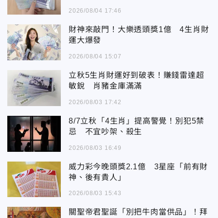
2026/08/04 17:46
財神來敲門！大樂透頭獎1億 4生肖財
運大爆發
2026/08/04 15:07
立秋5生肖財運好到破表！賺錢雷達超
敏銳 肖豬金庫滿滿
2026/08/03 17:42
8/7立秋「4生肖」提高警覺！別犯5禁
忌 不宜吵架、殺生
2026/08/03 16:49
威力彩今晚頭獎2.1億 3星座「前有財
神、後有貴人」
2026/08/03 15:43
關聖帝君聖誕「別把牛肉當供品」！拜