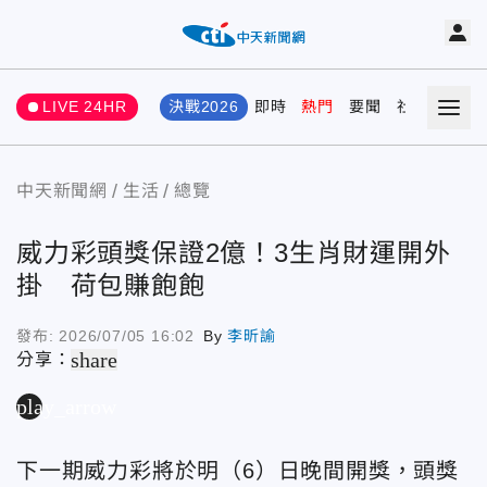
LIVE 24HR
決戰2026
即時
熱門
要聞
社會
娛樂
中天新聞網
生活
總覽
威力彩頭獎保證2億！3生肖財運開外
掛 荷包賺飽飽
發布:
2026/07/05 16:02
By
李昕諭
share
分享：
play_arrow
下一期威力彩將於明（6）日晚間開獎，頭獎