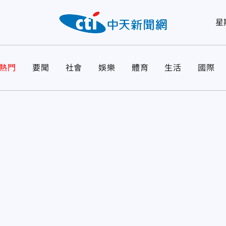
星
熱門
要聞
社會
娛樂
體育
生活
國際