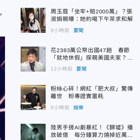
，
周玉蔻「坐牢+賠2000萬」？張
，
淑娟親曝：她約喝下午茶求和解
8小時前
要聞
花2383萬公帑出國47趟 春節
「就地休假」探親美國夫家？徐
佳青回應了
12小時前
要聞
粉絲心碎！網紅「肥大叔」驚傳
離世 粉專證實噩耗
8小時前
娛樂
陸男手搓AI劇暴紅！《歸墟》播
放破億 每分鐘算力燒掉近萬台