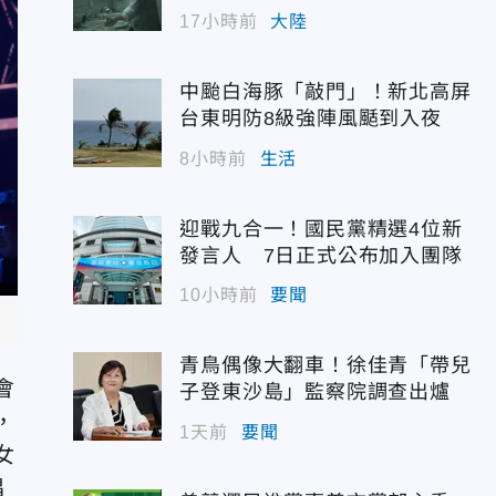
幣
17小時前
大陸
中颱白海豚「敲門」！新北高屏
台東明防8級強陣風颳到入夜
8小時前
生活
迎戰九合一！國民黨精選4位新
發言人 7日正式公布加入團隊
10小時前
要聞
青鳥偶像大翻車！徐佳青「帶兒
會
子登東沙島」監察院調查出爐
，
1天前
要聞
女
唱