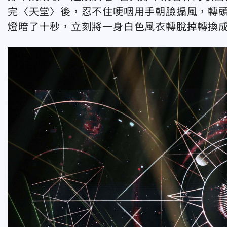
完〈天堂〉後，忍不住哽咽用手朝臉搧風，轉
燈暗了十秒，立刻將一身白色風衣轉脫掉轉換