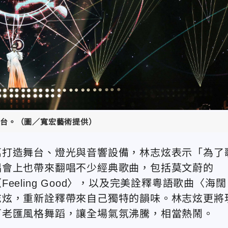
台。（圖／寬宏藝術提供）
萬打造舞台、燈光與音響設備，林志炫表示「為了
唱會上也帶來翻唱不少經典歌曲，包括莫文蔚的
eling Good〉，以及完美詮釋粵語歌曲〈海闊
志炫，重新詮釋帶來自己獨特的韻味。林志炫更將
百老匯風格舞蹈，讓全場氣氛沸騰，相當熱鬧。