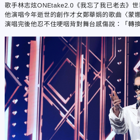
歌手林志炫ONEtake2.0《我忘了我已老去
他演唱今年逝世的創作才女鄭華娟的歌曲〈蒙
演唱完後他忍不住哽咽背對舞台感傷說：「轉