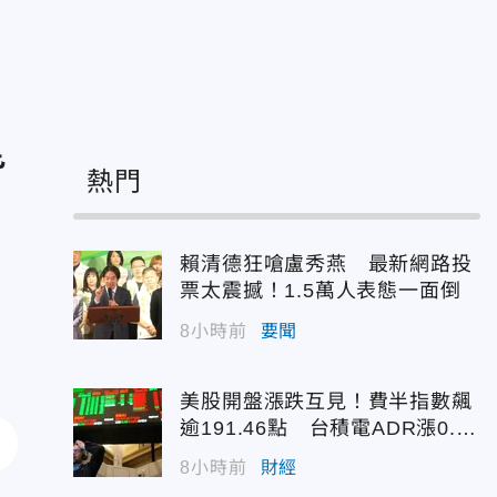
背
熱門
賴清德狂嗆盧秀燕 最新網路投
票太震撼！1.5萬人表態一面倒
8小時前
要聞
美股開盤漲跌互見！費半指數飆
逾191.46點 台積電ADR漲0.9
3%
8小時前
財經