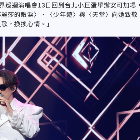
》世界巡迴演唱會13日回到台北小巨蛋舉辦安可加場
娜麗莎的眼淚〉、〈少年遊〉與〈天堂〉向她致敬
換歌，換換心情。」