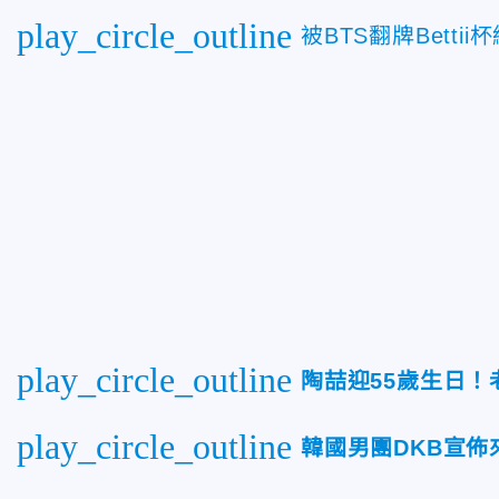
play_circle_outline
被BTS翻牌Bett
play_circle_outline
陶喆迎55歲生日！
play_circle_outline
韓國男團DKB宣