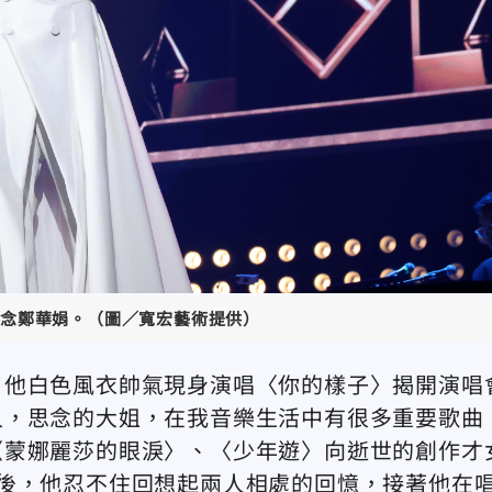
念鄭華娟。（圖／寬宏藝術提供）
，他白色風衣帥氣現身演唱〈你的樣子〉揭開演唱
人，思念的大姐，在我音樂生活中有很多重要歌曲
〈蒙娜麗莎的眼淚〉、〈少年遊〉向逝世的創作才
後，他忍不住回想起兩人相處的回憶，接著他在