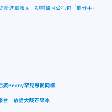
ii杯緹盼進軍韓國 初戀被阿公抓包「催分手」
老婆Penny罕見恩愛同框
佈來台 放話大啖芒果冰