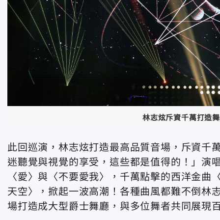
林志炫斥資千萬打造舞
此回巡演，林志炫打造最高品質音場，斥資千
迷聽覺與視覺的享受，這些都是值得的！」演
〈愛〉與〈不要愛我〉，千萬點擊的西洋金曲〈Fe
天空〉，掀起一波高潮！各種曲風都難不倒林
場打造成大型爵士舞廳，與多位舞者共同展現