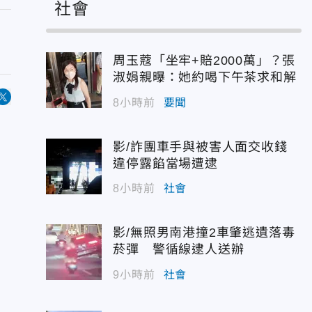
社會
周玉蔻「坐牢+賠2000萬」？張
淑娟親曝：她約喝下午茶求和解
8小時前
要聞
影/詐團車手與被害人面交收錢
違停露餡當場遭逮
8小時前
社會
影/無照男南港撞2車肇逃遺落毒
菸彈 警循線逮人送辦
9小時前
社會