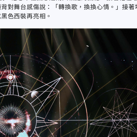
頭背對舞台感傷說：「轉換歌，換換心情。」接著
成黑色西裝再亮相。