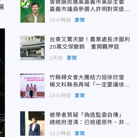
曾競選民進黨嘉義市黨部主委
場
嘉義市議員參選人許明對突退
選！
10小時前
要聞
台東又驚天變！農業處長涉圖利
20萬交保撤銷 重開羈押庭
1天前
要聞
竹縣婦女會大團結力挺徐欣瑩
楊文科縣長再喊「一定要讓徐欣
瑩當選」
14小時前
要聞
被學者質疑「偽造監委自傳」
總統府澄清：已檢還原件、非府
方提供
12小時前
要聞