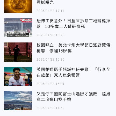
震撼曝光
2025/04/28 17:11
恐怖工安意外！日倉庫拆除工地鋼樑掉
落 50多歲工人遭砸慘死
2025/04/28 16:20
校園喋血！美北卡州大學節日派對驚傳
槍響 慘釀1死6傷
2025/04/28 15:36
英國帕運選手賭城神秘失蹤！「行李全
在旅館」家人焦急報警
2025/04/28 15:01
又是你？擅闖富士山遇險才獲救 陸男
竟二度進山找手機
2025/04/28 14:52