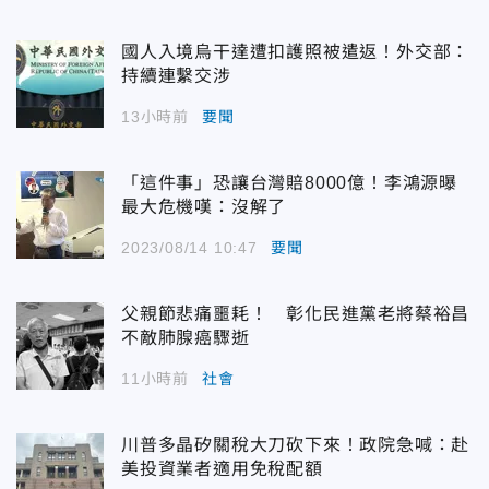
國人入境烏干達遭扣護照被遣返！外交部：
持續連繫交涉
13小時前
要聞
「這件事」恐讓台灣賠8000億！李鴻源曝
最大危機嘆：沒解了
2023/08/14 10:47
要聞
父親節悲痛噩耗！ 彰化民進黨老將蔡裕昌
不敵肺腺癌驟逝
11小時前
社會
川普多晶矽關稅大刀砍下來！政院急喊：赴
美投資業者適用免稅配額