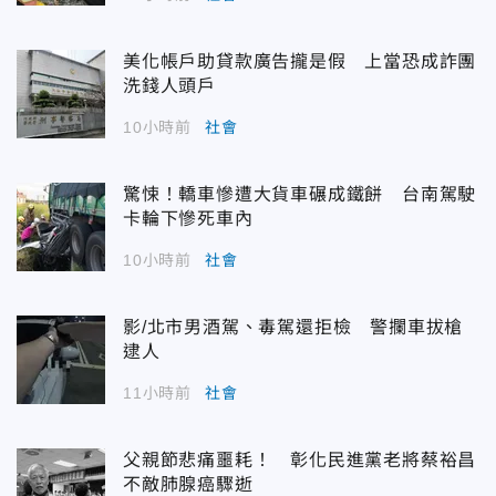
美化帳戶助貸款廣告攏是假 上當恐成詐團
洗錢人頭戶
10小時前
社會
驚悚！轎車慘遭大貨車碾成鐵餅 台南駕駛
卡輪下慘死車內
10小時前
社會
影/北市男酒駕、毒駕還拒檢 警攔車拔槍
逮人
11小時前
社會
父親節悲痛噩耗！ 彰化民進黨老將蔡裕昌
不敵肺腺癌驟逝