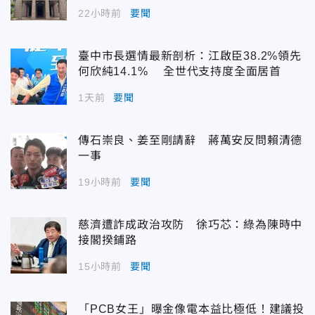
22小時前
要聞
臺中市長選情最新剖析：江啟臣38.2%領先
何欣純14.1% 全世代支持度全面居首
1天前
要聞
傳石崇良、姜至剛請辭 蔣萬安反問賴清德
一事
19小時前
要聞
慈濟遭詐成政治攻防 徐巧芯：綠為陳時中
接閣揆鋪路
15小時前
要聞
「PCB女王」曝金像電本益比極低！建議投