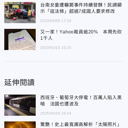
台南女童遭輾斃事件持續發酵！民調顯
示「這法條」超過7成國人要求修改
2023/05/09 17:33
又一家！Yahoo裁員逾20% 本周先砍
1千人
2023/02/10 10:25
延伸閱讀
西班牙、葡萄牙大停電！百萬人陷入黑
暗 法國也遭波及
2025/04/28 20:19
驚艷！史上最寬廣高解析「太陽照片」