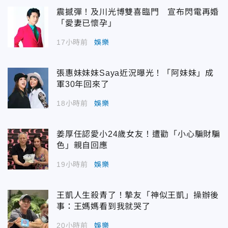
震撼彈！及川光博雙喜臨門 宣布閃電再婚
「愛妻已懷孕」
17小時前
娛樂
張惠妹妹妹Saya近況曝光！「阿妹妹」成
軍30年回來了
18小時前
娛樂
姜厚任認愛小24歲女友！遭勸「小心騙財騙
色」親自回應
19小時前
娛樂
王凱人生殺青了！摯友「神似王凱」操辦後
事：王媽媽看到我就哭了
20小時前
娛樂