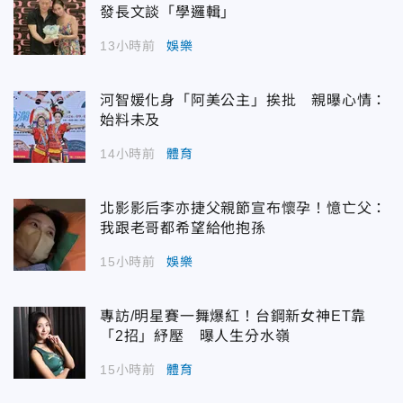
發長文談「學邏輯」
13小時前
娛樂
河智媛化身「阿美公主」挨批 親曝心情：
始料未及
14小時前
體育
北影影后李亦捷父親節宣布懷孕！憶亡父：
我跟老哥都希望給他抱孫
15小時前
娛樂
專訪/明星賽一舞爆紅！台鋼新女神ET靠
「2招」紓壓 曝人生分水嶺
15小時前
體育