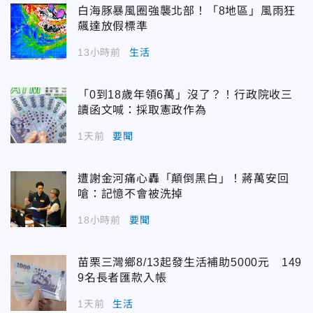
白海豚暴風圈強襲北部！「8地區」風雨狂
飆達放假標準
13小時前
生活
「0到18歲年領6萬」沒了？！行政院收三
讀函文喊：採取憲政作為
1天前
要聞
遭謝金河痛心轟「顛倒黑白」！蔣萬安回
嗆：記憶不會被洗掉
18小時前
要聞
苗栗三灣鄉8/13起發生活補助5000元 149
9名長者匯款入帳
1天前
生活