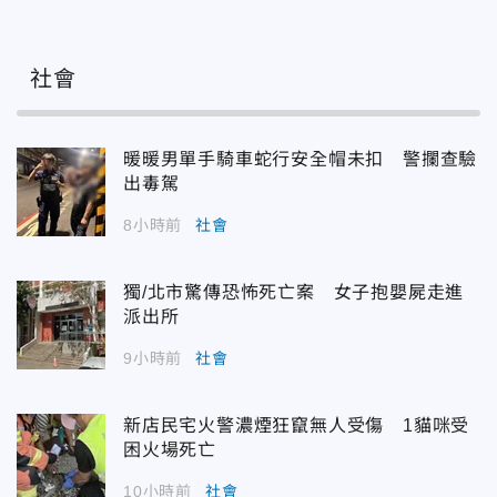
社會
暖暖男單手騎車蛇行安全帽未扣 警攔查驗
出毒駕
8小時前
社會
獨/北市驚傳恐怖死亡案 女子抱嬰屍走進
派出所
9小時前
社會
新店民宅火警濃煙狂竄無人受傷 1貓咪受
困火場死亡
10小時前
社會