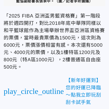
籃協副秘書長張承中。（圖／記者李昕諭攝）
「2025 FIBA 亞洲盃男籃資格賽」第一階段
將於週四開打，對比2018年底中華隊同樣以
和平籃球館作為主場舉辦世界盃亞洲區資格賽
的票價，當時最貴票價為1500元，這次則為
6000元，票價漲價相當有感。本次還有5000
元、4000元的票價，以及1樓特區1200元及
800元（特A區1000元），2樓普通區自由座
500元。
【新年好運到】
您的好運已降臨
play_circle_outline
～點我立即玩刮
刮卡試手氣