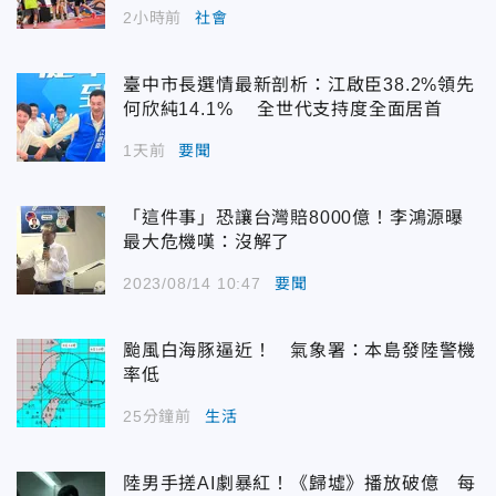
2小時前
社會
臺中市長選情最新剖析：江啟臣38.2%領先
何欣純14.1% 全世代支持度全面居首
1天前
要聞
「這件事」恐讓台灣賠8000億！李鴻源曝
最大危機嘆：沒解了
2023/08/14 10:47
要聞
颱風白海豚逼近！ 氣象署：本島發陸警機
率低
25分鐘前
生活
陸男手搓AI劇暴紅！《歸墟》播放破億 每