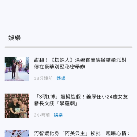
娛樂
甜翻！《蜘蛛人》湯姆霍蘭德辦結婚派對
傳在豪華別墅秘密舉辦
18分鐘前
娛樂
「3碩1博」遭疑造假！姜厚任小24歲女友
發長文談「學邏輯」
2小時前
娛樂
河智媛化身「阿美公主」挨批 親曝心情：