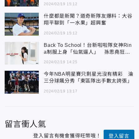
2024/02/19 15:12
什麼都是新聞？道奇新隊友爆料：大谷
翔平聊到「一水果」超興奮
2024/02/19 15:12
Back To School！台新啦啦隊女神Rin
a制服上身「仙氣逼人」 孫思堯狂被
圈粉
2024/02/19 14:25
今年NBA明星賽只剩星光沒有精彩 淪
三分球飆分秀「東區隊出手數太誇張」
2024/02/19 13:17
留言衝人氣
登入留言有機會獲得旺幣哦！
登入留言