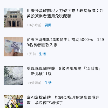
川普多晶矽關稅大刀砍下來！政院急喊：赴
美投資業者適用免稅配額
10小時前
要聞
苗栗三灣鄉8/13起發生活補助5000元 149
9名長者匯款入帳
1天前
生活
颱風暴風圈來襲！8級強風狠颳「15縣市」
新北破11級
39分鐘前
生活
拿AI當擋箭牌！桃園盃籃球賽爆幽靈隊充
數 承包商下場慘了