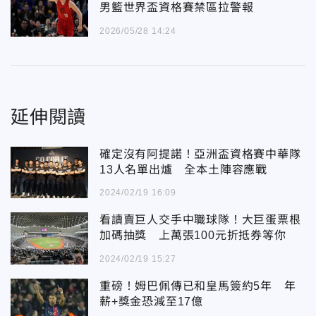
男籃世界盃資格賽禁區拉警報
2026/05/28 14:24
延伸閱讀
確定沒有阿提諾！亞洲盃資格賽中華隊
13人名單出爐 全本土陣容應戰
2024/02/19 16:09
看讀賣巨人交手中職球隊！大巨蛋票根
加碼抽獎 上萬張100元折抵券等你
2024/02/19 15:27
重磅！姆巴佩傳已和皇馬簽約5年 年
薪+獎金恐減至17億