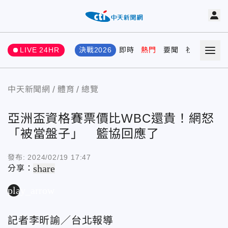
LIVE 24HR
決戰2026
即時
熱門
要聞
社會
娛樂
中天新聞網
體育
總覽
亞洲盃資格賽票價比WBC還貴！網怒
「被當盤子」 籃協回應了
發布:
2024/02/19 17:47
share
分享：
play_arrow
記者李昕諭／台北報導