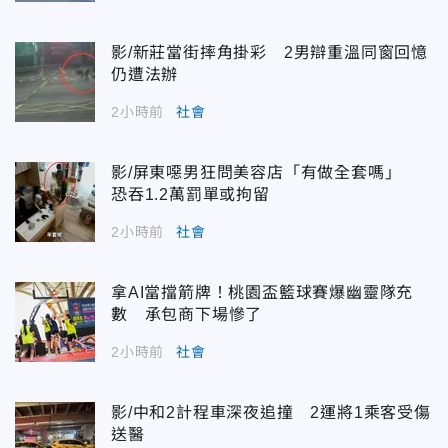
影/新莊當街摔角掛彩 2男辯重溫同窗回憶
仍遭法辦
2小時前
社會
影/屏東噁男狂問美容店「有做全套嗎」
恐吞1.2萬罰單或拘留
2小時前
社會
拿AI當擋箭牌！桃園盃籃球賽爆幽靈隊充
數 承包商下場慘了
2小時前
社會
影/中和2計程車深夜追撞 2運將1乘客受傷
送醫