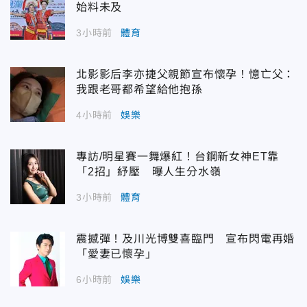
始料未及
3小時前
體育
北影影后李亦捷父親節宣布懷孕！憶亡父：
我跟老哥都希望給他抱孫
4小時前
娛樂
專訪/明星賽一舞爆紅！台鋼新女神ET靠
「2招」紓壓 曝人生分水嶺
3小時前
體育
震撼彈！及川光博雙喜臨門 宣布閃電再婚
「愛妻已懷孕」
6小時前
娛樂