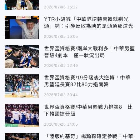
2026/07/06 16:17
YTR小胡喊「中華隊逆轉南韓就剃光
頭」網：引導反敗為勝的是頭頂那道光
2026/07/05 16:05
世界盃資格賽/兩岸大戰利多！中華男籃
晉級4劇本 僅一狀況出局
2026/07/05 12:49
世界盃資格賽/19分落後大逆轉！中華
男籃延長賽82比80力退南韓
2026/07/03 20:44
世界盃資格賽/中華男籃戰力排第8 比
下韓國搶晉級
2026/06/26 14:05
「陸版約基奇」楊瀚森確定參戰！中華