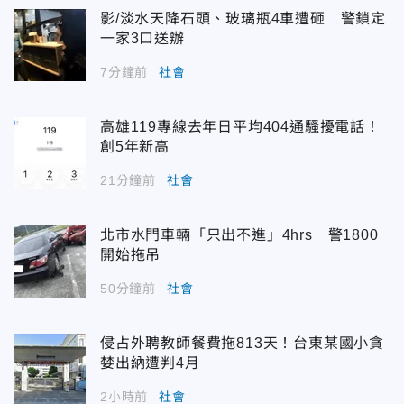
影/淡水天降石頭、玻璃瓶4車遭砸 警鎖定
一家3口送辦
7分鐘前
社會
高雄119專線去年日平均404通騷擾電話！
創5年新高
21分鐘前
社會
北市水門車輛「只出不進」4hrs 警1800
開始拖吊
50分鐘前
社會
侵占外聘教師餐費拖813天！台東某國小貪
婪出納遭判4月
2小時前
社會