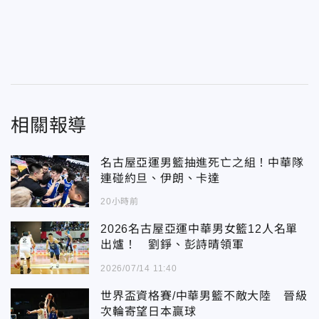
相關報導
名古屋亞運男籃抽進死亡之組！中華隊
連碰約旦、伊朗、卡達
20小時前
2026名古屋亞運中華男女籃12人名單
出爐！ 劉錚、彭詩晴領軍
2026/07/14 11:40
世界盃資格賽/中華男籃不敵大陸 晉級
次輪寄望日本贏球