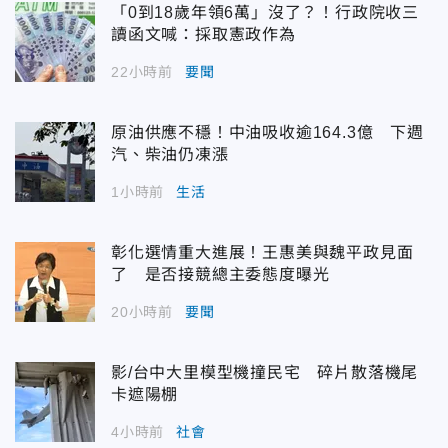
「0到18歲年領6萬」沒了？！行政院收三
讀函文喊：採取憲政作為
22小時前
要聞
原油供應不穩！中油吸收逾164.3億 下週
汽、柴油仍凍漲
1小時前
生活
彰化選情重大進展！王惠美與魏平政見面
了 是否接競總主委態度曝光
20小時前
要聞
影/台中大里模型機撞民宅 碎片散落機尾
卡遮陽棚
4小時前
社會