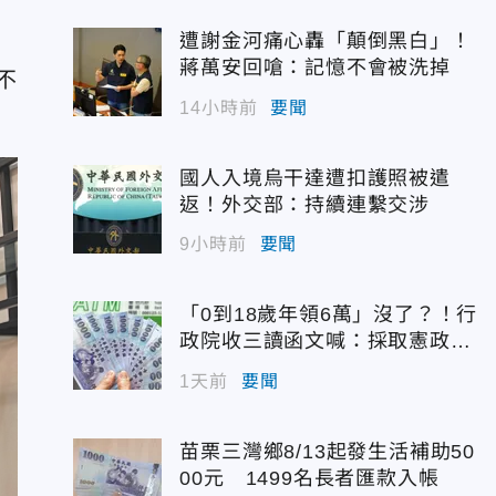
遭謝金河痛心轟「顛倒黑白」！
蔣萬安回嗆：記憶不會被洗掉
不
14小時前
要聞
國人入境烏干達遭扣護照被遣
返！外交部：持續連繫交涉
9小時前
要聞
「0到18歲年領6萬」沒了？！行
政院收三讀函文喊：採取憲政作
為
1天前
要聞
苗栗三灣鄉8/13起發生活補助50
00元 1499名長者匯款入帳