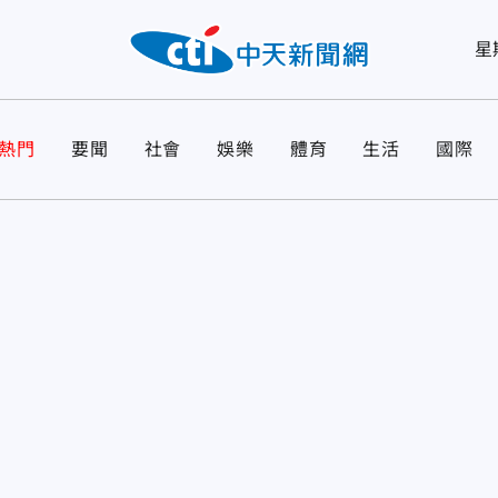
星
熱門
要聞
社會
娛樂
體育
生活
國際