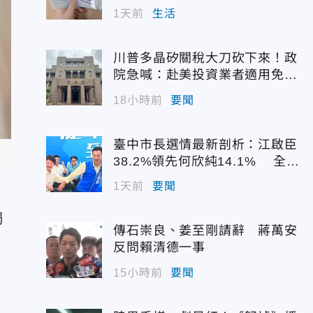
1天前
生活
川普多晶矽關稅大刀砍下來！政
院急喊：赴美投資業者適用免稅
配額
18小時前
要聞
臺中市長選情最新剖析：江啟臣
38.2%領先何欣純14.1% 全世
代支持度全面居首
1天前
要聞
獨
傳石崇良、姜至剛請辭 蔣萬安
反問賴清德一事
15小時前
要聞