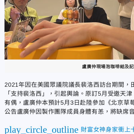
盧廣仲現場泡咖啡給及記
2021年因在美國眾議院議長裴洛西訪台期間
「支持裴洛西」，引起輿論。原訂5月受邀天津
有偶，盧廣仲本預計5月3日赴陸參加《北京草
公告盧廣仲因製作團隊成員身體有恙，將缺席
play_circle_outline
財富女神身家衝上