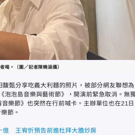
者喝。（圖／記者陳曉涵攝）
，田馥甄分享吃義大利麵的照片，被部分網友聯想為
《泡泡島音樂與藝術節》，開演前緊急取消。無
莓音樂節》也突然在行前喊卡。主辦單位也在21日
音樂節。
十億 王宥忻預告前進杜拜大膽炒房