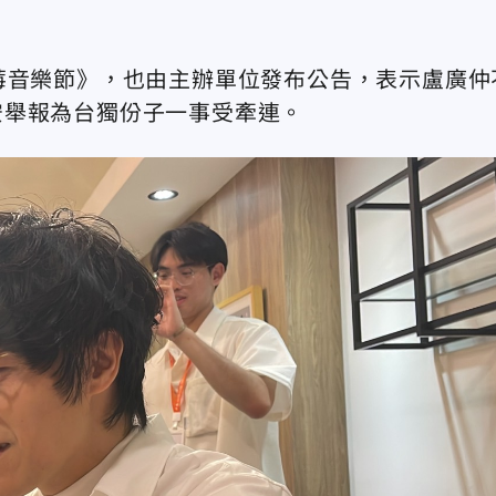
莓音樂節》，也由主辦單位發布公告，表示盧廣仲
安舉報為台獨份子一事受牽連。