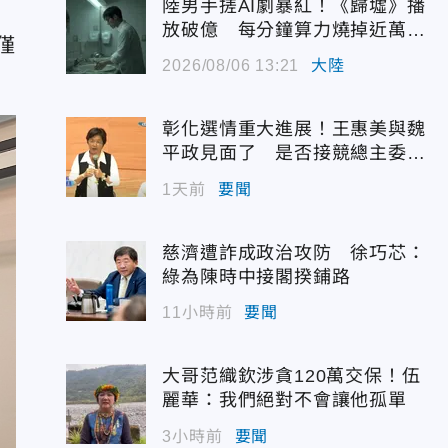
陸男手搓AI劇暴紅！《歸墟》播
放破億 每分鐘算力燒掉近萬台
僅
幣
2026/08/06 13:21
大陸
」
彰化選情重大進展！王惠美與魏
平政見面了 是否接競總主委態
度曝光
1天前
要聞
慈濟遭詐成政治攻防 徐巧芯：
綠為陳時中接閣揆鋪路
11小時前
要聞
大哥范織欽涉貪120萬交保！伍
麗華：我們絕對不會讓他孤單
3小時前
要聞