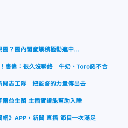
圈？圈內閨蜜爆積極勸進中...
內幕！書偉：很久沒聯絡 牛奶、Toro認不合
新聞志工隊 把監督的力量傳出去
菲爾益生菌 主播實證能幫助入睡
網》APP，新聞 直播 節目一次滿足