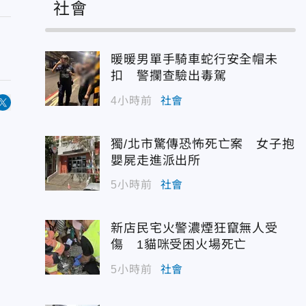
社會
暖暖男單手騎車蛇行安全帽未
扣 警攔查驗出毒駕
4小時前
社會
獨/北市驚傳恐怖死亡案 女子抱
嬰屍走進派出所
5小時前
社會
新店民宅火警濃煙狂竄無人受
傷 1貓咪受困火場死亡
5小時前
社會