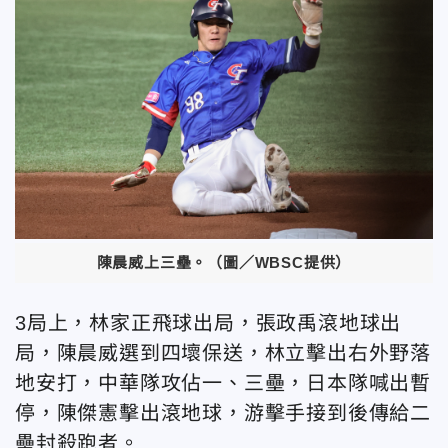
陳晨威上三壘。（圖／WBSC提供）
3局上，林家正飛球出局，張政禹滾地球出
局，陳晨威選到四壞保送，林立擊出右外野落
地安打，中華隊攻佔一、三壘，日本隊喊出暫
停，陳傑憲擊出滾地球，游擊手接到後傳給二
壘封殺跑者。