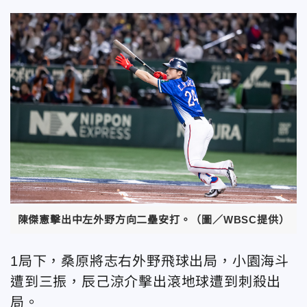
陳傑憲擊出中左外野方向二壘安打。（圖／WBSC提供）
1局下，桑原將志右外野飛球出局，小園海斗
遭到三振，辰己涼介擊出滾地球遭到刺殺出
局。