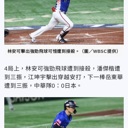
林安可擊出強勁飛球可惜遭到接殺。（圖／WBSC提供）
4局上，林安可強勁飛球遭到接殺，潘傑楷遭
到三振，江坤宇擊出穿越安打，下一棒岳東華
遭到三振，中華隊0：0日本。