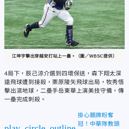
江坤宇擊出穿越安打站上一壘。（圖／WBSC提供）
4局下，辰己涼介選到四壞保送，森下翔太深
遠飛球遭到接殺，栗原陵矢飛球出局，牧秀悟
擊出滾地球，二壘手岳東華上演美技守備，傳
一壘完成刺殺。
掛心願牌盼奪
冠！中華隊教頭
play_circle_outline