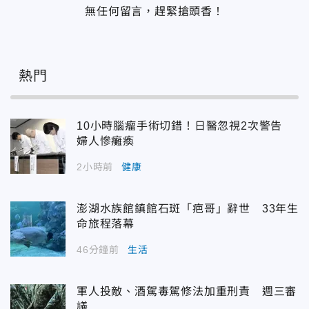
無任何留言，趕緊搶頭香！
熱門
10小時腦瘤手術切錯！日醫忽視2次警告
婦人慘癱瘓
2小時前
健康
澎湖水族館鎮館石斑「疤哥」辭世 33年生
命旅程落幕
46分鐘前
生活
軍人投敵、酒駕毒駕修法加重刑責 週三審
議