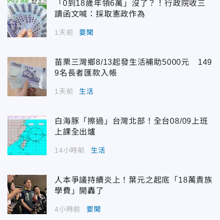
「0到18歲年領6萬」沒了？！行政院收三
讀函文喊：採取憲政作為
1天前
要聞
苗栗三灣鄉8/13起發生活補助5000元 149
9名長者匯款入帳
1天前
生活
白海豚「擦過」台灣北部！全台08/09上班
上課全出爐
14小時前
生活
人本爭議持續炎上！葉元之起底「18萬貴族
學費」開轟了
4小時前
要聞