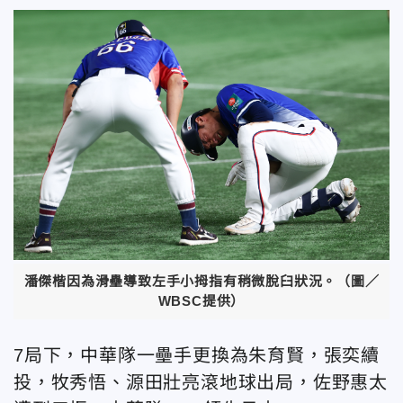
潘傑楷因為滑壘導致左手小拇指有稍微脫臼狀況。（圖／
WBSC提供）
7局下，中華隊一壘手更換為朱育賢，張奕續
投，牧秀悟、源田壯亮滾地球出局，佐野惠太