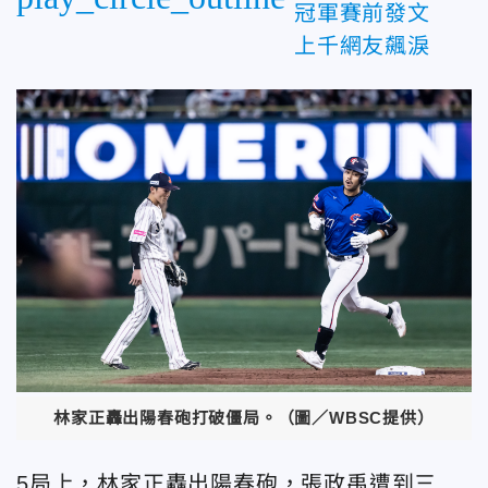
冠軍賽前發文
上千網友飆淚
林家正轟出陽春砲打破僵局。（圖／WBSC提供）
5局上，林家正轟出陽春砲，張政禹遭到三