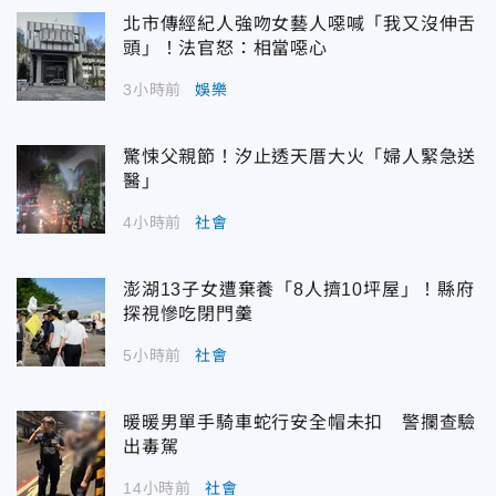
北市傳經紀人強吻女藝人噁喊「我又沒伸舌
頭」！法官怒：相當噁心
3小時前
娛樂
驚悚父親節！汐止透天厝大火「婦人緊急送
醫」
4小時前
社會
澎湖13子女遭棄養「8人擠10坪屋」！縣府
探視慘吃閉門羹
5小時前
社會
暖暖男單手騎車蛇行安全帽未扣 警攔查驗
出毒駕
14小時前
社會