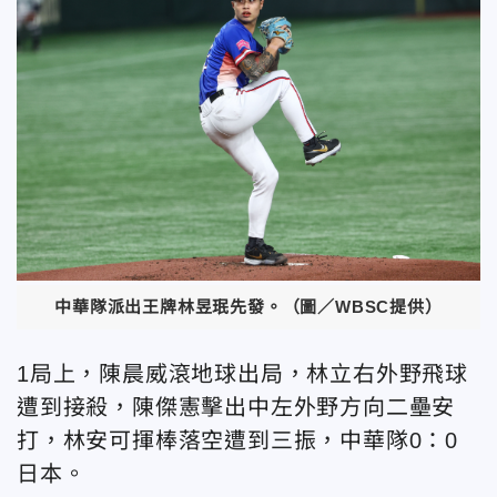
中華隊派出王牌林昱珉先發。（圖／WBSC提供）
1局上，陳晨威滾地球出局，林立右外野飛球
遭到接殺，陳傑憲擊出中左外野方向二壘安
打，林安可揮棒落空遭到三振，中華隊0：0
日本。