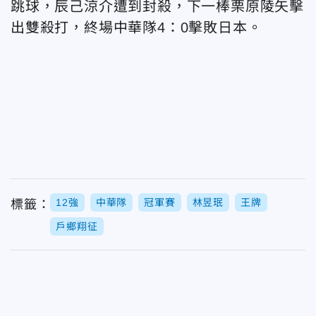
跳球，辰己涼介遭到封殺，下一棒栗原陵矢擊
出雙殺打，終場中華隊4：0擊敗日本。
12強
中華隊
冠軍賽
林昱珉
王牌
標籤：
戶鄉翔征