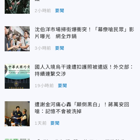
2小時前
要聞
沈伯洋市場掃街爆衝突！「幕僚嗆民眾」影
片曝光 網全炸鍋
3小時前
要聞
國人入境烏干達遭扣護照被遣返！外交部：
持續連繫交涉
19小時前
要聞
遭謝金河痛心轟「顛倒黑白」！蔣萬安回
嗆：記憶不會被洗掉
1天前
要聞