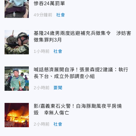
慘吞24萬罰單
49分鐘前
社會
基隆24歲男兩度逃避補充兵徵集令 涉妨害
徵集罪判3月
1小時前
社會
喊話慈濟展開自淨！張景森提2建議：執行
長下台、成立外部調查小組
2小時前
要聞
影/嘉義東石火警！白海豚颱風夜平房燒
毀 幸無人傷亡
2小時前
社會