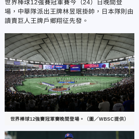
世界棒球12強賽冠軍賽今（24）日晚間登
場，中華隊派出王牌林昱珉掛帥，日本隊則由
讀賣巨人王牌戶鄉翔征先發。
世界棒球12強賽冠軍賽晚間登場。（圖／WBSC提供）