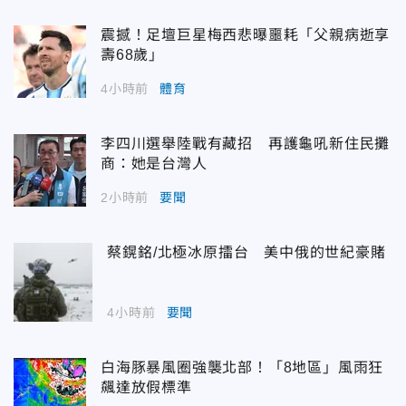
震撼！足壇巨星梅西悲曝噩耗「父親病逝享
壽68歲」
4小時前
體育
李四川選舉陸戰有藏招 再護龜吼新住民攤
商：她是台灣人
2小時前
要聞
蔡鎤銘/北極冰原擂台 美中俄的世紀豪賭
4小時前
要聞
白海豚暴風圈強襲北部！「8地區」風雨狂
飆達放假標準