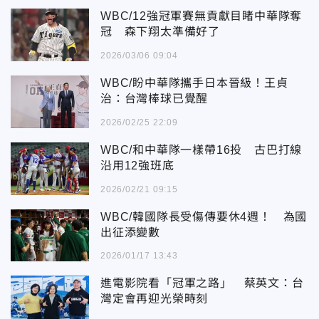
WBC/12強冠軍賽無貢獻目睹中華隊奪
冠 森下翔太準備好了
2026/03/06 09:04
WBC/盼中華隊攜手日本晉級！王貞
治：台灣棒球已覺醒
2026/02/25 22:09
WBC/和中華隊一樣帶16投 古巴打線
沿用12強班底
2026/02/21 09:15
WBC/韓國隊長受傷傳要休4週！ 為國
出征添變數
2026/01/17 13:43
進電影院看「冠軍之路」 蔡英文：台
灣定會再迎光榮時刻