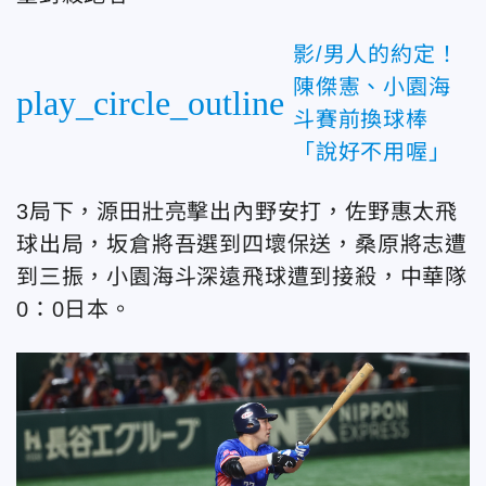
影/男人的約定！
陳傑憲、小園海
play_circle_outline
斗賽前換球棒
「說好不用喔」
3局下，源田壯亮擊出內野安打，佐野惠太飛
球出局，坂倉將吾選到四壞保送，桑原將志遭
到三振，小園海斗深遠飛球遭到接殺，中華隊
0：0日本。