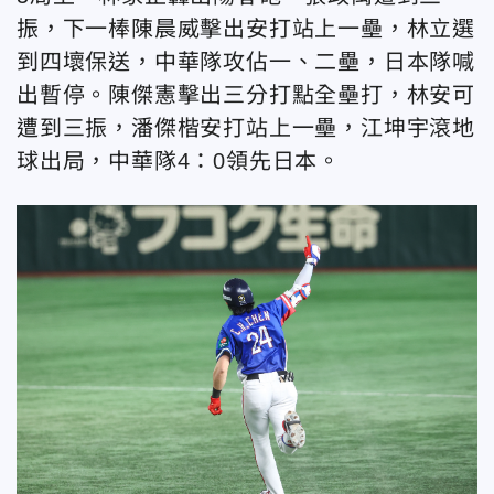
振，下一棒陳晨威擊出安打站上一壘，林立選
到四壞保送，中華隊攻佔一、二壘，日本隊喊
出暫停。陳傑憲擊出三分打點全壘打，林安可
遭到三振，潘傑楷安打站上一壘，江坤宇滾地
球出局，中華隊4：0領先日本。