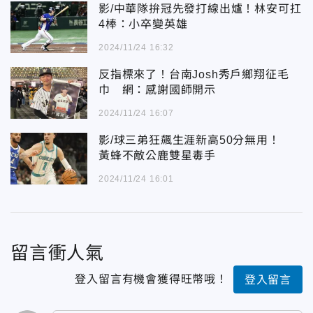
影/中華隊拚冠先發打線出爐！林安可扛
4棒：小卒變英雄
2024/11/24 16:32
反指標來了！台南Josh秀戶鄉翔征毛
巾 網：感謝國師開示
2024/11/24 16:07
影/球三弟狂飆生涯新高50分無用！
黃蜂不敵公鹿雙星毒手
2024/11/24 16:01
留言衝人氣
登入留言有機會獲得旺幣哦！
登入留言