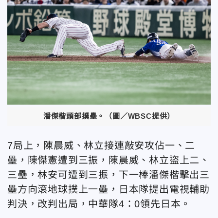
潘傑楷頭部撲壘。（圖／WBSC提供）
7局上，陳晨威、林立接連敲安攻佔一、二
壘，陳傑憲遭到三振，陳晨威、林立盜上二、
三壘，林安可遭到三振，下一棒潘傑楷擊出三
壘方向滾地球撲上一壘，日本隊提出電視輔助
判決，改判出局，中華隊4：0領先日本。