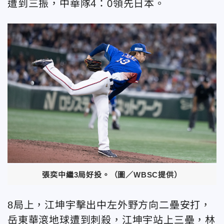
遭到三振，中華隊4：0領先日本。
張奕中繼3局好投。（圖／WBSC提供）
8局上，江坤宇擊出中左外野方向二壘安打，
岳東華滾地球遭到刺殺，江坤宇站上三壘，林