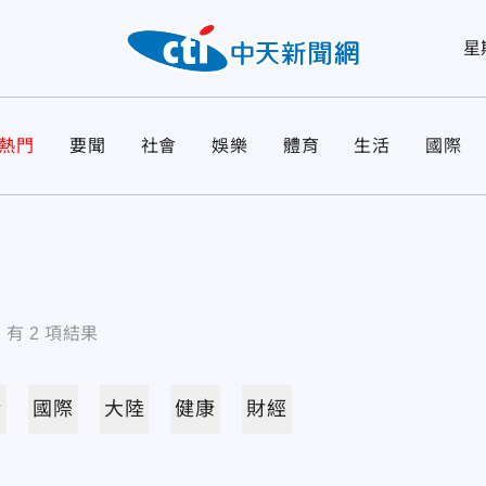
星
熱門
要聞
社會
娛樂
體育
生活
國際
有
2
項結果
活
國際
大陸
健康
財經