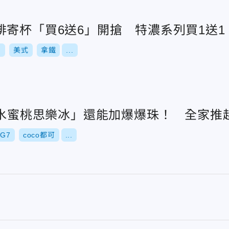
啡寄杯「買6送6」開搶 特濃系列買1送1
惠
美式
拿鐵
...
「水蜜桃思樂冰」還能加爆爆珠！ 全家推
G7
coco都可
...