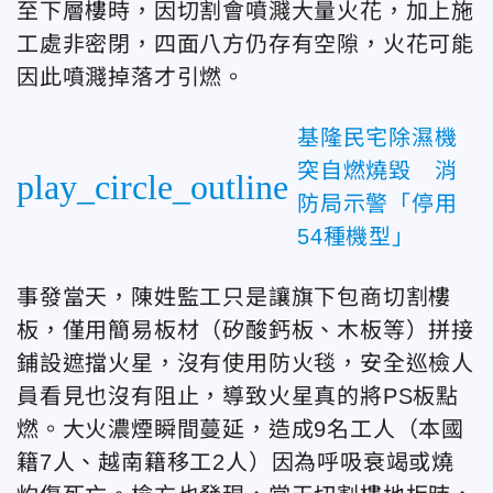
至下層樓時，因切割會噴濺大量火花，加上施
工處非密閉，四面八方仍存有空隙，火花可能
因此噴濺掉落才引燃。
基隆民宅除濕機
突自燃燒毀 消
play_circle_outline
防局示警「停用
54種機型」
事發當天，陳姓監工只是讓旗下包商切割樓
板，僅用簡易板材（矽酸鈣板、木板等）拼接
鋪設遮擋火星，沒有使用防火毯，安全巡檢人
員看見也沒有阻止，導致火星真的將PS板點
燃。大火濃煙瞬間蔓延，造成9名工人（本國
籍7人、越南籍移工2人）因為呼吸衰竭或燒