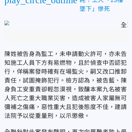
墜下」慘死
全
陳姓被告身為監工，未申請動火許可，亦未告
知施工人員下方有易燃物，且於偵查中否認犯
行，佯稱案發時確有在場監火，嗣又改口推卸
責任，試圖掩飾犯行。檢方認為，被告藍、陳
身負工安重責卻輕忽漠視，致釀本案九名被害
人死亡之重大職業災害，造成被害人家屬無可
彌補之傷痛，惡性重大且犯後態度不佳，建請
法院予以從重量刑，以示懲儆。