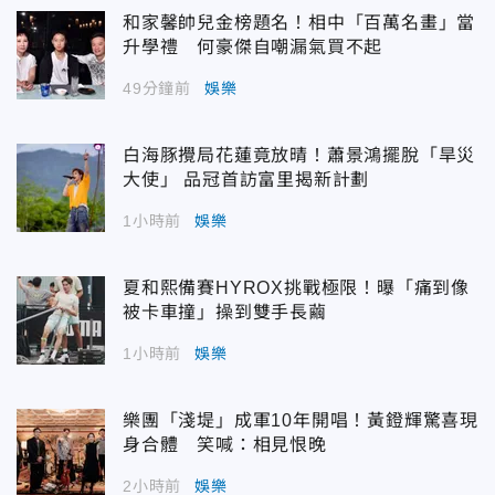
和家馨帥兒金榜題名！相中「百萬名畫」當
升學禮 何豪傑自嘲漏氣買不起
49分鐘前
娛樂
白海豚攪局花蓮竟放晴！蕭景鴻擺脫「旱災
大使」 品冠首訪富里揭新計劃
1小時前
娛樂
夏和熙備賽HYROX挑戰極限！曝「痛到像
被卡車撞」操到雙手長繭
1小時前
娛樂
樂團「淺堤」成軍10年開唱！黃鐙輝驚喜現
身合體 笑喊：相見恨晚
2小時前
娛樂