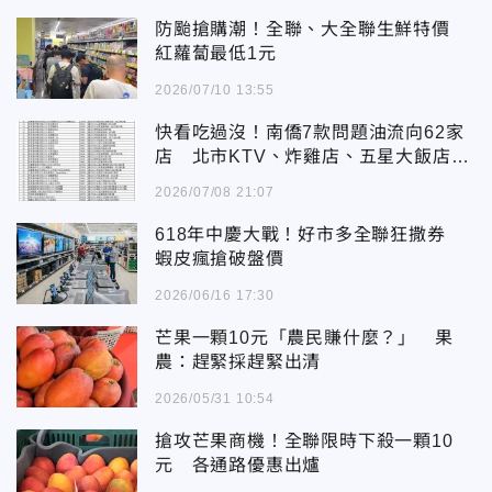
防颱搶購潮！全聯、大全聯生鮮特價
紅蘿蔔最低1元
2026/07/10 13:55
快看吃過沒！南僑7款問題油流向62家
店 北市KTV、炸雞店、五星大飯店都
中了
2026/07/08 21:07
618年中慶大戰！好市多全聯狂撒券
蝦皮瘋搶破盤價
2026/06/16 17:30
芒果一顆10元「農民賺什麼？」 果
農：趕緊採趕緊出清
2026/05/31 10:54
搶攻芒果商機！全聯限時下殺一顆10
元 各通路優惠出爐