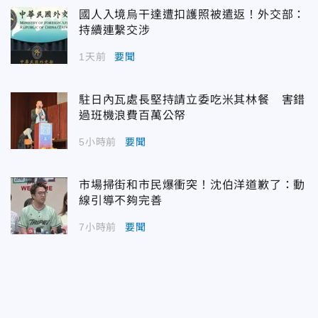
國人入境烏干達遭扣護照被遣返！外交部：
持續連繫交涉
1天前
要聞
駐日內瓦處長堅持請立委吃米其林餐 害錯
過班機浪費百萬公帑
5小時前
要聞
市場掃街和市民爆衝突！沈伯洋道歉了：動
線引導不夠完善
7小時前
要聞