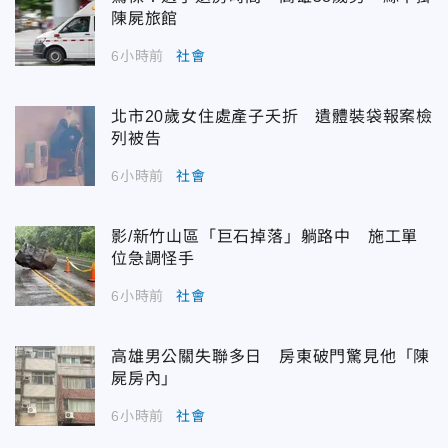
陳屍旅館
6小時前
社會
北市20歲女住處產子夭折 遺體裝袋報案檢
列被告
6小時前
社會
影/新竹山區「巨石掉落」躺路中 施工單
位急調怪手
6小時前
社會
高雄男公關失聯多日 房東破門驚見他「陳
屍房內」
6小時前
社會