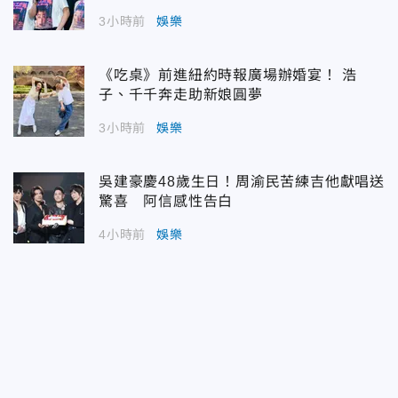
3小時前
娛樂
《吃桌》前進紐約時報廣場辦婚宴！ 浩
子、千千奔走助新娘圓夢
3小時前
娛樂
吳建豪慶48歲生日！周渝民苦練吉他獻唱送
驚喜 阿信感性告白
4小時前
娛樂