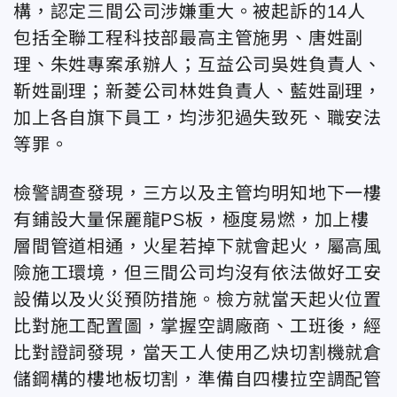
構，認定三間公司涉嫌重大。被起訴的14人
包括全聯工程科技部最高主管施男、唐姓副
理、朱姓專案承辦人；互益公司吳姓負責人、
靳姓副理；新菱公司林姓負責人、藍姓副理，
加上各自旗下員工，均涉犯過失致死、職安法
等罪。
檢警調查發現，三方以及主管均明知地下一樓
有鋪設大量保麗龍PS板，極度易燃，加上樓
層間管道相通，火星若掉下就會起火，屬高風
險施工環境，但三間公司均沒有依法做好工安
設備以及火災預防措施。檢方就當天起火位置
比對施工配置圖，掌握空調廠商、工班後，經
比對證詞發現，當天工人使用乙炔切割機就倉
儲鋼構的樓地板切割，準備自四樓拉空調配管