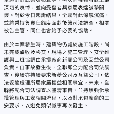
全聯針對此案發布聲明，再次向罹難者致上最
深切的哀悼，並向受傷者與家屬表達誠摯關
懷。對於今日起訴結果，全聯對此深感沉痛，
並將秉持負責任態度面對後續司法調查，相關
被告主管、同仁也會給予必要的協助。
由於本案發生時，建築物仍處於施工階段，尚
未完成驗收及移交，現場之施工管理、安全維
護與工班協調由承攬廠商新菱公司及互益公司
負責。自事故發生後，全聯即全力配合司法調
查，後續亦持續要求新菱公司及互益公司，依
法妥適處理所屬家屬權益相關事宜。未來，全
聯將配合司法調查以釐清事實，並持續強化承
攬管理與工安相關流程，以及對承包廠商的工
安要求，以避免類似憾事再次發生。