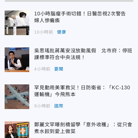
10小時腦瘤手術切錯！日醫忽視2次警告
婦人慘癱瘓
10小時前
健康
吳思瑤批蔣萬安沒放颱風假 北市府：停班
課標準符合中央法規！
4小時前
要聞
罕見動用美軍救災！日防衛省：「KC-130
運輸機」今飛熊本
9小時前
國際
鄭麗文罕曝劍橋留學「意外收穫」：從只會
煮水餃到愛上做菜