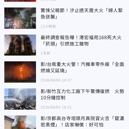
驚悚父親節！汐止透天厝大火「婦人緊
急送醫」
12小時前
最終調查報告曝！港宏福苑168死大火
「菸頭」引燃施工雜物
1天前
影/台南重大火警！汽機車零件廠「全面
燃燒又延燒」
2026/08/06 18:37
影/新竹互力化工廠下午驚傳復燃 火勢
10分鐘控制
2026/08/04 16:31
影/京都高台寺塔頭月真院冒火舌「竄濃
密黑煙」！店家嚇傻：好可怕