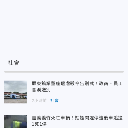
社會
屏東鎢業董座遭虐殺今告別式！政商、員工
含淚送別
2小時前
社會
嘉義義竹死亡車禍！姑姪閃違停遭後車追撞
1死1傷