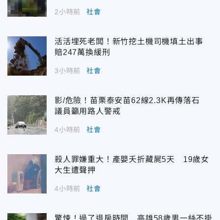
2小時前
社會
活活埋死老闆！新竹挖土機司機填土出事
賠247萬換緩刑
3小時前
社會
影/危險！苗栗泰安苗62線2.3K再傳落石
議員籲用路人警戒
4小時前
社會
殺人罪嫌重大！產嬰夭折藏屍5天 19歲女
大生遭聲押
4小時前
社會
驚悚！過了退房時間 高雄58歲男一絲不掛