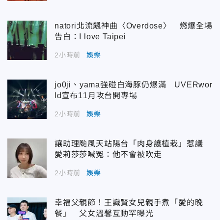
natori北流飆神曲〈Overdose〉 燃爆全場
告白：I love Taipei
2小時前
娛樂
jo0ji、yama強碰白海豚仍爆滿 UVERwor
ld宣布11月攻台開專場
2小時前
娛樂
讓助理颱風天站陽台「肉身護植栽」惹議
愛莉莎莎喊冤：他不會被吹走
2小時前
娛樂
幸福父親節！王識賢女兒親手煮「愛的晚
餐」 父女溫馨互動罕曝光