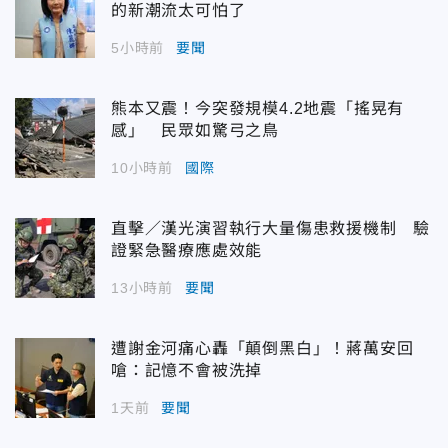
的新潮流太可怕了
5小時前
要聞
熊本又震！今突發規模4.2地震「搖晃有
感」 民眾如驚弓之鳥
10小時前
國際
直擊／漢光演習執行大量傷患救援機制 驗
證緊急醫療應處效能
13小時前
要聞
遭謝金河痛心轟「顛倒黑白」！蔣萬安回
嗆：記憶不會被洗掉
1天前
要聞