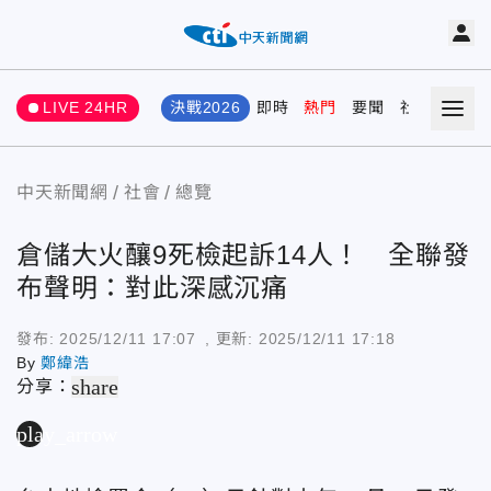
LIVE 24HR
決戰2026
即時
熱門
要聞
社會
娛樂
中天新聞網
社會
總覽
倉儲大火釀9死檢起訴14人！ 全聯發
布聲明：對此深感沉痛
發布:
2025/12/11 17:07
, 更新:
2025/12/11 17:18
By
鄭緯浩
share
分享：
play_arrow