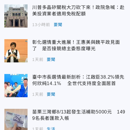
川普多晶矽關稅大刀砍下來！政院急喊：赴
美投資業者適用免稅配額
13小時前
要聞
彰化選情重大進展！王惠美與魏平政見面
了 是否接競總主委態度曝光
1天前
要聞
臺中市長選情最新剖析：江啟臣38.2%領先
何欣純14.1% 全世代支持度全面居首
1天前
要聞
苗栗三灣鄉8/13起發生活補助5000元 149
9名長者匯款入帳
1天前
生活