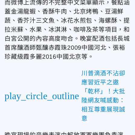
而微博上流傳的不完整中文菜單顯示，餐點涵
蓋金湯龍蝦、香酥牛肉、北京烤鴨、豆湯鮮
蔬、香芥汁三文魚、冰花水煎包、海螺酥、提
拉米蘇、水果、冰淇淋、咖啡及茶等項目，和
白宮公開的內容高度吻合。晚宴配酒包括長城
首席釀酒師甄釀赤霞珠2009中國河北、張裕
珍藏級霞多麗2016中國北京等。
川普滴酒不沾卻
應習近平之邀
「乾杯」！大批
play_circle_outline
陸網友喊感動：
相互尊重展現誠
意
晚宴現場的音樂表演由解放軍軍樂團負責演