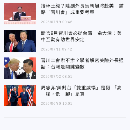
接棒王毅？陸副外長馬朝旭將赴美 鋪
路「習川會」成重要考察
2026/07/19 09:46
斷言9月習川會必提台灣 俞大㵢：美
中互動有助世界安定
2026/07/11 09:42
習川二會辦不辦？學者解密美陸外長通
話：台灣是關鍵變數！
2026/07/02 08:51
周忠菲/美對台「雙重威懾」是假 「高
一腳，低一腳」是真
2026/06/30 10:01