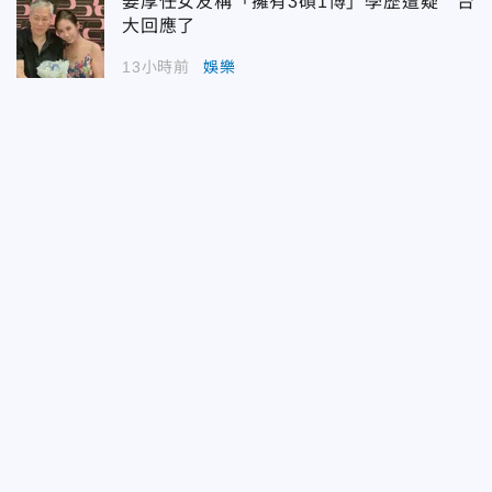
姜厚任女友稱「擁有3碩1博」學歷遭疑 台
大回應了
13小時前
娛樂