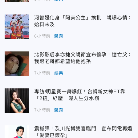
河智媛化身「阿美公主」挨批 親曝心情：
始料未及
6小時前
體育
北影影后李亦捷父親節宣布懷孕！憶亡父：
我跟老哥都希望給他抱孫
7小時前
娛樂
專訪/明星賽一舞爆紅！台鋼新女神ET靠
「2招」紓壓 曝人生分水嶺
7小時前
體育
震撼彈！及川光博雙喜臨門 宣布閃電再婚
「愛妻已懷孕」