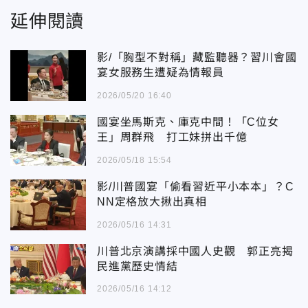
延伸閱讀
影/「胸型不對稱」藏監聽器？習川會國
宴女服務生遭疑為情報員
2026/05/20 16:40
國宴坐馬斯克、庫克中間！「C位女
王」周群飛 打工妹拼出千億
2026/05/18 15:54
影/川普國宴「偷看習近平小本本」？C
NN定格放大揪出真相
2026/05/16 14:31
川普北京演講採中國人史觀 郭正亮揭
民進黨歷史情結
2026/05/16 14:12