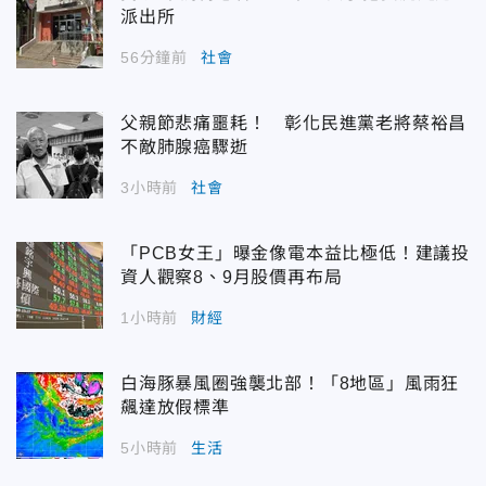
派出所
56分鐘前
社會
父親節悲痛噩耗！ 彰化民進黨老將蔡裕昌
不敵肺腺癌驟逝
3小時前
社會
「PCB女王」曝金像電本益比極低！建議投
資人觀察8、9月股價再布局
1小時前
財經
白海豚暴風圈強襲北部！「8地區」風雨狂
飆達放假標準
5小時前
生活