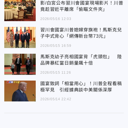
影/白宮公布習川會國宴現場影片！川普
竟趁習近平離席「偷瞄文件夾」
2026/05/16 12:03
習川會國宴川普媳婦穿旗袍！馬斯克兒
子中式背心「網傳新台幣73元」
2026/05/15 16:59
馬斯克幼子亮相國宴背「虎頭包」 陸
品牌暴紅當日銷量飆十倍
2026/05/15 11:26
國宴致詞「相當用心」！川普全程看稿
極罕見 引經據典談中美關係深厚
2026/05/14 22:42