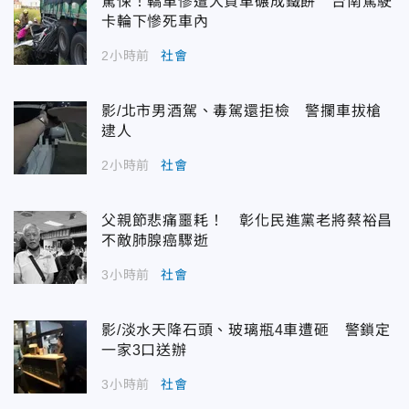
驚悚！轎車慘遭大貨車碾成鐵餅 台南駕駛
卡輪下慘死車內
2小時前
社會
影/北市男酒駕、毒駕還拒檢 警攔車拔槍
逮人
2小時前
社會
父親節悲痛噩耗！ 彰化民進黨老將蔡裕昌
不敵肺腺癌驟逝
3小時前
社會
影/淡水天降石頭、玻璃瓶4車遭砸 警鎖定
一家3口送辦
3小時前
社會