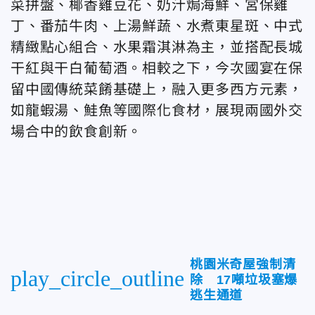
菜拼盤、椰香雞豆花、奶汁焗海鮮、宮保雞
丁、番茄牛肉、上湯鮮蔬、水煮東星斑、中式
精緻點心組合、水果霜淇淋為主，並搭配長城
干紅與干白葡萄酒。相較之下，今次國宴在保
留中國傳統菜餚基礎上，融入更多西方元素，
如龍蝦湯、鮭魚等國際化食材，展現兩國外交
場合中的飲食創新。
桃園米奇屋強制清
play_circle_outline
除 17噸垃圾塞爆
逃生通道