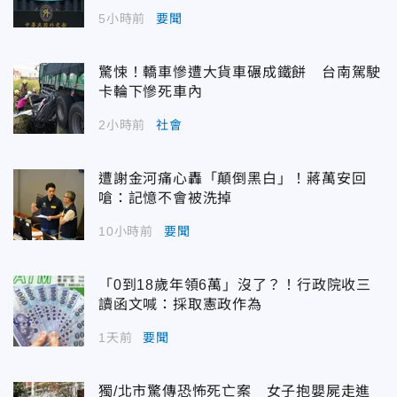
5小時前
要聞
驚悚！轎車慘遭大貨車碾成鐵餅 台南駕駛
卡輪下慘死車內
2小時前
社會
遭謝金河痛心轟「顛倒黑白」！蔣萬安回
嗆：記憶不會被洗掉
10小時前
要聞
「0到18歲年領6萬」沒了？！行政院收三
讀函文喊：採取憲政作為
1天前
要聞
獨/北市驚傳恐怖死亡案 女子抱嬰屍走進