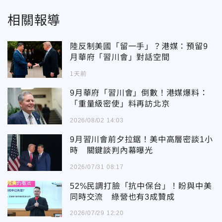
相關報導
陸反制美國「留一手」？港媒：預留9
月華府「習川會」對話空間
1天前
9月華府「習川會」倒數！港媒爆料：
「重量級密使」料再訪北京
2026/08/02 14:03
9月習川會前夕拉鋸！美中高層密談1小
時 關鍵談判內幕曝光
2026/07/31 08:17
52%民調打臉「抗中保台」！盼與中美
同時交流 綠營也有3成贊成
2026/07/29 12:20