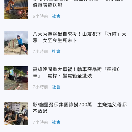
值爆表遭送辦
6小時前
社會
八大秀迷途獨自求援！山友犯下「拆隊」大
忌 女至今生死未卜
7小時前
社會
高雄晚間重大車禍！轎車突暴衝「連撞6
車」 電桿、變電箱全遭殃
7小時前
社會
影/幽靈勞保集團詐撈700萬 主嫌連父母都
不放過
7小時前
社會