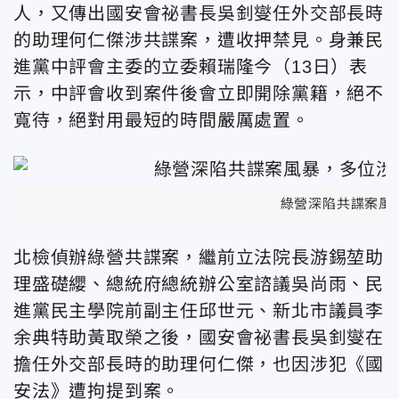
人，又傳出國安會祕書長吳釗燮任外交部長時
的助理何仁傑涉共諜案，遭收押禁見。身兼民
進黨中評會主委的立委賴瑞隆今（13日）表
示，中評會收到案件後會立即開除黨籍，絕不
寬待，絕對用最短的時間嚴厲處置。
綠營深陷共諜案風
北檢偵辦綠營共諜案，繼前立法院長游錫堃助
理盛礎纓、總統府總統辦公室諮議吳尚雨、民
進黨民主學院前副主任邱世元、新北市議員李
余典特助黃取榮之後，國安會祕書長吳釗燮在
擔任外交部長時的助理何仁傑，也因涉犯《國
安法》遭拘提到案。