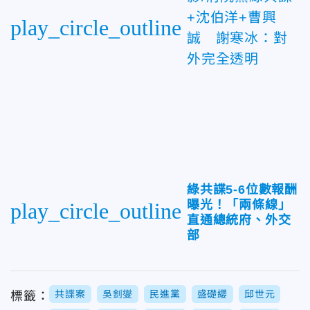
+沈伯洋+曹興
play_circle_outline
誠 謝寒冰：對
外完全透明
綠共諜5-6位數報酬
曝光！「兩條線」
play_circle_outline
直通總統府、外交
部
共諜案
吳釗燮
民進黨
盛礎纓
邱世元
標籤：