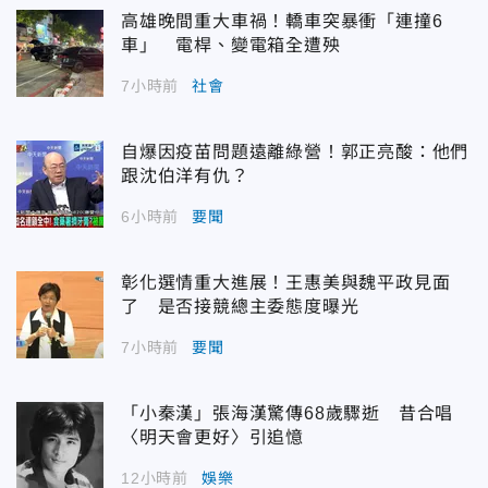
高雄晚間重大車禍！轎車突暴衝「連撞6
車」 電桿、變電箱全遭殃
7小時前
社會
自爆因疫苗問題遠離綠營！郭正亮酸：他們
跟沈伯洋有仇？
6小時前
要聞
彰化選情重大進展！王惠美與魏平政見面
了 是否接競總主委態度曝光
7小時前
要聞
「小秦漢」張海漢驚傳68歲驟逝 昔合唱
〈明天會更好〉引追憶
12小時前
娛樂