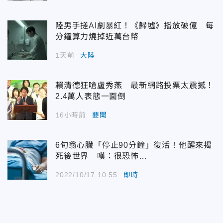
陸男手搓AI劇暴紅！《歸墟》播放破億 每
分鐘算力燒掉近萬台幣
1天前
大陸
賴清德狂嗆盧秀燕 最新網路投票太震撼！
2.4萬人表態一面倒
16小時前
要聞
6旬翁心臟「停止90分鐘」復活！他醒來揭
死後世界 嘆：很恐怖…
2022/10/17 10:55
即時