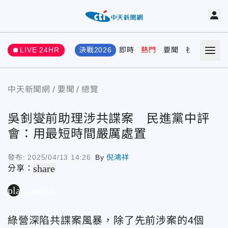
LIVE 24HR
決戰2026
即時
熱門
要聞
社會
娛樂
中天新聞網
要聞
總覽
吳釗燮前助理涉共諜案 民進黨中評
會：用最短時間嚴厲處置
發布:
2025/04/13 14:26
By
倪鴻祥
share
分享：
play_arrow
綠營深陷共諜案風暴，除了先前涉案的4個