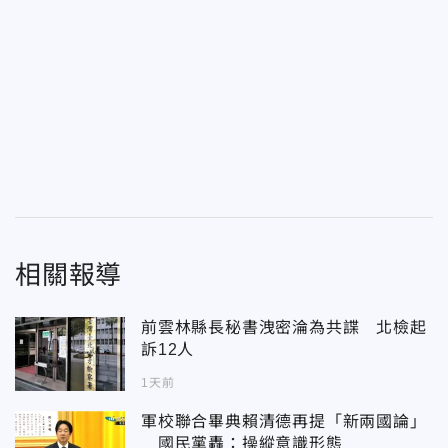
相關報導
前雲林縣長秘書洩密淪為共諜 北檢起
訴12人
1天前
軍校聯合畢典賴清德再提「新兩國論」
國民黨轟：操縱意識形態