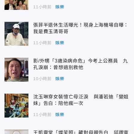
11小時前
娛樂
張菲半退休生活曝光！現身上海機場自曝：
我是費玉清哥哥
11小時前
娛樂
影/外甥「3歲染病命危」今考上公務員 九
孔淚崩：曾想過別救他
10小時前
娛樂
沈玉琳穿女裝憶亡母泛淚 與潘若迪「變姐
妹」告白：陪他瘋一次
11小時前
娛樂
王凱靈堂「燦笑照」藏對母親告白 邱瓈寬