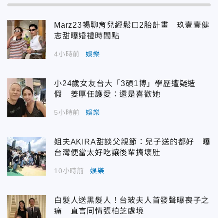
Marz23暢聊育兒經鬆口2胎計畫 玖壹壹健
志甜曝婚禮時間點
4小時前
娛樂
小24歲女友台大「3碩1博」學歷遭疑造
假 姜厚任護愛：還是喜歡她
5小時前
娛樂
姐夫AKIRA甜談父親節：兒子送的都好 曝
台灣便當太好吃讓後輩搞壞肚
10小時前
娛樂
白髮人送黑髮人！台玻夫人首發聲曝喪子之
痛 直言同情張柏芝處境