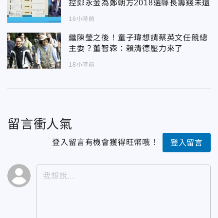
控鄭永金為鄭朝方2018選縣長籌錢未還
18小時前
繼陳瑩之後！童子瑋想請蔡英文任競總
主委？董智森：賴清德壓力來了
18小時前
留言衝人氣
登入留言有機會獲得旺幣哦！
登入留言