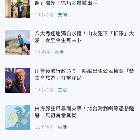
照」曝光！徐巧芯震撼出手
10小時前
要聞
八大秀迷途獨自求援！山友犯下「拆隊」大
忌 女至今生死未卜
7小時前
社會
川普簽署行政命令！限縮出生公民權並「禁
生育旅遊」打擊移民
19小時前
生活
白海豚狂風暴雨夾擊！北台灣剉咧等恐發陸
警 馬祖首當其衝
11小時前
生活