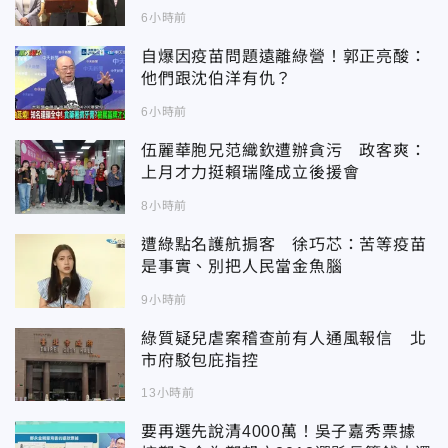
6小時前
自爆因疫苗問題遠離綠營！郭正亮酸：
他們跟沈伯洋有仇？
6小時前
伍麗華胞兄范織欽遭辦貪污 政客爽：
上月才力挺賴瑞隆成立後援會
8小時前
遭綠點名護航掮客 徐巧芯：苦等疫苗
是事實、別把人民當金魚腦
9小時前
綠質疑兒虐案稽查前有人通風報信 北
市府駁包庇指控
13小時前
要再選先說清4000萬！吳子嘉秀票據