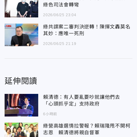
綠色司法會轉彎
2026/06/25 23:04
綠共諜案二審判決逆轉！陳揮文轟莫名
其妙：應唯一死刑
2026/06/25 21:19
延伸閱讀
賴清德：有人要亂要吵就讓他們去
「心頭抓乎定」支持政府
6小時前
綠營高雄選情拉警報？賴瑞隆甩不開柯
志恩 賴清德將親自督軍