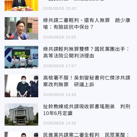
2026/06/30 20:42
綠共諜二審輕判、還有人無罪 趙少康
嗆：有臉談抗中保台？
2026/06/26 22:05
綠共諜輕判無罪雙標？國民黨團出手：
高等法院公開判決理由
2026/06/26 17:07
高檢署不服！吳釗燮秘書何仁傑涉共諜
案改判無罪 研議上訴
2026/06/26 14:40
扯鈴教練成共諜吸收郭書瑤胞弟 判刑
10年6月定讞
2026/06/26 14:30
民進黨共諜案二審全輕判 民眾黨酸：