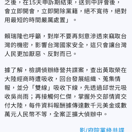
之後，在15天申訴期結束，送到中評會後，
會立即開會，立即開除黨籍，絕不寬待，絕對
用最短的時間嚴厲處置」。
賴瑞隆也呼籲，對岸不要再刻意滲透來竊取台
灣的機密，影響台灣國家安全，這只會讓台灣
人民更加厭惡、反對而已。
據了解，檢調偵辦綠營共諜案，查出黃取榮在
大陸經商時遭吸收，回台發展組織、蒐集情
報，並分「雙線」吸收下線，先透過邱世元吸
收吳尚雨；再接觸何仁傑，掌握外交部情資交
付大陸，每件資料報酬據傳達數千元美金或數
萬元人民幣不等，全案正擴大偵辦中。
影/府院黨綠共諜