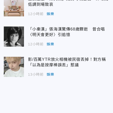
低調到場致哀
12小時前
娛樂
「小秦漢」張海漢驚傳68歲驟逝 昔合唱
〈明天會更好〉引追憶
12小時前
娛樂
影/百萬YTR放火相機被民宿丟掉！對方稱
「以為是按摩棒誤丟」惹議
13小時前
娛樂