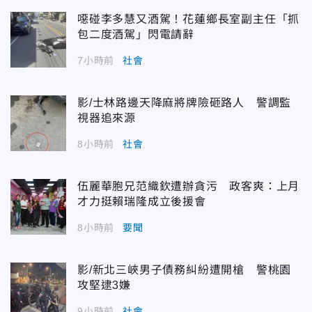
噁碰李多慧又酒駕！花蓮鄉長室副主任「抓
包二度酒駕」閃電請辭
7小時前
社會
影/士林路邊天降麻將牌險砸路人 警調監
視器追來源
8小時前
社會
伍麗華胞兄范織欽遭辦貪污 政客爽：上月
才力挺賴瑞隆成立後援會
8小時前
要聞
影/新北三峽男子債務糾紛遭開槍 警桃園
攻堅逮3嫌
9小時前
社會