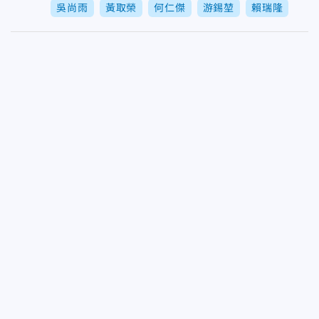
吳尚雨
黃取榮
何仁傑
游錫堃
賴瑞隆