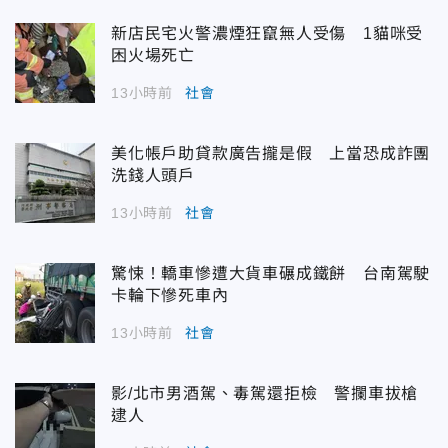
新店民宅火警濃煙狂竄無人受傷 1貓咪受
困火場死亡
13小時前
社會
美化帳戶助貸款廣告攏是假 上當恐成詐團
洗錢人頭戶
13小時前
社會
驚悚！轎車慘遭大貨車碾成鐵餅 台南駕駛
卡輪下慘死車內
13小時前
社會
影/北市男酒駕、毒駕還拒檢 警攔車拔槍
逮人