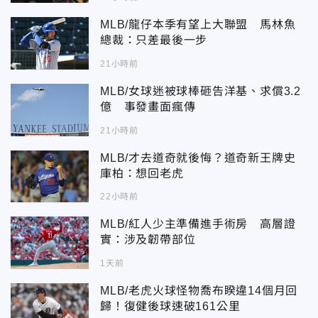
MLB/龍仔本季有望上大聯盟 馬林魚
總裁：只差最後一步
21小時前
MLB/女球迷被球棒砸告洋基、求償3.2
億 事發畫面瘋傳
21小時前
MLB/才去道奇就後悔？道奇新王牌史
庫柏：想回老虎
22小時前
MLB/紅人少主準備進手術房 高層證
實：涉及韌帶部位
1天前
MLB/老虎火球怪物喬布睽違14個月回
歸！復健後球速破161公里