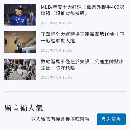
MLB/年度十大好球！藍鳥外野手400呎
牆邊「超扯背後接殺」
2025/04/30 17:49
丁華恬全大運體操三連霸奪第10金！下
一戰進軍世大運
2025/04/30 16:56
敗給溜馬不僅在於失誤！公鹿主帥點出
主因：防守缺陷
2025/04/30 16:51
留言衝人氣
登入留言有機會獲得旺幣哦！
登入留言