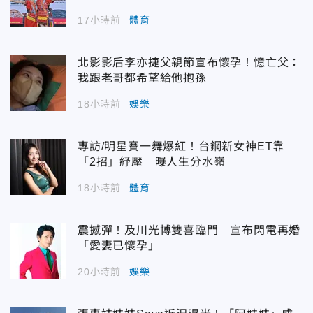
17小時前
體育
北影影后李亦捷父親節宣布懷孕！憶亡父：
我跟老哥都希望給他抱孫
18小時前
娛樂
專訪/明星賽一舞爆紅！台鋼新女神ET靠
「2招」紓壓 曝人生分水嶺
18小時前
體育
震撼彈！及川光博雙喜臨門 宣布閃電再婚
「愛妻已懷孕」
20小時前
娛樂