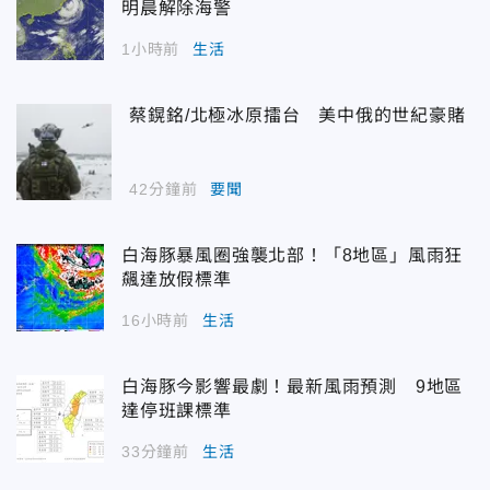
明晨解除海警
1小時前
生活
蔡鎤銘/北極冰原擂台 美中俄的世紀豪賭
42分鐘前
要聞
白海豚暴風圈強襲北部！「8地區」風雨狂
飆達放假標準
16小時前
生活
白海豚今影響最劇！最新風雨預測 9地區
達停班課標準
33分鐘前
生活