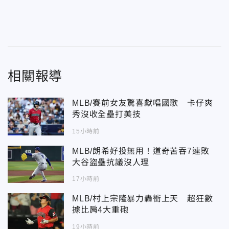
相關報導
MLB/賽前女友驚喜獻唱國歌 卡仔爽
秀沒收全壘打美技
15小時前
MLB/朗希好投無用！道奇苦吞7連敗
大谷盜壘抗議沒人理
17小時前
MLB/村上宗隆暴力轟衝上天 超狂數
據比肩4大重砲
19小時前