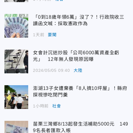
「0到18歲年領6萬」沒了？！行政院收三
讀函文喊：採取憲政作為
1天前
要聞
女會計沉迷炒股「公司6000萬資產全虧
光」 12年無人發現原因曝
2024/05/05 09:40
大陸
澎湖13子女遭棄養「8人擠10坪屋」！縣府
探視慘吃閉門羹
1小時前
社會
苗栗三灣鄉8/13起發生活補助5000元 149
9名長者匯款入帳