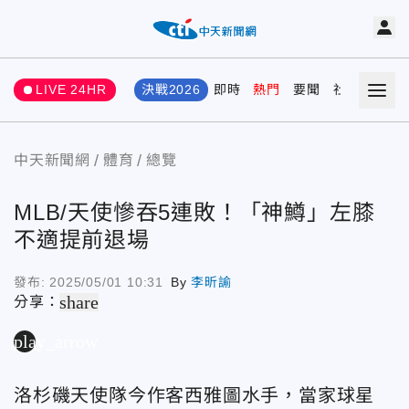
LIVE 24HR
決戰2026
即時
熱門
要聞
社會
娛樂
中天新聞網
體育
總覽
MLB/天使慘吞5連敗！「神鱒」左膝
不適提前退場
發布:
2025/05/01 10:31
By
李昕諭
share
分享：
play_arrow
洛杉磯天使隊今作客西雅圖水手，
當家球星