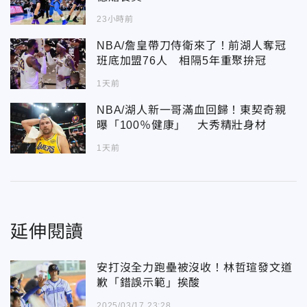
23小時前
NBA/詹皇帶刀侍衛來了！前湖人奪冠
班底加盟76人 相隔5年重聚拚冠
1天前
NBA/湖人新一哥滿血回歸！東契奇親
曝「100％健康」 大秀精壯身材
1天前
延伸閱讀
安打沒全力跑壘被沒收！林哲瑄發文道
歉「錯誤示範」挨酸
2025/03/17 23:28