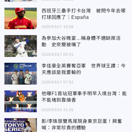
西班牙三壘手打卡台灣 被問今年去哪
打球回應了：España
2025/03/17 10:08
為參加大谷晚宴…稱身體不適缺席活
動 史奈爾被嘴了
2025/03/17 09:25
李佳豪全英賽奪亞軍 世界球王讚：今
天應該是我要輸的
2025/03/17 07:02
他曝F1首站冠軍車手明早入境台灣：能
不能堵到靠燒香
2025/03/16 21:05
影/李珠珢雙馬尾現身東京巨蛋！興奮
喊：非常珍貴的體驗