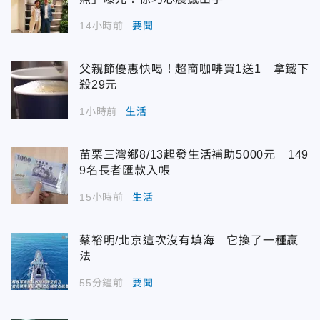
14小時前
要聞
父親節優惠快喝！超商咖啡買1送1 拿鐵下
殺29元
1小時前
生活
苗栗三灣鄉8/13起發生活補助5000元 149
9名長者匯款入帳
15小時前
生活
蔡裕明/北京這次沒有填海 它換了一種贏
法
55分鐘前
要聞