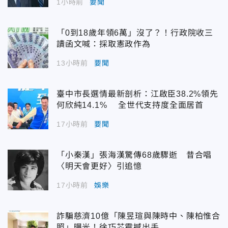
1小時前
要聞
「0到18歲年領6萬」沒了？！行政院收三
讀函文喊：採取憲政作為
13小時前
要聞
臺中市長選情最新剖析：江啟臣38.2%領先
何欣純14.1% 全世代支持度全面居首
17小時前
要聞
「小秦漢」張海漢驚傳68歲驟逝 昔合唱
〈明天會更好〉引追憶
17小時前
娛樂
詐騙慈濟10億「陳昱瑄與陳時中、陳柏惟合
照」曝光！徐巧芯震撼出手