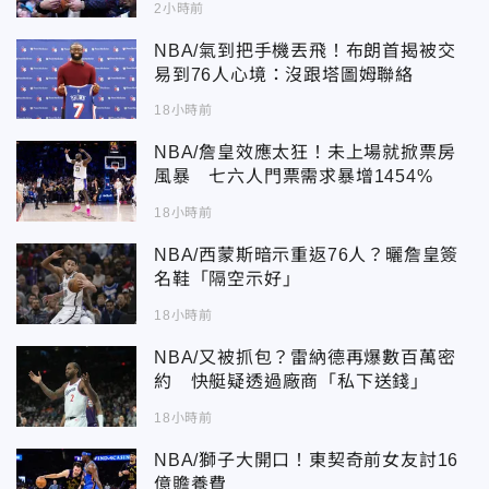
2小時前
NBA/氣到把手機丟飛！布朗首揭被交
易到76人心境：沒跟塔圖姆聯絡
18小時前
NBA/詹皇效應太狂！未上場就掀票房
風暴 七六人門票需求暴增1454%
18小時前
NBA/西蒙斯暗示重返76人？曬詹皇簽
名鞋「隔空示好」
18小時前
NBA/又被抓包？雷納德再爆數百萬密
約 快艇疑透過廠商「私下送錢」
18小時前
NBA/獅子大開口！東契奇前女友討16
億贍養費