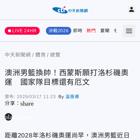
LIVE 24HR
決戰2026
即時
熱門
要聞
社會
娛樂
中天新聞網
體育
總覽
澳洲男籃換帥！西蒙斯願打洛杉磯奧
運 國家隊目標還有厄文
發布:
2025/03/17 11:23
By
溫振甫
share
分享：
play_arrow
距離2028年洛杉磯奧運尚早，澳洲男籃近日