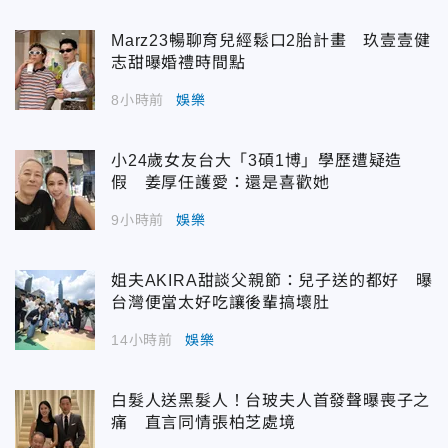
Marz23暢聊育兒經鬆口2胎計畫 玖壹壹健
志甜曝婚禮時間點
8小時前
娛樂
小24歲女友台大「3碩1博」學歷遭疑造
假 姜厚任護愛：還是喜歡她
9小時前
娛樂
姐夫AKIRA甜談父親節：兒子送的都好 曝
台灣便當太好吃讓後輩搞壞肚
14小時前
娛樂
白髮人送黑髮人！台玻夫人首發聲曝喪子之
痛 直言同情張柏芝處境