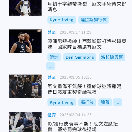
月初十字韌帶撕裂 厄文手術傳來好
消息
Kyrie Irving
達拉斯獨行俠
體育
2025/03/17 11:23
澳洲男籃換帥！西蒙斯願打洛杉磯奧
運 國家隊目標還有厄文
澳洲
Ben Simmons
洛杉磯奧運
...
體育
2025/03/05 10:10
厄文重傷不氣餒！還給球迷灌雞湯
昔日戰友東契奇給祝福
Kyrie Irving
獨行俠
膝蓋
...
體育
2025/03/04 14:25
影/獨行俠衰事不斷！厄文左膝扭
傷 堅持罰完球後退場