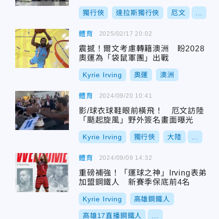
獨行俠
達拉斯獨行俠
厄文
...
體育
2025/02/17 20:02
震撼！爾文考慮轉籍澳洲 盼2028
奧運為「袋鼠軍團」出戰
Kyrie Irving
奧運
澳洲
體育
2024/09/20 10:41
影/球衣球鞋眼前橫飛！ 厄文訪陸
「颳起旋風」野外簽名畫面曝光
Kyrie Irving
獨行俠
大陸
...
體育
2024/09/09 14:32
重磅補強！「運球之神」Irving表弟
加盟鋼鐵人 新賽季保底前4名
Kyrie Irving
高雄鋼鐵人
高雄17直播鋼鐵人
...