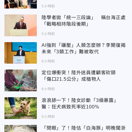
5小時前
陸學者拋「統一三段論」 稱台海正處
「戰略相持階段後期」
5小時前
AI強到「碾壓」人類怎麼辦？李開復揭
未來「3類工作」難被取代
6小時前
定位爆衝突！陸外送員遭顧客砍頸
「傷口21.5公分」成植物人
8小時前
浪浪舔一下！陸女診斷「3級暴露」
醫：狂犬病致死率近100%
9小時前
「閉眼」了！陸估「白海豚」明晚閩浙