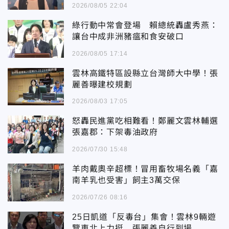
2026/08/05 22:04
綠行動中常會登場 賴總統轟盧秀燕：
讓台中成非洲豬瘟和食安破口
2026/08/05 17:14
雲林高鐵特區設縣立台灣師大中學！張
麗善曝建校規劃
2026/08/03 17:05
怒轟民進黨吃相難看！鄭麗文雲林輔選
張嘉郡：下架毒油政府
2026/07/30 15:48
羊肉戴奧辛超標！冒用畜牧場名義「嘉
南羊乳也受害」飼主3萬交保
2026/07/26 08:16
25日凱道「反毒台」集會！雲林9輛遊
覽車北上力挺 張麗善自行到場