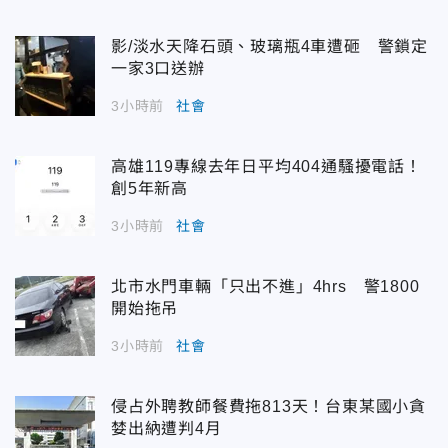
影/淡水天降石頭、玻璃瓶4車遭砸 警鎖定
一家3口送辦
3小時前
社會
高雄119專線去年日平均404通騷擾電話！
創5年新高
3小時前
社會
北市水門車輛「只出不進」4hrs 警1800
開始拖吊
3小時前
社會
侵占外聘教師餐費拖813天！台東某國小貪
婪出納遭判4月