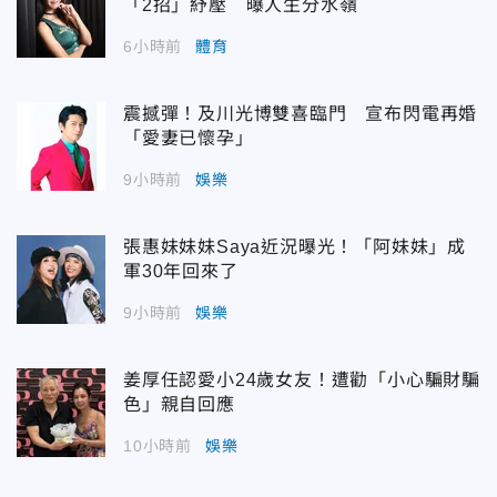
「2招」紓壓 曝人生分水嶺
6小時前
體育
震撼彈！及川光博雙喜臨門 宣布閃電再婚
「愛妻已懷孕」
9小時前
娛樂
張惠妹妹妹Saya近況曝光！「阿妹妹」成
軍30年回來了
9小時前
娛樂
姜厚任認愛小24歲女友！遭勸「小心騙財騙
色」親自回應
10小時前
娛樂