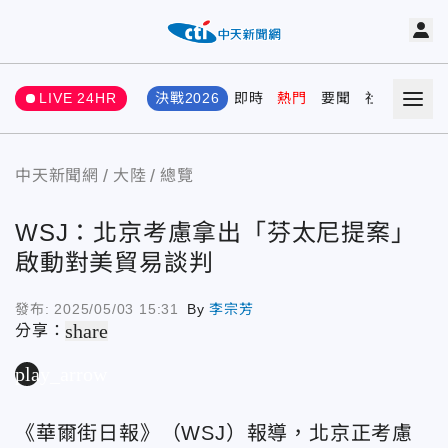
LIVE 24HR
決戰2026
即時
熱門
要聞
社會
娛樂
中天新聞網
大陸
總覽
WSJ：北京考慮拿出「芬太尼提案」
啟動對美貿易談判
發布:
2025/05/03 15:31
By
李宗芳
share
分享：
play_arrow
《華爾街日報》（WSJ）報導，北京正考慮