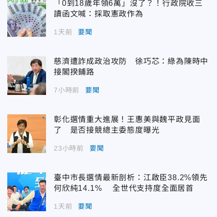
「0到18歲年領6萬」沒了？！行政院收三
讀函文喊：採取憲政作為
1天前
要聞
慈濟遭詐成政治攻防 徐巧芯：綠為陳時中
接閣揆鋪路
7小時前
要聞
彰化選情重大進展！王惠美與魏平政見面
了 是否接競總主委態度曝光
23小時前
要聞
臺中市長選情最新剖析：江啟臣38.2%領先
何欣純14.1% 全世代支持度全面居首
1天前
要聞