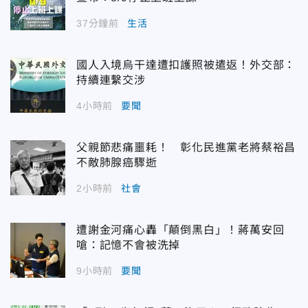
37分鐘前
生活
國人入境烏干達遭扣護照被遣返！外交部：
持續連繫交涉
4小時前
要聞
父親節悲痛噩耗！ 彰化民進黨老將蔡裕昌
不敵肺腺癌驟逝
2小時前
社會
遭謝金河痛心轟「顛倒黑白」！蔣萬安回
嗆：記憶不會被洗掉
9小時前
要聞