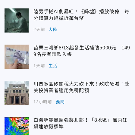
陸男手搓AI劇暴紅！《歸墟》播放破億 每
分鐘算力燒掉近萬台幣
2天前
大陸
苗栗三灣鄉8/13起發生活補助5000元 149
9名長者匯款入帳
1天前
生活
川普多晶矽關稅大刀砍下來！政院急喊：赴
美投資業者適用免稅配額
13小時前
要聞
白海豚暴風圈強襲北部！「8地區」風雨狂
飆達放假標準