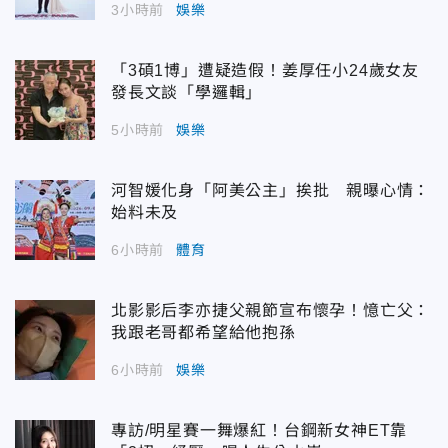
3小時前
娛樂
「3碩1博」遭疑造假！姜厚任小24歲女友
發長文談「學邏輯」
5小時前
娛樂
河智媛化身「阿美公主」挨批 親曝心情：
始料未及
6小時前
體育
北影影后李亦捷父親節宣布懷孕！憶亡父：
我跟老哥都希望給他抱孫
6小時前
娛樂
專訪/明星賽一舞爆紅！台鋼新女神ET靠