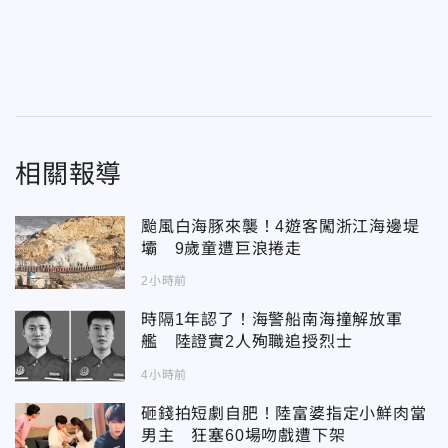
相關報導
颱風白海豚來襲！4遊客闖浙江海邊堤
壩 9歲童遭巨浪捲走
2小時前
時隔1年認了！海警船南海撞解放軍
艦 陸證實2人殉職追授烈士
4小時前
砸錢拍短劇自肥！陸富婆指定小鮮肉當
男主 狂塞60場吻戲遭下架