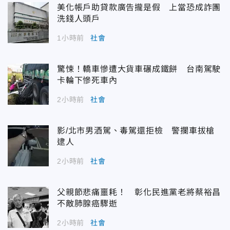
美化帳戶助貸款廣告攏是假 上當恐成詐團
洗錢人頭戶
1小時前
社會
驚悚！轎車慘遭大貨車碾成鐵餅 台南駕駛
卡輪下慘死車內
2小時前
社會
影/北市男酒駕、毒駕還拒檢 警攔車拔槍
逮人
2小時前
社會
父親節悲痛噩耗！ 彰化民進黨老將蔡裕昌
不敵肺腺癌驟逝
2小時前
社會