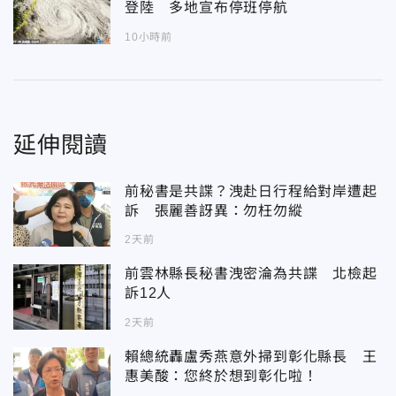
登陸 多地宣布停班停航
10小時前
延伸閱讀
前秘書是共諜？洩赴日行程給對岸遭起
訴 張麗善訝異：勿枉勿縱
2天前
前雲林縣長秘書洩密淪為共諜 北檢起
訴12人
2天前
賴總統轟盧秀燕意外掃到彰化縣長 王
惠美酸：您終於想到彰化啦！