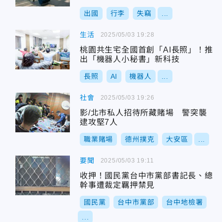
出國
行李
失竊
...
生活
2025/05/03 19:28
桃園共生宅全國首創「AI長照」！推
出「機器人小秘書」新科技
長照
AI
機器人
...
社會
2025/05/03 19:26
影/北市私人招待所藏賭場 警突襲
逮攻堅7人
職業賭場
德州撲克
大安區
...
要聞
2025/05/03 19:11
收押！國民黨台中市黨部書記長、總
幹事遭裁定羈押禁見
國民黨
台中市黨部
台中地檢署
...