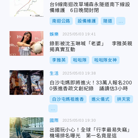
台9線南迴改草埔森永隧道南下線設
備維護 6日晚間封閉
南迴公路
設備維護
隧道
...
娛樂
2025/05/03 19:41
錄影被沈玉琳喊「老婆」 李雅英親
揭真實互動
李雅英
啦啦隊
啦啦隊女神
生活
2025/05/03 19:38
白沙屯媽即將進火！33萬人報名200
0張進香疏文創紀錄 誦讀估3小時
白沙屯媽祖進香
進火儀式
拱天宮
...
國際
2025/05/03 19:30
出國玩小心！全球「行李最易失竊」
機場排名曝光 第一名竟是這