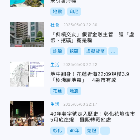
未引發海嘯
地震
印尼
社會
2025/05/03 22:30
「斜槓交友」假冒金融主管 誆「虛
幣、挖礦」攏是騙
詐騙
挖礦
虛擬貨幣
...
生活
2025/05/03 22:22
地牛翻身！花蓮近海22:09規模3.9
「極淺層地震」 4縣市有感
花蓮
地震
生活
2025/05/03 22:17
40年老字號走入歷史！彰化花壇夜市
5月底熄燈 攤販轉戰他處
彰化
40年
熄燈
...