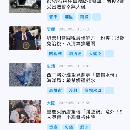
影/砂石拼裝車攔腰撞警車 南投2警
受困送醫幸無大礙
警車
埔里
南投
...
要聞
2025/05/03 17:16
綠營川普關稅最佳解方 粉專：以罷
免治稅、以清算換通關
關稅戰
賴清德
大罷免
...
生活
2025/05/03 17:03
西子灣沙灘驚見劇毒「僧帽水母」
海洋局：嚴禁觸碰戲水
高雄市
沙灘
僧帽水母
...
大陸
2025/05/03 16:58
重慶火鍋店驚傳「貓墜鍋」意外！9
人燙傷 小貓骨折住院
重慶
火鍋
貓咪