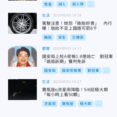
詹皇
湖人
湖人隊
...
生活
2025/05/03 14:19
駕駛注意！她怨「換胎好貴」 內行
曝：胎紋不足上國道可罰6千
輪胎
安全
交通部
要聞
2025/05/03 14:17
國安局上校A密帳1.9億逃亡 劉冠軍
「過追訴期」獲判免訴
國安局
國安密帳案
劉冠軍
...
生活
2025/05/03 14:17
寶瓶座η流星雨降臨！5/6迎極大期
「每小時上看50顆」
流星雨
寶瓶座
極大期
...