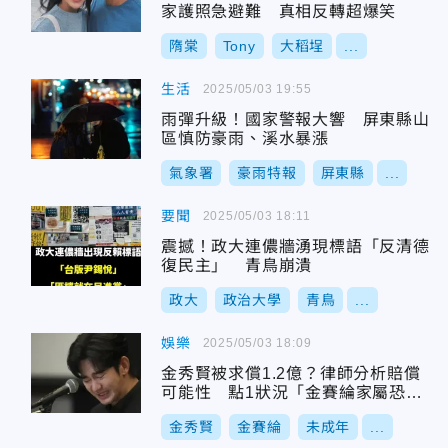
家護照急避難 真相反轉超爆笑
隋棠
Tony
大稻埕
...
生活
2025/05/03 19:55
雨彈升級！國家警報大響 屏東縣山
區慎防豪雨、溪水暴漲
氣象署
豪雨特報
屏東縣
...
要聞
2025/05/03 18:11
震撼！政大連儂牆湧現標語「反清德
復民主」 青鳥崩潰
政大
政治大學
青鳥
...
娛樂
2025/05/03 18:09
金秀賢被求償1.2億？律師分析賠償
可能性 點1狀況「金賽綸家屬恐要
賠」
金秀賢
金賽綸
未成年
...