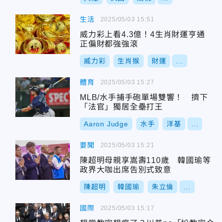
生活
2025/05/03 15:51
威力彩上看4.3億！4生肖財運亨通
正偏財都強強滾
威力彩
生肖猴
財運
...
體育
2025/05/03 15:27
MLB/水手捕手砲單場雙響！ 擠下
「法官」獨居全壘打王
Aaron Judge
水手
洋基
...
要聞
2025/05/03 15:21
陳超明母親享嵩壽110歲 韓國瑜等
政界大咖出席告別式致意
陳超明
韓國瑜
朱立倫
...
國際
2025/05/03 15:17