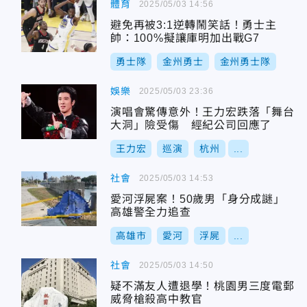
體育
2025/05/03 14:56
避免再被3:1逆轉鬧笑話！勇士主
帥：100%擬讓庫明加出戰G7
勇士隊
金州勇士
金州勇士隊
娛樂
2025/05/03 23:36
演唱會驚傳意外！王力宏跌落「舞台
大洞」險受傷 經紀公司回應了
王力宏
巡演
杭州
...
社會
2025/05/03 14:53
愛河浮屍案！50歲男「身分成謎」
高雄警全力追查
高雄市
愛河
浮屍
...
社會
2025/05/03 14:50
疑不滿友人遭退學！桃園男三度電郵
威脅槍殺高中教官