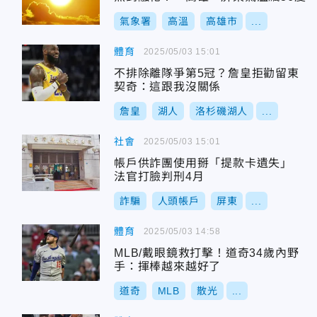
氣象署
高溫
高雄市
...
體育
2025/05/03 15:01
不排除離隊爭第5冠？詹皇拒勸留東
契奇：這跟我沒關係
詹皇
湖人
洛杉磯湖人
...
社會
2025/05/03 15:01
帳戶供詐團使用掰「提款卡遺失」
法官打臉判刑4月
詐騙
人頭帳戶
屏東
...
體育
2025/05/03 14:58
MLB/戴眼鏡救打擊！道奇34歲內野
手：揮棒越來越好了
道奇
MLB
散光
...