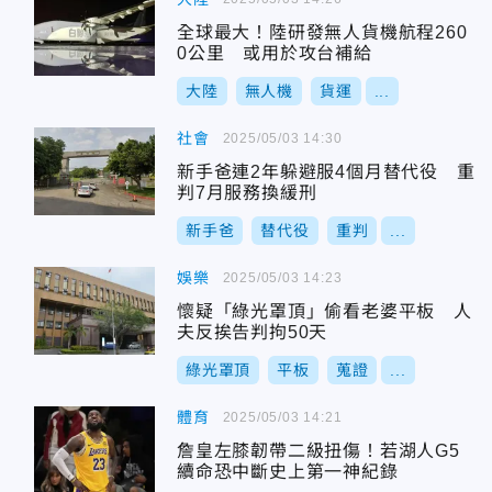
全球最大！陸研發無人貨機航程260
0公里 或用於攻台補給
大陸
無人機
貨運
...
社會
2025/05/03 14:30
新手爸連2年躲避服4個月替代役 重
判7月服務換緩刑
新手爸
替代役
重判
...
娛樂
2025/05/03 14:23
懷疑「綠光罩頂」偷看老婆平板 人
夫反挨告判拘50天
綠光罩頂
平板
蒐證
...
體育
2025/05/03 14:21
詹皇左膝韌帶二級扭傷！若湖人G5
續命恐中斷史上第一神紀錄