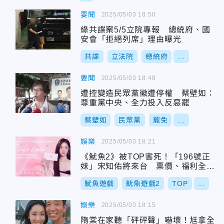
要聞
2025/05/03 18:50
綠共諜案5/5立院專報 總統府、國
安會「拒絕列席」理由曝光
共諜
立法院
總統府
...
要聞
2025/05/03 18:48
遭控變造民眾黨徽遭停權 蔡壁如：
尊重黨中央、全力投入反惡罷
蔡壁如
民眾黨
罷免
...
娛樂
2025/05/03 18:21
《魷魚2》被TOP害死！「196號正
妹」宋知佑將來台 票價、福利全公
開
魷魚遊戲
魷魚遊戲2
TOP
...
娛樂
2025/05/03 18:15
隋棠在家聽「砰砰聲」嚇壞！尪拿全