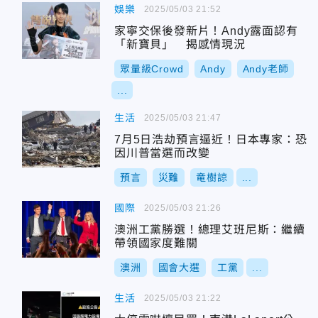
娛樂
2025/05/03 21:52
家寧交保後發新片！Andy露面認有
「新寶貝」 揭感情現況
眾量級Crowd
Andy
Andy老師
...
生活
2025/05/03 21:47
7月5日浩劫預言逼近！日本專家：恐
因川普當選而改變
預言
災難
竜樹諒
...
國際
2025/05/03 21:26
澳洲工黨勝選！總理艾班尼斯：繼續
帶領國家度難關
澳洲
國會大選
工黨
...
生活
2025/05/03 21:22