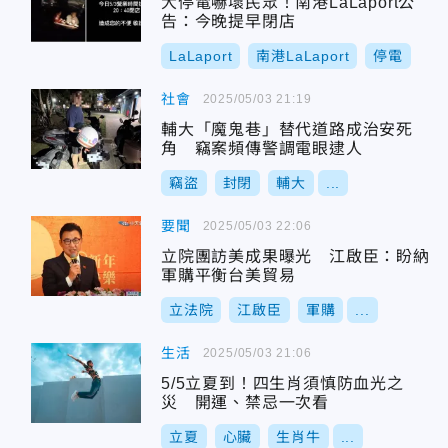
大停電嚇壞民眾！南港LaLaport公
告：今晚提早閉店
LaLaport
南港LaLaport
停電
社會
2025/05/03 21:19
輔大「魔鬼巷」替代道路成治安死
角 竊案頻傳警調電眼逮人
竊盜
封閉
輔大
...
要聞
2025/05/03 22:06
立院團訪美成果曝光 江啟臣：盼納
軍購平衡台美貿易
立法院
江啟臣
軍購
...
生活
2025/05/03 21:06
5/5立夏到！四生肖須慎防血光之
災 開運、禁忌一次看
立夏
心臟
生肖牛
...