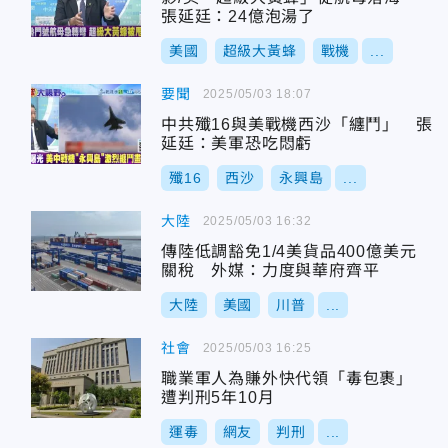
張延廷：24億泡湯了
美國
超級大黃蜂
戰機
...
要聞
2025/05/03 18:07
中共殲16與美戰機西沙「纏鬥」 張
延廷：美軍恐吃悶虧
殲16
西沙
永興島
...
大陸
2025/05/03 16:32
傳陸低調豁免1/4美貨品400億美元
關稅 外媒：力度與華府齊平
大陸
美國
川普
...
社會
2025/05/03 16:25
職業軍人為賺外快代領「毒包裹」
遭判刑5年10月
運毒
網友
判刑
...