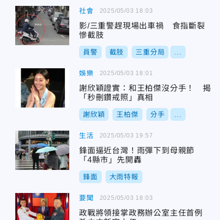
社會
2025/05/03 18:03
影/三重警趕現場出車禍 食指斷裂
慘截肢
員警
截肢
三重分局
...
娛樂
2025/05/03 18:01
謝欣穎證實：和王柏傑沒分手！ 揭
「秒刪鑽戒照」真相
謝欣穎
王柏傑
分手
...
生活
2025/05/03 19:57
鋒面逼近台灣！雨彈下到母親節
「4縣市」先開轟
鋒面
大雨特報
要聞
2025/05/03 18:03
政戰將領接掌政務辦公室主任首例