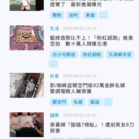
證實了 最新進展曝光
關稅
談判
美國
...
生活
2025/05/03 20:44
藍綠造勢比不上！「粉紅超跑」進香
空拍 數十萬人擠爆北港
白沙屯媽祖
粉紅超跑
北港朝天宮
...
社會
2025/05/03 20:34
影/蜘蛛盜闖空門偷92萬金飾名錶
警調電眼人贓俱獲
闖空門
名錶
竊盜
...
國際
2025/05/03 20:20
泰寡婦「腳踏7條船」！遭前男友8刀
殺害