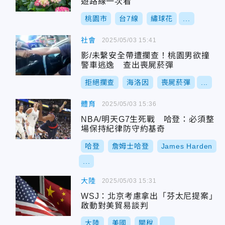
遊路線一次看
桃園市
台7線
繡球花
...
社會
2025/05/03 15:41
影/未繫安全帶遭攔查！桃園男欲撞
警車逃逸 查出喪屍菸彈
拒絕攔查
海洛因
喪屍菸彈
...
體育
2025/05/03 15:36
NBA/明天G7生死戰 哈登：必須整
場保持紀律防守約基奇
哈登
詹姆士哈登
James Harden
...
大陸
2025/05/03 15:31
WSJ：北京考慮拿出「芬太尼提案」
啟動對美貿易談判
大陸
美國
關稅
...