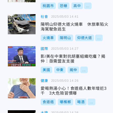
桃園市
恐嚇
高中
...
社會
2025/05/03 14:41
陽明山仰德大道火燒車 休旅車陷火
海駕駛急逃生
火燒車
陽明山
仰德大道
...
國際
2025/05/03 14:27
影/美在中東對抗胡塞組織吃癟？揭
仲：亟需盟友支援
美國
中東
揭仲
...
健康
2025/05/03 14:26
愛喝熱湯小心！食道癌人數年增近3
千 3大危險習慣曝
食道癌
嚼檳榔
喝酒
...
大陸
2025/05/03 14:26