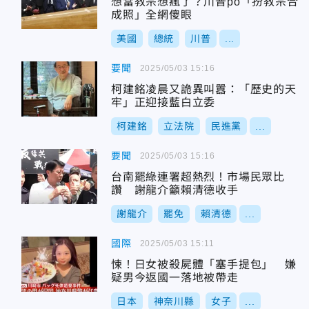
想當教宗想瘋了？川普po「扮教宗合
成照」全網傻眼
美國
總統
川普
...
要聞
2025/05/03 15:16
柯建銘凌晨又詭異叫囂：「歷史的天
牢」正迎接藍白立委
柯建銘
立法院
民進黨
...
要聞
2025/05/03 15:16
台南罷綠連署超熱烈！市場民眾比
讚 謝龍介籲賴清德收手
謝龍介
罷免
賴清德
...
國際
2025/05/03 15:11
悚！日女被殺屍體「塞手提包」 嫌
疑男今返國一落地被帶走
日本
神奈川縣
女子
...