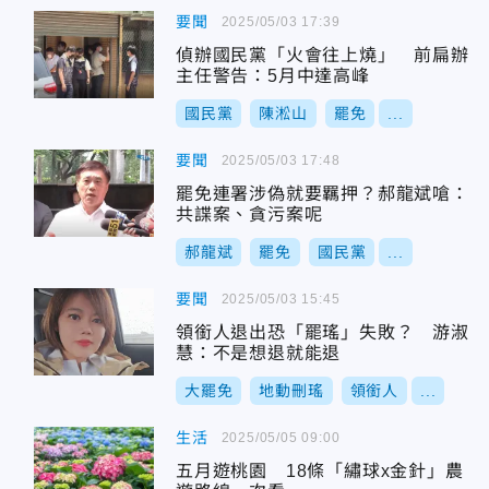
要聞
2025/05/03 17:39
偵辦國民黨「火會往上燒」 前扁辦
主任警告：5月中達高峰
國民黨
陳淞山
罷免
...
要聞
2025/05/03 17:48
罷免連署涉偽就要羈押？郝龍斌嗆：
共諜案、貪污案呢
郝龍斌
罷免
國民黨
...
要聞
2025/05/03 15:45
領銜人退出恐「罷瑤」失敗？ 游淑
慧：不是想退就能退
大罷免
地動刪瑤
領銜人
...
生活
2025/05/05 09:00
五月遊桃園 18條「繡球x金針」農