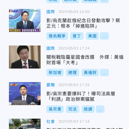
國際
2025/05/04 13:00
影/烏克蘭趁俄紀念日發動攻擊？蔡
正元：根本「掉進陷阱」
俄烏戰爭
普丁
美國
...
國際
2025/05/03 17:24
關稅戰陰霾星國會改選 外媒：黃循
財首場「大考」
新加坡
總理
黃循財
...
要聞
2025/05/03 17:34
影/吳宗憲要爆料了！曝司法高層
「利誘」政治辦案貓膩
吳宗憲
司法
檢調
...
社會
2025/05/03 17:18