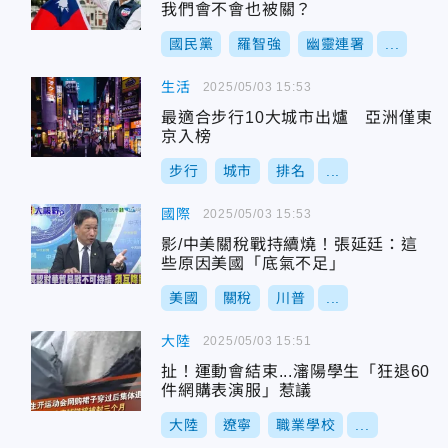
我們會不會也被關？
國民黨
羅智強
幽靈連署
...
生活
2025/05/03 15:53
最適合步行10大城市出爐 亞洲僅東
京入榜
步行
城市
排名
...
國際
2025/05/03 15:53
影/中美關稅戰持續燒！張延廷：這
些原因美國「底氣不足」
美國
關稅
川普
...
大陸
2025/05/03 15:51
扯！運動會結束...瀋陽學生「狂退60
件網購表演服」惹議
大陸
遼寧
職業學校
...