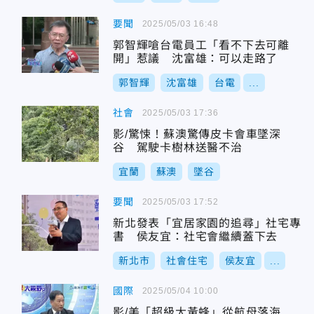
要聞
2025/05/03 16:48
郭智輝嗆台電員工「看不下去可離
開」惹議 沈富雄：可以走路了
郭智輝
沈富雄
台電
...
社會
2025/05/03 17:36
影/驚悚！蘇澳驚傳皮卡會車墜深
谷 駕駛卡樹林送醫不治
宜蘭
蘇澳
墜谷
要聞
2025/05/03 17:52
新北發表「宜居家園的追尋」社宅專
書 侯友宜：社宅會繼續蓋下去
新北市
社會住宅
侯友宜
...
國際
2025/05/04 10:00
影/美「超級大黃蜂」從航母落海