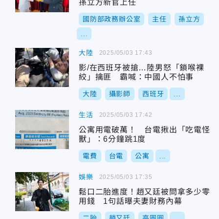
孫立方新官上任
國防部政務辦公室
主任
孫立方
...
大陸
2025/05/03 17:43
影/在西班牙被搶…陸男怒「鎖喉裸
絞」擒匪 霸喊：中國人不怕事
大陸
攝影師
西班牙
...
生活
2025/05/03 17:42
公寓用電破萬！ 台電揪出「吃電怪
獸」：6分鐘跳1度
電費
台電
公寓
...
娛樂
2025/05/03 17:35
鬆口二胎進度！趙又廷被問拿多少零
用錢 1句話曝夫妻財務內幕
二胎
趙又廷
高圓圓
...