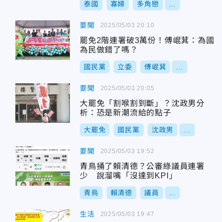
泰國
寡婦
多角戀
...
要聞
2025/05/03 20:10
罷免2階連署破3萬份！傅崐萁：為國
為民做錯了嗎？
國民黨
立委
傅崐萁
...
要聞
2025/05/03 20:05
大罷免「割喉割到斷」？沈政男分
析：恐是新潮流給的點子
大罷免
國民黨
沈政男
...
要聞
2025/05/03 19:52
青鳥捅了賴清德？公審綠議員連署
少 說溜嘴「沒達到KPI」
青鳥
賴清德
議員
...
生活
2025/05/03 19:47