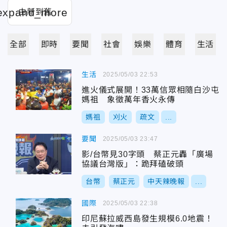
全部
即時
要聞
社會
娛樂
體育
生活
生活
2025/05/03 22:53
進火儀式展開！33萬信眾相隨白沙屯
媽祖 象徵萬年香火永傳
媽祖
刈火
疏文
...
要聞
2025/05/03 23:47
影/台幣見30字頭 蔡正元轟「廣場
協議台灣版」：跪拜磕破頭
台幣
蔡正元
中天辣晚報
...
國際
2025/05/03 22:38
印尼蘇拉威西島發生規模6.0地震！