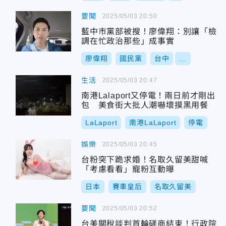
要聞
2025/05/03 20:50
藍中市黨部被搜！廖偉翔：別讓「檢
調在忙政治那些」成事實
廖偉翔
國民黨
台中
...
生活
2025/05/03 20:47
南港Lalaport又停電！兩日前才剛出
包 美食街大批人潮嚇壞摸黑用餐
LaLaport
南港LaLaport
停電
娛樂
2025/05/03 20:45
台粉突下跪求婚！名取久留美甜喊
「考慮看看」寵粉互動曝
日本
賽車皇后
名取久留美
要聞
2025/05/03 20:52
台美關稅談判首輪磋商結束！行政院