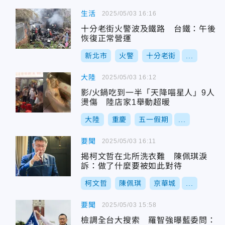
生活
2025/05/03 16:16
十分老街火警波及鐵路 台鐵：午後
恢復正常營運
新北市
火警
十分老街
...
大陸
2025/05/03 16:12
影/火鍋吃到一半「天降喵星人」9人
燙傷 陸店家1舉動超暖
大陸
重慶
五一假期
...
要聞
2025/05/03 16:11
揭柯文哲在北所洗衣難 陳佩琪淚
訴：做了什麼要被如此對待
柯文哲
陳佩琪
京華城
...
要聞
2025/05/03 15:58
檢調全台大搜索 羅智強曝藍委問：