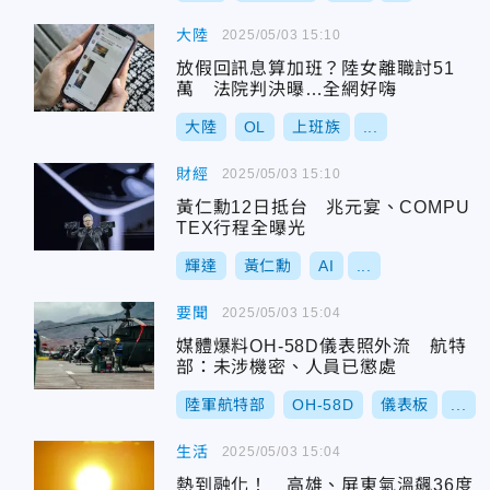
大陸
2025/05/03 15:10
放假回訊息算加班？陸女離職討51
萬 法院判決曝…全網好嗨
大陸
OL
上班族
...
財經
2025/05/03 15:10
黃仁勳12日抵台 兆元宴、COMPU
TEX行程全曝光
輝達
黃仁勳
AI
...
要聞
2025/05/03 15:04
媒體爆料OH-58D儀表照外流 航特
部：未涉機密、人員已懲處
陸軍航特部
OH-58D
儀表板
...
生活
2025/05/03 15:04
熱到融化！ 高雄、屏東氣溫飆36度