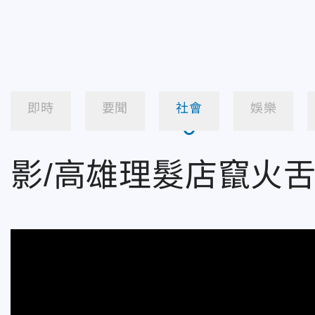
即時
要聞
社會
娛樂
影/高雄理髮店竄火