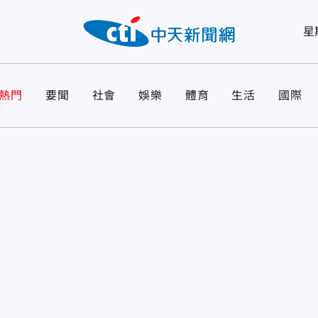
星
熱門
要聞
社會
娛樂
體育
生活
國際