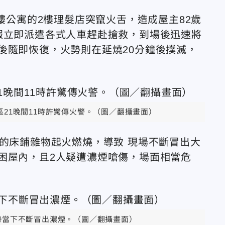
5樓公寓的2樓理髮店突竄火舌，造成屋主82歲
報立即派遣各式人車趕赴搶救，到場後迅速將
後隨即恢復，火勢則在延燒20分鐘後撲滅，
區21晚間11時許驚傳火警。（圖／翻攝畫面）
放的床鋪雜物起火燃燒，導致 現場不斷冒出大
困屋內，且2人疑遭濃煙嗆傷，場面相當危
勢當下不斷冒出濃煙。（圖／翻攝畫面）