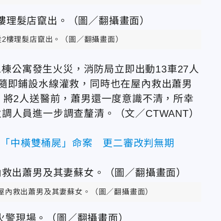
從2樓理髮店竄出。
（圖／翻攝畫面）
1棟公寓發生火災，消防局立即出動13車27人
隨即鋪設水線灌救，同時也在屋內救出蕭男
，將2人送醫前，蕭男還一度意識不清，所幸
火調人員進一步調查釐清。
（文／CTWANT）
！「中橫雙桶屍」命案 更二審改判無期
屋內救出蕭男及其妻蘇女。
（圖／翻攝畫面）