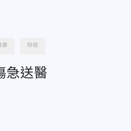
健康
財經
傷急送醫