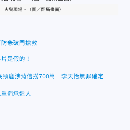
火警現場。（圖／翻攝畫面）
消防急破門搶救
影片是假的！
長頸鹿涉背信撈700萬 李天怡無罪確定
工重罰承造人