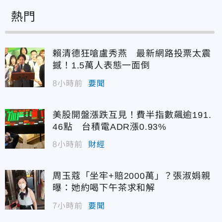
熱門
賴清德狂嗆盧秀燕 最新網路投票太震
撼！1.5萬人表態一面倒
8小時前
要聞
美股開盤漲跌互見！費半指數飆逾191.
46點 台積電ADR漲0.93%
8小時前
財經
周玉蔻「坐牢+賠2000萬」？張淑娟親
曝：她約喝下午茶求和解
7小時前
要聞