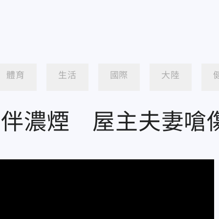
體育
生活
國際
大陸
舌伴濃煙 屋主夫妻嗆