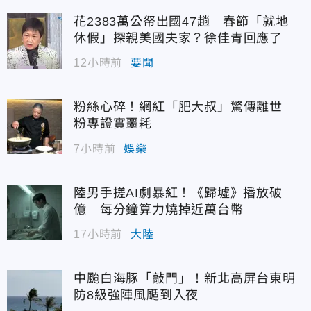
花2383萬公帑出國47趟 春節「就地
休假」探親美國夫家？徐佳青回應了
12小時前
要聞
粉絲心碎！網紅「肥大叔」驚傳離世
粉專證實噩耗
7小時前
娛樂
陸男手搓AI劇暴紅！《歸墟》播放破
億 每分鐘算力燒掉近萬台幣
17小時前
大陸
中颱白海豚「敲門」！新北高屏台東明
防8級強陣風颳到入夜