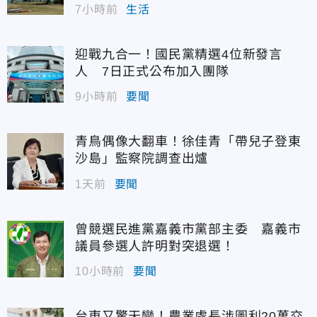
7小時前
生活
迎戰九合一！國民黨精選4位新發言
人 7日正式公布加入團隊
9小時前
要聞
青鳥偶像大翻車！徐佳青「帶兒子登東
沙島」監察院調查出爐
1天前
要聞
曾競選民進黨嘉義市黨部主委 嘉義市
議員參選人許明對突退選！
10小時前
要聞
台東又驚天變！農業處長涉圖利20萬交