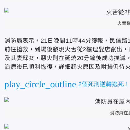
火舌
消防局表示，21日晚間11時44分獲報，民信路
前往搶救，到場後發現火舌從2樓理髮店竄出，
及其妻蘇女，惡火則在延燒20分鐘後成功撲滅
治療後已順利恢復，詳細起火原因及財損仍待
play_circle_outline
2個死刑逆轉逃死
消防員在