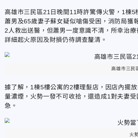
高雄市三民區21日晚間11時許驚傳火警，1棟
蕭男及65歲妻子蘇女疑似嗆傷受困，消防局獲
2人救出送醫，但蕭男一度意識不清，所幸治療
詳細起火原因及財損仍待調查釐清。
高雄市三民
據了解，1棟5樓公寓的2樓理髮店，因店內擺
量濃煙，火勢一發不可收拾，還造成1對夫妻受
急。
火