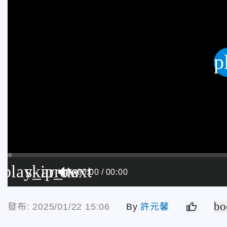
p
play_arrow
skip_next
00:00
00:00
bo
發布: 2025/01/22 15:06
By
許元馨