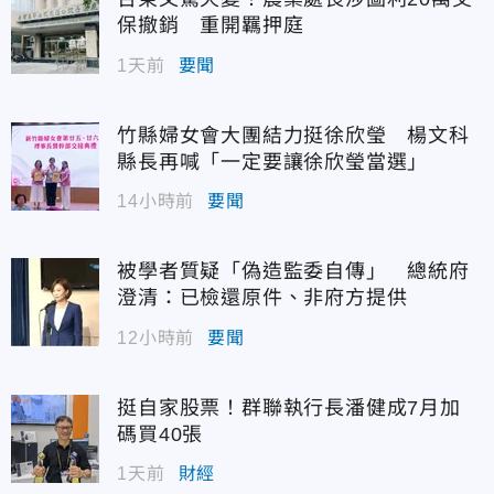
保撤銷 重開羈押庭
1天前
要聞
竹縣婦女會大團結力挺徐欣瑩 楊文科
縣長再喊「一定要讓徐欣瑩當選」
14小時前
要聞
被學者質疑「偽造監委自傳」 總統府
澄清：已檢還原件、非府方提供
12小時前
要聞
挺自家股票！群聯執行長潘健成7月加
碼買40張
1天前
財經