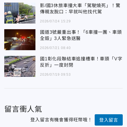
影/國3休旅車撞大車「駕駛燒死」！驚
傳親友脫口：早就叫他找代駕
2026/07/24 15:29
國道3號嚴重出事！「6車撞一團、車頭
全毀」3人緊急送醫
2026/07/21 08:40
國1彰化段聯結車追撞槽車！車頭「V字
反折」一度封閉
2026/07/19 09:53
留言衝人氣
登入留言有機會獲得旺幣哦！
登入留言