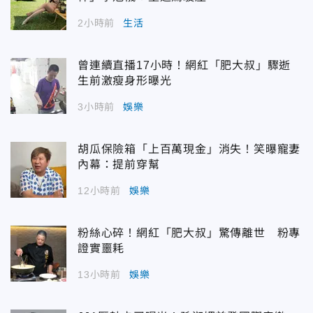
2小時前
生活
曾連續直播17小時！網紅「肥大叔」驟逝
生前激瘦身形曝光
3小時前
娛樂
胡瓜保險箱「上百萬現金」消失！笑曝寵妻
內幕：提前穿幫
12小時前
娛樂
粉絲心碎！網紅「肥大叔」驚傳離世 粉專
證實噩耗
13小時前
娛樂