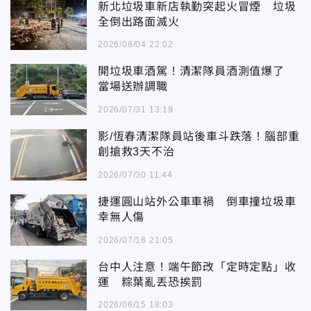
新北垃圾車新店執勤突起火冒煙 垃圾
全倒出路面滅火
2026/08/04 22:02
開垃圾車酒駕！清潔隊員酒測值爆了
當場送辦調職
2026/07/31 13:19
影/恆春清潔隊員站後車斗跌落！腦部重
創搶救3天不治
2026/07/30 11:44
捷運圓山站外公車車禍 倒車撞垃圾車
幸無人傷
2026/07/18 21:05
台中人注意！端午節改「定時定點」收
運 粽葉亂丟恐挨罰
2026/06/15 18:03