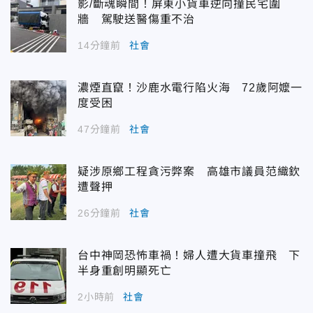
影/斷魂瞬間！屏東小貨車逆向撞民宅圍
牆 駕駛送醫傷重不治
14分鐘前
社會
濃煙直竄！沙鹿水電行陷火海 72歲阿嬤一
度受困
47分鐘前
社會
疑涉原鄉工程貪污弊案 高雄市議員范織欽
遭聲押
26分鐘前
社會
台中神岡恐怖車禍！婦人遭大貨車撞飛 下
半身重創明顯死亡
2小時前
社會