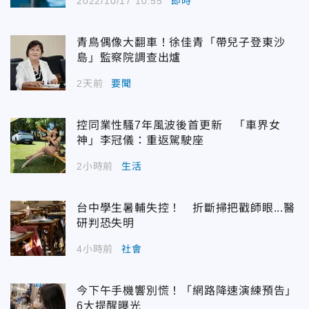
2022/10/17 10:55
即時
青鳥偶像大翻車！徐佳青「帶兒子登東沙
島」監察院調查出爐
2天前
要聞
控同業性騷7年風波後首更新 「車界女
神」李冠儀：重返駕駛座
2小時前
生活
台中學生暑輔失控！ 折斷掃把戳師眼...醫
研判恐失明
4小時前
社會
今下午手機響別慌！「網路降速演練預告」
6大提醒曝光