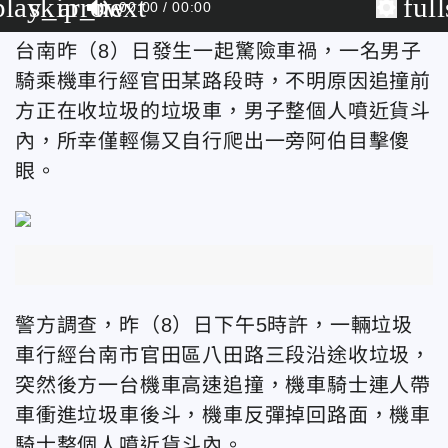
play_arrow
skip_next
ful
00:00
00:00
台南昨（8）日發生一起驚險車禍，一名男子
騎乘機車行經官田某路段時，不明原因追撞前
方正在收垃圾的垃圾車，男子整個人噴近貨斗
內，所幸僅輕傷又自行爬出一旁阿伯目擊傻
眼。
警方調查，昨（8）日下午5時許，一輛垃圾
車行經台南市官田區八田路三段沿途收垃圾，
突然後方一台機車高速追撞，機車騎士連人帶
車衝進垃圾車後斗，機車反彈掉回路面，機車
騎士整個人噴近貨斗內。