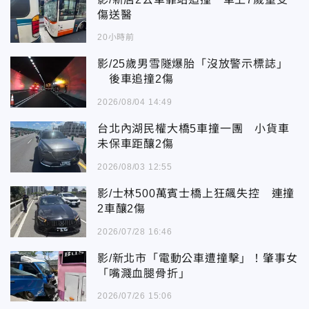
傷送醫
20小時前
影/25歲男雪隧爆胎「沒放警示標誌」
後車追撞2傷
2026/08/04 14:49
台北內湖民權大橋5車撞一團 小貨車
未保車距釀2傷
2026/08/03 12:55
影/士林500萬賓士橋上狂飆失控 連撞
2車釀2傷
2026/07/28 16:46
影/新北市「電動公車遭撞擊」！肇事女
「嘴濺血腿骨折」
2026/07/26 15:06