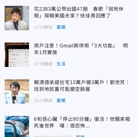
花2383萬公帑出國47趟 春節「就地休
假」探親美國夫家？徐佳青回應了
17小時前
要聞
用戶注意！Gmail將停用「3大功能」 明
年1月實施
47分鐘前
生活
賴清德承諾社宅13萬戶變3萬戶！劉世芳：
找到地就蓋可能變空餘屋
15小時前
要聞
6旬翁心臟「停止90分鐘」復活！他醒來揭
死後世界 嘆：很恐怖…