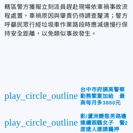
轄區警方獲報立刻派員趕赴現場依車禍事故流
程處置，車禍原因與肇責仍待調查釐清；警方
呼籲民眾行經垃圾車作業路段時應減速慢行保
持安全距離，以免類似事故發生。
台中市府調高警察
play_circle_outline
勤務繁重加給 最
高每月多3880元
影/蘆洲變態男路邊
play_circle_outline
連續跟騷女子 警2
度逮人建請羈押