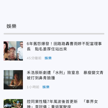
娛樂
6年舊怨爆發！田路路轟曹雨婷不配當理事
長 點名姜厚任站出來
45分鐘前
娛樂
禾浩辰新劇遭「水刑」險窒息 暴瘦變文青
被打到鼻青臉腫
1小時前
娛樂
控同業性騷7年風波後首更新 「車界女
神」李冠儀：重返駕駛座