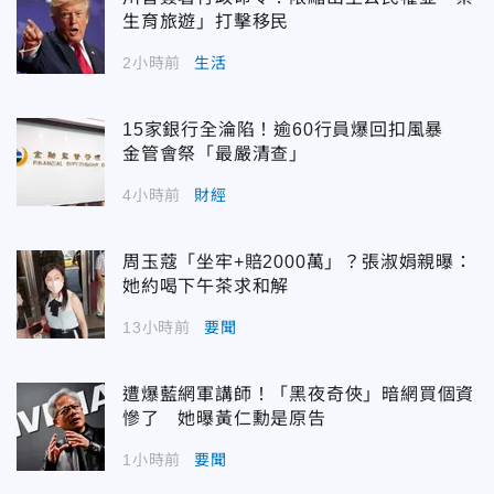
生育旅遊」打擊移民
2小時前
生活
15家銀行全淪陷！逾60行員爆回扣風暴
金管會祭「最嚴清查」
4小時前
財經
周玉蔻「坐牢+賠2000萬」？張淑娟親曝：
她約喝下午茶求和解
13小時前
要聞
遭爆藍網軍講師！「黑夜奇俠」暗網買個資
慘了 她曝黃仁勳是原告
1小時前
要聞