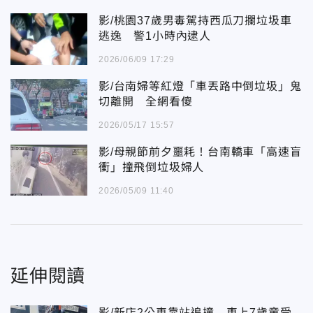
影/桃園37歲男毒駕持西瓜刀攔垃圾車
逃逸 警1小時內逮人
2026/06/09 17:29
影/台南婦等紅燈「車丟路中倒垃圾」鬼
切離開 全網看傻
2026/05/17 15:57
影/母親節前夕噩耗！台南轎車「高速盲
衝」撞飛倒垃圾婦人
2026/05/09 11:40
延伸閱讀
影/新店2公車靠站追撞 車上7歲童受