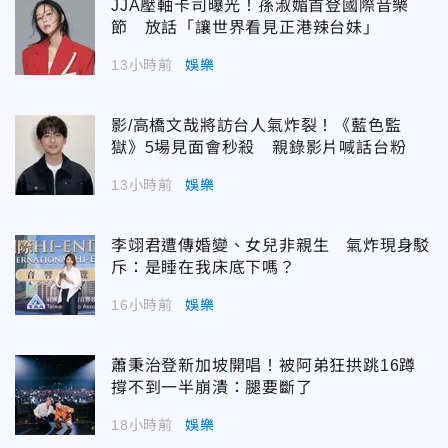
JJA壓軸卡司曝光！孫淑媚首登國際音樂
節 放話「讓世界看見正港辣台妹」
13小時前
娛樂
影/高橋文哉將訪台人氣炸裂！《藍色監
獄》5場見面會秒殺 親錄影片喊話台粉
13小時前
娛樂
李翊君遭傳婚變、女兒非親生 氣炸現身駁
斥：是睡在我床底下嗎？
16小時前
娛樂
蕭秉治登新加坡開唱！被阿弟狂拱跳16蹲
撐不到一半崩潰：腿要斷了
18小時前
娛樂