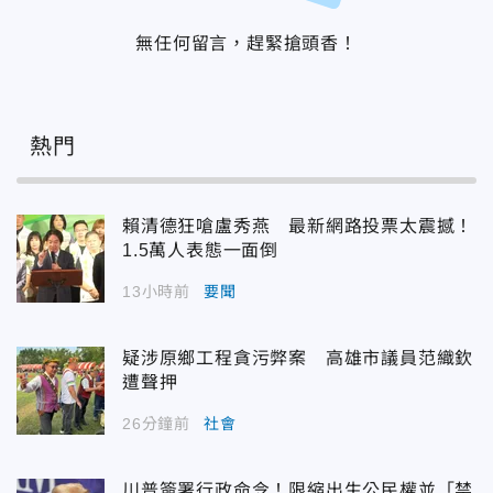
無任何留言，趕緊搶頭香！
熱門
賴清德狂嗆盧秀燕 最新網路投票太震撼！
1.5萬人表態一面倒
13小時前
要聞
疑涉原鄉工程貪污弊案 高雄市議員范織欽
遭聲押
26分鐘前
社會
川普簽署行政命令！限縮出生公民權並「禁