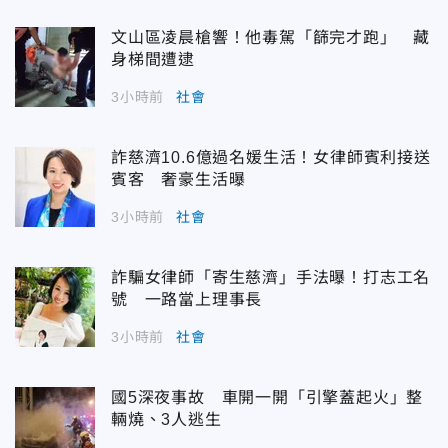
文山區凌晨槍響！他毒駕「篩完才跑」 藏
身梯間遭逮
3小時前
社會
詐慈濟10.6億過名媛生活！女律師賓利接送
賓客 奢豪生活曝
3小時前
社會
詐騙女律師「寄生慈濟」手法曝！打志工名
號 一路當上理事長
3小時前
社會
國5深夜事故 車開一開「引擎蓋起火」整
輛燒、3人逃生