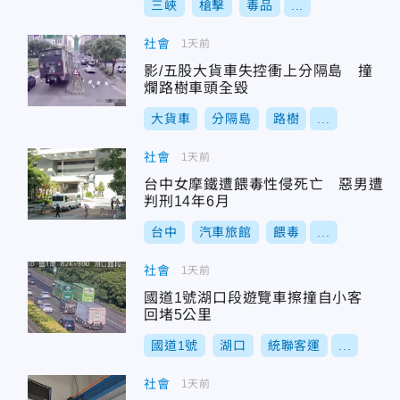
三峽
槍擊
毒品
...
社會
1天前
影/五股大貨車失控衝上分隔島 撞
爛路樹車頭全毀
大貨車
分隔島
路樹
...
社會
1天前
台中女摩鐵遭餵毒性侵死亡 惡男遭
判刑14年6月
台中
汽車旅館
餵毒
...
社會
1天前
國道1號湖口段遊覽車擦撞自小客
回堵5公里
國道1號
湖口
統聯客運
...
社會
1天前