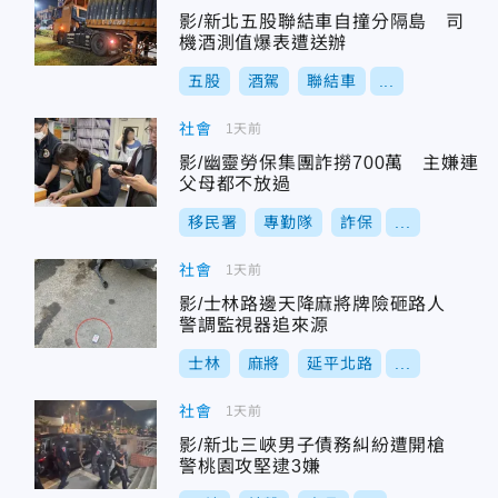
影/新北五股聯結車自撞分隔島 司
機酒測值爆表遭送辦
五股
酒駕
聯結車
...
社會
1天前
影/幽靈勞保集團詐撈700萬 主嫌連
父母都不放過
移民署
專勤隊
詐保
...
社會
1天前
影/士林路邊天降麻將牌險砸路人
警調監視器追來源
士林
麻將
延平北路
...
社會
1天前
影/新北三峽男子債務糾紛遭開槍
警桃園攻堅逮3嫌