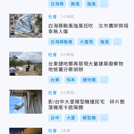
白海豚
颱風
強風
...
社會
7小時前
白海豚颱風強風狂吹 北市鷹架倒塌
幸無人傷
白海豚颱風
大雷雨
強風
...
社會
8小時前
台東捷地爾再發現大量建築廢棄物
地檢署分案偵辦
台東
知本
捷地爾
...
社會
8小時前
影/台中大里模型機撞民宅 碎片散
落機尾卡遮陽棚
台中
大里
模型機
...
社會
1天前