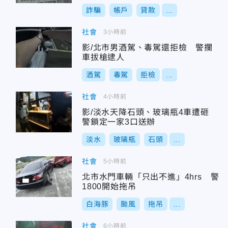
詐騙
帳戶
貸款
...
社會
3小時前
影/北市男酒駕、毒駕還拒檢 警攔
車拔槍逮人
酒駕
毒駕
拒檢
...
社會
4小時前
影/淡水天降石頭、玻璃瓶4車遭砸
警鎖定一家3口送辦
淡水
玻璃瓶
石頭
...
社會
5小時前
北市水門車輛「只出不進」4hrs 警
1800開始拖吊
白海豚
颱風
拖吊
...
社會
6小時前