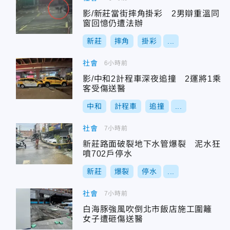
影/新莊當街摔角掛彩 2男辯重溫同
窗回憶仍遭法辦
新莊
摔角
掛彩
...
社會
6小時前
影/中和2計程車深夜追撞 2運將1乘
客受傷送醫
中和
計程車
追撞
...
社會
7小時前
新莊路面破裂地下水管爆裂 泥水狂
噴702戶停水
新莊
爆裂
停水
...
社會
7小時前
白海豚強風吹倒北市飯店施工圍籬
女子遭砸傷送醫