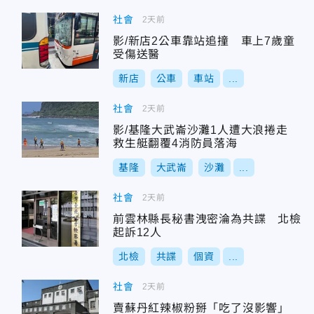
社會
2天前
影/新店2公車靠站追撞 車上7歲童
受傷送醫
新店
公車
車站
...
社會
2天前
影/基隆大武崙沙灘1人遭大浪捲走
救生艇翻覆4消防員落海
基隆
大武崙
沙灘
...
社會
2天前
前雲林縣長秘書洩密淪為共諜 北檢
起訴12人
北檢
共諜
個資
...
社會
2天前
賣蘇丹紅辣椒粉掰「吃了沒影響」