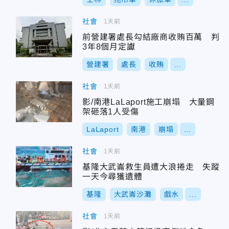
社會
1天前
前營建署處長勾結廠商收賄百萬 判
3年8個月定讞
營建署
處長
收賄
...
社會
1天前
影/南港LaLaport施工崩塌 大量鋼
架砸落1人受傷
LaLaport
南港
崩塌
...
社會
1天前
基隆大武崙救生員遭大浪捲走 失蹤
一天今尋獲遺體
基隆
大武崙沙灘
戲水
...
社會
1天前