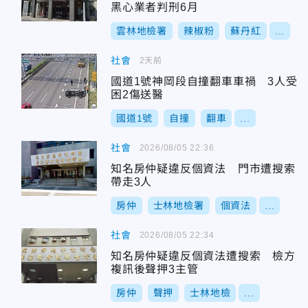
黑心業者判刑6月
雲林地檢署
辣椒粉
蘇丹紅
...
社會
2天前
國道1號神岡段自撞翻車車禍 3人受
困2傷送醫
國道1號
自撞
翻車
...
社會
2026/08/05 22:36
知名房仲疑違反個資法 門市遭搜索
帶走3人
房仲
士林地檢署
個資法
...
社會
2026/08/05 22:34
知名房仲疑違反個資法遭搜索 檢方
複訊後聲押3主管
房仲
聲押
士林地檢
...