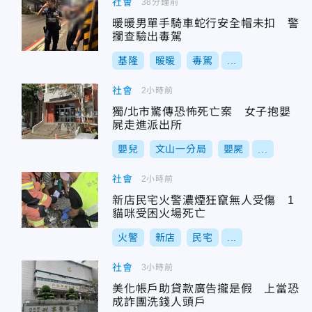
社會
38分鐘前
暖暖男單手騎車蛇行安全帽未扣 警
攔查驗出毒駕
基隆
暖暖
毒駕
...
社會
2小時前
獨/北市驚傳恐怖死亡案 女子抱嬰
屍走進派出所
嬰兒
文山一分局
嬰屍
...
社會
2小時前
新店民宅火警濃煙狂竄無人受傷 1
貓咪受困火場死亡
火警
新店
民宅
...
社會
3小時前
美化帳戶助貸款廣告攏是假 上當恐
成詐團洗錢人頭戶