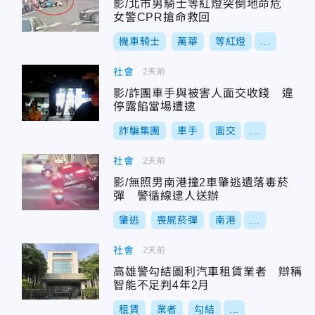
影/北市男騎士等紅燈突倒地命危
女警CPR搶命救回
機車騎士
萬華
等紅燈
...
社會
2天前
影/詐團車手與被害人面交收錢 違
停露餡當場遭逮
詐騙集團
車手
面交
...
社會
2天前
影/無照男南港撞2車肇逃遺落毒菸
彈 警循線逮人送辦
肇逃
喪屍菸彈
南港
...
社會
2天前
高雄警勾結圖利汽車租賃業者 辯稱
智能不足判4年2月
租賃
業者
勾結
...