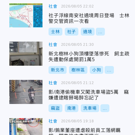
社會
2026/08/05 22:02
社子浮線南安社遶境周日登場 士林
警交管資訊一次看
士林
社子
遶境
...
社會
2026/08/05 21:30
新北樹林小狗頂樓墜落慘死 飼主疏
失遭動保處開罰1萬5
新北市
樹林區
小狗
...
社會
2026/08/05 21:12
影/南港偷機車又闖洗車場盜5萬 竊
嫌遭逮瞎掰喝醉忘記了
竊盜
南港
洗車場
...
社會
2026/08/05 19:18
影/鎢業董座遭虐殺前員工落網羈