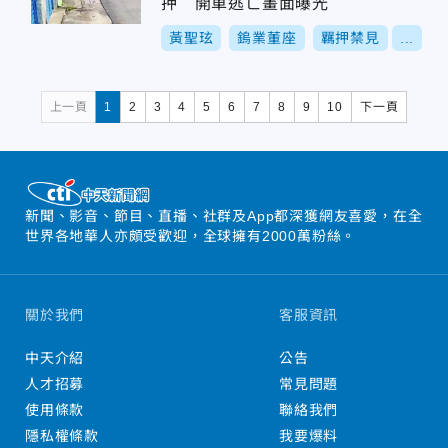
押 開車逃亡畫面曝光
黃聖玹
鎢業董座
羈押禁見
...
上一頁
1
2
3
4
5
6
7
8
9
10
下一頁
新聞、影音、節目、直播、社群及App都深獲網友喜愛，在全
世界各地華人亦頗受歡迎，全球擁有2000萬粉絲。
關於我們
客服資訊
中天介紹
公告
人才招募
常見問題
使用條款
聯絡我們
隱私權條款
我要爆料