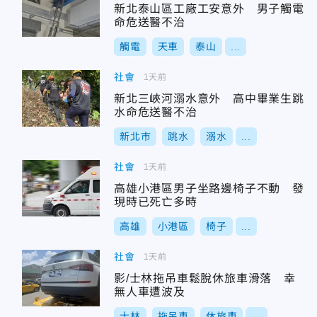
新北泰山區工廠工安意外 男子觸電
命危送醫不治
觸電
天車
泰山
...
社會
1天前
新北三峽河溺水意外 高中畢業生跳
水命危送醫不治
新北市
跳水
溺水
...
社會
1天前
高雄小港區男子坐路邊椅子不動 發
現時已死亡多時
高雄
小港區
椅子
...
社會
1天前
影/士林拖吊車鬆脫休旅車滑落 幸
無人車遭波及
士林
拖吊車
休旅車
...