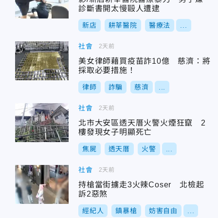
診斷書開太慢毆人遭逮
新店
耕莘醫院
醫療法
...
社會
2天前
美女律師藉買疫苗詐10億 慈濟：將
採取必要措施！
律師
詐騙
慈濟
...
社會
2天前
北市大安區透天厝火警火煙狂竄 2
樓發現女子明顯死亡
焦屍
透天厝
火警
...
社會
2天前
持槍當街擄走3火辣Coser 北檢起
訴2惡煞
經紀人
鎮暴槍
妨害自由
...