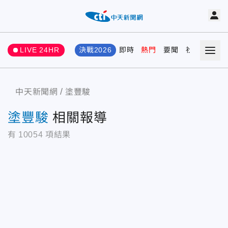
LIVE 24HR
決戰2026
即時
熱門
要聞
社會
娛樂
中天新聞網
塗豐駿
塗豐駿
相關報導
有
10054
項結果