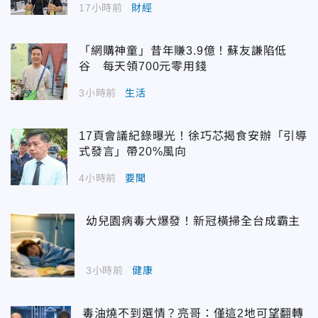
17小時前
財經
「網購神童」昔年賺3.9億！蘇友謙陷低
谷 每天領700元零用錢
3小時前
生活
17頁會議紀錄曝光！徐巧芯揭食安辦「引導
式發言」帶20%風向
4小時前
要聞
幼兒園病毒大爆發！新冠橫掃全台成霸主
3小時前
健康
毒油燒不到選情？亮哥：僅這2地可望翻轉