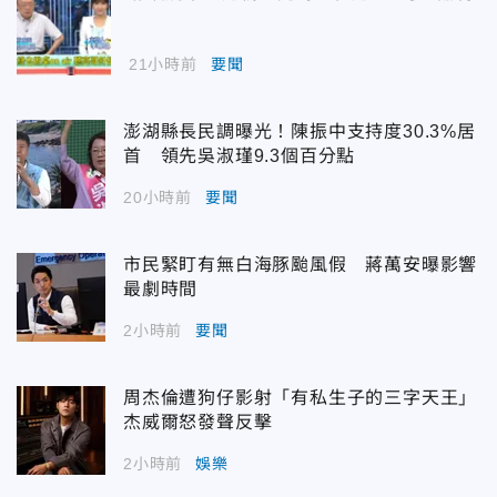
21小時前
要聞
澎湖縣長民調曝光！陳振中支持度30.3%居
首 領先吳淑瑾9.3個百分點
20小時前
要聞
市民緊盯有無白海豚颱風假 蔣萬安曝影響
最劇時間
2小時前
要聞
周杰倫遭狗仔影射「有私生子的三字天王」
杰威爾怒發聲反擊
2小時前
娛樂