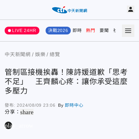
LIVE 24HR
決戰2026
即時
熱門
要聞
社會
娛樂
中天新聞網
娛樂
總覽
管制區接機挨轟！陳詩媛道歉「思考
不足」 王齊麟心疼：讓你承受這麼
多壓力
發布:
2024/08/09 23:06
By
即時中心
share
分享：
play_arrow