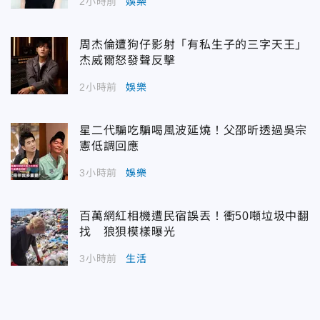
2小時前
娛樂
周杰倫遭狗仔影射「有私生子的三字天王」
杰威爾怒發聲反擊
2小時前
娛樂
星二代騙吃騙喝風波延燒！父邵昕透過吳宗
憲低調回應
3小時前
娛樂
百萬網紅相機遭民宿誤丟！衝50噸垃圾中翻
找 狼狽模樣曝光
3小時前
生活