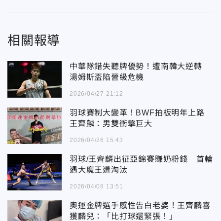
相關報導
中華隊錯失聽牌優勢！遭南韓大逆轉
湯姆斯盃陷晉級危機
2026/04/27 21:12
羽球賽制大變革！BWF拍板明年上路
王齊麟：男雙衝擊巨大
2026/04/26 15:43
羽球/王齊麟出征亞錦賽賺奶粉錢 首輪
遇大魔王遭淘汰
2026/04/08 13:51
奧運金牌選手感性告白老婆！王齊麟喜
獲麟兒：「比打球還緊張！」