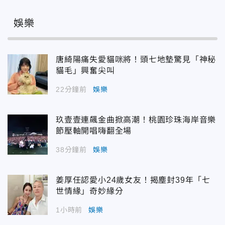
娛樂
唐綺陽痛失愛貓咪將！頭七地墊驚見「神秘
貓毛」興奮尖叫
22分鐘前
娛樂
玖壹壹連飆金曲掀高潮！桃園珍珠海岸音樂
節壓軸開唱嗨翻全場
38分鐘前
娛樂
姜厚任認愛小24歲女友！揭塵封39年「七
世情緣」奇妙緣分
1小時前
娛樂