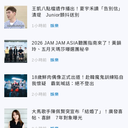
王凱八點檔遺作播出！夏宇禾讀「告別信」
潰堤 Junior顫抖送別
1小時前
娛樂
2026 JAM JAM ASIA聽團指南來了！黃韻
玲、五月天瑪莎曝選團秘辛
2小時前
娛樂
18歲鮮肉偶像正式出道！赴韓魔鬼訓練陷自
我懷疑 霸氣喊話：絕不登出
2小時前
娛樂
大馬歌手陳佩賢突宣布「結婚了」！廣發喜
帖、喜餅 7年對象曝光