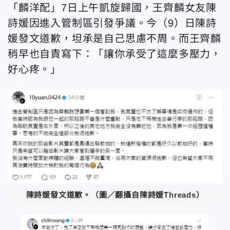
「麟洋配」7日上午凱旋歸國，王齊麟女友陳
詩媛因進入管制區引發爭議。今（9）日陳詩
媛發文道歉，坦承是自己思慮不周。而王齊麟
稍早也自責寫下：「讓你承受了這麼多壓力，
好心疼。」
陳詩媛發文道歉。（圖／翻攝自陳詩媛Threads）