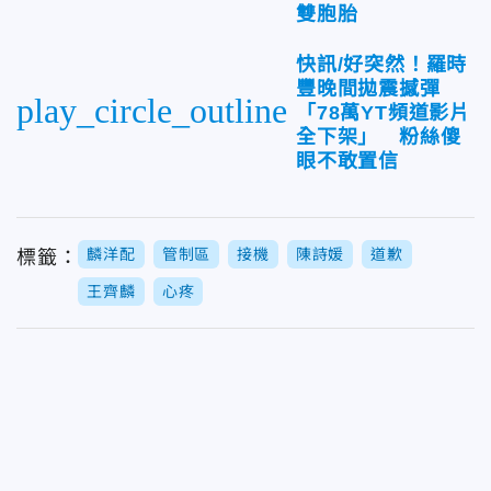
雙胞胎
快訊/好突然！羅時
豐晚間拋震撼彈
play_circle_outline
「78萬YT頻道影片
全下架」 粉絲傻
眼不敢置信
麟洋配
管制區
接機
陳詩媛
道歉
標籤：
王齊麟
心疼