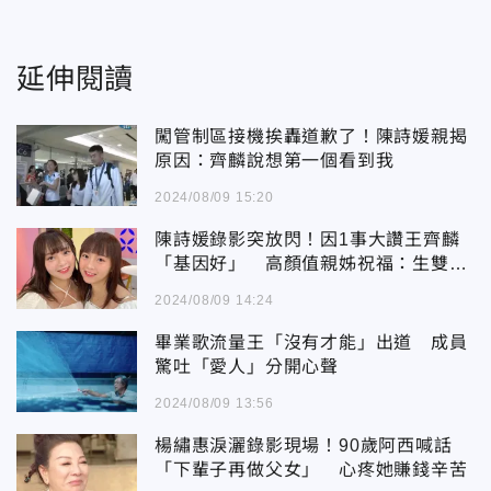
延伸閱讀
闖管制區接機挨轟道歉了！陳詩媛親揭
原因：齊麟說想第一個看到我
2024/08/09 15:20
陳詩媛錄影突放閃！因1事大讚王齊麟
「基因好」 高顏值親姊祝福：生雙胞
胎
2024/08/09 14:24
畢業歌流量王「沒有才能」出道 成員
驚吐「愛人」分開心聲
2024/08/09 13:56
楊繡惠淚灑錄影現場！90歲阿西喊話
「下輩子再做父女」 心疼她賺錢辛苦