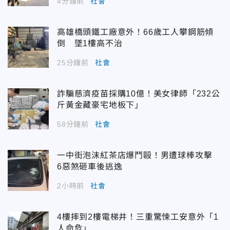
4分鐘前
社會
高雄橋頭鐵工廠意外！66歲工人攀鋼筋傾
倒 墜1樓高不治
25分鐘前
社會
詐騙慈濟疫苗採購10億！美女律師「232公
斤黃金藏豪宅地板下」
58分鐘前
社會
一中街泡沫紅茶店爆鬥毆！男遭球棒攻擊
6惡煞砸車後逃逸
2小時前
社會
4樓摔到2樓電梯井！三重驚悚工安意外「1
人命危」