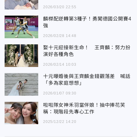
2026/03/20 22:55
麟榤配逆轉第3種子！勇闖德國公開賽4
強
2026/02/28 14:48
娶十元迎接新生命！ 王齊麟：努力扮
演好各種角色
2026/02/14 10:03
十元曝婚後與王齊麟金錢觀落差 喊話
「多為家庭想想」
2026/01/07 09:30
啦啦隊女神禾羽當伴娘！抽中捧花笑
稱：現階段先專心工作
2025/12/22 14:20