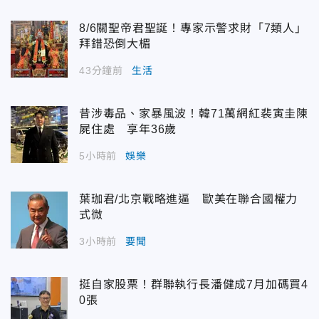
8/6關聖帝君聖誕！專家示警求財「7類人」
拜錯恐倒大楣
43分鐘前
生活
昔涉毒品、家暴風波！韓71萬網紅裴寅圭陳
屍住處 享年36歲
5小時前
娛樂
葉珈君/北京戰略進逼 歐美在聯合國權力
式微
3小時前
要聞
挺自家股票！群聯執行長潘健成7月加碼買4
0張