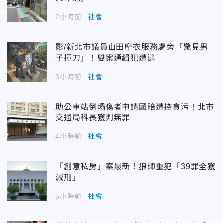
2小時前
社會
影/新北市議員山田摩衣服務處旁「驚見男
子揮刀」！雙案通緝犯遭逮
3小時前
社會
助公車站倒塌傷者申請國賠遭控貪污！北市
交通局科長獲判無罪
4小時前
社會
「創意私房」案最新！狼師重犯「39罪全獲
減刑」
5小時前
社會