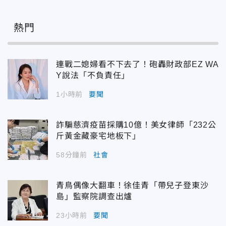
熱門
連戰二媳婦看不下去了！砲轟財政部EZ WA
Y說法「不負責任」
1小時前
要聞
詐騙慈濟疫苗採購10億！美女律師「232公
斤黃金藏豪宅地板下」
58分鐘前
社會
青鳥偶像大翻車！徐佳青「帶兒子登東沙
島」監察院調查出爐
23小時前
要聞