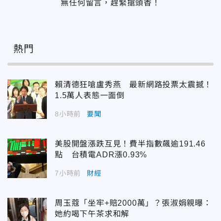
無任何留言，趕緊搶頭香！
熱門
賴清德狂嗆盧秀燕 最新網路投票太震撼！
1.5萬人表態一面倒
8小時前
要聞
美股開盤漲跌互見！費半指數飆逾191.46
點 台積電ADR漲0.93%
7小時前
財經
周玉蔻「坐牢+賠2000萬」？張淑娟親曝：
她約喝下午茶求和解