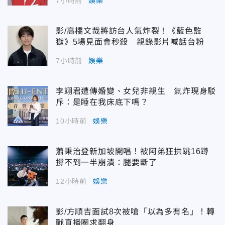
7小時前
娛樂
影/高橋文哉將訪台人氣炸裂！《藍色監
獄》5場見面會秒殺 親錄影片喊話台粉
7小時前
娛樂
李翊君遭傳婚變、女兒非親生 氣炸現身駁
斥：是睡在我床底下嗎？
10小時前
娛樂
蕭秉治登新加坡開唱！被阿弟狂拱跳16蹲
撐不到一半崩潰：腿要斷了
12小時前
娛樂
影/方順吉面試8次被嗆「以為多有名」！轉
戰直播圈求翻身