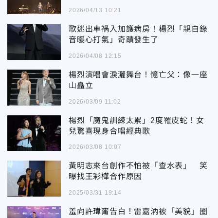
2026/04/13 10:21
歌迷出車禍入加護病房！楊烈「親自錄
音暖心打氣」奇蹟發生了
2026/04/08 12:15
楊烈演唱會淚灑舞台！憶亡父：像一座
山矗立
2026/03/09 11:02
楊烈「魔鬼訓練太累」2度罹皮蛇！女
兒驚喜現身合唱經典歌
2026/03/08 10:07
黃明志來台創作不怕被「查水表」 笑
曝找王彩樺合作原因
2025/03/31 19:14
羞向許瑋甯告白！雷嘉汭被「美貌」圈