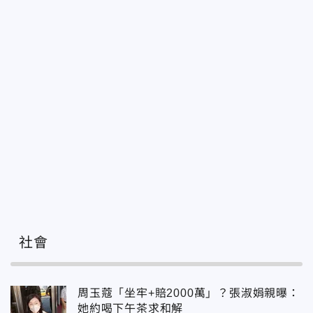
社會
周玉蔻「坐牢+賠2000萬」？張淑娟親曝：
她約喝下午茶求和解