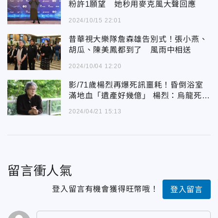
粉許1願望 她秒用麥克風大聲回應
2024/10/15 22:01
昔華視大樂隊詹森雄告別式！張小燕、
胡瓜、陳美鳳都到了 風雨中相送
2024/10/04 12:20
影/71歲楊烈再爆死訊噩耗！昏倒浴室
滿地血「遺產好幾億」 楊烈：烏龍死訊
！我不會死
2024/04/21 15:13
留言衝人氣
登入留言有機會獲得旺幣哦！
登入留言