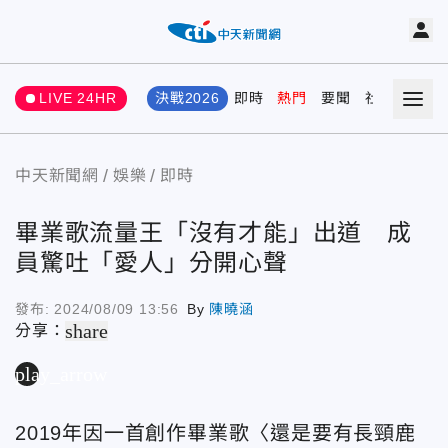
LIVE 24HR
決戰2026
即時
熱門
要聞
社會
娛樂
中天新聞網
娛樂
即時
畢業歌流量王「沒有才能」出道 成
員驚吐「愛人」分開心聲
發布:
2024/08/09 13:56
By
陳曉涵
share
分享：
play_arrow
2019年因一首創作畢業歌〈還是要有長頸鹿