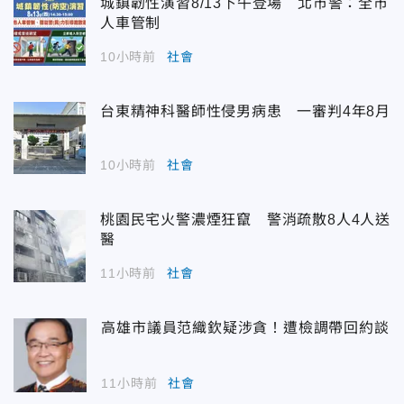
城鎮韌性演習8/13下午登場 北市警：全市
人車管制
10小時前
社會
台東精神科醫師性侵男病患 一審判4年8月
10小時前
社會
桃園民宅火警濃煙狂竄 警消疏散8人4人送
醫
11小時前
社會
高雄市議員范織欽疑涉貪！遭檢調帶回約談
11小時前
社會