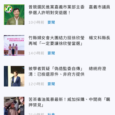
曾競選民進黨嘉義市黨部主委 嘉義市議員
參選人許明對突退選！
10小時前
要聞
竹縣婦女會大團結力挺徐欣瑩 楊文科縣長
再喊「一定要讓徐欣瑩當選」
14小時前
要聞
被學者質疑「偽造監委自傳」 總統府澄
清：已檢還原件、非府方提供
12小時前
要聞
苦茶毒油風暴最新！威加採購、中間商「羈
押禁見」
21小時前
社會