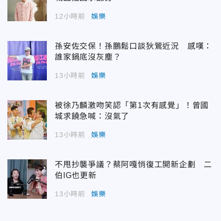
12小時前
娛樂
孫安佐交保！孫鵬鬆口談狄鶯近況 感嘆：
誰家鍋底沒灰塵？
13小時前
娛樂
被徐乃麟激吻笑認「第1次有感覺」！曾國
城求饒急喊：沒氣了
13小時前
娛樂
不甩抄襲爭議？蔡阿嘎悄復工開新企劃 二
伯IG也更新
13小時前
娛樂