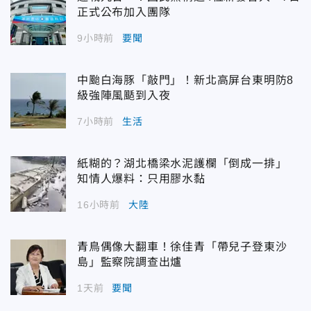
正式公布加入團隊
9小時前
要聞
中颱白海豚「敲門」！新北高屏台東明防8
級強陣風颳到入夜
7小時前
生活
紙糊的？湖北橋梁水泥護欄「倒成一排」
知情人爆料：只用膠水黏
16小時前
大陸
青鳥偶像大翻車！徐佳青「帶兒子登東沙
島」監察院調查出爐
1天前
要聞