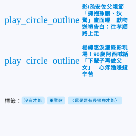
影/孫安佐父親節
「擁抱孫鵬、狄
play_circle_outline
鶯」畫面曝 獻吻
送禮告白：往孝順
路上走
楊繡惠淚灑錄影現
場！90歲阿西喊話
play_circle_outline
「下輩子再做父
女」 心疼她賺錢
辛苦
標籤：
沒有才能
畢業歌
〈還是要有長頸鹿才能〉