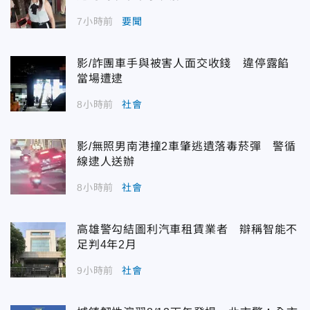
7小時前
要聞
影/詐團車手與被害人面交收錢 違停露餡
當場遭逮
8小時前
社會
影/無照男南港撞2車肇逃遺落毒菸彈 警循
線逮人送辦
8小時前
社會
高雄警勾結圖利汽車租賃業者 辯稱智能不
足判4年2月
9小時前
社會