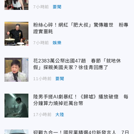
7小時前
要聞
粉絲心碎！網紅「肥大叔」驚傳離世 粉專
證實噩耗
7小時前
娛樂
花2383萬公帑出國47趟 春節「就地休
假」探親美國夫家？徐佳青回應了
11小時前
要聞
陸男手搓AI劇暴紅！《歸墟》播放破億 每
分鐘算力燒掉近萬台幣
17小時前
大陸
迎戰九合一！國民黨精選4位新發言人 7日