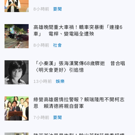
8小時前
要聞
高雄晚間重大車禍！轎車突暴衝「連撞6
車」 電桿、變電箱全遭殃
8小時前
社會
「小秦漢」張海漢驚傳68歲驟逝 昔合唱
〈明天會更好〉引追憶
13小時前
娛樂
綠營高雄選情拉警報？賴瑞隆甩不開柯志
恩 賴清德將親自督軍
7小時前
要聞