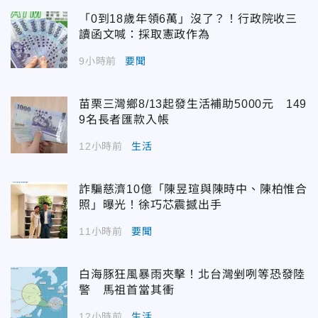
「0到18歲年領6萬」沒了？！行政院收三
讀函文喊：採取憲政作為
9小時前
要聞
苗栗三灣鄉8/13起發生活補助5000元 149
9名長者匯款入帳
12小時前
生活
詐騙慈濟10億「陳昱瑄與陳時中、陳柏惟合
照」曝光！徐巧芯震撼出手
11小時前
要聞
白海豚狂風暴雨夾擊！北台灣剉咧等恐發陸
警 馬祖首當其衝
12小時前
生活