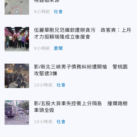
視器追來源
9小時前
社會
伍麗華胞兄范織欽遭辦貪污 政客爽：上月
才力挺賴瑞隆成立後援會
9小時前
要聞
影/新北三峽男子債務糾紛遭開槍 警桃園
攻堅逮3嫌
10小時前
社會
影/五股大貨車失控衝上分隔島 撞爛路樹
車頭全毀
10小時前
社會