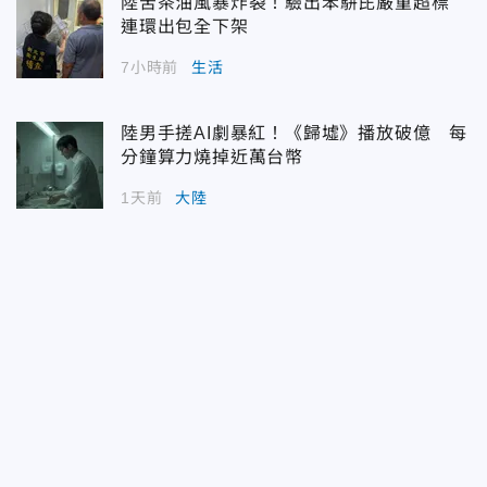
陸苦茶油風暴炸裂！驗出苯駢芘嚴重超標
連環出包全下架
7小時前
生活
陸男手搓AI劇暴紅！《歸墟》播放破億 每
分鐘算力燒掉近萬台幣
1天前
大陸