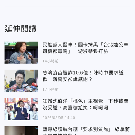
延伸閱讀
民進黨大翻車！圖卡抹黑「台北連公車
司機都毒駕」 游淑慧狠打臉
14小時前
慈濟疫苗遭詐10.6億！陳時中要求道
歉 蔣萬安卻說感謝？
17小時前
狂讚沈伯洋「橘色」主視覺 下秒被問
沒受邀？高嘉瑜尬笑：呵呵呵
2026/08/05 14:40
藍爆綠護航台糖「要求別質詢」 綠拿蔣