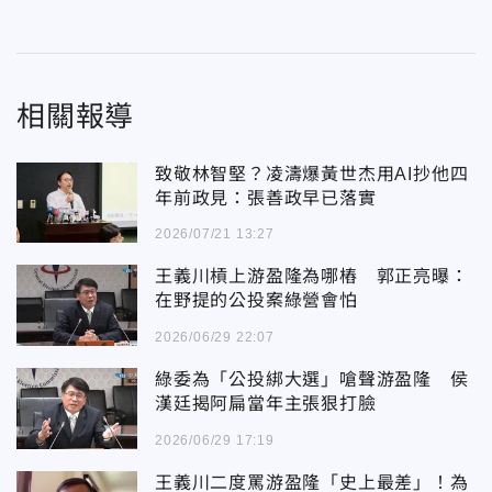
相關報導
致敬林智堅？凌濤爆黃世杰用AI抄他四
年前政見：張善政早已落實
2026/07/21 13:27
王義川槓上游盈隆為哪樁 郭正亮曝：
在野提的公投案綠營會怕
2026/06/29 22:07
綠委為「公投綁大選」嗆聲游盈隆 侯
漢廷揭阿扁當年主張狠打臉
2026/06/29 17:19
王義川二度罵游盈隆「史上最差」！為