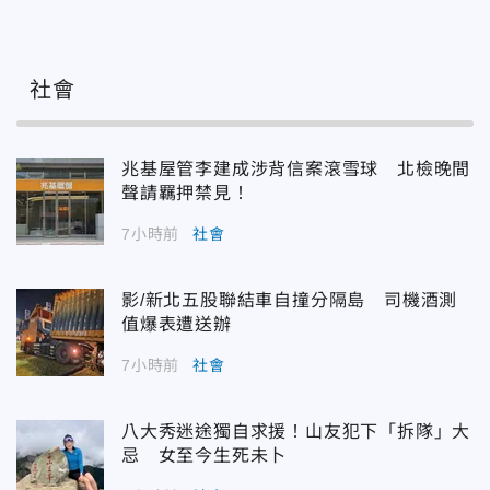
社會
兆基屋管李建成涉背信案滾雪球 北檢晚間
聲請羈押禁見！
7小時前
社會
影/新北五股聯結車自撞分隔島 司機酒測
值爆表遭送辦
7小時前
社會
八大秀迷途獨自求援！山友犯下「拆隊」大
忌 女至今生死未卜