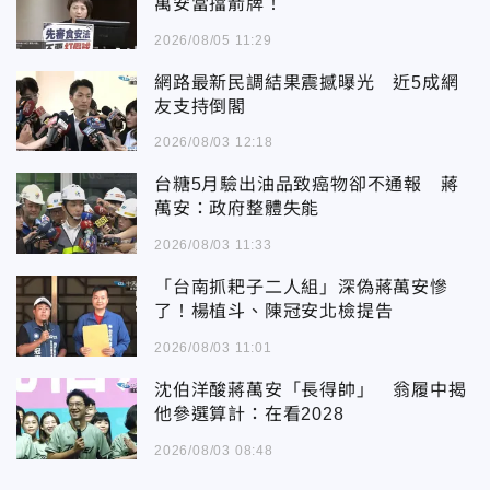
萬安當擋箭牌！
2026/08/05 11:29
網路最新民調結果震撼曝光 近5成網
友支持倒閣
2026/08/03 12:18
台糖5月驗出油品致癌物卻不通報 蔣
萬安：政府整體失能
2026/08/03 11:33
「台南抓耙子二人組」深偽蔣萬安慘
了！楊植斗、陳冠安北檢提告
2026/08/03 11:01
沈伯洋酸蔣萬安「長得帥」 翁履中揭
他參選算計：在看2028
2026/08/03 08:48