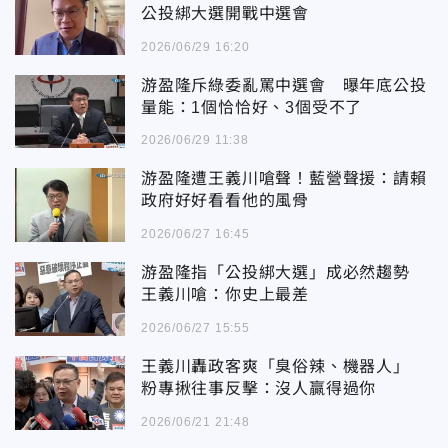
公投綁大選開戰中選會
2026/06/29 16:20
游盈隆斥綠委亂罵中選會 曝年底公投
量能：1個恰恰好、3個受不了
2026/06/29 11:38
游盈隆遭王義川嗆聲！藍營聲援：請賴
政府好好看看他的風骨
2026/06/27 16:45
游盈隆指「公投綁大選」成必然趨勢
王義川嗆：你史上最差
2026/06/27 15:55
王義川轟政客爽「臭俗辣、機器人」
粉專揪往事反擊：沒人贏得過你
2026/06/21 21:48