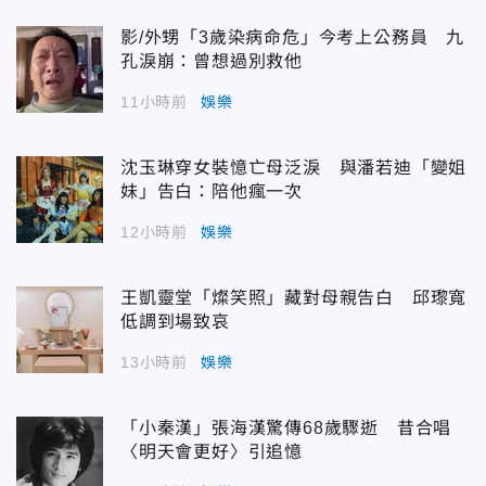
影/外甥「3歲染病命危」今考上公務員 九
孔淚崩：曾想過別救他
11小時前
娛樂
沈玉琳穿女裝憶亡母泛淚 與潘若迪「變姐
妹」告白：陪他瘋一次
12小時前
娛樂
王凱靈堂「燦笑照」藏對母親告白 邱瓈寬
低調到場致哀
13小時前
娛樂
「小秦漢」張海漢驚傳68歲驟逝 昔合唱
〈明天會更好〉引追憶