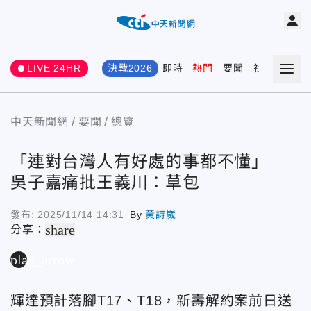
LIVE 24HR
決戰2026
即時
熱門
要聞
社會
娛樂
中天新聞網
要聞
總覽
「連對台灣人有好處的事都不懂」
吳子嘉痛批王義川：草包
發布:
2025/11/14 14:31
By
黃詩崴
share
分享：
play_arrow
輝達預計落腳T17、T18，新壽解約案前日送