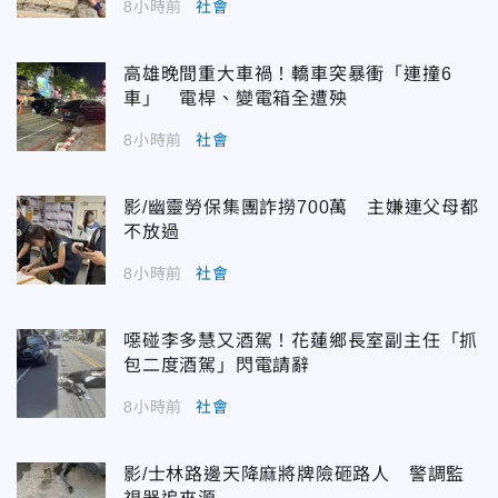
8小時前
社會
高雄晚間重大車禍！轎車突暴衝「連撞6
車」 電桿、變電箱全遭殃
8小時前
社會
影/幽靈勞保集團詐撈700萬 主嫌連父母都
不放過
8小時前
社會
噁碰李多慧又酒駕！花蓮鄉長室副主任「抓
包二度酒駕」閃電請辭
8小時前
社會
影/士林路邊天降麻將牌險砸路人 警調監