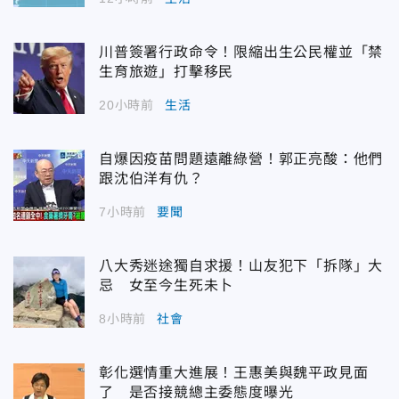
川普簽署行政命令！限縮出生公民權並「禁
生育旅遊」打擊移民
20小時前
生活
自爆因疫苗問題遠離綠營！郭正亮酸：他們
跟沈伯洋有仇？
7小時前
要聞
八大秀迷途獨自求援！山友犯下「拆隊」大
忌 女至今生死未卜
8小時前
社會
彰化選情重大進展！王惠美與魏平政見面
了 是否接競總主委態度曝光