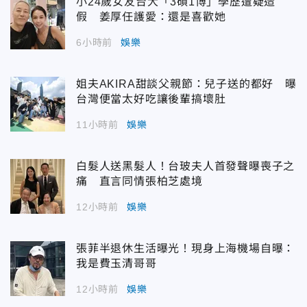
小24歲女友台大「3碩1博」學歷遭疑造
假 姜厚任護愛：還是喜歡她
6小時前
娛樂
姐夫AKIRA甜談父親節：兒子送的都好 曝
台灣便當太好吃讓後輩搞壞肚
11小時前
娛樂
白髮人送黑髮人！台玻夫人首發聲曝喪子之
痛 直言同情張柏芝處境
12小時前
娛樂
張菲半退休生活曝光！現身上海機場自曝：
我是費玉清哥哥
12小時前
娛樂