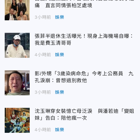
痛 直言同情張柏芝處境
3小時前
娛樂
張菲半退休生活曝光！現身上海機場自曝：
我是費玉清哥哥
4小時前
娛樂
影/外甥「3歲染病命危」今考上公務員 九
孔淚崩：曾想過別救他
3小時前
娛樂
沈玉琳穿女裝憶亡母泛淚 與潘若迪「變姐
妹」告白：陪他瘋一次
4小時前
娛樂