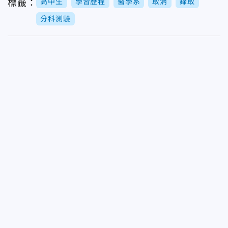
高中生
學習歷程
醫學系
取消
錄取
標籤：
分科測驗