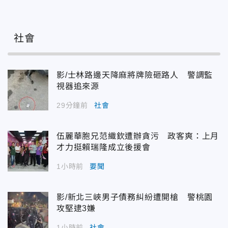
社會
影/士林路邊天降麻將牌險砸路人 警調監
視器追來源
29分鐘前
社會
伍麗華胞兄范織欽遭辦貪污 政客爽：上月
才力挺賴瑞隆成立後援會
1小時前
要聞
影/新北三峽男子債務糾紛遭開槍 警桃園
攻堅逮3嫌
1小時前
社會