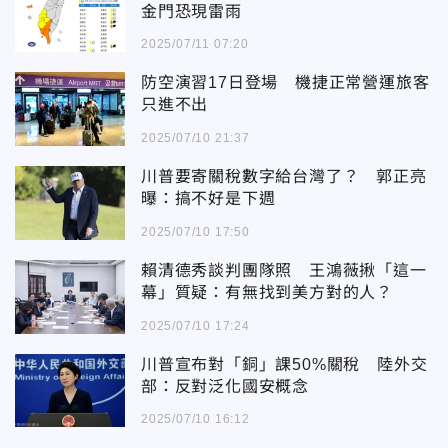
金門恐現雷雨
2025/07/11 07:20
防空演習17日登場 機捷正常營運旅客
只進不出
2025/07/10 21:37
川普要寄關稅數字給台灣了？ 郭正亮
曝：搞不好是下週
2025/07/10 17:50
賴清德秀談判團隊照 王鴻薇揪「這一
幕」質疑：有無找到美方對的人？
2025/07/10 17:24
川普宣布對「銅」課50%關稅 陸外交
部：反對泛化國安概念
2025/07/10 16:12