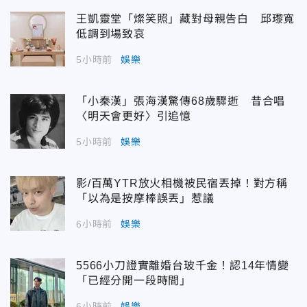
王凱靈堂「燦笑照」藏對母親告白 邱瓈寬
低調到場致哀
5小時前
娛樂
「小秦漢」張海漢驚傳68歲驟逝 昔合唱
〈明天會更好〉引追憶
5小時前
娛樂
影/百萬YTR放火相機被民宿丟掉！對方稱
「以為是按摩棒誤丟」惹議
6小時前
娛樂
5566小刀證實離婚台玻千金！認14年情變
「已經分開一段時間」
6小時前
娛樂