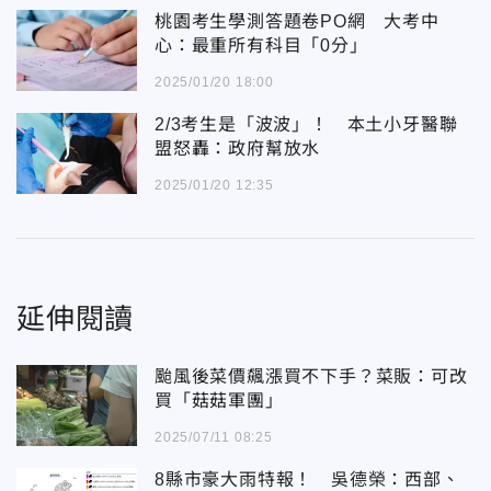
桃園考生學測答題卷PO網 大考中
心：最重所有科目「0分」
2025/01/20 18:00
2/3考生是「波波」！ 本土小牙醫聯
盟怒轟：政府幫放水
2025/01/20 12:35
延伸閱讀
颱風後菜價飆漲買不下手？菜販：可改
買「菇菇軍團」
2025/07/11 08:25
8縣市豪大雨特報！ 吳德榮：西部、