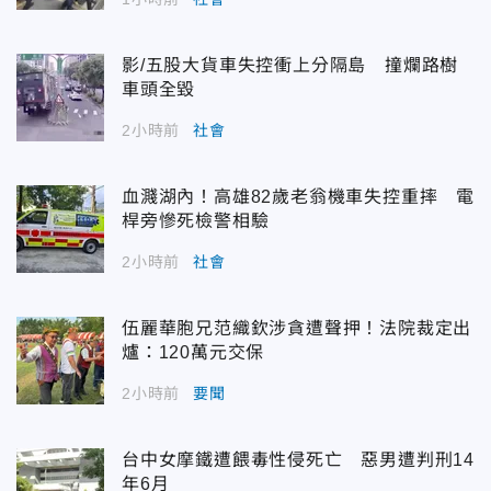
影/五股大貨車失控衝上分隔島 撞爛路樹
車頭全毀
2小時前
社會
血濺湖內！高雄82歲老翁機車失控重摔 電
桿旁慘死檢警相驗
2小時前
社會
伍麗華胞兄范織欽涉貪遭聲押！法院裁定出
爐：120萬元交保
2小時前
要聞
台中女摩鐵遭餵毒性侵死亡 惡男遭判刑14
年6月