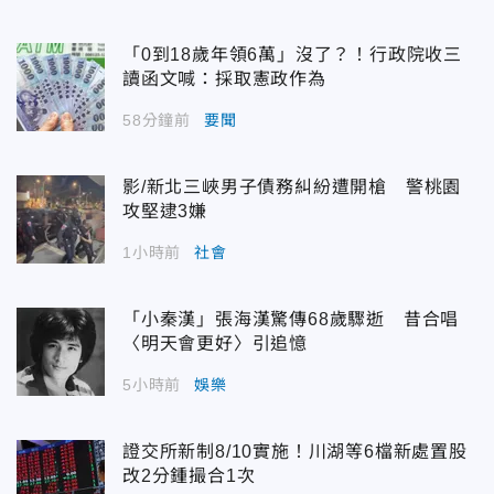
「0到18歲年領6萬」沒了？！行政院收三
讀函文喊：採取憲政作為
58分鐘前
要聞
影/新北三峽男子債務糾紛遭開槍 警桃園
攻堅逮3嫌
1小時前
社會
「小秦漢」張海漢驚傳68歲驟逝 昔合唱
〈明天會更好〉引追憶
5小時前
娛樂
證交所新制8/10實施！川湖等6檔新處置股
改2分鍾撮合1次