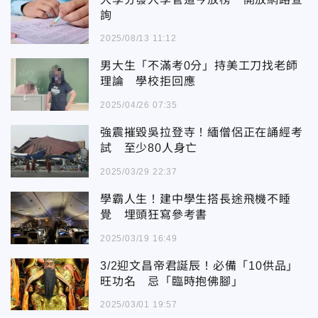
詢
2025/08/13 11:12
男大生「不滿考0分」持美工刀找老師
理論 學校拒回應
2025/04/26 07:35
強震摧毀吳拉登寺！緬僧侶正在誦經考
試 至少80人身亡
2025/03/29 22:37
學霸人生！建中學生搭長途飛機不睡
覺 埋頭狂寫參考書
2025/03/19 16:49
3/2迎文昌帝君誕辰！必備「10供品」
旺功名 忌「臨時抱佛腳」
2025/03/01 19:57