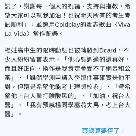
試了，謝謝每一個人的祝福、支持與指教，希
望大家可以幫我加油！也祝明天所有的考生考
試順利」，並選用
Coldplay的勵志歌曲〈Viva
La Vida〉當作配樂。
楊姓高中生的
限時動態也被
轉發到Dcard，不
少人紛紛留言表示，
「他心態調適的還真好，
而且好正向，換作是我肯定會受不了網暴和公
審
」、「雖然學測申請入學那件事確實是他不
對，但還是希望他能考上理想校系
」、
「蠻希
望他上台大醫打臉酸民的
」、「加油，祝台大
醫
」、
「我有預感楊同學塞翁失馬，考上台大
醫
」。
雨總算要停了！