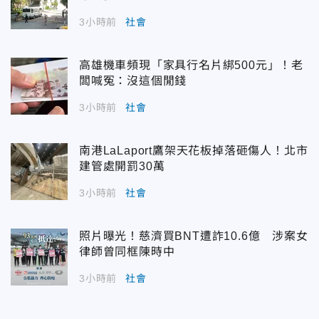
3小時前
社會
高雄機車頻現「家具行名片綁500元」！老
闆喊冤：沒這個閒錢
3小時前
社會
南港LaLaport鷹架天花板掉落砸傷人！北市
建管處開罰30萬
3小時前
社會
照片曝光！慈濟買BNT遭詐10.6億 涉案女
律師曾同框陳時中
3小時前
社會