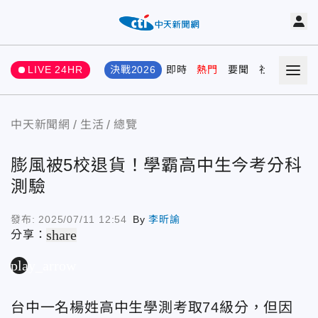
LIVE 24HR
決戰2026
即時
熱門
要聞
社會
娛樂
中天新聞網
生活
總覽
膨風被5校退貨！學霸高中生今考分科
測驗
發布:
2025/07/11 12:54
By
李昕諭
share
分享：
play_arrow
台中一名楊姓高中生學測考取74級分，但因