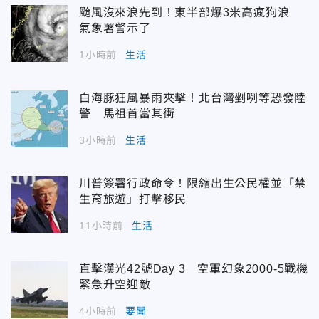
颱風沒來浪先到！東半部爆3米高瘋狗浪
氣象署警示了
1小時前
生活
白海豚狂風暴雨夾擊！北台灣剉咧等恐發陸
警 馬祖首當其衝
3小時前
生活
川普簽署行政命令！限縮出生公民權並「禁
生育旅遊」打擊移民
11小時前
生活
直擊漢光42號Day 3 空軍幻象2000-5戰機
緊急升空迎敵
4小時前
要聞