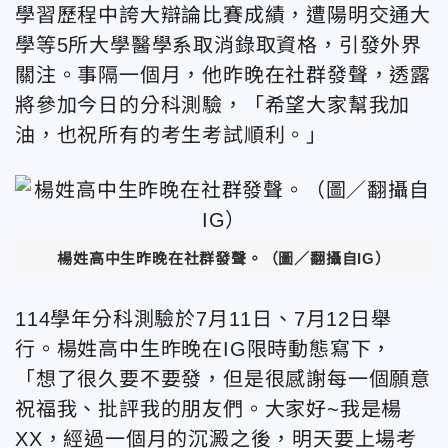
學習歷程中誇大辯論比賽成績，遭陽明交通大
學等5所大學醫學系取消錄取資格，
引發外界
關注。
事隔一個月，
他昨晚在社群發聲，透露
將
參加今日的分科測驗，
「希望大家幫我加
油，也祝所有的考生考試順利。」
楊姓高中生
昨晚在社群發聲
。（圖／翻攝自IG）
114學年分科測驗
於7月11日、7月12日舉
行。
楊姓高中生昨晚在IG
限時動態寫下，
「想了很久要不要發，但是很感謝每一個願意
祝福我、批評我的朋友們。大家好~我是楊
XX，經過一個月的沉澱之後，明天要上場考