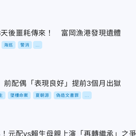
3天後噩耗傳來！ 富岡漁港發現遺體
海巡
警消
...
 前配偶「表現良好」提前3個月出獄
生
墜樓命案
夏朝源
偽造文書罪
...
集！元配vs賴生母親上演「再轉繼承」之