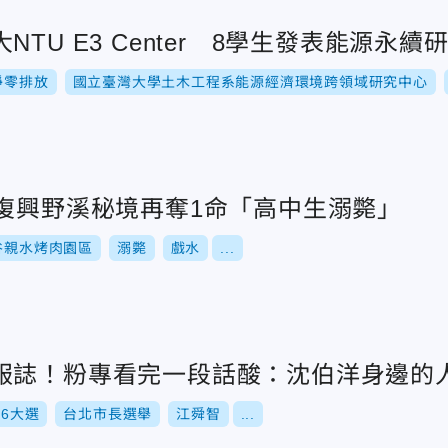
TU E3 Center 8學生發表能源永續
淨零排放
國立臺灣大學土木工程系能源經濟環境跨領域研究中心
園復興野溪秘境再奪1命「高中生溺斃」
谷親水烤肉園區
溺斃
戲水
...
服誌！粉專看完一段話酸：沈伯洋身邊的
26大選
台北市長選舉
江舜智
...