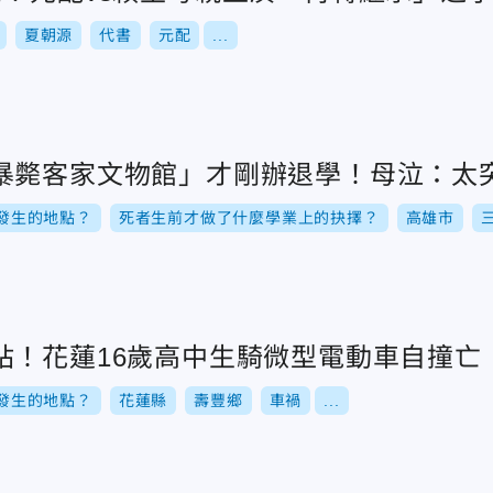
夏朝源
代書
元配
...
暴斃客家文物館」才剛辦退學！母泣：太
發生的地點？
死者生前才做了什麼學業上的抉擇？
高雄市
站！花蓮16歲高中生騎微型電動車自撞亡
發生的地點？
花蓮縣
壽豐鄉
車禍
...