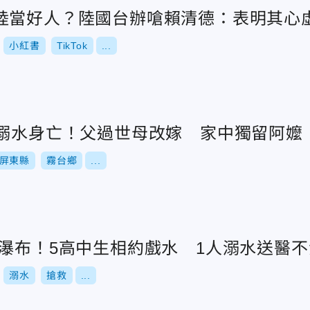
陸當好人？陸國台辦嗆賴清德：表明其心
小紅書
TikTok
...
東溺水身亡！父過世母改嫁 家中獨留阿嬤
屏東縣
霧台鄉
...
台瀑布！5高中生相約戲水 1人溺水送醫不
溺水
搶救
...