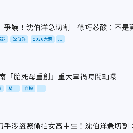
」爭議！沈伯洋急切割 徐巧芯酸：不是
巧芯
沈伯洋
2026大選
...
台南「胎死母重創」重大車禍時間軸曝
婦
騎士
自摔
...
刀手涉盜照偷拍女高中生！沈伯洋急切割