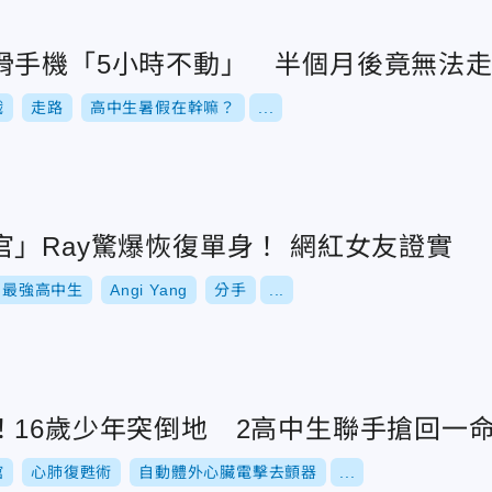
滑手機「5小時不動」 半個月後竟無法
戲
走路
高中生暑假在幹嘛？
...
」Ray驚爆恢復單身！ 網紅女友證實
最強高中生
Angi Yang
分手
...
！16歲少年突倒地 2高中生聯手搶回一
館
心肺復甦術
自動體外心臟電擊去顫器
...