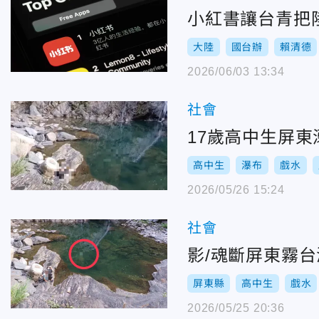
小紅書讓台青把
大陸
國台辦
賴清德
2026/06/03 13:34
社會
17歲高中生屏
高中生
瀑布
戲水
2026/05/26 15:24
社會
影/魂斷屏東霧
屏東縣
高中生
戲水
2026/05/25 20:36