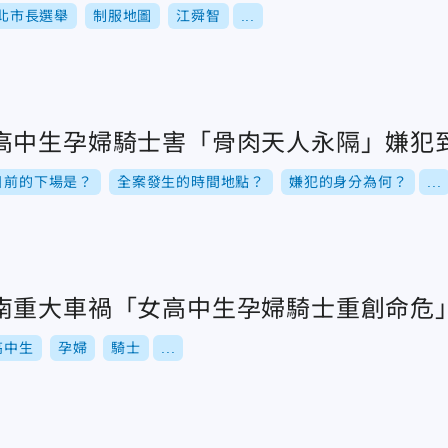
北市長選舉
制服地圖
江舜智
...
高中生孕婦騎士害「骨肉天人永隔」嫌犯
目前的下場是？
全案發生的時間地點？
嫌犯的身分為何？
...
南重大車禍「女高中生孕婦騎士重創命危
高中生
孕婦
騎士
...