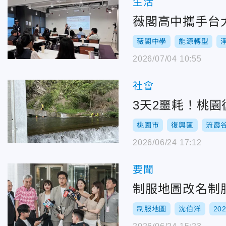
生活
薇閣高中攜手台大N
薇閣中學
能源轉型
2026/07/04 10:55
社會
3天2噩耗！桃
桃園市
復興區
流霞
2026/06/24 17:12
要聞
制服地圖改名制
制服地圖
沈伯洋
20