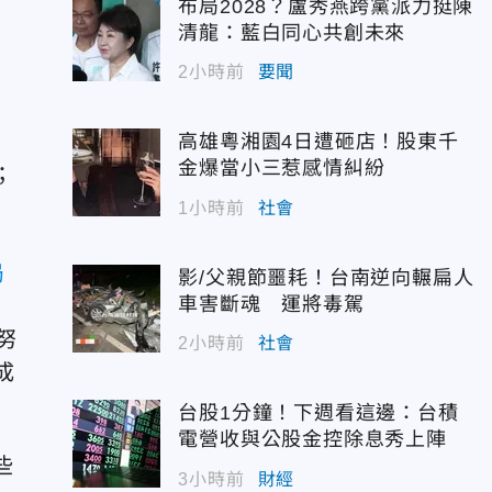
布局2028？盧秀燕跨黨派力挺陳
清龍：藍白同心共創未來
2小時前
要聞
高雄粵湘園4日遭砸店！股東千
金爆當小三惹感情糾紛
；
1小時前
社會
局
影/父親節噩耗！台南逆向輾扁人
車害斷魂 運將毒駕
努
2小時前
社會
成
台股1分鐘！下週看這邊：台積
電營收與公股金控除息秀上陣
些
3小時前
財經