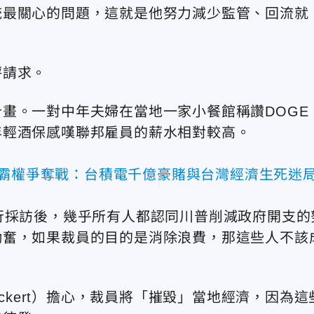
統最關心的問題，這就是他努力減少監管、回流就
評請求。
畫。一對中年夫婦在當地一家小餐館稱讚DOGE
年輕
酒保感嘆聯邦雇員的薪水相對較高。
片霸權爭奪戰：台積電千億豪賭與台灣經濟生死迷
行採訪後，幾乎所有人都認同川普削減政府開支的
勤奮，如果裁員的目的是消除浪費，那這些人不該
ckert
）擔心，
裁員將「摧毀」當地經濟，因為這