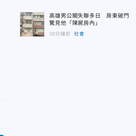
高雄男公關失聯多日 房東破門
驚見他「陳屍房內」
38分鐘前
社會