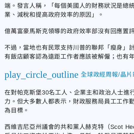
端
。發言人稱，「每個美國人的財務狀況是總
業、減稅和提高政府效率的原因」。
億萬富豪馬斯克領導的政府效率部沒有回應置
不過，當地也有民眾支持川普的聯邦「瘦身」計
有飯店顧客認為
遠距工作者應該被解僱；也有
play_circle_outline
全球政經周報/晶
在對帕克斯堡30名工人、企業主和政治人士進
力。但大多數人都表示，
財政服務局
員工工作
為目標。
西維吉尼亞州議會
的共和黨人赫克特
（
Scot He