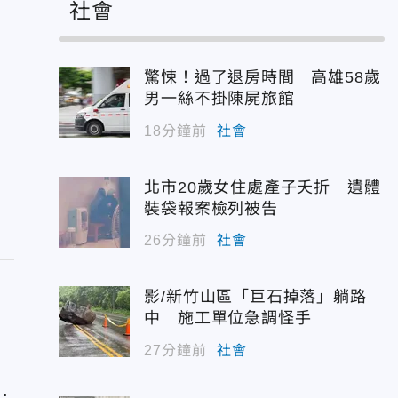
社會
驚悚！過了退房時間 高雄58歲
男一絲不掛陳屍旅館
18分鐘前
社會
北市20歲女住處產子夭折 遺體
裝袋報案檢列被告
26分鐘前
社會
影/新竹山區「巨石掉落」躺路
中 施工單位急調怪手
27分鐘前
社會
！