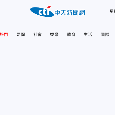
星
熱門
要聞
社會
娛樂
體育
生活
國際