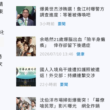
精
爆黃世杰涉賄選！詹江村曝警方
束
調查進度：等著被傳喚吧
3小時前
要聞
余皓然21歲爆腦出血「險半身癱
）
瘓」 倖存卻留下後遺症
2026/07/10 13:46
健康
特
次
國人入境烏干達遭扣護照被遣
返！外交部：持續連繫交涉
22小時前
要聞
沈伯洋市場掃街爆衝突！「幕僚
嗆民眾」影片曝光 網全炸鍋