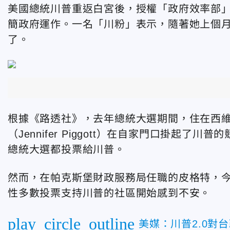
美國總統川普
重返白宮後，
授權「政府效率部」
簡政府運作。一名
「川粉」表示，隨著她上個
了。
根據《路透社》，去年總統大選期間，住在西維吉尼亞
（Jennifer Piggott）在自家門口掛起了
總統大選都投票給川普。
然而，在帕克斯堡財政服務局任職的皮格特
，
性多數投票支持川普的社區開始感到不安。
play_circle_outline
美媒：川普2.0對