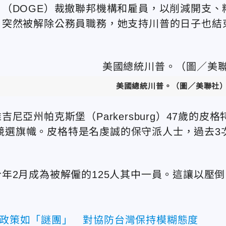
（DOGE）裁撤聯邦機構和雇員，以
削減開支、
月突
然被解除公務員職務，她支持川普的日子也結
美國總統川普。（圖／美聯社
州帕克斯堡（Parkersburg）47歲的
皮格
川普的競選旗幟。皮格特是名
虔誠的保守派人士，過去3
今年
2月成為
被解僱的125人其中一員。
這讓以壓倒
台政策如「謎團」 對協防台灣保持模糊態度