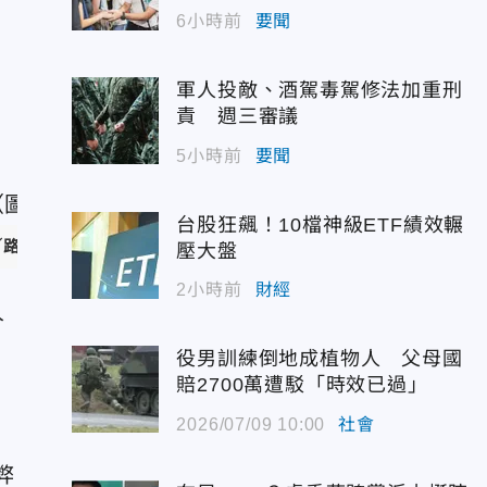
6小時前
要聞
軍人投敵、酒駕毒駕修法加重刑
責 週三審議
5小時前
要聞
台股狂飆！10檔神級ETF績效輾
／路透社）
壓大盤
2小時前
財經
人
役男訓練倒地成植物人 父母國
賠2700萬遭駁「時效已過」
2026/07/09 10:00
社會
弊