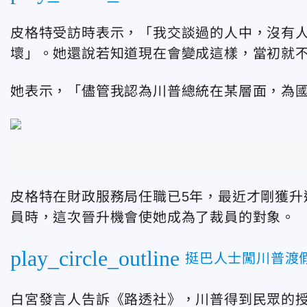
皮格特
受訪時表示，「我交談過的人中，沒有
壞」。她還
說若知道現在會變成這樣，
當初
就
她表示，「
儘管我認為川普總統在某層面，為
皮格特在
財政服務局任職已
5年，最近才剛獲升
員時，這次晉升機會使她成為了裁員的對象。
play_circle_outline
挺巴人士闖川普渡
白宮發言人告訴《路透社》，川普得到民眾的