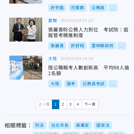
許宇甄
花敬群
公務員
...
要聞
2025/12/02 07:23
張麗善盼公務人力到位 考試院：追
蹤管考精進制度
張麗善
許舒翔
雲林縣政府
...
大陸
2025/12/01 14:18
陸公職報考人數創新高 平均98人搶
1名額
大陸
國考
公務員考試
...
上一頁
1
2
3
4
下一頁
相關標籤：
刑法
台北市長
蔣萬安
國安法