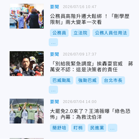
要聞
2026/07/16 10:47
公務員高階升遷大鬆綁 ！「刪學歷
限制」兩大變革一次看
公務員
立法院
公務人員任用法
...
要聞
2026/07/09 17:37
「別給我緊急調度」挨轟耍官威 蔣
萬安不認：這是決策者的責任
巴威颱風
強颱巴威
台北市長
...
要聞
2026/07/04 14:00
大罷免2.0來了？王鴻薇曝「綠色恐
怖」內幕：為救沈伯洋
簡舒培
盯梢
民進黨
...