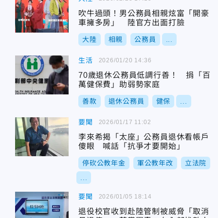
吹牛過頭！男公務員相親炫富「開豪
車擁多房」 陸官方出面打臉
大陸
相親
公務員
...
生活
2026/01/20 14:36
70歲退休公務員低調行善！ 捐「百
萬健保費」助弱勢家庭
善款
退休公務員
健保
...
要聞
2026/01/17 11:02
李來希揭「太座」公務員退休看帳戶
傻眼 喊話「抗爭才要開始」
停砍公教年金
軍公教年改
立法院
...
要聞
2026/01/05 18:14
退役校官收到赴陸管制被威脅「取消