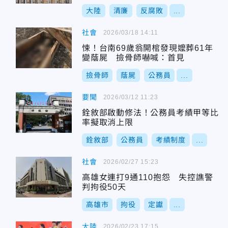
大陸
清廉
反腐敗
...
社會
2026/03/18 14:11
悚！台南69歲翁開棺發現嬤葬61年
變蔭屍 撿骨師嚇喊：首見
撿骨師
蔭屍
公務員
...
要聞
2026/03/12 11:23
銓敘部啟動修法！公務員考績甲等比
率擬取消上限
銓敘部
公務員
考績制度
...
社會
2026/02/27 15:23
高雄女連打9通110抱怨 失控譙警
判拘役50天
高雄市
拘役
定讞
...
大陸
2026/02/23 17:15