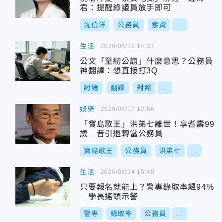
君：提醒綠議員放手即可
沈伯洋
公務員
索資
...
生活
2026/06/19 14:37
公文「至紉公誼」什麼意思？公務員
神翻譯：想直接打3Q
討論
翻譯
對照
...
娛樂
2026/06/17 12:56
「寶島歌王」洪弟七離世！享耆壽99
歲 昔引退轉當公務員
寶島歌王
公務員
洪弟七
...
生活
2026/06/14 15:40
只要報名就能上？警專錄取率飆94％
學長搖頭示警
警專
錄取率
公務員
...