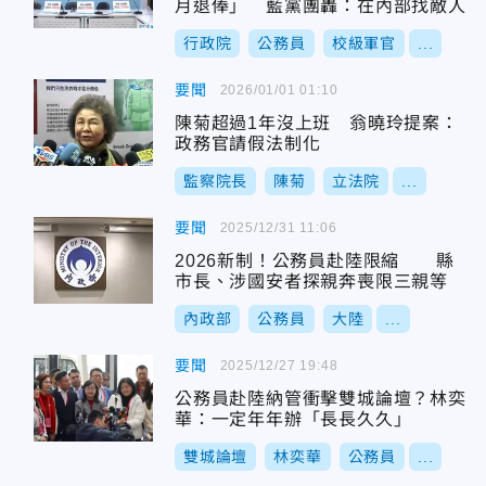
月退俸」 藍黨團轟：在內部找敵人
行政院
公務員
校級軍官
...
要聞
2026/01/01 01:10
陳菊超過1年沒上班 翁曉玲提案：
政務官請假法制化
監察院長
陳菊
立法院
...
要聞
2025/12/31 11:06
2026新制！公務員赴陸限縮 縣
市長、涉國安者探親奔喪限三親等
內政部
公務員
大陸
...
要聞
2025/12/27 19:48
公務員赴陸納管衝擊雙城論壇？林奕
華：一定年年辦「長長久久」
雙城論壇
林奕華
公務員
...