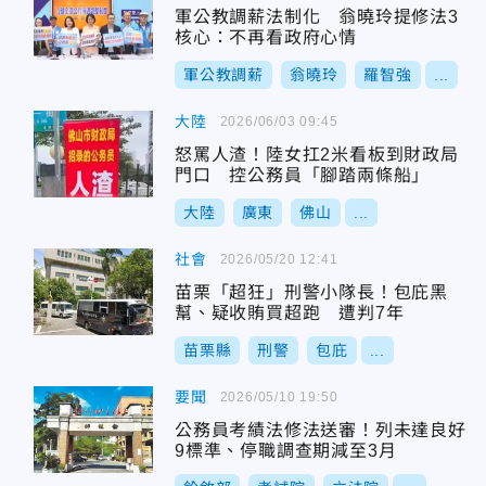
軍公教調薪法制化 翁曉玲提修法3
核心：不再看政府心情
軍公教調薪
翁曉玲
羅智強
...
大陸
2026/06/03 09:45
怒罵人渣！陸女扛2米看板到財政局
門口 控公務員「腳踏兩條船」
大陸
廣東
佛山
...
社會
2026/05/20 12:41
苗栗「超狂」刑警小隊長！包庇黑
幫、疑收賄買超跑 遭判7年
苗栗縣
刑警
包庇
...
要聞
2026/05/10 19:50
公務員考績法修法送審！列未達良好
9標準、停職調查期減至3月