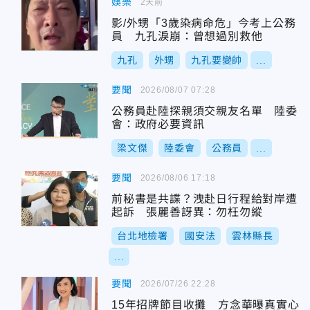
娛樂
2天前
影/外甥「3歲染病命危」今考上公務
員 九孔淚崩：曾想過別救他
九孔
外甥
九孔要變帥
...
要聞
2026/08/07 07:28
公務員赴陸探親須交親友名單 陸委
會：政府必要資訊
梁文傑
陸委會
公務員
...
要聞
2026/08/06 17:18
前秘書是共諜？洩赴日行程給對岸遭
起訴 張麗善訝異：勿枉勿縱
台北地檢署
國安法
雲林縣長
...
要聞
2026/07/26 22:28
15年招牌節目收攤 方念華曝真實心