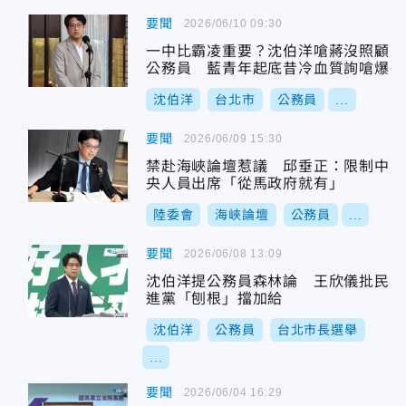
要聞
2026/06/10 09:30
一中比霸凌重要？沈伯洋嗆蔣沒照顧
公務員 藍青年起底昔冷血質詢嗆爆
沈伯洋
台北市
公務員
...
要聞
2026/06/09 15:30
禁赴海峽論壇惹議 邱垂正：限制中
央人員出席「從馬政府就有」
陸委會
海峽論壇
公務員
...
要聞
2026/06/08 13:09
沈伯洋提公務員森林論 王欣儀批民
進黨「刨根」擋加給
沈伯洋
公務員
台北市長選舉
...
要聞
2026/06/04 16:29