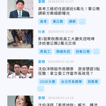
要聞
2026/07/02 15:47
高考三級初任起薪近6萬元！軍公教
調薪方案細節曝光
高考
軍公教
調薪
...
社會
2026/07/02 15:40
影/苗栗稅務局員工大廳失控咆哮
涉妨害公務2萬元交保
男員工
情緒失控
妨害公務
...
要聞
2026/06/23 18:30
沈伯洋頻拋市政願景 游淑慧提3點
狂酸：拿立委工作當市長政見？
2026大選
台北市長選舉
民進黨
...
要聞
2026/06/23 14:18
沈伯洋提「索資地獄」解方 鍾沛