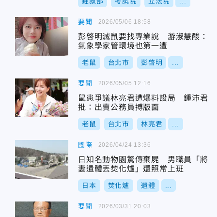
銓敘部
考試院
立法院
...
要聞
2026/05/06 18:58
彭啓明滅鼠要找專業說 游淑慧酸：
氣象學家管環境也第一遭
老鼠
台北市
彭啓明
...
要聞
2026/05/05 12:16
鼠患爭議林亮君遭爆料設局 鍾沛君
批：出賣公務員搏版面
老鼠
台北市
林亮君
...
國際
2026/04/24 13:36
日知名動物園驚傳棄屍 男職員「將
妻遺體丟焚化爐」還照常上班
日本
焚化爐
遺體
...
要聞
2026/03/31 20:03