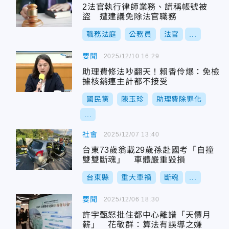
2法官執行律師業務、謊稱帳號被
盜 遭建議免除法官職務
職務法庭
公務員
法官
...
要聞
2025/12/10 16:29
助理費修法吵翻天！賴香伶爆：免檢
據核銷連主計都不接受
國民黨
陳玉珍
助理費除罪化
...
社會
2025/12/07 13:40
台東73歲翁載29歲孫赴國考「自撞
雙雙斷魂」 車體嚴重毀損
台東縣
重大車禍
斷魂
...
要聞
2025/12/06 18:30
許宇甄怒批住都中心離譜「天價月
薪」 花敬群：算法有誤導之嫌