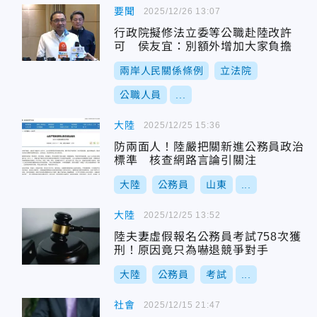
要聞
2025/12/26 13:07
行政院擬修法立委等公職赴陸改許
可 侯友宜：別額外增加大家負擔
兩岸人民關係條例
立法院
公職人員
...
大陸
2025/12/25 15:36
防兩面人！陸嚴把關新進公務員政治
標準 核查網路言論引關注
大陸
公務員
山東
...
大陸
2025/12/25 13:52
陸夫妻虛假報名公務員考試758次獲
刑！原因竟只為嚇退競爭對手
大陸
公務員
考試
...
社會
2025/12/15 21:47