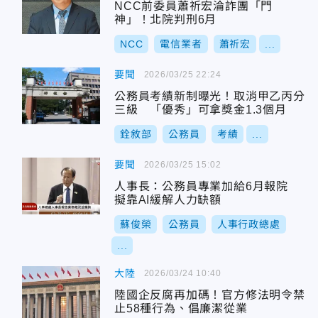
NCC前委員蕭祈宏淪詐團「門
神」！北院判刑6月
NCC
電信業者
蕭祈宏
...
要聞
2026/03/25 22:24
公務員考績新制曝光！取消甲乙丙分
三級 「優秀」可拿獎金1.3個月
銓敘部
公務員
考績
...
要聞
2026/03/25 15:02
人事長：公務員專業加給6月報院
擬靠AI緩解人力缺額
蘇俊榮
公務員
人事行政總處
...
大陸
2026/03/24 10:40
陸國企反腐再加碼！官方修法明令禁
止58種行為、倡廉潔從業