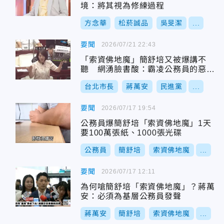
境：將其視為修練過程
方念華
松菸誠品
吳旻潔
...
要聞
2026/07/21 22:43
「索資佛地魔」簡舒培又被爆講不
聽 網湧臉書酸：霸凌公務員的惡
魔！
台北市長
蔣萬安
民進黨
...
要聞
2026/07/17 19:54
公務員爆簡舒培「索資佛地魔」1天
要100萬張紙、1000張光碟
公務員
簡舒培
索資佛地魔
...
要聞
2026/07/17 12:11
為何嗆簡舒培「索資佛地魔」？蔣萬
安：必須為基層公務員發聲
蔣萬安
簡舒培
索資佛地魔
...