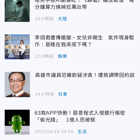
陸男手搓AI劇暴紅！《歸墟》播放破億 每
分鐘算力燒掉近萬台幣
19小時前
大陸
李翊君遭傳婚變、女兒非親生 氣炸現身駁
斥：是睡在我床底下嗎？
12小時前
娛樂
高雄市議員范織欽疑涉貪！遭檢調帶回約談
14小時前
社會
63款APP快刪！惡意程式入侵銀行帳密
「偷光錢」 1億人恐被駭
2023/04/19 09:55
生活