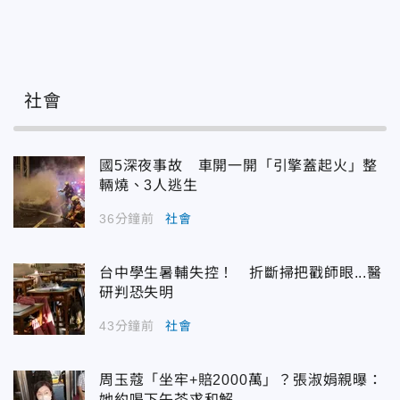
社會
國5深夜事故 車開一開「引擎蓋起火」整
輛燒、3人逃生
36分鐘前
社會
台中學生暑輔失控！ 折斷掃把戳師眼...醫
研判恐失明
43分鐘前
社會
周玉蔻「坐牢+賠2000萬」？張淑娟親曝：
她約喝下午茶求和解