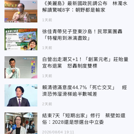
《美麗島》最新國政民調公布 林濁水
解讀驚喊8字：朝野都是輸家
1天前
徐佳青帶兒子登東沙島！民眾黨團轟
「特權用到淋漓盡致」
1天前
白營出走潮又+1！「創黨元老」莊貽量
宣布退黨 怒轟制度雙標
1天前
賴清德滿意度44.7%「死亡交叉」 經
濟恐怖溜滑梯逾半數喊差
2天前
結束7天「短期出家」修行 蔡壁如還
俗：2028還是想選台中立委
2026/08/04 19:11