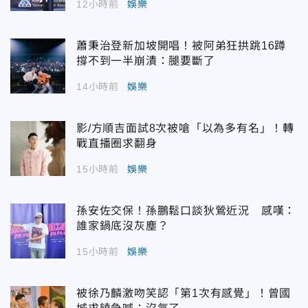
12小時前
娛樂
蕭秉治登新加坡開唱！被阿弟狂拱跳16蹲
撐不到一半崩潰：腿要斷了
14小時前
娛樂
影/方順吉面試8次被嗆「以為多有名」！轉
戰直播圈求翻身
15小時前
娛樂
孫安佐交保！孫鵬鬆口談狄鶯近況 感嘆：
誰家鍋底沒灰塵？
15小時前
娛樂
被徐乃麟激吻笑認「第1次有感覺」！曾國