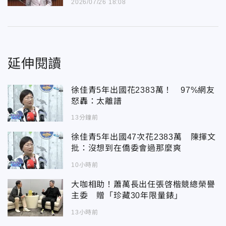
2026/07/26 18:08
延伸閱讀
徐佳青5年出國花2383萬！ 97%網友
怒轟：太離譜
13分鐘前
徐佳青5年出國47次花2383萬 陳揮文
批：沒想到在僑委會過那麼爽
10小時前
大咖相助！蕭萬長出任張啓楷競總榮譽
主委 贈「珍藏30年限量錶」
13小時前