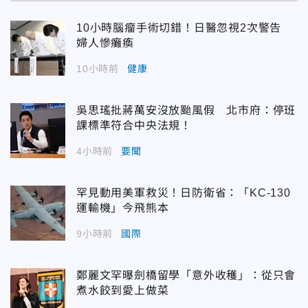
10小時腦瘤手術切錯！日醫忽視2次警告
婦人慘癱瘓
10小時前
健康
吳思瑤批蔣萬安沒放颱風假 北市府：停班
課標準符合中央法規！
4小時前
要聞
罕見動用美軍救災！日防衛省：「KC-130
運輸機」今飛熊本
9小時前
國際
鄭麗文罕曝劍橋留學「意外收穫」：從只會
煮水餃到愛上做菜