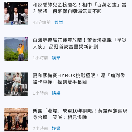
和家馨帥兒金榜題名！相中「百萬名畫」當
升學禮 何豪傑自嘲漏氣買不起
43分鐘前
娛樂
白海豚攪局花蓮竟放晴！蕭景鴻擺脫「旱災
大使」 品冠首訪富里揭新計劃
1小時前
娛樂
夏和熙備賽HYROX挑戰極限！曝「痛到像
被卡車撞」操到雙手長繭
1小時前
娛樂
樂團「淺堤」成軍10年開唱！黃鐙輝驚喜現
身合體 笑喊：相見恨晚
2小時前
娛樂