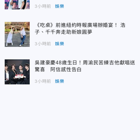
3小時前
娛樂
《吃桌》前進紐約時報廣場辦婚宴！ 浩
子、千千奔走助新娘圓夢
3小時前
娛樂
吳建豪慶48歲生日！周渝民苦練吉他獻唱送
驚喜 阿信感性告白
3小時前
娛樂