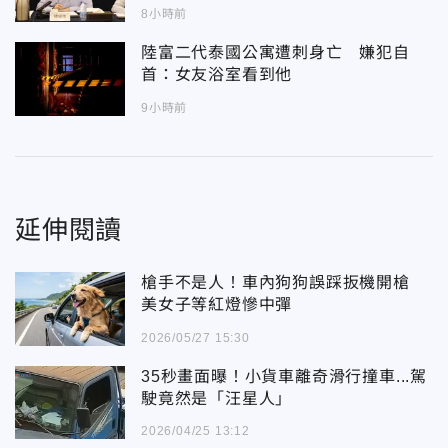
8小時前
陸富二代泰國公寓遭刺身亡 嫌犯自
首：女友浴室看到他
9小時前
延伸閱讀
槍手不是人！車內狗狗誤踩扳機開槍
美女子等紅燈慘中彈
2026/05/27 15:30
35秒畫面曝！小貨車離奇滑行撞車...駕
駛竟然是「汪星人」
2026/04/25 13:12