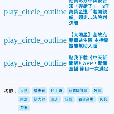
他買彩券中獎被告
知「弄錯了」 3千
play_circle_outline
萬獎金遭「老闆親
戚」領走…法院判
決曝
【太陽星】全效克
play_circle_outline
菲爾益生菌 主播實
證能幫助入睡
點我下載《中天新
play_circle_outline
聞網》APP，新聞
直播 節目一次滿足
大陸
廣東省
哈士奇
寵物咖啡廳
越獄
標籤：
興奮
訓犬師
主人
賠償
百貨商場
狗狗
驚嚇