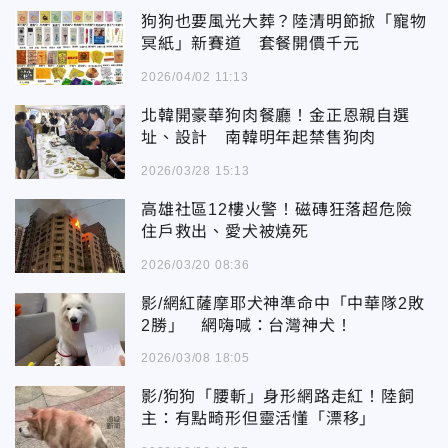
狗狗也要風光大葬？陸清明節掀「寵物
冥紙」新賽道 套餐開價千元
2026/04/02 11:13
北韓開豪華狗肉餐廳！金正恩親自選
址、設計 南韓明年起禁售狗肉
2026/03/28 15:13
高雄社區12樓火警！磁磚狂落超危險
住戶救出、愛犬被燒死
2026/03/20 08:36
影/網紅薩摩耶犬神準命中「中華隊2敗
2勝」 網嗨喊：台灣神犬！
2026/03/08 18:05
影/狗狗「腰斬」身形網路走紅！陸飼
主：有點畸形但靈活懂「漂移」