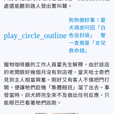
處還能聽到路人發出驚叫聲。
狗狗做好事！愛
犬頑皮叼回「白
play_circle_outline
色信封袋」 警
一查竟是「女兒
救命錢」
寵物咖啡廳的工作人員霍先生解釋，由於該店
的老闆娘好幾個月沒有到店裡，當天哈士奇們
見到主人相當興奮。剛好又有客人不慎把門打
開，便讓牠們趁機「集體翹班」溜了出去。事
發當時，訓犬師完全來不及做出任何反應，只
能眼巴巴看著牠們逃跑。