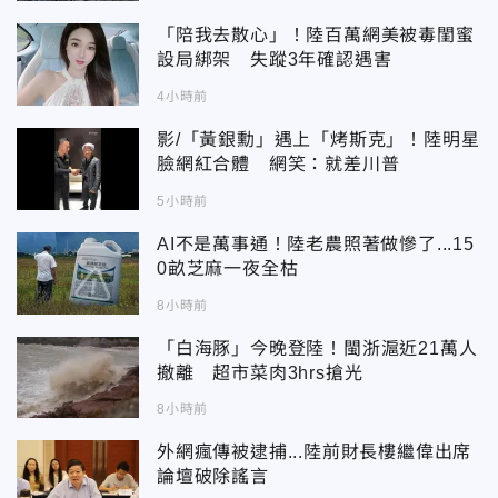
「陪我去散心」！陸百萬網美被毒閨蜜
設局綁架 失蹤3年確認遇害
4小時前
影/「黃銀勳」遇上「烤斯克」！陸明星
臉網紅合體 網笑：就差川普
5小時前
AI不是萬事通！陸老農照著做慘了...15
0畝芝麻一夜全枯
8小時前
「白海豚」今晚登陸！閩浙滬近21萬人
撤離 超市菜肉3hrs搶光
8小時前
外網瘋傳被逮捕...陸前財長樓繼偉出席
論壇破除謠言