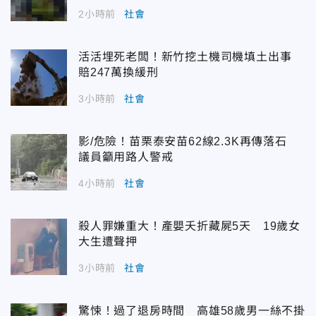
2小時前
社會
活活埋死老闆！新竹挖土機司機填土出事
賠247萬換緩刑
3小時前
社會
影/危險！苗栗泰安苗62線2.3K再傳落石
議員籲用路人警戒
4小時前
社會
殺人罪嫌重大！產嬰夭折藏屍5天 19歲女
大生遭聲押
3小時前
社會
驚悚！過了退房時間 高雄58歲男一絲不掛