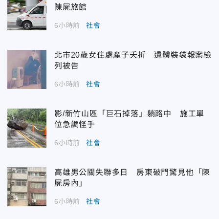
陳屍旅館
6小時前
社會
北市20歲女住處產子夭折 遺體裝袋報案檢
列被告
6小時前
社會
影/新竹山區「巨石掉落」躺路中 施工單
位急調怪手
6小時前
社會
高雄男公關失聯多日 房東破門驚見他「陳
屍房內」
6小時前
社會