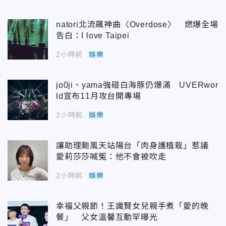
natori北流飆神曲〈Overdose〉 燃爆全場
告白：I love Taipei
2小時前
娛樂
jo0ji、yama強碰白海豚仍爆滿 UVERwor
ld宣布11月攻台開專場
2小時前
娛樂
讓助理颱風天站陽台「肉身護植栽」惹議
愛莉莎莎喊冤：他不會被吹走
2小時前
娛樂
幸福父親節！王識賢女兒親手煮「愛的晚
餐」 父女溫馨互動罕曝光