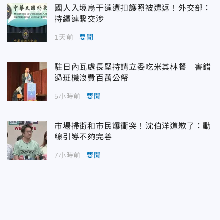
國人入境烏干達遭扣護照被遣返！外交部：
持續連繫交涉
1天前
要聞
駐日內瓦處長堅持請立委吃米其林餐 害錯
過班機浪費百萬公帑
5小時前
要聞
市場掃街和市民爆衝突！沈伯洋道歉了：動
線引導不夠完善
7小時前
要聞