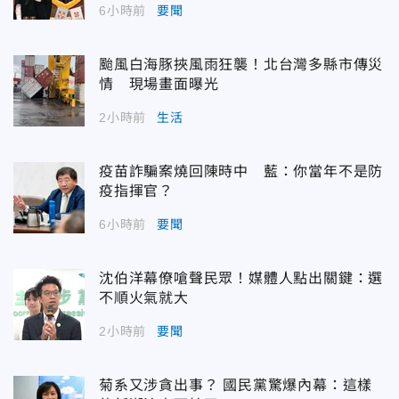
6小時前
要聞
颱風白海豚挾風雨狂襲！北台灣多縣市傳災
情 現場畫面曝光
2小時前
生活
疫苗詐騙案燒回陳時中 藍：你當年不是防
疫指揮官？
6小時前
要聞
沈伯洋幕僚嗆聲民眾！媒體人點出關鍵：選
不順火氣就大
2小時前
要聞
菊系又涉貪出事？ 國民黨驚爆內幕：這樣