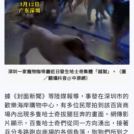
深圳一家寵物咖啡廳近日發生哈士奇集體「越獄」。（圖
／翻攝抖音@中原網）
據《封面新聞》等陸媒報導，事發在深圳市的
歡樂海岸購物中心，有多位民眾拍到該百貨商
場內出現多隻哈士奇拔腿狂奔的畫面。網傳影
片顯示，百隻哈士奇們從同一方向湧出，接著
兵分多路跑向商場的各個角落，狗狗們所到之