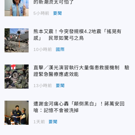
的新潮流太可怕了
5小時前
要聞
熊本又震！今突發規模4.2地震「搖晃有
感」 民眾如驚弓之鳥
10小時前
國際
直擊／漢光演習執行大量傷患救援機制 驗
證緊急醫療應處效能
13小時前
要聞
遭謝金河痛心轟「顛倒黑白」！蔣萬安回
嗆：記憶不會被洗掉
1天前
要聞