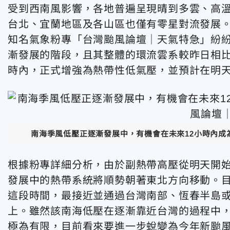
受到西南風影響，各地普遍呈現晴到多雲、高溫
台北、宜蘭地區及各山區也僅有零星對流發展
知名氣象粉專「台灣颱風論壇｜天氣特急」紛
漸發展的階段，且其整體的環流雲系較昨日相比
時內，正式增強為熱帶性低氣壓，並預計在明天
南海季風低壓正逐漸發展中，有機會在未來12小時內
根據粉專詳細分析，由於副熱帶高壓從明天開
發展中的熱帶系統將順勢朝著東北方向移動。
這段時間，最接近並通過台灣南部、恆春半島
上。雖然該南海低壓在逐漸靠近台灣的過程中
極為有限，目前看來要進一步蛻變為今年新颱