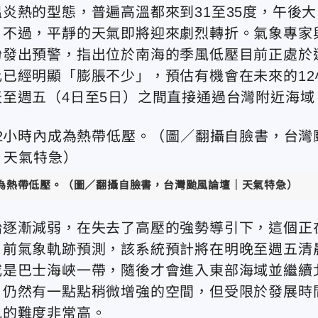
炎熱的型態，普遍高溫都來到31至35度，午後大
。不過，平靜的天氣即將迎來劇烈轉折。氣象專家
紛發出預警，指出位於南海的季風低壓目前正處於
已經明顯「膨脹不少」，預估有機會在未來的12
至週五（4日至5日）之間直接通過台灣附近海域
成為熱帶低壓。（圖／翻攝自臉書，台灣颱風論壇｜天氣特急）
始逐漸減弱，在失去了高壓的強勢導引下，這個正
目前氣象軌跡預測，該系統預計將在明晚至週五清
或是巴士海峽一帶，隨後才會進入東部海域並繼續
，仍然有一點點稍微增強的空間，但受限於發展時
風的難度非常高。