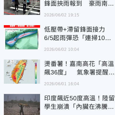
鋒面挾雨報到 豪雨南往
北轟炸
2026/06/02 19:15
低壓帶+滯留鋒面接力
6/5起雨彈恐「連掃10
天」
2026/06/02 10:04
燙番薯！嘉南高花「高溫
飆36度」 氣象署提醒小
心熱傷害
2026/06/01 16:04
印度飆近50度高溫！陸留
學生崩潰「內臟在沸騰」