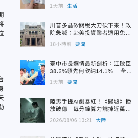
1天前
生活
期
將
川普多晶矽關稅大刀砍下來！政
拉
院急喊：赴美投資業者適用免稅
配額
18小時前
要聞
臺中市長選情最新剖析：江啟臣
38.2%領先何欣純14.1% 全世
代支持度全面居首
台
1天前
要聞
身
天
陸男手搓AI劇暴紅！《歸墟》播
勤
放破億 每分鐘算力燒掉近萬台
幣
2026/08/06 13:21
大陸