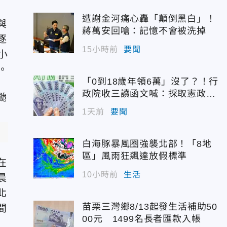
遭謝金河痛心轟「顛倒黑白」！
與
蔣萬安回嗆：記憶不會被洗掉
逐
15小時前
要聞
小
。
「0到18歲年領6萬」沒了？！行
政院收三讀函文喊：採取憲政作
為
1天前
要聞
白海豚暴風圈強襲北部！「8地
區」風雨狂飆達放假標準
在
10小時前
生活
晨
北
苗栗三灣鄉8/13起發生活補助50
間
00元 1499名長者匯款入帳