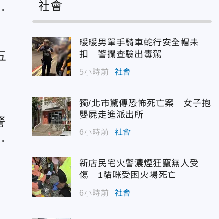
社會
雨
暖暖男單手騎車蛇行安全帽未
五
扣 警攔查驗出毒駕
5小時前
社會
獨/北市驚傳恐怖死亡案 女子抱
嬰屍走進派出所
警
6小時前
社會
更
新店民宅火警濃煙狂竄無人受
傷 1貓咪受困火場死亡
風
6小時前
社會