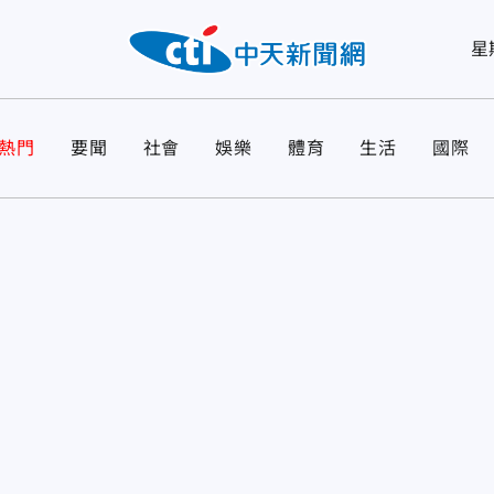
星
熱門
要聞
社會
娛樂
體育
生活
國際