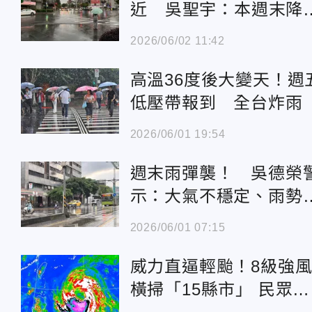
近 吳聖宇：本週末降
增多
2026/06/02 11:42
高溫36度後大變天！週
低壓帶報到 全台炸雨
2026/06/01 19:54
週末雨彈襲！ 吳德榮
示：大氣不穩定、雨勢
強
2026/06/01 07:15
威力直逼輕颱！8級強
橫掃「15縣市」 民眾外