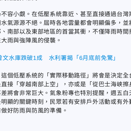
仍不容小覷。在低壓系統靠近、甚至直接通過台灣
圍水氣源源不絕。屆時各地雲量都會明顯偏多，並
部、南部以及東部地區的首當其衝，不僅降雨時間
性大雨與強陣風的侵襲。
曾文水庫跌破1成 水利署揭「6月底前免驚」
，這個低壓系統的「實際移動路徑」將會是決定全
是直接「穿越南部上空」，亦或是「從巴士海峽擦
落差將會非常巨大。氣象粉專也特別提醒，週五白
最明顯的關鍵時刻，民眾若有安排戶外活動或有外
前做好防雨與防風的準備。