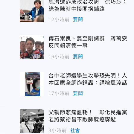
慈濟遭詐成政治攻防 徐巧芯：
綠為陳時中接閣揆鋪路
12小時前
要聞
傳石崇良、姜至剛請辭 蔣萬安
反問賴清德一事
16小時前
要聞
台中老師遭學生攻擊恐失明！人
本回應全網炸鍋轟：講啥風涼話
17小時前
要聞
父親節悲痛噩耗！ 彰化民進黨
老將蔡裕昌不敵肺腺癌驟逝
8小時前
社會