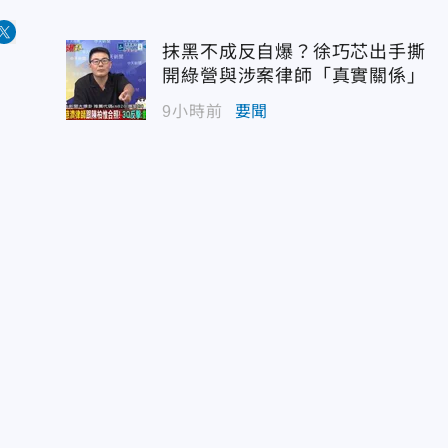
抹黑不成反自爆？徐巧芯出手撕
開綠營與涉案律師「真實關係」
9小時前
要聞