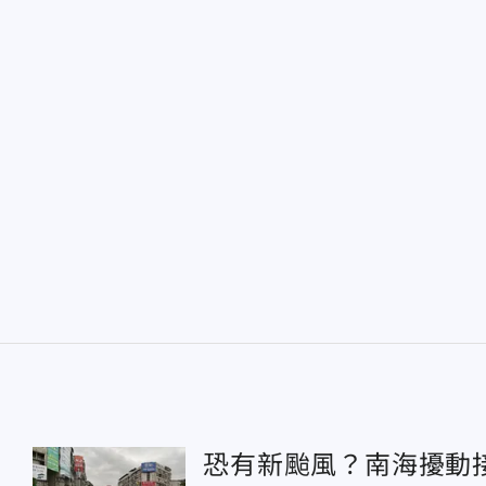
恐有新颱風？南海擾動