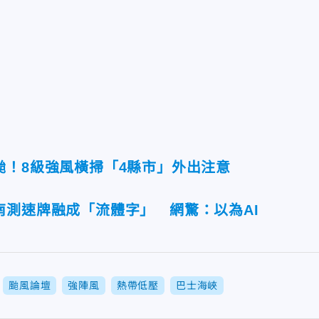
颱！8級強風橫掃「4縣市」外出注意
南測速牌融成「流體字」 網驚：以為AI
颱風論壇
強陣風
熱帶低壓
巴士海峽