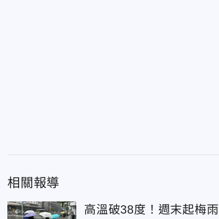
相關報導
高溫破38度！週末起梅雨