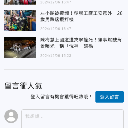
2024/12/06 16:47
左小腿被攪爛！塑膠工廠工安意外 28
歲男跌落攪拌機
2024/12/06 16:47
陳梅慧上國道遭夾擊撞死！肇事駕駛背
景曝光 稱「恍神」釀禍
2024/12/06 15:23
留言衝人氣
登入留言有機會獲得旺幣哦！
登入留言