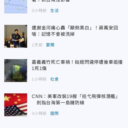
3小時前
生活
遭謝金河痛心轟「顛倒黑白」！蔣萬安回
嗆：記憶不會被洗掉
1天前
要聞
嘉義義竹死亡車禍！姑姪閃違停遭後車追撞
1死1傷
1小時前
社會
CNN：美軍改裝19艘「巡弋飛彈核潛艦」
劍指台海第一島鏈防線
3小時前
國際