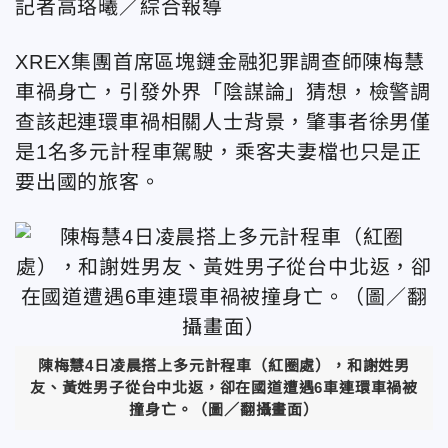
記者高珞曦／綜合報導
XREX集團首席區塊鏈金融犯罪調查師陳梅慧
車禍身亡，引發外界「陰謀論」猜想，檢警調
查該起連環車禍相關人士背景，肇事者徐男僅
是1名多元計程車駕駛，乘客夫妻檔也只是正
要出國的旅客。
陳梅慧4日凌晨搭上多元計程車（紅圈處），和謝姓男
友、黃姓男子從台中北返，卻在國道遭遇6車連環車禍被
撞身亡。（圖／翻攝畫面）