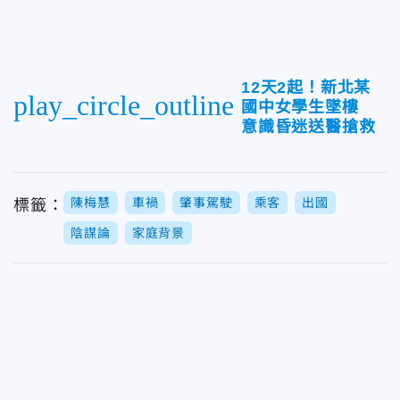
12天2起！新北某
play_circle_outline
國中女學生墜樓
意識昏迷送醫搶救
陳梅慧
車禍
肇事駕駛
乘客
出國
標籤：
陰謀論
家庭背景