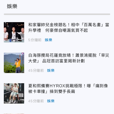
娛樂
和家馨帥兒金榜題名！相中「百萬名畫」當
升學禮 何豪傑自嘲漏氣買不起
5分鐘前
娛樂
白海豚攪局花蓮竟放晴！蕭景鴻擺脫「旱災
大使」 品冠首訪富里揭新計劃
45分鐘前
娛樂
夏和熙備賽HYROX挑戰極限！曝「痛到像
被卡車撞」操到雙手長繭
45分鐘前
娛樂