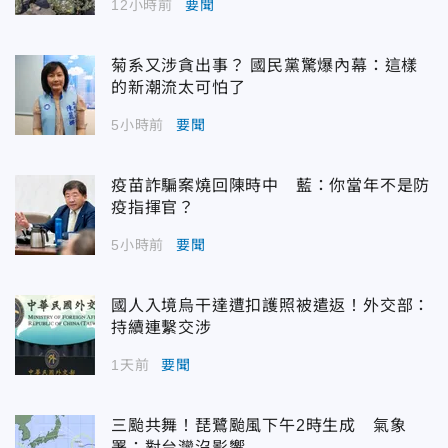
12小時前
要聞
菊系又涉貪出事？ 國民黨驚爆內幕：這樣
的新潮流太可怕了
5小時前
要聞
疫苗詐騙案燒回陳時中 藍：你當年不是防
疫指揮官？
5小時前
要聞
國人入境烏干達遭扣護照被遣返！外交部：
持續連繫交涉
1天前
要聞
三颱共舞！琵鷺颱風下午2時生成 氣象
署：對台灣沒影響