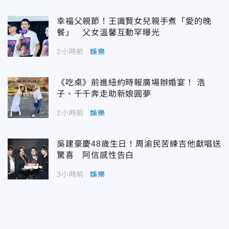
幸福父親節！王識賢女兒親手煮「愛的晚
餐」 父女溫馨互動罕曝光
2小時前
娛樂
《吃桌》前進紐約時報廣場辦婚宴！ 浩
子、千千奔走助新娘圓夢
2小時前
娛樂
吳建豪慶48歲生日！周渝民苦練吉他獻唱送
驚喜 阿信感性告白
3小時前
娛樂