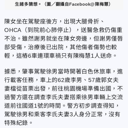
生諸多猜想。（圖／翻攝自Facebook@陳梅慧）
陳女坐在駕駛座後方，出現大腿骨折、
OHCA（到院前心肺停止），送醫急救仍傷重
不治。雖然謝男就坐在陳女旁邊，但謝男僅唇
部受傷，治療後已出院，其他傷者傷勢也較
輕，這樁6車連環車禍只有陳梅慧1人送命。
據悉，肇事駕駛徐男當時開著白色休旅車，進
行載客任務，車上的62歲李男、57歲郭女夫
妻檔從苗栗出發，前往桃園機場準備出國，不
過警方還在調查李氏夫妻搭乘徐男車輛上交流
道前往國道1號的時間。警方初步調查得知，
駕駛徐男和乘客李氏夫妻3人身分正常，沒有
特殊紀錄。