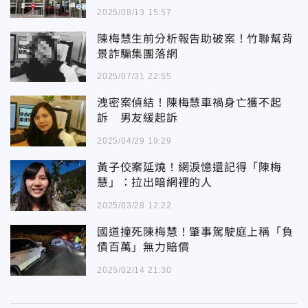
2025/08/13 15:57
陳梅慧生前分析報告助破案！竹聯幫背
景詐騙集團落網
2025/07/31 22:55
洩密案偵結！陳梅慧車禍身亡獲不起
訴 男友緩起訴
2025/04/29 19:29
黃子佼案延燒！網淚憶還記得「陳梅
慧」：拉出暗網裡的人
2025/03/28 12:22
國道撞死陳梅慧！肇事駕駛庭上稱「負
債百萬」無力賠償
2025/02/14 21:30