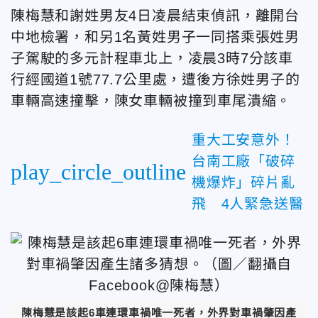
陳梅慧和謝姓男友4日凌晨結束偵訊，離開台
中地檢署，和另1名黃姓男子一同搭乘張姓男
子駕駛的多元計程車北上，凌晨3時7分該車
行經國道1號77.7公里處，遭後方徐姓男子的
車輛高速撞擊，陳女車輛被撞到車尾潰縮。
重大工安意外！
台南工廠「破碎
play_circle_outline
機爆炸」碎片亂
飛 4人緊急送醫
陳梅慧是該起6車連環車禍唯一死者，外界對車禍肇因產