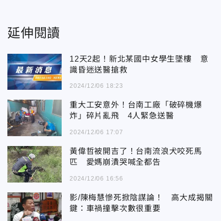
延伸閱讀
12天2起！新北某國中女學生墜樓 意
識昏迷送醫搶救
2024/12/06 18:23
重大工安意外！台南工廠「破碎機爆
炸」碎片亂飛 4人緊急送醫
2024/12/06 17:07
黃偉哲被開吉了！台南流浪犬咬死馬
匹 愛媽崩潰哭喊全都告
2024/12/06 16:56
影/陳梅慧慘死掀陰謀論！ 高大成揭關
鍵：車禍撞擊次數很重要