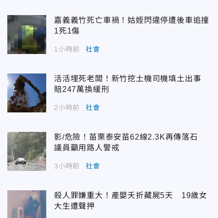
嘉義義竹死亡車禍！姑姪閃違停遭後車追撞
1死1傷
1小時前
社會
活活埋死老闆！新竹挖土機司機填土出事
賠247萬換緩刑
2小時前
社會
影/危險！苗栗泰安苗62線2.3K再傳落石
議員籲用路人警戒
3小時前
社會
殺人罪嫌重大！產嬰夭折藏屍5天 19歲女
大生遭聲押