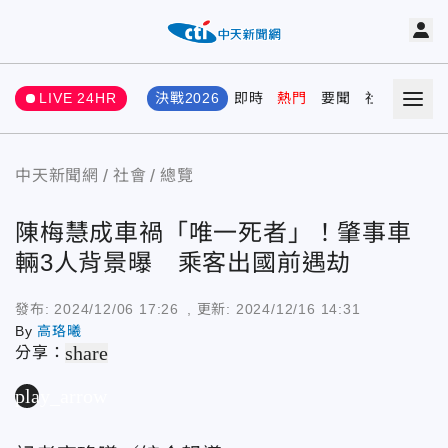
LIVE 24HR
決戰2026
即時
熱門
要聞
社會
娛樂
中天新聞網
社會
總覽
陳梅慧成車禍「唯一死者」！肇事車
輛3人背景曝 乘客出國前遇劫
發布:
2024/12/06 17:26
, 更新:
2024/12/16 14:31
By
高珞曦
share
分享：
play_arrow