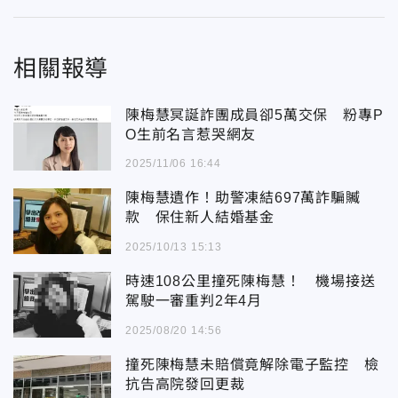
相關報導
陳梅慧冥誕詐團成員卻5萬交保 粉專P
O生前名言惹哭網友
2025/11/06 16:44
陳梅慧遺作！助警凍結697萬詐騙贓
款 保住新人結婚基金
2025/10/13 15:13
時速108公里撞死陳梅慧！ 機場接送
駕駛一審重判2年4月
2025/08/20 14:56
撞死陳梅慧未賠償竟解除電子監控 檢
抗告高院發回更裁