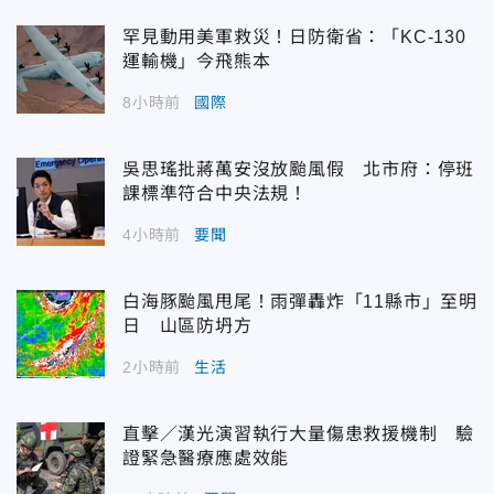
罕見動用美軍救災！日防衛省：「KC-130
運輸機」今飛熊本
8小時前
國際
吳思瑤批蔣萬安沒放颱風假 北市府：停班
課標準符合中央法規！
4小時前
要聞
白海豚颱風甩尾！雨彈轟炸「11縣市」至明
日 山區防坍方
2小時前
生活
直擊／漢光演習執行大量傷患救援機制 驗
證緊急醫療應處效能