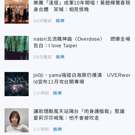
樂團「淺堤」成軍10年開唱！黃鐙輝驚喜現
身合體 笑喊：相見恨晚
56分鐘前
娛樂
natori北流飆神曲〈Overdose〉 燃爆全場
告白：I love Taipei
59分鐘前
娛樂
jo0ji、yama強碰白海豚仍爆滿 UVERwor
ld宣布11月攻台開專場
1小時前
娛樂
讓助理颱風天站陽台「肉身護植栽」惹議
愛莉莎莎喊冤：他不會被吹走
1小時前
娛樂