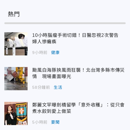
熱門
10小時腦瘤手術切錯！日醫忽視2次警告
婦人慘癱瘓
9小時前
健康
颱風白海豚挾風雨狂襲！北台灣多縣市傳災
情 現場畫面曝光
58分鐘前
生活
鄭麗文罕曝劍橋留學「意外收穫」：從只會
煮水餃到愛上做菜
5小時前
要聞