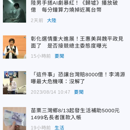
陸男手搓AI劇暴紅！《歸墟》播放破
億 每分鐘算力燒掉近萬台幣
2天前
大陸
彰化選情重大進展！王惠美與魏平政見
面了 是否接競總主委態度曝光
15小時前
要聞
「這件事」恐讓台灣賠8000億！李鴻源
曝最大危機嘆：沒解了
2023/08/14 10:47
要聞
苗栗三灣鄉8/13起發生活補助5000元
1499名長者匯款入帳
19小時前
生活