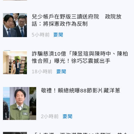
兒少帳戶在野版三讀送府院 政院放
話：將採憲政作為反制
5小時前
要聞
詐騙慈濟10億「陳昱瑄與陳時中、陳柏
惟合照」曝光！徐巧芯震撼出手
18小時前
要聞
敬禮！賴總統曝88節影片藏洋蔥
2小時前
要聞