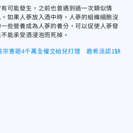
實有可能發生，之前也曾遇到過一次類似情
見。如果人蔘放入酒中時，人蔘的組織細胞沒
的一些營養成為人蔘的養分，可以促使人蔘發
能不能承受酒浸泡而死掉。
吳宗憲砸4千萬全權交給兒打理 鹿希派認1缺