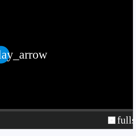
lay_arrow
full