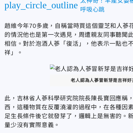
太神奇！早產女嬰
play_circle_outline
呼吸心跳
趙維今年70多歲，自稱當時買這個靈芝和人蔘花
的情況他也是第一次遇見，周遭親友同事聽聞
相信。對於泡酒人蔘「復活」，他表示一點也
祥」。
老人認為人蔘冒新芽是吉祥好
此，吉林省人蔘科學研究院院長陳長寶回應稱
西，這種物質在反覆澆灌的過程中，在各種因
足生長條件後它就發芽了，邏輯上是無害的。
量少沒有實際意義。