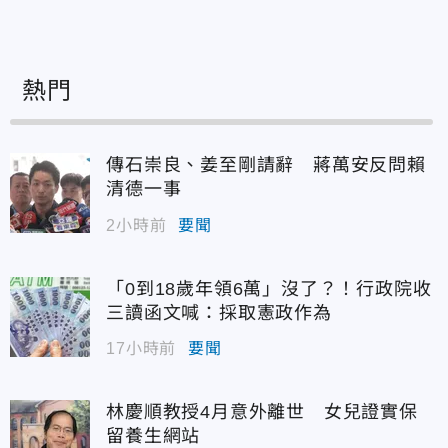
熱門
傳石崇良、姜至剛請辭 蔣萬安反問賴
清德一事
2小時前
要聞
「0到18歲年領6萬」沒了？！行政院收
三讀函文喊：採取憲政作為
17小時前
要聞
林慶順教授4月意外離世 女兒證實保
留養生網站