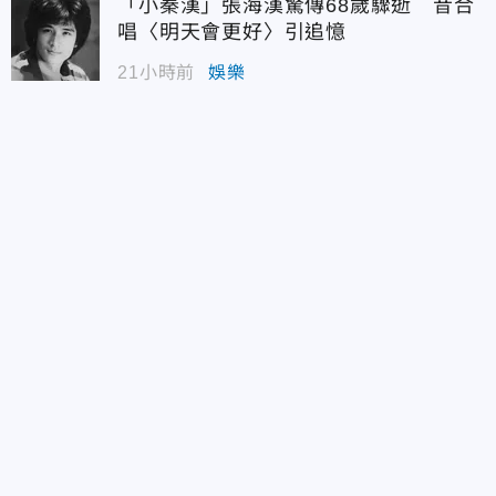
「小秦漢」張海漢驚傳68歲驟逝 昔合
唱〈明天會更好〉引追憶
21小時前
娛樂