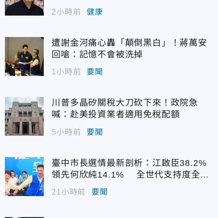
2小時前
健康
遭謝金河痛心轟「顛倒黑白」！蔣萬安
回嗆：記憶不會被洗掉
1小時前
要聞
川普多晶矽關稅大刀砍下來！政院急
喊：赴美投資業者適用免稅配額
5小時前
要聞
臺中市長選情最新剖析：江啟臣38.2%
領先何欣純14.1% 全世代支持度全面
居首
21小時前
要聞