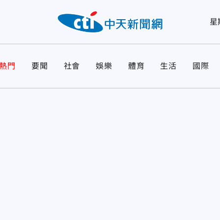
星
熱門
要聞
社會
娛樂
體育
生活
國際