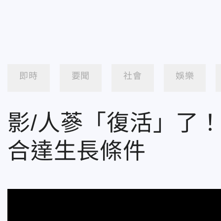
即時
要聞
社會
娛樂
影/人蔘「復活」了
合達生長條件