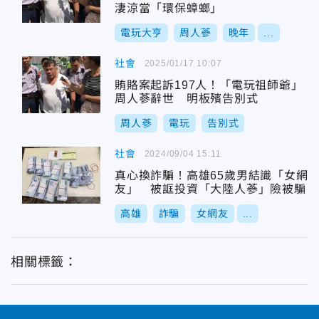
淒涼當「環保蟑螂」
電玩大亨
周人蔘
晚年
...
社會
2025/01/17 10:07
賄賂案起訴197人！「電玩祖師爺」
周人蔘辭世 明板殯告別式
周人蔘
電玩
告別式
社會
2024/09/04 15:11
真心換詐騙！高雄65歲男結識「女網
友」 被誆投資「大陸人蔘」險被騙
高雄
詐騙
女網友
...
相關標籤：