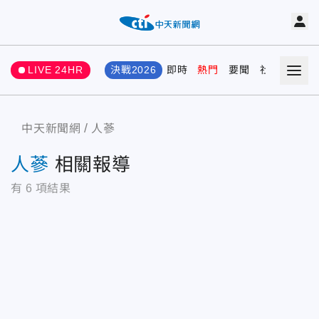
LIVE 24HR
決戰2026
即時
熱門
要聞
社會
娛樂
中天新聞網
人蔘
人蔘
相關報導
有
6
項結果