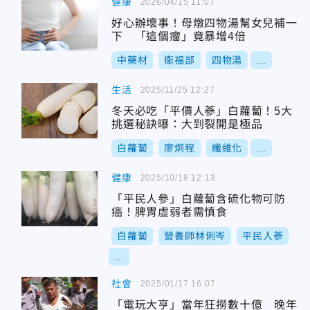
健康
2026/04/15 11:07
好心辦壞事！母燉四物湯幫女兒補一
下 「這個瘤」竟暴增4倍
中藥材
衛福部
四物湯
...
生活
2025/11/25 12:27
冬天必吃「平價人蔘」白蘿蔔！5大
挑選秘訣曝：大到裂開是極品
白蘿蔔
廖炯程
纖維化
...
健康
2025/10/18 12:13
「平民人參」白蘿蔔含硫化物可防
癌！脾胃虛弱者需慎食
白蘿蔔
營養師林俐岑
平民人蔘
...
社會
2025/01/17 16:07
「電玩大亨」當年狂撈數十億 晚年