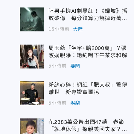
陸男手搓AI劇暴紅！《歸墟》播
放破億 每分鐘算力燒掉近萬台
幣
15小時前
大陸
周玉蔻「坐牢+賠2000萬」？張
淑娟親曝：她約喝下午茶求和解
5小時前
要聞
粉絲心碎！網紅「肥大叔」驚傳
離世 粉專證實噩耗
5小時前
娛樂
花2383萬公帑出國47趟 春節
「就地休假」探親美國夫家？徐