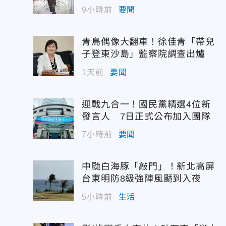
佳青回應了
9小時前
要聞
青鳥偶像大翻車！徐佳青「帶兒
子登東沙島」監察院調查出爐
1天前
要聞
迎戰九合一！國民黨精選4位新
發言人 7日正式公布加入團隊
7小時前
要聞
中颱白海豚「敲門」！新北高屏
台東明防8級強陣風颳到入夜
5小時前
生活