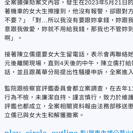
全案據彈劾案文內容，發生在2023年5月21
著機車的女大生擦撞到，他沒有報警，卻跟對
不要？」「對…所以我沒有要跟妳拿錢，妳跟
意跟我做愛，妳就不用給我錢，那我也不管妳到
啊」。
接著陳立儒還要女大生留電話，表示會再聯絡她
元後離開現場，直到4天後的中午，陳立儒打給
話，並且跟萬華分局提出性騷擾申訴，全案進
監院跟檢察官評鑑委員會都立案調查，在去年1
行為不檢，未廉潔自持、謹言慎行，致力於維護
評鑑也都成立，全案相關資料報由法務部移送
立儒已與女大生和解獲撤案。
play_circle_outline
影/屏東內埔公墓