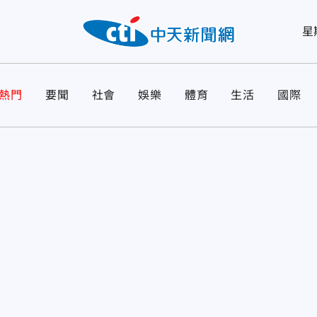
星
熱門
要聞
社會
娛樂
體育
生活
國際