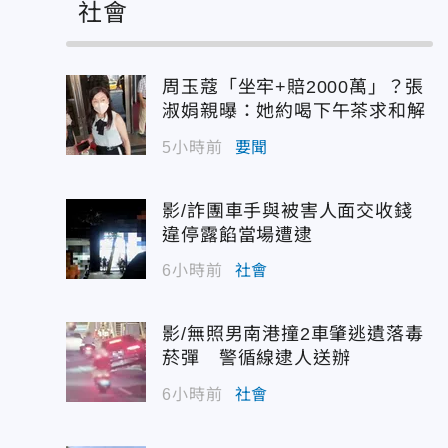
社會
周玉蔻「坐牢+賠2000萬」？張
淑娟親曝：她約喝下午茶求和解
5小時前
要聞
影/詐團車手與被害人面交收錢
違停露餡當場遭逮
6小時前
社會
影/無照男南港撞2車肇逃遺落毒
菸彈 警循線逮人送辦
6小時前
社會