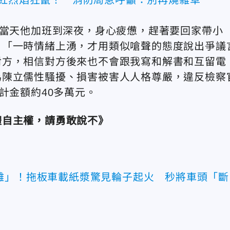
解當天他加班到深夜，身心疲憊，趕著要回家帶小
，「一時情緒上湧，才用類似嗆聲的態度說出爭議
對方，相信對方後來也不會跟我寫和解書和互留電
為陳立儒性騷擾、損害被害人人格尊嚴，違反檢察
計金額約40多萬元。
體自主權，請勇敢說不》
離」！拖板車載紙漿驚見輪子起火 秒將車頭「斷