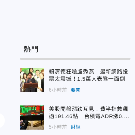
生
熱門
賴清德狂嗆盧秀燕 最新網路投
票太震撼！1.5萬人表態一面倒
6小時前
要聞
美股開盤漲跌互見！費半指數飆
逾191.46點 台積電ADR漲0.9
3%
5小時前
財經