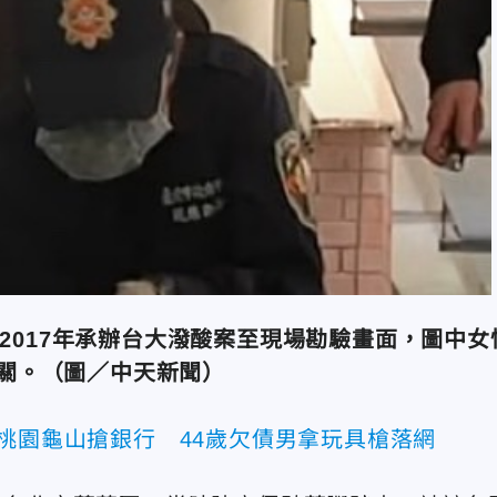
2017年承辦台大潑酸案至現場勘驗畫面，圖中女
關。（圖／中天新聞）
桃園龜山搶銀行 44歲欠債男拿玩具槍落網