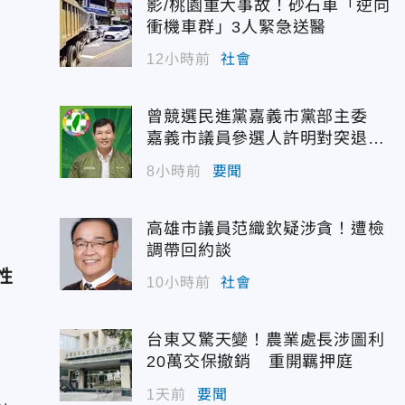
影/桃園重大事故！砂石車「逆向
衝機車群」3人緊急送醫
12小時前
社會
曾競選民進黨嘉義市黨部主委
嘉義市議員參選人許明對突退
選！
8小時前
要聞
高雄市議員范織欽疑涉貪！遭檢
調帶回約談
性
10小時前
社會
台東又驚天變！農業處長涉圖利
20萬交保撤銷 重開羈押庭
1天前
要聞