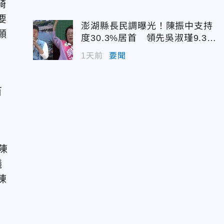
騎
要
澎湖縣長民調曝光！陳振中支持
願
度30.3%居首 領先吳淑瑾9.3個
百分點
1天前
要聞
百
陳
議
陳