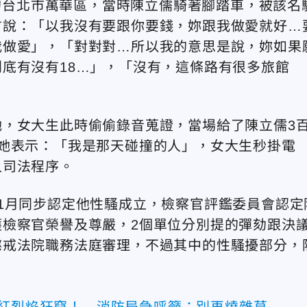
日的台北市萬華區，當時陳立儒騎著腳踏車，被該名
方說：「以我沒有要跟你要錢，妳跟我做愛就好…
我做愛」，「對對對…所以我的意思是說，妳如果
底有沒有18…」，「沒有，這條路有很多旅館
，女大生此時偷偷錄音蒐證，當場給了陳立儒3
她表示：「我是那天碰撞的人」，女大生秒掛電
入司法程序。
1月同步認定他性騷成立，檢察官評鑑委員會認定
檢察官榮譽及尊嚴，2個單位分別提的彈劾跟決
懲戒法院職務法庭審理，不過其中的性騷擾部分，
火紅烈焰狂竄！ 消防局急呼籲：別再燒雜草