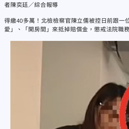
者陳奕廷／綜合報導
得繳40多萬！北檢檢察官陳立儒被控日前跟一
愛」、「開房間」來抵掉賠償金，懲戒法院職務