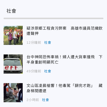
社會
疑涉原鄉工程貪污弊案 高雄市議員范織欽
遭聲押
12分鐘前
社會
台中神岡恐怖車禍！婦人遭大貨車撞飛 下
半身重創明顯死亡
49分鐘前
社會
文山區凌晨槍響！他毒駕「篩完才跑」 藏
身梯間遭逮
2小時前
社會