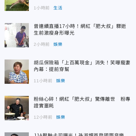
1小時前
生活
曾連續直播17小時！網紅「肥大叔」驟逝
生前激瘦身形曝光
2小時前
娛樂
胡瓜保險箱「上百萬現金」消失！笑曝寵妻
內幕：提前穿幫
11小時前
娛樂
粉絲心碎！網紅「肥大叔」驚傳離世 粉專
證實噩耗
12小時前
娛樂
JJA壓軸卡司曝光！孫淑媚首登國際音樂