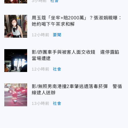
3小時前
社會
周玉蔻「坐牢+賠2000萬」？張淑娟親曝：
她約喝下午茶求和解
12小時前
要聞
影/詐團車手與被害人面交收錢 違停露餡
當場遭逮
12小時前
社會
影/無照男南港撞2車肇逃遺落毒菸彈 警循
線逮人送辦
13小時前
社會