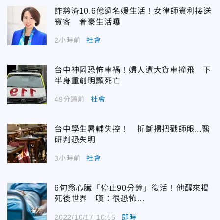
詐慈濟10.6億過名媛生活！女律師賓利接送
賓客 奢豪生活曝
2小時前
社會
台中神岡恐怖車禍！婦人遭大貨車撞飛 下
半身重創明顯死亡
49分鐘前
社會
台中學生暑輔失控！ 折斷掃把戳師眼...醫
研判恐失明
3小時前
社會
6旬翁心臟「停止90分鐘」復活！他醒來揭
死後世界 嘆：很恐怖…
2022/10/17 10:55
即時