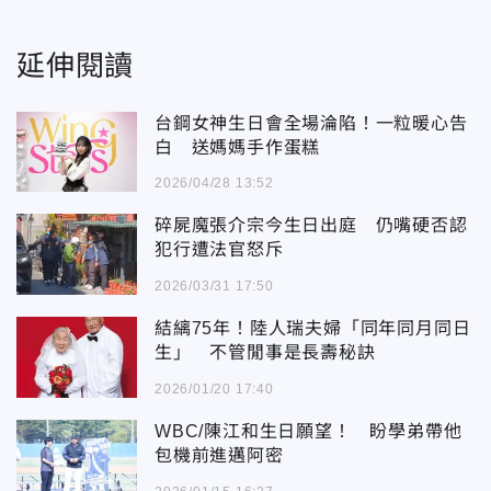
延伸閱讀
台鋼女神生日會全場淪陷！一粒暖心告
白 送媽媽手作蛋糕
2026/04/28 13:52
碎屍魔張介宗今生日出庭 仍嘴硬否認
犯行遭法官怒斥
2026/03/31 17:50
結縭75年！陸人瑞夫婦「同年同月同日
生」 不管閒事是長壽秘訣
2026/01/20 17:40
WBC/陳江和生日願望！ 盼學弟帶他
包機前進邁阿密