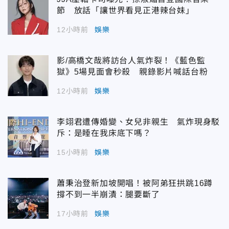
節 放話「讓世界看見正港辣台妹」
12小時前
娛樂
影/高橋文哉將訪台人氣炸裂！《藍色監
獄》5場見面會秒殺 親錄影片喊話台粉
12小時前
娛樂
李翊君遭傳婚變、女兒非親生 氣炸現身駁
斥：是睡在我床底下嗎？
15小時前
娛樂
蕭秉治登新加坡開唱！被阿弟狂拱跳16蹲
撐不到一半崩潰：腿要斷了
17小時前
娛樂