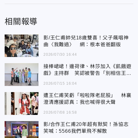
相關報導
影/王仁甫帥兒18歲雙喜！父子飆唱神
曲〈我難過〉 網：根本爸爸翻版
2026/07/30 16:44
接棒峮峮！邊荷律、林莎加入《飢餓遊
戲》主持群 笑認被警告「別相信王仁
甫」
2026/07/15 16:04
遭王仁甫笑虧「啦啦隊老屁股」 林襄
澄清應援認真：我也喊得很大聲
2026/07/08 16:58
影/合作王仁甫20年超有默契！孫協志
笑喊：5566我們單飛不解散