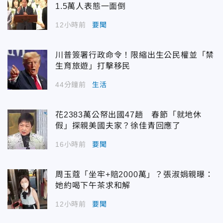
1.5萬人表態一面倒
12小時前
要聞
川普簽署行政命令！限縮出生公民權並「禁
生育旅遊」打擊移民
44分鐘前
生活
花2383萬公帑出國47趟 春節「就地休
假」探親美國夫家？徐佳青回應了
16小時前
要聞
周玉蔻「坐牢+賠2000萬」？張淑娟親曝：
她約喝下午茶求和解
12小時前
要聞