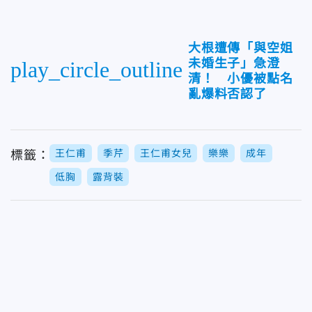
大根遭傳「與空姐
未婚生子」急澄
play_circle_outline
清！ 小優被點名
亂爆料否認了
王仁甫
季芹
王仁甫女兒
樂樂
成年
標籤：
低胸
露背裝