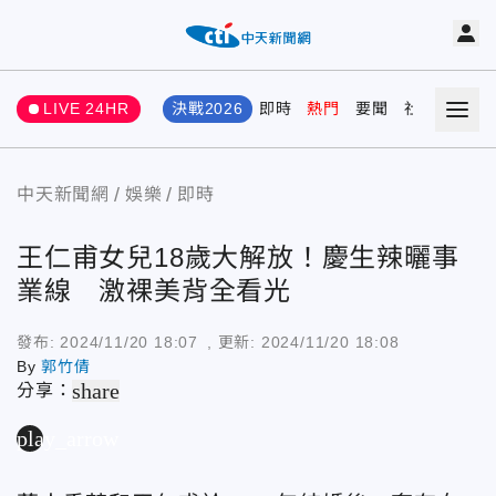
LIVE 24HR
決戰2026
即時
熱門
要聞
社會
娛樂
中天新聞網
娛樂
即時
王仁甫女兒18歲大解放！慶生辣曬事
業線 激裸美背全看光
發布:
2024/11/20 18:07
, 更新:
2024/11/20 18:08
By
郭竹倩
share
分享：
play_arrow