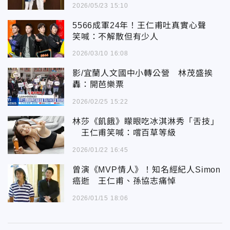
2026/05/23 15:10
5566成軍24年！王仁甫吐真實心聲
笑喊：不解散但有少人
2026/03/10 16:08
影/宜蘭人文國中小轉公營 林茂盛挨
轟：開芭樂票
2026/02/25 15:22
林莎《飢餓》矇眼吃冰淇淋秀「舌技」
王仁甫笑喊：嚐百草等級
2026/01/22 16:45
曾演《MVP情人》！知名經紀人Simon
癌逝 王仁甫、孫協志痛悼
2026/01/15 18:06