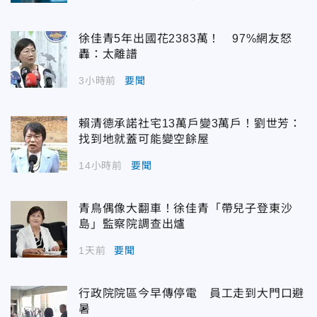
徐佳青5年出國花2383萬！ 97%網友怒
轟：太離譜
3小時前
要聞
賴清德承諾社宅13萬戶變3萬戶！劉世芳：
找到地就蓋可能變空餘屋
14小時前
要聞
青鳥偶像大翻車！徐佳青「帶兒子登東沙
島」監察院調查出爐
1天前
要聞
行政院院區今早傳停電 員工走到大門口避
暑