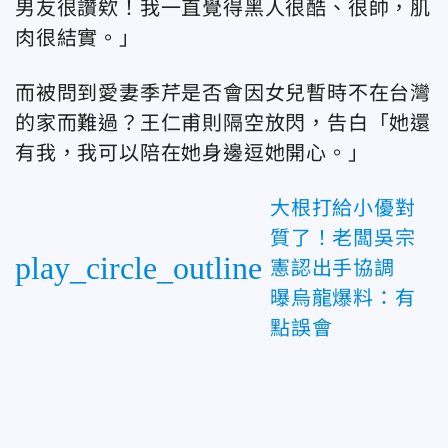
男友很讚欸！我一直覺得黑人很酷、很帥，肌
肉很結實。」
而被問到愛妻季芹是否會因女兒暫時不在台灣
的家而難過？王仁甫則隔空放閃，告白「她還
有我，我可以陪在她身邊逗她開心。」
大根打給小優對
質了！老闆吳宗
play_circle_outline
憲認出手協調
曝烏龍爆料：有
點誤會