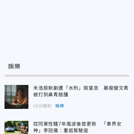
娛樂
禾浩辰新劇遭「水刑」險窒息 暴瘦變文青
被打到鼻青臉腫
28分鐘前
娛樂
控同業性騷7年風波後首更新 「車界女
神」李冠儀：重返駕駛座