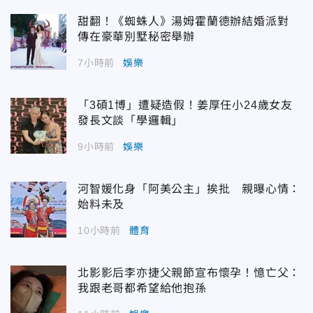
甜翻！《蜘蛛人》湯姆霍蘭德辦結婚派對
傳在豪華別墅秘密舉辦
7小時前
娛樂
「3碩1博」遭疑造假！姜厚任小24歲女友
發長文談「學邏輯」
9小時前
娛樂
河智媛化身「阿美公主」挨批 親曝心情：
始料未及
10小時前
體育
北影影后李亦捷父親節宣布懷孕！憶亡父：
我跟老哥都希望給他抱孫