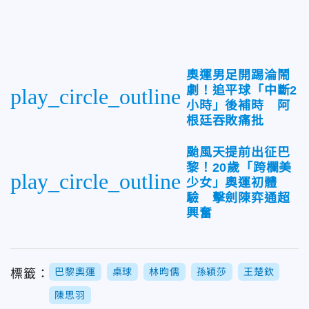
奧運男足開踢淪鬧
劇！追平球「中斷2
play_circle_outline
小時」後補時 阿
根廷吞敗痛批
颱風天提前出征巴
黎！20歲「跨欄美
play_circle_outline
少女」奧運初體
驗 擊劍陳弈通超
興奮
巴黎奧運
桌球
林昀儒
孫穎莎
王楚欽
標籤：
陳思羽