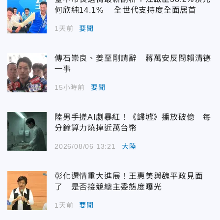
何欣純14.1% 全世代支持度全面居首
1天前
要聞
傳石崇良、姜至剛請辭 蔣萬安反問賴清德
一事
15小時前
要聞
陸男手搓AI劇暴紅！《歸墟》播放破億 每
分鐘算力燒掉近萬台幣
2026/08/06 13:21
大陸
彰化選情重大進展！王惠美與魏平政見面
了 是否接競總主委態度曝光
1天前
要聞