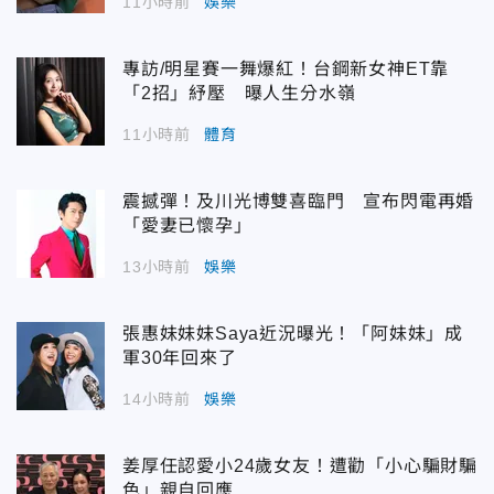
11小時前
娛樂
專訪/明星賽一舞爆紅！台鋼新女神ET靠
「2招」紓壓 曝人生分水嶺
11小時前
體育
震撼彈！及川光博雙喜臨門 宣布閃電再婚
「愛妻已懷孕」
13小時前
娛樂
張惠妹妹妹Saya近況曝光！「阿妹妹」成
軍30年回來了
14小時前
娛樂
姜厚任認愛小24歲女友！遭勸「小心騙財騙
色」親自回應