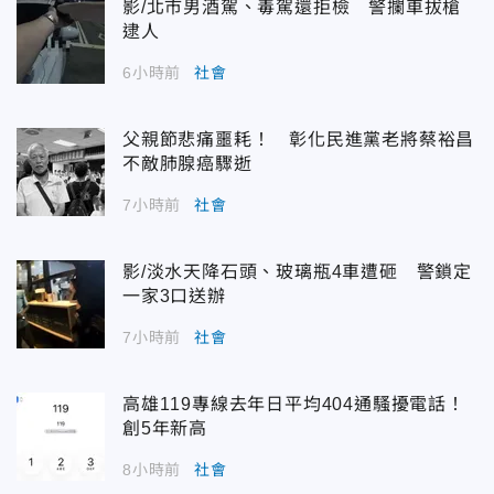
影/北市男酒駕、毒駕還拒檢 警攔車拔槍
逮人
6小時前
社會
父親節悲痛噩耗！ 彰化民進黨老將蔡裕昌
不敵肺腺癌驟逝
7小時前
社會
影/淡水天降石頭、玻璃瓶4車遭砸 警鎖定
一家3口送辦
7小時前
社會
高雄119專線去年日平均404通騷擾電話！
創5年新高
8小時前
社會