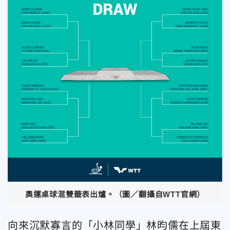
奧運桌球混雙籤表出爐。（圖／翻攝自WTT官網）
向來沉默寡言的「小林同學」林昀儒在上屆東