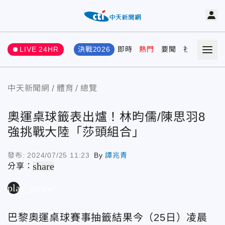
LIVE 24HR
決戰2026
即時
熱門
要聞
社會
娛樂
中天新聞網
體育
總覽
奧運桌球籤表出爐！林昀儒/陳思羽8
強挑戰大陸「莎頭組合」
發布:
2024/07/25 11:23
By
譚兆青
share
分享：
play_arrow
巴黎奧運桌球賽事抽籤結果今（25日）凌晨