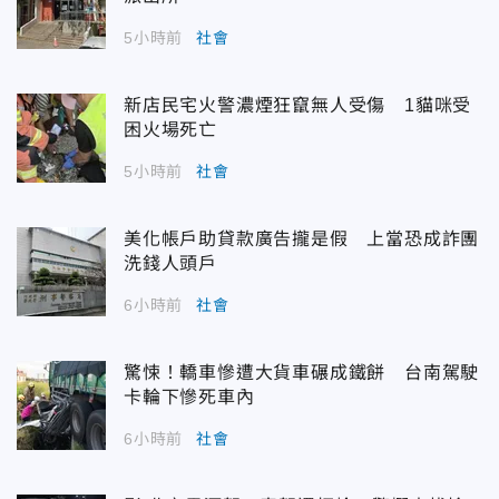
5小時前
社會
新店民宅火警濃煙狂竄無人受傷 1貓咪受
困火場死亡
5小時前
社會
美化帳戶助貸款廣告攏是假 上當恐成詐團
洗錢人頭戶
6小時前
社會
驚悚！轎車慘遭大貨車碾成鐵餅 台南駕駛
卡輪下慘死車內
6小時前
社會