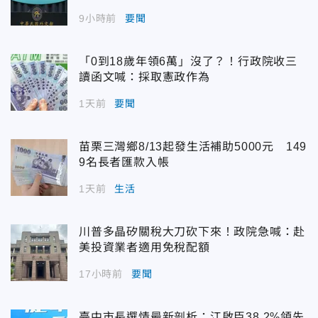
9小時前
要聞
「0到18歲年領6萬」沒了？！行政院收三
讀函文喊：採取憲政作為
1天前
要聞
苗栗三灣鄉8/13起發生活補助5000元 149
9名長者匯款入帳
1天前
生活
川普多晶矽關稅大刀砍下來！政院急喊：赴
美投資業者適用免稅配額
17小時前
要聞
臺中市長選情最新剖析：江啟臣38.2%領先