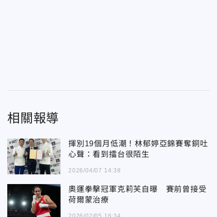
相關報導
揮別19個月低潮！林郁婷亞錦賽奪銅吐
心聲：看到擂台很陌生
2026/04/07 14:38
奧運拳擊冠軍克莉芙自曝 賽前曾接受
荷爾蒙治療
2026/02/05 16:34