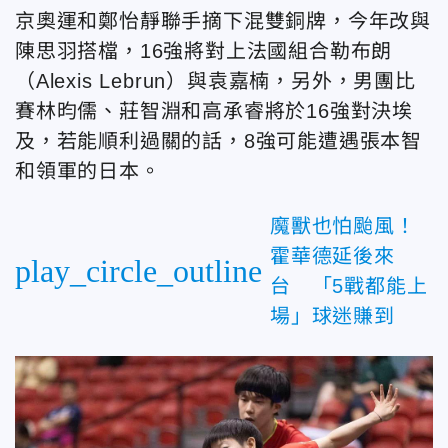
京奧運和鄭怡靜聯手摘下混雙銅牌，今年改與
陳思羽搭檔，16強將對上法國組合勒布朗
（Alexis Lebrun）與袁嘉楠，另外，男團比
賽林昀儒、莊智淵和高承睿將於16強對決埃
及，若能順利過關的話，8強可能遭遇張本智
和領軍的日本。
魔獸也怕颱風！
霍華德延後來
play_circle_outline
台 「5戰都能上
場」球迷賺到