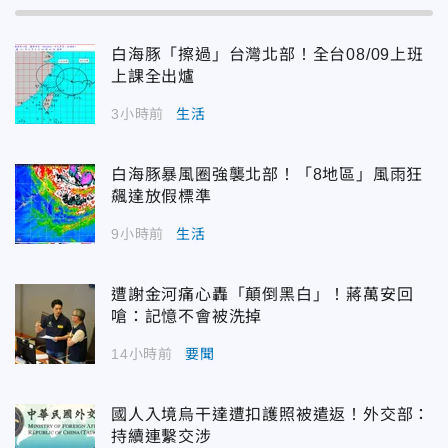
白海豚「擦過」台灣北部！全台08/09上班
上課全出爐
3小時前
生活
白海豚暴風圈強襲北部！「8地區」風雨狂
飆達放假標準
9小時前
生活
遭謝金河痛心轟「顛倒黑白」！蔣萬安回
嗆：記憶不會被洗掉
14小時前
要聞
國人入境烏干達遭扣護照被遣返！外交部：
持續連繫交涉