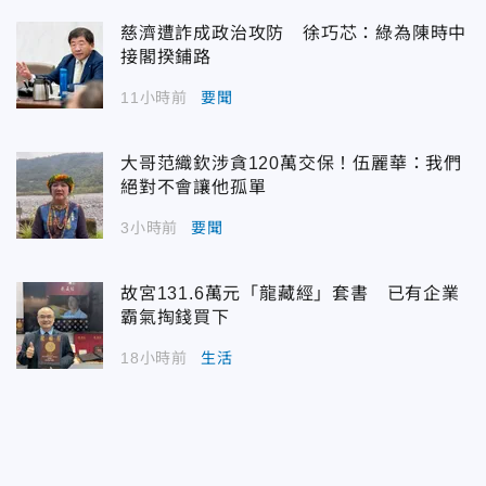
慈濟遭詐成政治攻防 徐巧芯：綠為陳時中
接閣揆鋪路
11小時前
要聞
大哥范織欽涉貪120萬交保！伍麗華：我們
絕對不會讓他孤單
3小時前
要聞
故宮131.6萬元「龍藏經」套書 已有企業
霸氣掏錢買下
18小時前
生活