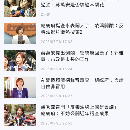
過油、蔣萬安是否驗過苯駢芘
2天前
總統府挺查水表鬧大了！凌濤開酸：反
毒油影片衝熱搜第2
2026/07/28 17:32
蔣萬安提出倒閣 總統府回應了！郭雅
慧：市政是市長的工作
2026/07/28 15:24
AI變造賴清德聲音遭查 總統府：言論
自由非冒用
2026/07/28 14:27
盧秀燕召開「反毒油線上國是會議」
總統府：不妨公開近年稽查成果
2026/07/21 22:52