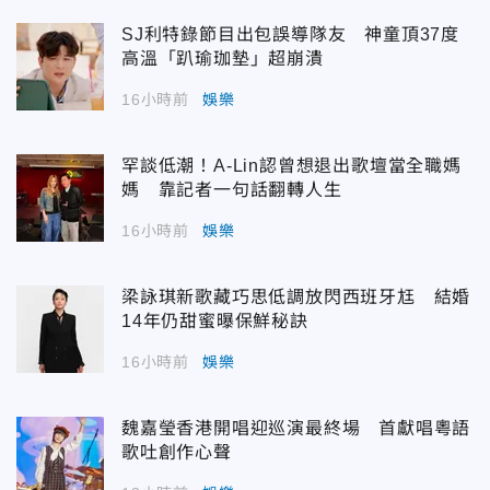
SJ利特錄節目出包誤導隊友 神童頂37度
高溫「趴瑜珈墊」超崩潰
16小時前
娛樂
罕談低潮！A-Lin認曾想退出歌壇當全職媽
媽 靠記者一句話翻轉人生
16小時前
娛樂
梁詠琪新歌藏巧思低調放閃西班牙尪 結婚
14年仍甜蜜曝保鮮秘訣
16小時前
娛樂
魏嘉瑩香港開唱迎巡演最終場 首獻唱粵語
歌吐創作心聲