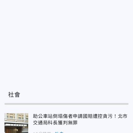
社會
助公車站倒塌傷者申請國賠遭控貪污！北市
交通局科長獲判無罪