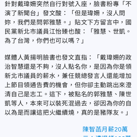
針對戴瑋姍突然自行對號入座，臉書粉專「不
演了新聞台」發文酸：「但是瑋姍，沒人問
妳，我們是問郭雅慧。」貼文下方留言中，國
民黨新北市議員江怡臻也酸：「雅慧、世凱。
為了台灣，你們也可以嗎？」
媒體人黃揚明臉書也發文直指：「戴瑋姍的政
治智慧還是不夠，沒人點名你，是因為你是領
新北市議員的薪水，兼任競總發言人還能增加
上節目領通告費的機會，但你卻主動跳出來澄
清自己是志工。這下，被點名的郭雅慧、陳世
凱等人，本來可以裝死混過去，卻因為你的自
以為是而讓這把火繼續燒，真的是豬隊友。」
陳智菡月薪20萬