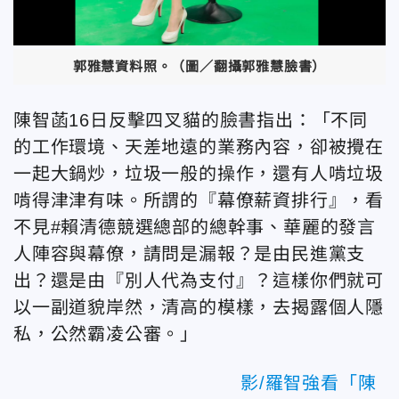
郭雅慧資料照。（圖／翻攝郭雅慧臉書）
陳智菡16日反擊四叉貓的臉書指出：「不同
的工作環境、天差地遠的業務內容，卻被攪在
一起大鍋炒，垃圾一般的操作，還有人啃垃圾
啃得津津有味。所謂的『幕僚薪資排行』，看
不見#賴清德競選總部的總幹事、華麗的發言
人陣容與幕僚，請問是漏報？是由民進黨支
出？還是由『別人代為支付』？這樣你們就可
以一副道貌岸然，清高的模樣，去揭露個人隱
私，公然霸凌公審。」
影/羅智強看「陳