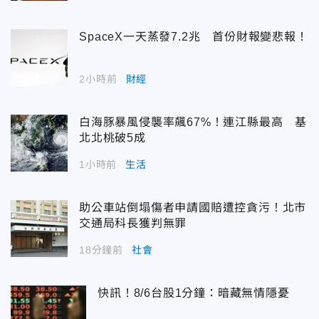
SpaceX一天蒸發7.2兆 首份財報變悲報！
2小時前
財經
白海豚暴風侵襲率飆67%！連江縣最高 基
北北桃破5成
1小時前
生活
助公車站倒塌傷者申請國賠遭控貪污！北市
交通局科長獲判無罪
18分鐘前
社會
快訊！8/6台股1分鐘：暗藏無情隱憂