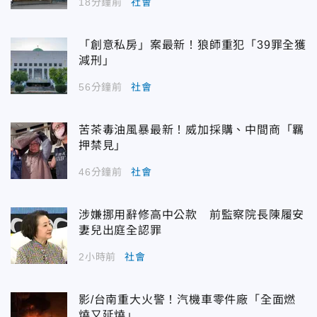
18分鐘前
社會
「創意私房」案最新！狼師重犯「39罪全獲
減刑」
56分鐘前
社會
苦茶毒油風暴最新！威加採購、中間商「羈
押禁見」
46分鐘前
社會
涉嫌挪用辭修高中公款 前監察院長陳履安
妻兒出庭全認罪
2小時前
社會
影/台南重大火警！汽機車零件廠「全面燃
燒又延燒」