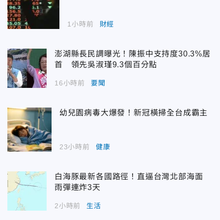
1小時前
財經
澎湖縣長民調曝光！陳振中支持度30.3%居
首 領先吳淑瑾9.3個百分點
16小時前
要聞
幼兒園病毒大爆發！新冠橫掃全台成霸主
23小時前
健康
白海豚最新各國路徑！直逼台灣北部海面
雨彈連炸3天
2小時前
生活