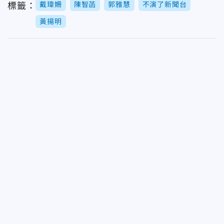
戴瑋姍
陳智菡
郭雅慧
不演了新聞台
標籤：
黃揚明