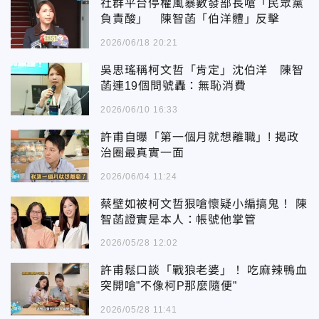
社群平台停權風暴數發部長嗆「民眾黨
負責酸」 陳智菡「伯洋體」反擊
2026/06/18 20:21
吳思瑤稱柯文哲「肯定」沈伯洋 陳智
菡連19個問號轟：無恥消費
2026/06/10 16:33
許甫自曝「第一個月就想離職」! 揭政
治圈最真實一面
2026/06/04 11:24
蔡壁如被柯文哲狠嗆懷疑小編搞鬼！ 陳
智菡證實是本人：帳號他掌管
2026/05/28 12:02
許甫鬆口談「戰狼老婆」！ 吃麻辣鴨血
突開嗆”不像柯P那麼隨便”
2026/05/28 11:41