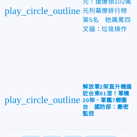
元！遭爆領102萬
play_circle_outline
元列幕僚排行榜
第5名 她飆罵四
叉貓：垃圾操作
解放軍2架直升機逼
近台東61浬！軍機
play_circle_outline
20架、軍艦7艘圍
台 國防部：嚴密
監控