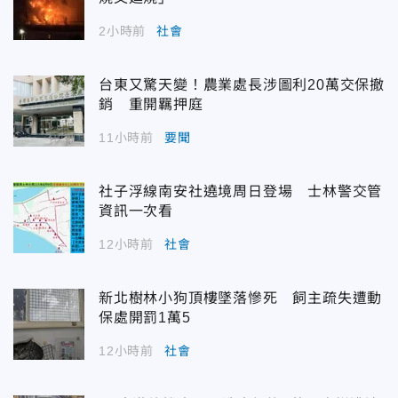
2小時前
社會
台東又驚天變！農業處長涉圖利20萬交保撤
銷 重開羈押庭
11小時前
要聞
社子浮線南安社遶境周日登場 士林警交管
資訊一次看
12小時前
社會
新北樹林小狗頂樓墜落慘死 飼主疏失遭動
保處開罰1萬5
12小時前
社會