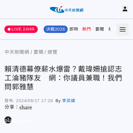
LIVE 24HR
決戰2026
即時
熱門
要聞
社會
娛樂
中天新聞網
要聞
總覽
賴清德幕僚薪水爆雷？戴瑋姍搶認志
工淪豬隊友 網：你議員兼職！我們
問郭雅慧
發布:
2024/08/17 17:28
By
李奕緯
share
分享：
play_arrow