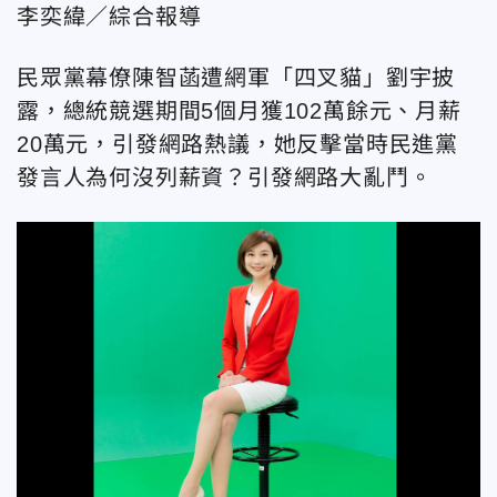
李奕緯／綜合報導
民眾黨幕僚陳智菡遭網軍「四叉貓」劉宇披
露，總統競選期間5個月獲102萬餘元、月薪
20萬元，引發網路熱議，她反擊當時民進黨
發言人為何沒列薪資？引發網路大亂鬥。