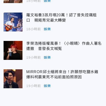
18小時前
娛樂
羅文裕養3孩月噴20萬！認了曾失控飆粗
口 親揭育兒最大轉變
18小時前
娛樂
李榮浩捲版權風暴！〈小眼睛〉作曲人署名
遭撤 昔發長文喊冤
19小時前
娛樂
MIRROR邱士縉將來台！許願想吃鹽水雞
爆料柯震東死不站前面拍照原因
19小時前
娛樂