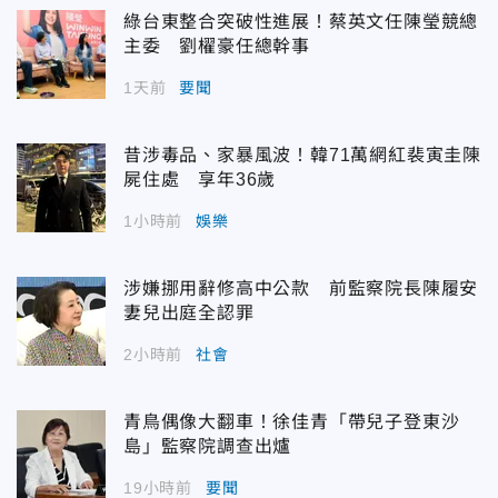
綠台東整合突破性進展！蔡英文任陳瑩競總
主委 劉櫂豪任總幹事
1天前
要聞
昔涉毒品、家暴風波！韓71萬網紅裴寅圭陳
屍住處 享年36歲
1小時前
娛樂
涉嫌挪用辭修高中公款 前監察院長陳履安
妻兒出庭全認罪
2小時前
社會
青鳥偶像大翻車！徐佳青「帶兒子登東沙
島」監察院調查出爐
19小時前
要聞