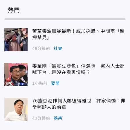
熱門
苦茶毒油風暴最新！威加採購、中間商「羈
押禁見」
46分鐘前
社會
姜至剛「誠實豆沙包」傷選情 黨內人士都
喊下台：是沒在看輿情嗎？
1小時前
要聞
76歲香港作詞人黎彼得離世 許家傑慟：非
常照顧人的前輩
43分鐘前
娛樂