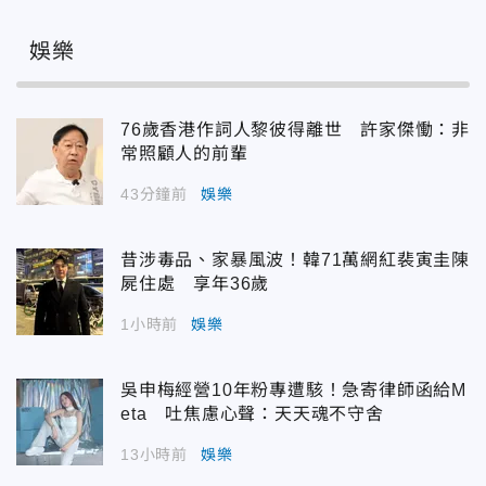
娛樂
76歲香港作詞人黎彼得離世 許家傑慟：非
常照顧人的前輩
43分鐘前
娛樂
昔涉毒品、家暴風波！韓71萬網紅裴寅圭陳
屍住處 享年36歲
1小時前
娛樂
吳申梅經營10年粉專遭駭！急寄律師函給M
eta 吐焦慮心聲：天天魂不守舍
13小時前
娛樂