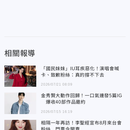
相關報導
「國民妹妹」IU耳疾惡化！演唱會喊
卡、致歉粉絲：真的撐不下去
2026/07/21 08:09
金秀賢大動作回歸！一口氣連發5篇IG
爆收40部作品邀約
2026/07/15 16:19
相隔一年再訪！李聖經宣布8月來台會
粉絲 門票今開賣