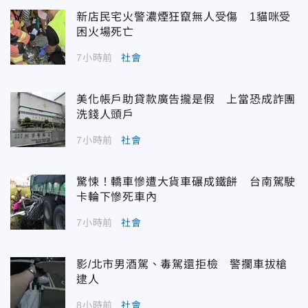
新店民宅火警濃煙狂竄無人受傷 1貓咪受
困火場死亡
7小時前
社會
美化帳戶助貸款廣告攏是假 上當恐成詐團
洗錢人頭戶
7小時前
社會
驚悚！轎車慘遭大貨車碾成鐵餅 台南駕駛
卡輪下慘死車內
7小時前
社會
影/北市男酒駕、毒駕還拒檢 警攔車拔槍
逮人
8小時前
社會