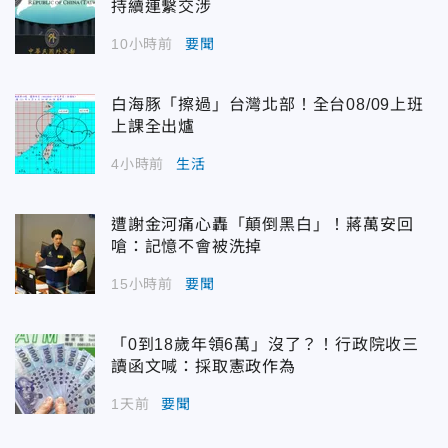
持續連繫交涉
10小時前
要聞
白海豚「擦過」台灣北部！全台08/09上班
上課全出爐
4小時前
生活
遭謝金河痛心轟「顛倒黑白」！蔣萬安回
嗆：記憶不會被洗掉
15小時前
要聞
「0到18歲年領6萬」沒了？！行政院收三
讀函文喊：採取憲政作為
1天前
要聞