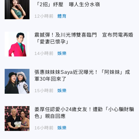
「2招」紓壓 曝人生分水嶺
12小時前
體育
震撼彈！及川光博雙喜臨門 宣布閃電再婚
「愛妻已懷孕」
14小時前
娛樂
張惠妹妹妹Saya近況曝光！「阿妹妹」成
軍30年回來了
15小時前
娛樂
姜厚任認愛小24歲女友！遭勸「小心騙財騙
色」親自回應
16小時前
娛樂