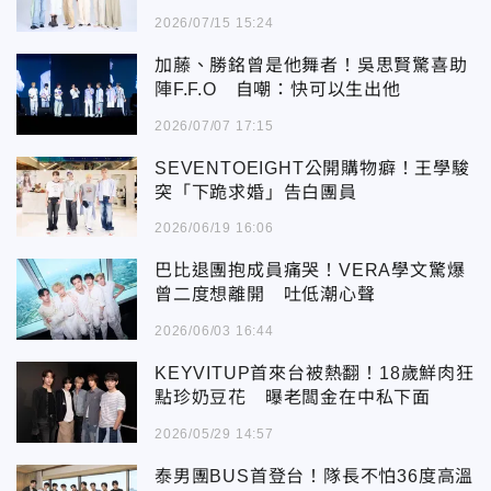
2026/07/15 15:24
加藤、勝銘曾是他舞者！吳思賢驚喜助
陣F.F.O 自嘲：快可以生出他
2026/07/07 17:15
SEVENTOEIGHT公開購物癖！王學駿
突「下跪求婚」告白團員
2026/06/19 16:06
巴比退團抱成員痛哭！VERA學文驚爆
曾二度想離開 吐低潮心聲
2026/06/03 16:44
KEYVITUP首來台被熱翻！18歲鮮肉狂
點珍奶豆花 曝老闆金在中私下面
2026/05/29 14:57
泰男團BUS首登台！隊長不怕36度高溫