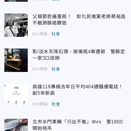
父親節悲痛噩耗！ 彰化民進黨老將蔡裕昌
不敵肺腺癌驟逝
8小時前
社會
影/淡水天降石頭、玻璃瓶4車遭砸 警鎖定
一家3口送辦
8小時前
社會
高雄119專線去年日平均404通騷擾電話！
創5年新高
9小時前
社會
北市水門車輛「只出不進」4hrs 警1800
開始拖吊