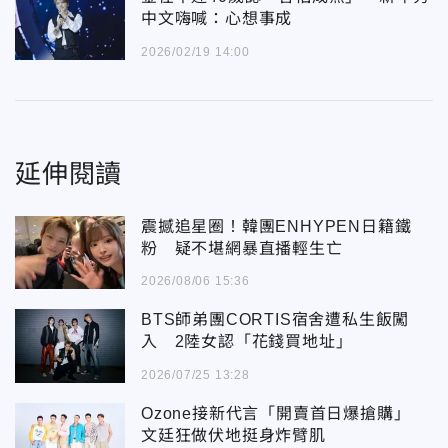
中文嗨喊：心想事成
2026/02/19 14:00
延伸閱讀
震撼追星圈！韓團ENHYPEN日籍鐵
粉 疑不堪網暴直播輕生亡
2026/08/06 15:36
BTS師弟團CORTIS宿舍遭私生飯闖
入 2陸女認「花錢買地址」
2026/07/25 13:28
Ozone接新代言「開賣首日爆搶購」
文廷狂做伏地挺身炸臂肌