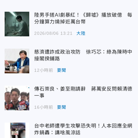
陸男手搓AI劇暴紅！《歸墟》播放破億 每
分鐘算力燒掉近萬台幣
2026/08/06 13:21
大陸
慈濟遭詐成政治攻防 徐巧芯：綠為陳時中
接閣揆鋪路
12小時前
要聞
傳石崇良、姜至剛請辭 蔣萬安反問賴清德
一事
16小時前
要聞
台中老師遭學生攻擊恐失明！人本回應全網
炸鍋轟：講啥風涼話