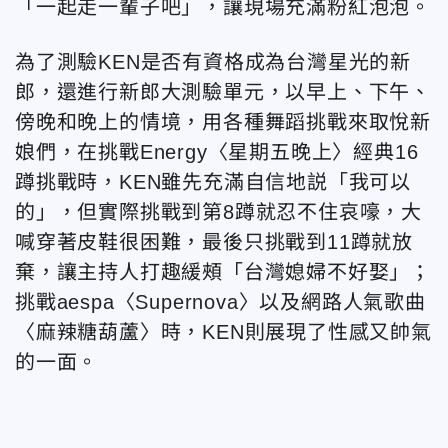
「一起走一輩子吧」，讓現場充滿粉紅泡泡。
為了測驗KEN是否有資格成為台灣星光的新
郎，還進行新郎大測驗單元，以早上、下午、
傍晚和晚上的情境，用各種舞蹈挑戰來取悅新
娘們，在挑戰Energy〈星期五晚上〉經典16
蹲挑戰時，KEN雖先充滿自信地説「我可以
的」，但實際挑戰到第8蹲就忍不住哀嚎，大
喊穿著皮鞋很困難，最後只挑戰到11蹲就放
棄，讓主持人打趣緩頰「台灣媳婦不好娶」；
挑戰aespa〈Supernova〉以及網路人氣歌曲
〈麻辣糖葫蘆〉時，KEN則展現了性感又帥氣
的一面。