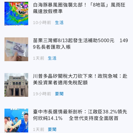
白海豚暴風圈強襲北部！「8地區」風雨狂
飆達放假標準
10小時前
生活
苗栗三灣鄉8/13起發生活補助5000元 149
9名長者匯款入帳
1天前
生活
川普多晶矽關稅大刀砍下來！政院急喊：赴
美投資業者適用免稅配額
19小時前
要聞
臺中市長選情最新剖析：江啟臣38.2%領先
何欣純14.1% 全世代支持度全面居首
1天前
要聞