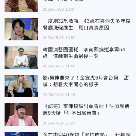
2026/07/09 18:34
一度創32%收視！43歲在喜消失多年靠
餐廳洗碗維生 鬆口真實原因
2026/05/25 10:50
韓國演藝圈噩耗！李南熙病逝享壽64
歲 演戲到生命最後一刻
2026/04/23 11:48
影/男神要來了！金宣虎6月會台粉 甜
喊：想看大家開心的樣子
2026/04/17 11:48
《認哥》李陳鎬腦出血昏迷！住加護病
房9天疑「付不出醫藥費」
2026/04/11 12:23
金在中迎40歲認「害怕成熟」 新年秀