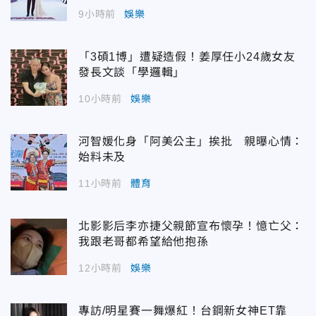
9小時前
娛樂
「3碩1博」遭疑造假！姜厚任小24歲女友
發長文談「學邏輯」
10小時前
娛樂
河智媛化身「阿美公主」挨批 親曝心情：
始料未及
11小時前
體育
北影影后李亦捷父親節宣布懷孕！憶亡父：
我跟老哥都希望給他抱孫
12小時前
娛樂
專訪/明星賽一舞爆紅！台鋼新女神ET靠