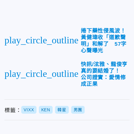
捲下藥性侵風波！
黃健瑋收「道歉聲
play_circle_outline
明」和解了 57字
心聲曝光
快訊/泫雅、龍俊亨
真的要結婚了！
play_circle_outline
公司證實：愛情修
成正果
標籤：
VIXX
KEN
韓星
男團