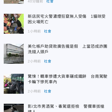
40分鐘前
社會
新店民宅火警濃煙狂竄無人受傷 1貓咪受
困火場死亡
1小時前
社會
美化帳戶助貸款廣告攏是假 上當恐成詐團
洗錢人頭戶
2小時前
社會
驚悚！轎車慘遭大貨車碾成鐵餅 台南駕駛
卡輪下慘死車內
2小時前
社會
影/北市男酒駕、毒駕還拒檢 警攔車拔槍
逮人