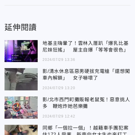
延伸閱讀
地基主嗨暈了！雲林入厝趴「爆乳比基
尼妹狂搖」 屋主自爆「等等會很色」
2024/07/29 13:36
影/清水休息區惡男硬拔充電槍「還想闖
車內解鎖」 女子嚇壞了
2024/07/29 13:20
影/北市西門町攤販報老鼠冤！惡意挑人
多 鞭炮炸她芭樂攤
2024/07/29 12:42
同鄉「一個拉一個」！越籍車手團犯案
估172人受害 新南向女大生也來打工