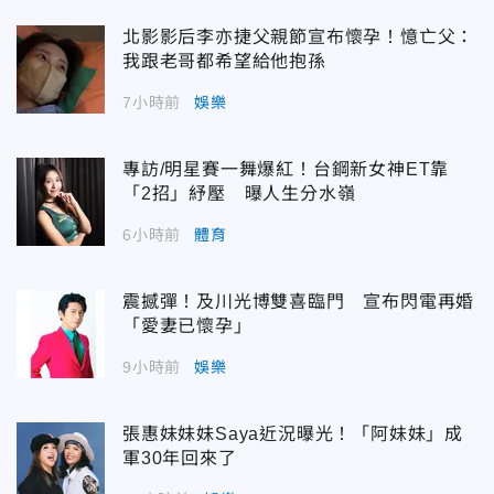
北影影后李亦捷父親節宣布懷孕！憶亡父：
我跟老哥都希望給他抱孫
7小時前
娛樂
專訪/明星賽一舞爆紅！台鋼新女神ET靠
「2招」紓壓 曝人生分水嶺
6小時前
體育
震撼彈！及川光博雙喜臨門 宣布閃電再婚
「愛妻已懷孕」
9小時前
娛樂
張惠妹妹妹Saya近況曝光！「阿妹妹」成
軍30年回來了