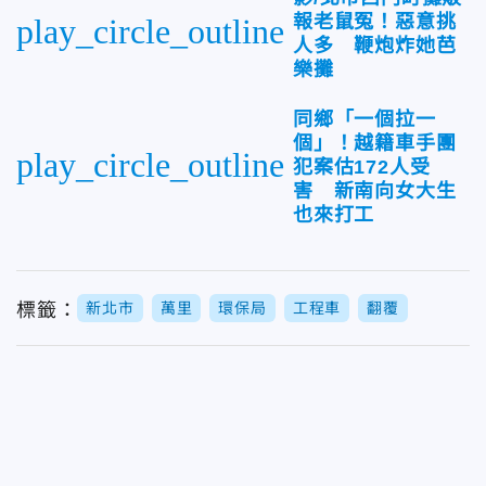
報老鼠冤！惡意挑
play_circle_outline
人多 鞭炮炸她芭
樂攤
同鄉「一個拉一
個」！越籍車手團
play_circle_outline
犯案估172人受
害 新南向女大生
也來打工
標籤：
新北市
萬里
環保局
工程車
翻覆