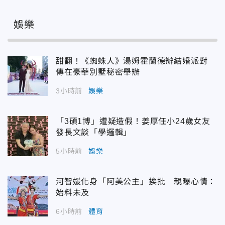
娛樂
甜翻！《蜘蛛人》湯姆霍蘭德辦結婚派對
傳在豪華別墅秘密舉辦
3小時前
娛樂
「3碩1博」遭疑造假！姜厚任小24歲女友
發長文談「學邏輯」
5小時前
娛樂
河智媛化身「阿美公主」挨批 親曝心情：
始料未及
6小時前
體育