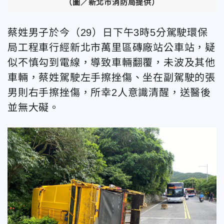
（圖／新北市消防局提供）
蔡姓男子於今（29）日下午3時5分駕駛環保
局工程車行經新北市萬里區磚廠站公車站，疑
似不慎勾到電線，導致車輛翻覆，未波及其他
車輛，蔡姓駕駛左手擦挫傷、坐在副駕駛的張
男則右手擦挫傷，所幸2人意識清醒，送醫後
並無大礙。