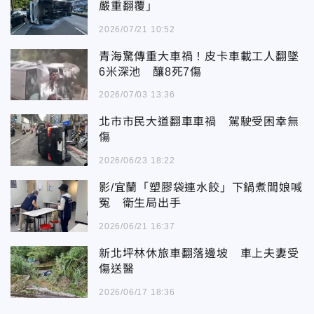
嚴重翻覆」
2026/07/21 10:52
青海驚傳重大車禍！皮卡車載工人翻墜
6米深池 釀8死7傷
2026/07/03 13:36
北市市民大道翻車車禍 駕駛受困幸無
傷
2026/06/23 18:22
影/宜蘭「塑膠袋連水餃」下鍋煮闆娘喊
冤 衛生局出手
2026/06/21 16:37
新北坪林休旅車翻落邊坡 車上夫妻受
傷送醫
2026/06/17 18:36