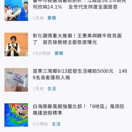
臺中市長選情最新剖析：江啟臣38.2%領先
何欣純14.1% 全世代支持度全面居首
1天前
要聞
彰化選情重大進展！王惠美與魏平政見面
了 是否接競總主委態度曝光
23小時前
要聞
苗栗三灣鄉8/13起發生活補助5000元 149
9名長者匯款入帳
1天前
生活
白海豚暴風圈強襲北部！「8地區」風雨狂
飆達放假標準
5小時前
生活