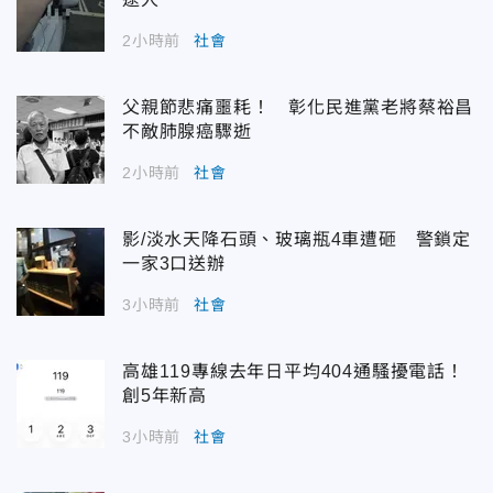
2小時前
社會
父親節悲痛噩耗！ 彰化民進黨老將蔡裕昌
不敵肺腺癌驟逝
2小時前
社會
影/淡水天降石頭、玻璃瓶4車遭砸 警鎖定
一家3口送辦
3小時前
社會
高雄119專線去年日平均404通騷擾電話！
創5年新高
3小時前
社會