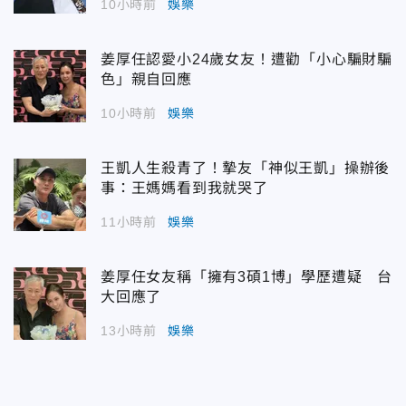
10小時前
娛樂
姜厚任認愛小24歲女友！遭勸「小心騙財騙
色」親自回應
10小時前
娛樂
王凱人生殺青了！摯友「神似王凱」操辦後
事：王媽媽看到我就哭了
11小時前
娛樂
姜厚任女友稱「擁有3碩1博」學歷遭疑 台
大回應了
13小時前
娛樂