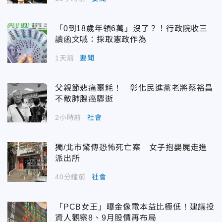
「0到18歲年領6萬」沒了？！行政院收三
讀函文喊：採取憲政作為
1天前
要聞
父親節悲痛噩耗！ 彰化民進黨老將蔡裕昌
不敵肺腺癌驟逝
2小時前
社會
獨/北市驚傳恐怖死亡案 女子抱嬰屍走進
派出所
40分鐘前
社會
「PCB女王」曝金像電本益比極低！建議投
資人觀察8、9月股價再布局