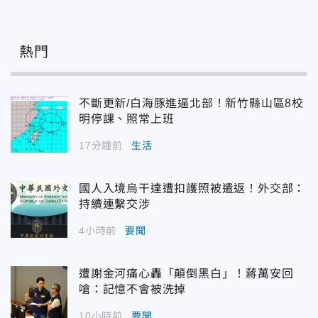
熱門
不斷更新/白海豚進逼北部！新竹縣山區8校
明停課、照常上班
17分鐘前
生活
國人入境烏干達遭扣護照被遣返！外交部：
持續連繫交涉
4小時前
要聞
遭謝金河痛心轟「顛倒黑白」！蔣萬安回
嗆：記憶不會被洗掉
10小時前
要聞