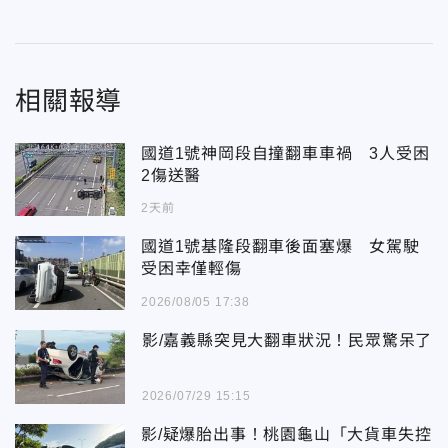
相關報導
國道1號神岡段自撞翻車車禍 3人受困
2傷送醫
2天前
國道1號基隆段翻車後面塞爆 女駕駛
受困幸僅輕傷
2026/08/05 17:38
影/嘉義縣突見大翻車狀況！民眾驚呆了
2026/07/29 15:15
影/疑爆胎出事！桃園龜山「大貨車失控