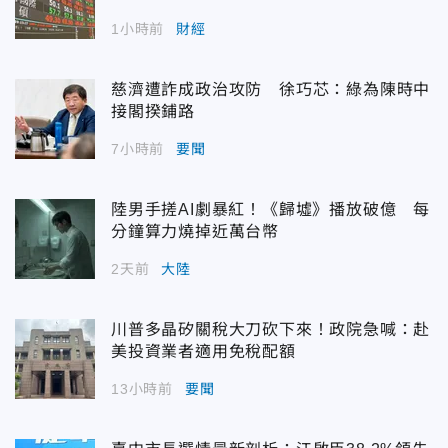
1小時前
財經
慈濟遭詐成政治攻防 徐巧芯：綠為陳時中
接閣揆鋪路
7小時前
要聞
陸男手搓AI劇暴紅！《歸墟》播放破億 每
分鐘算力燒掉近萬台幣
2天前
大陸
川普多晶矽關稅大刀砍下來！政院急喊：赴
美投資業者適用免稅配額
13小時前
要聞