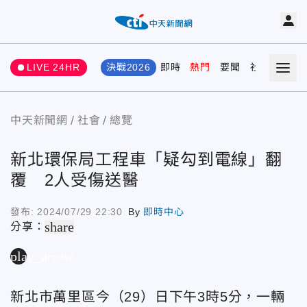
LIVE 24HR
決戰2026
即時
熱門
要聞
社會
娛樂
中天新聞網
社會
總覽
新北環保局工程車「疑勾到電線」翻
覆 2人受傷送醫
發布:
2024/07/29 22:30
By
即時中心
share
分享：
play_arrow
新北市萬里區今（29）日下午3時5分，一輛