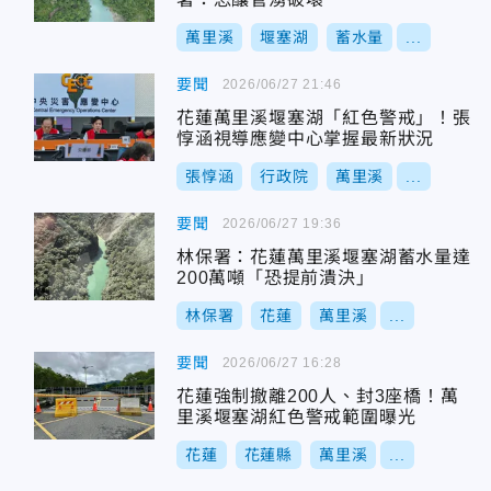
萬里溪
堰塞湖
蓄水量
...
要聞
2026/06/27 21:46
花蓮萬里溪堰塞湖「紅色警戒」！張
惇涵視導應變中心掌握最新狀況
張惇涵
行政院
萬里溪
...
要聞
2026/06/27 19:36
林保署：花蓮萬里溪堰塞湖蓄水量達
200萬噸「恐提前潰決」
林保署
花蓮
萬里溪
...
要聞
2026/06/27 16:28
花蓮強制撤離200人、封3座橋！萬
里溪堰塞湖紅色警戒範圍曝光
花蓮
花蓮縣
萬里溪
...