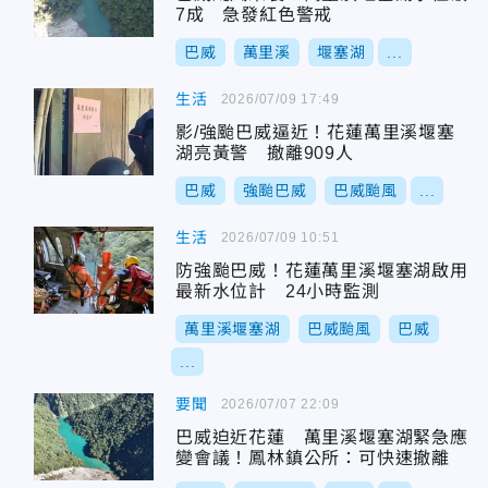
7成 急發紅色警戒
巴威
萬里溪
堰塞湖
...
生活
2026/07/09 17:49
影/強颱巴威逼近！花蓮萬里溪堰塞
湖亮黃警 撤離909人
巴威
強颱巴威
巴威颱風
...
生活
2026/07/09 10:51
防強颱巴威！花蓮萬里溪堰塞湖啟用
最新水位計 24小時監測
萬里溪堰塞湖
巴威颱風
巴威
...
要聞
2026/07/07 22:09
巴威迫近花蓮 萬里溪堰塞湖緊急應
變會議！鳳林鎮公所：可快速撤離