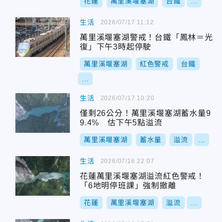
花蓮
萬里溪堰塞湖
台鐵
...
生活
2026/07/17 11:12
萬里溪堰塞湖警戒！台鐵「鳳林＝光
復」下午3時起停駛
萬里溪堰塞湖
紅色警戒
台鐵
...
生活
2026/07/17 10:20
僅剩26公分！萬里溪堰塞湖蓄水量9
9.4% 估下午5點溢流
萬里溪堰塞湖
蓄水量
溢流
...
生活
2026/07/16 22:07
花蓮萬里溪堰塞湖溢流紅色警戒！
「6地明停班課」強制撤離
花蓮
萬里溪堰塞湖
溢流
...