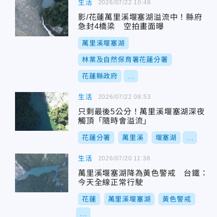
生活
2026/07/22 10:48
影/花蓮萬里溪堰塞湖溢流中！縣府
急封4橋梁 空拍畫面曝
萬里溪堰塞湖
林業及自然保育署花蓮分署
花蓮縣政府
...
生活
2026/07/22 08:53
只剩最後5公分！萬里溪堰塞湖深夜
觸頂「隨時會溢流」
花蓮分署
萬里溪
堰塞湖
...
生活
2026/07/20 11:38
萬里溪堰塞湖降為黃色警戒 台鐵：
今天全線正常行駛
花蓮
萬里溪堰塞湖
黃色警戒
...