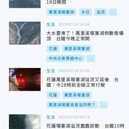
19日晚間
萬里溪堰塞湖
水位
溢流
...
生活
2026/07/18 14:44
大水要淹了！萬里溪堰塞湖倒數衝壩
頂 台鐵今晚正常開
花蓮
萬里溪堰塞湖
中央災害應變中心
...
生活
2026/07/18 10:00
花蓮萬里溪堰塞湖溢流又延後 台
鐵：今18時前全線正常行駛
花蓮
萬里溪堰塞湖
萬里溪堰塞湖會溢流嗎？
...
生活
2026/07/18 08:13
花蓮堰塞湖溢流蠢蠢欲動 台鐵10時