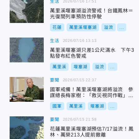
生活
2026/07/16 17:51
萬里溪堰塞湖溢流警戒！台鐵鳳林＝
光復間列車預防性停駛
花蓮
萬里溪堰塞湖
溢流
...
生活
2026/07/16 13:13
萬里溪堰塞湖只差1公尺滿水 下午3
點發布紅色警戒
萬里溪
堰塞湖
溢流
...
要聞
2026/07/15 22:37
國軍戒備！萬里溪堰塞湖將溢流 參
謀總長梅家樹：「救災視同作戰」預
置兵力！
國軍
萬里溪
堰塞湖
...
要聞
2026/07/15 21:58
花蓮萬里溪堰塞湖預估7/17溢流！鳳
林、萬榮213人提前撤離