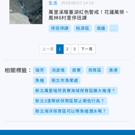
生活
2026/06/27 14:14
萬里溪堰塞湖紅色警戒！花蓮萬榮、
鳳林6村里停班課
停班停課
桃源區
高雄
...
上一頁
1
2
3
下一頁
相關標籤：
瑞芳
消波塊
貢寮
保育區
漁港
魚槍
新北市漁業處
新北萬里瑞芳貢寮海域保育區擴大幾浬？
新北3浬帶狀保育區禁止哪些行為？
新北海洋保育區可以帶魚槍潛水嗎？