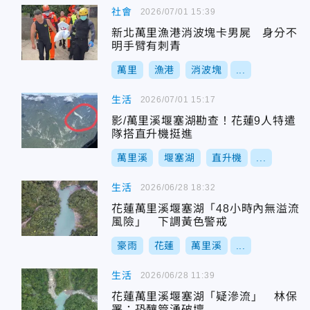
社會
2026/07/01 15:39
新北萬里漁港消波塊卡男屍 身分不
明手臂有刺青
萬里
漁港
消波塊
...
生活
2026/07/01 15:17
影/萬里溪堰塞湖勘查！花蓮9人特遣
隊搭直升機挺進
萬里溪
堰塞湖
直升機
...
生活
2026/06/28 18:32
花蓮萬里溪堰塞湖「48小時內無溢流
風險」 下調黃色警戒
豪雨
花蓮
萬里溪
...
生活
2026/06/28 11:39
花蓮萬里溪堰塞湖「疑滲流」 林保
署：恐釀管湧破壞