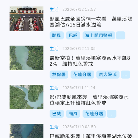
生活
2026/07/12 12:57
颱風巴威全國災情一次看 萬里溪堰
塞湖估7/15日滿水溢流
颱風
巴威
海上颱風警報
...
生活
2026/07/12 11:35
最新空拍！萬里溪堰塞湖蓄水率飆8
2% 維持紅色警戒
林保署
花蓮分署
馬太鞍溪
...
生活
2026/07/11 11:24
影/巴威颱風來襲 萬里溪堰塞湖水
位穩定上升維持紅色警戒
巴威
颱風
花蓮分署
...
生活
2026/07/10 08:50
巴威颱風來襲！萬里溪堰塞湖水位破