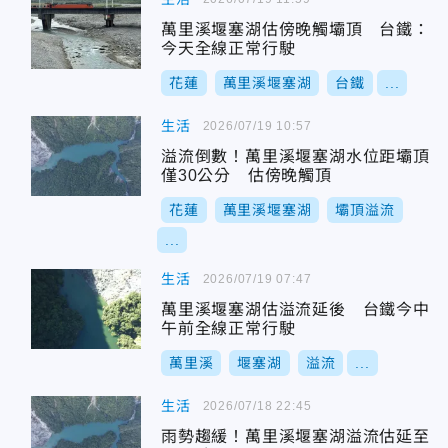
萬里溪堰塞湖估傍晚觸壩頂 台鐵：
今天全線正常行駛
花蓮
萬里溪堰塞湖
台鐵
...
生活
2026/07/19 10:57
溢流倒數！萬里溪堰塞湖水位距壩頂
僅30公分 估傍晚觸頂
花蓮
萬里溪堰塞湖
壩頂溢流
...
生活
2026/07/19 07:47
萬里溪堰塞湖估溢流延後 台鐵今中
午前全線正常行駛
萬里溪
堰塞湖
溢流
...
生活
2026/07/18 22:45
雨勢趨緩！萬里溪堰塞湖溢流估延至