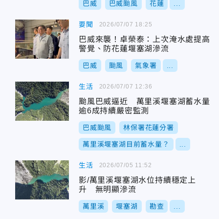
巴威
巴威颱風
花蓮
...
要聞
2026/07/07 18:25
巴威來襲！卓榮泰：上次淹水處提高
警覺、防花蓮堰塞湖滲流
巴威
颱風
氣象署
...
生活
2026/07/07 12:36
颱風巴威逼近 萬里溪堰塞湖蓄水量
逾6成持續嚴密監測
巴威颱風
林保署花蓮分署
萬里溪堰塞湖目前蓄水量？
...
生活
2026/07/05 11:52
影/萬里溪堰塞湖水位持續穩定上
升 無明顯滲流
萬里溪
堰塞湖
勘查
...