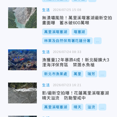
生活
2026/07/25 15:08
無潰壩風險！萬里溪堰塞湖最新空拍
畫面曝 蓄水破600萬噸
萬里溪堰塞湖
堰塞湖
林業及自然保育署花蓮分署
...
生活
2026/07/24 08:33
漁獲量12年暴跌4成！新北擬擴大3
浬海洋保育區 禁潛水魚槍
新北市漁業處
萬里
瑞芳
...
生活
2026/07/23 16:21
影/最新空拍曝！花蓮萬里溪堰塞湖
晴天溢流 防颱警戒中
萬里溪堰塞湖
晴天
溢流
...