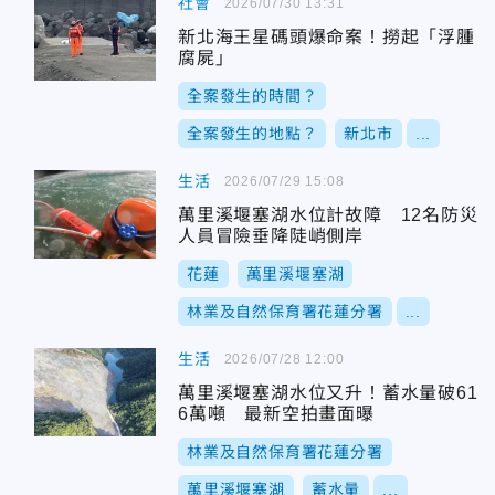
社會
2026/07/30 13:31
新北海王星碼頭爆命案！撈起「浮腫
腐屍」
全案發生的時間？
全案發生的地點？
新北市
...
生活
2026/07/29 15:08
萬里溪堰塞湖水位計故障 12名防災
人員冒險垂降陡峭側岸
花蓮
萬里溪堰塞湖
林業及自然保育署花蓮分署
...
生活
2026/07/28 12:00
萬里溪堰塞湖水位又升！蓄水量破61
6萬噸 最新空拍畫面曝
林業及自然保育署花蓮分署
萬里溪堰塞湖
蓄水量
...