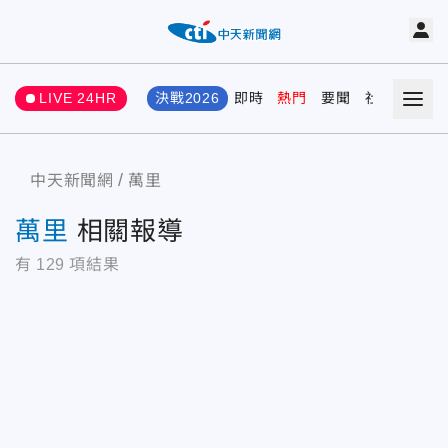
LIVE 24HR
決戰2026
即時
熱門
要聞
社會
娛樂
中天新聞網
萬里
萬里
相關報導
有
129
項結果