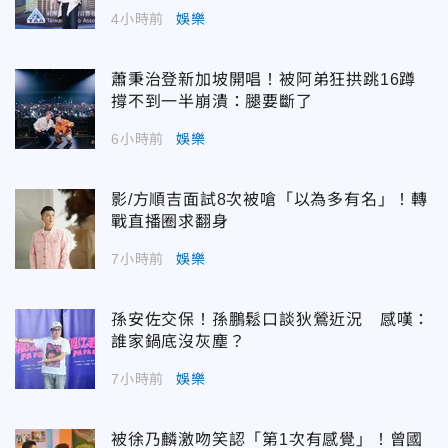
4小時前
娛樂
蕭秉治登新加坡開唱！被阿弟狂拱跳16蹲
撐不到一半崩潰：腿要斷了
6小時前
娛樂
影/方順吉面試8次被嗆「以為多有名」！轉
戰直播圈求翻身
7小時前
娛樂
孫安佐交保！孫鵬鬆口談狄鶯近況 感嘆：
誰家鍋底沒灰塵？
7小時前
娛樂
被徐乃麟激吻笑認「第1次有感覺」！曾國