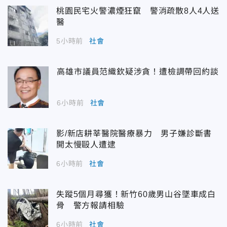
桃園民宅火警濃煙狂竄 警消疏散8人4人送
醫
5小時前
社會
高雄市議員范織欽疑涉貪！遭檢調帶回約談
6小時前
社會
影/新店耕莘醫院醫療暴力 男子嫌診斷書
開太慢毆人遭逮
6小時前
社會
失蹤5個月尋獲！新竹60歲男山谷墜車成白
骨 警方報請相驗
6小時前
社會