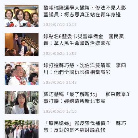
酸賴瑞隆選舉大撒幣、修法不見人影
藍議員：柯志恩真正站在青年身邊
2026/07/10 15:12
綠點名8藍委卡災害準備金 國民黨
轟：拿人民生命當政治遮羞布
2026/06/25 15:02
綠打造蘇巧慧、沈伯洋雙箭頭 李四
川：他們全國仇恨值相當高啦
2026/06/16 21:43
蘇巧慧稱「最了解新北」 柳采葳舉3
事打臉：妳總背叛新北市民
2026/06/16 17:10
「原民媳婦」卻反禁伐補償？ 蘇巧
慧：反對的是不經討論亂修