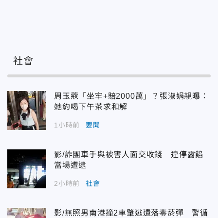
社會
周玉蔻「坐牢+賠2000萬」？張淑娟親曝：
她約喝下午茶求和解
1小時前
要聞
影/詐團車手與被害人面交收錢 違停露餡
當場遭逮
2小時前
社會
影/無照男南港撞2車肇逃遺落毒菸彈 警循