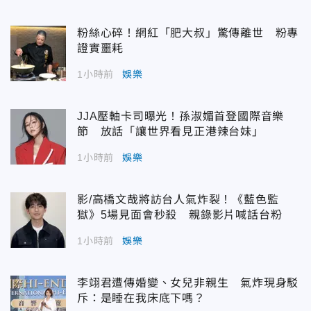
粉絲心碎！網紅「肥大叔」驚傳離世 粉專
證實噩耗
1小時前
娛樂
JJA壓軸卡司曝光！孫淑媚首登國際音樂
節 放話「讓世界看見正港辣台妹」
1小時前
娛樂
影/高橋文哉將訪台人氣炸裂！《藍色監
獄》5場見面會秒殺 親錄影片喊話台粉
1小時前
娛樂
李翊君遭傳婚變、女兒非親生 氣炸現身駁
斥：是睡在我床底下嗎？