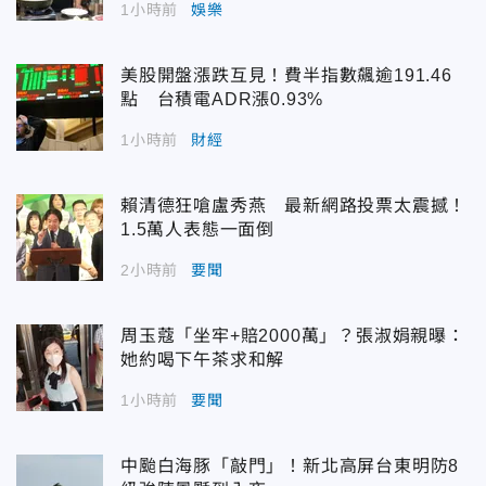
1小時前
娛樂
美股開盤漲跌互見！費半指數飆逾191.46
點 台積電ADR漲0.93%
1小時前
財經
賴清德狂嗆盧秀燕 最新網路投票太震撼！
1.5萬人表態一面倒
2小時前
要聞
周玉蔻「坐牢+賠2000萬」？張淑娟親曝：
她約喝下午茶求和解
1小時前
要聞
中颱白海豚「敲門」！新北高屏台東明防8