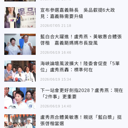
宣布參選嘉義縣長 吳品叡提6大政
見：嘉義縣需要升級
2026/07/05 21:18
藍白合大躍進！盧秀燕、黃敏惠合體張
啓楷 嘉義颳媽媽市長旋風
2026/06/19 16:46
海峽論壇風波擴大！陸委會促查「5單
位」盧秀燕轟：標準何在
2026/06/19 15:34
下一站會更好劍指2028？盧秀燕：現在
「2件事」更重要
2026/06/19 14:40
盧秀燕合體黃敏惠！親送「藍白槳」挺
張啓楷當選