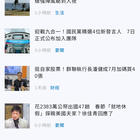
級強陣風颳到入夜
1小時前
生活
迎戰九合一！國民黨精選4位新發言人 7日
正式公布加入團隊
3小時前
要聞
挺自家股票！群聯執行長潘健成7月加碼買4
0張
1天前
財經
花2383萬公帑出國47趟 春節「就地休
假」探親美國夫家？徐佳青回應了
5小時前
要聞