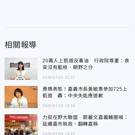
相關報導
20萬人上凱道反毒油 行政院尊重：食
安沒有藍綠、朝野之分
2026/07/25 22:37
勇媽表態！嘉義市長黃敏惠參加725上
凱道 轟：中央失能應道歉
2026/07/19 19:32
力挺在野大聯盟 鄭麗文嘉義輔選喊：
延續嘉市執政、翻轉嘉縣
2026/07/09 16:45