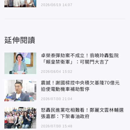
2026/06/19 14:07
延伸閱讀
卓榮泰彈劾案不成立！翁曉玲轟監院
「賴皇禁衛軍」：可關門大吉了
2026/08/04 15:02
震撼！謝國樑控中央積欠基隆70億元
迫使電動機車補助暫停
2026/07/30 21:04
怒轟民進黨吃相難看！鄭麗文雲林輔選
張嘉郡：下架毒油政府
2026/07/30 15:48