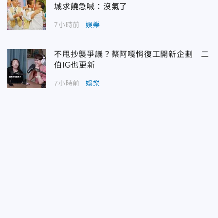
城求饒急喊：沒氣了
7小時前
娛樂
不甩抄襲爭議？蔡阿嘎悄復工開新企劃 二
伯IG也更新
7小時前
娛樂