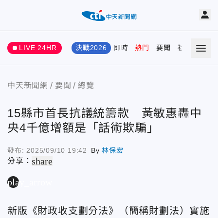
LIVE 24HR
決戰2026
即時
熱門
要聞
社會
娛樂
中天新聞網
要聞
總覽
15縣市首長抗議統籌款 黃敏惠轟中
央4千億增額是「話術欺騙」
發布:
2025/09/10 19:42
By
林保宏
share
分享：
play_arrow
新版《財政收支劃分法》（簡稱財劃法）實施