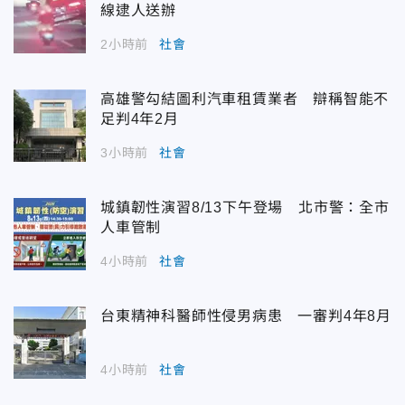
線逮人送辦
2小時前
社會
高雄警勾結圖利汽車租賃業者 辯稱智能不
足判4年2月
3小時前
社會
城鎮韌性演習8/13下午登場 北市警：全市
人車管制
4小時前
社會
台東精神科醫師性侵男病患 一審判4年8月
4小時前
社會