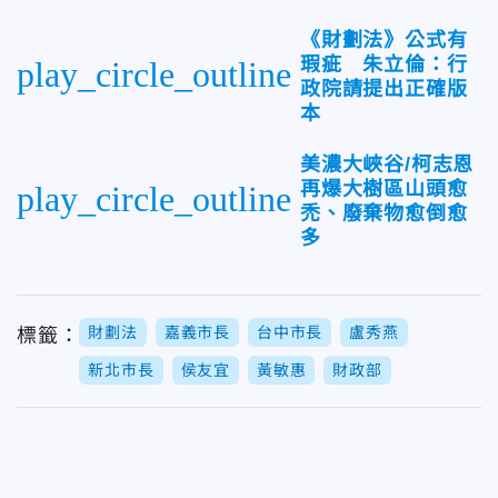
《財劃法》公式有
瑕疵 朱立倫：行
play_circle_outline
政院請提出正確版
本
美濃大峽谷/柯志恩
再爆大樹區山頭愈
play_circle_outline
禿、廢棄物愈倒愈
多
財劃法
嘉義市長
台中市長
盧秀燕
標籤：
新北市長
侯友宜
黃敏惠
財政部