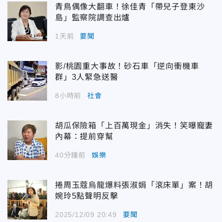
青鳥偶像大翻車！徐佳青「帶兒子登東沙
島」監察院調查出爐
1天前
要聞
影/桃園重大事故！砂石車「逆向衝機車
群」3人緊急送醫
8小時前
社會
胡瓜保險箱「上百萬現金」消失！笑曝寵妻
內幕：提前穿幫
40分鐘前
娛樂
捲周玉蔻烏龍爆料張淑娟「滾床單」案！胡
婉玲5點聲明反擊
2025/12/09 20:49
要聞