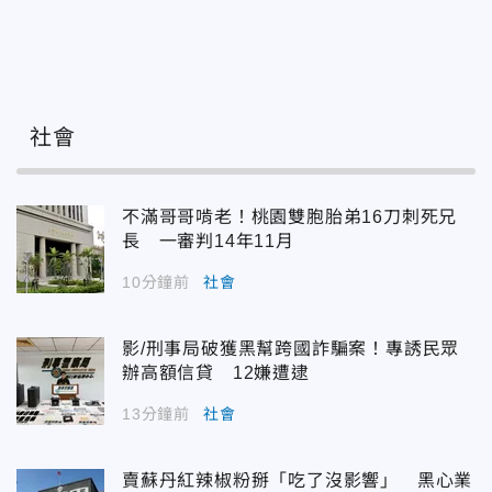
社會
不滿哥哥啃老！桃園雙胞胎弟16刀刺死兄
長 一審判14年11月
10分鐘前
社會
影/刑事局破獲黑幫跨國詐騙案！專誘民眾
辦高額信貸 12嫌遭逮
13分鐘前
社會
賣蘇丹紅辣椒粉掰「吃了沒影響」 黑心業