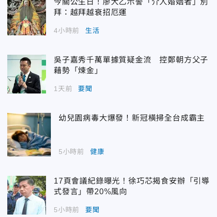
今關公生日！廖大乙示警「介入婚姻者」別
拜：越拜越衰招厄運
4小時前
生活
吳子嘉秀千萬單據質疑金流 控鄭朝方父子
藉勢「煉金」
1天前
要聞
幼兒園病毒大爆發！新冠橫掃全台成霸主
5小時前
健康
17頁會議紀錄曝光！徐巧芯揭食安辦「引導
式發言」帶20%風向
5小時前
要聞