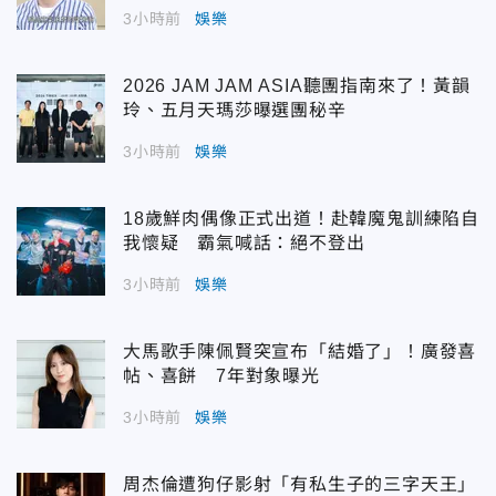
3小時前
娛樂
2026 JAM JAM ASIA聽團指南來了！黃韻
玲、五月天瑪莎曝選團秘辛
3小時前
娛樂
18歲鮮肉偶像正式出道！赴韓魔鬼訓練陷自
我懷疑 霸氣喊話：絕不登出
3小時前
娛樂
大馬歌手陳佩賢突宣布「結婚了」！廣發喜
帖、喜餅 7年對象曝光
3小時前
娛樂
周杰倫遭狗仔影射「有私生子的三字天王」