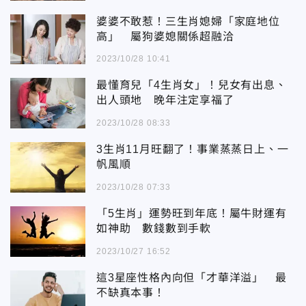
婆婆不敢惹！三生肖媳婦「家庭地位
高」 屬狗婆媳關係超融洽
2023/10/28 10:41
最懂育兒「4生肖女」！兒女有出息、
出人頭地 晚年注定享福了
2023/10/28 08:33
3生肖11月旺翻了！事業蒸蒸日上、一
帆風順
2023/10/28 07:33
「5生肖」運勢旺到年底！屬牛財運有
如神助 數錢數到手軟
2023/10/27 16:52
這3星座性格內向但「才華洋溢」 最
不缺真本事！