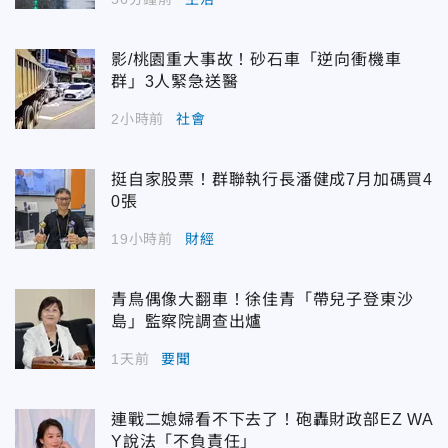
影/桃園重大事故！砂石車「逆向衝機車
群」3人緊急送醫
2小時前
社會
挺自家股票！群聯執行長潘健成7月加碼買4
0張
19小時前
財經
青鳥偶像大翻車！徐佳青「帶兒子登東沙
島」監察院調查出爐
1天前
要聞
連戰二媳婦看不下去了！砲轟財政部EZ WA
Y說法「不負責任」