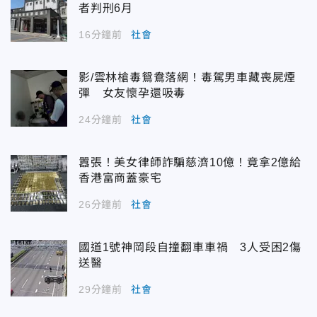
者判刑6月
16分鐘前
社會
影/雲林槍毒鴛鴦落網！毒駕男車藏喪屍煙
彈 女友懷孕還吸毒
24分鐘前
社會
囂張！美女律師詐騙慈濟10億！竟拿2億給
香港富商蓋豪宅
26分鐘前
社會
國道1號神岡段自撞翻車車禍 3人受困2傷
送醫
29分鐘前
社會