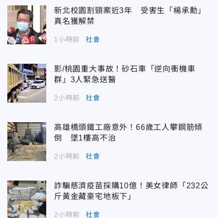
新北校園割頸案近3年 受害生「楊承勳」
真名獲解禁
1小時前
社會
影/桃園重大事故！砂石車「逆向衝機車
群」3人緊急送醫
2小時前
社會
高雄橋頭鐵工廠意外！66歲工人攀鋼筋傾
倒 墜1樓高不治
2小時前
社會
詐騙慈濟疫苗採購10億！美女律師「232公
斤黃金藏豪宅地板下」
2小時前
社會