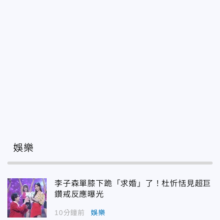
娛樂
李子森單膝下跪「求婚」了！杜忻恬見超巨
鑽戒反應曝光
10分鐘前
娛樂