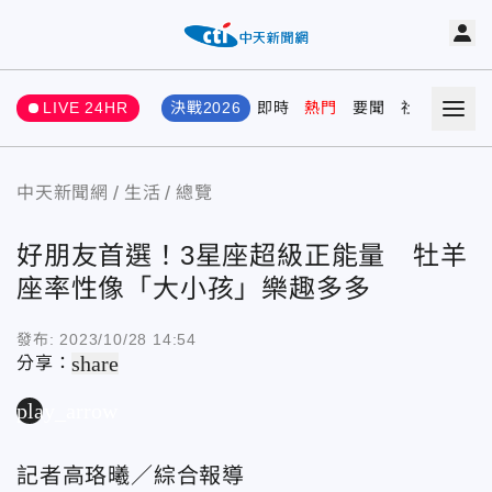
LIVE 24HR
決戰2026
即時
熱門
要聞
社會
娛樂
中天新聞網
生活
總覽
好朋友首選！3星座超級正能量 牡羊
座率性像「大小孩」樂趣多多
發布:
2023/10/28 14:54
share
分享：
play_arrow
記者高珞曦／綜合報導