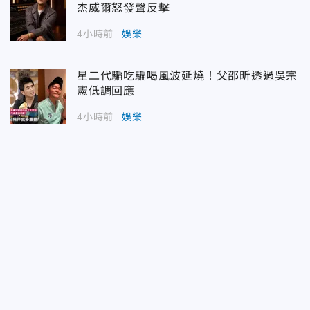
杰威爾怒發聲反擊
4小時前
娛樂
星二代騙吃騙喝風波延燒！父邵昕透過吳宗
憲低調回應
4小時前
娛樂