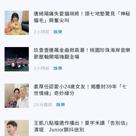
唐綺陽痛失愛貓咪將！頭七地墊驚見「神秘
貓毛」興奮尖叫
2小時前
娛樂
玖壹壹連飆金曲掀高潮！桃園珍珠海岸音樂
節壓軸開唱嗨翻全場
2小時前
娛樂
姜厚任認愛小24歲女友！揭塵封39年「七
世情緣」奇妙緣分
26分鐘前
娛樂
王凱八點檔遺作播出！夏宇禾讀「告別信」
潰堤 Junior顫抖送別