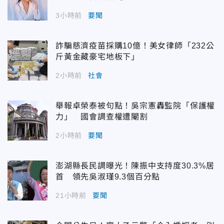
3小時前
要聞
詐騙慈濟疫苗採購10億！美女律師「232公
斤黃金藏豪宅地板下」
2小時前
社會
舉報卓榮泰被句點！吳宗憲轟監院「保護權
力」 國會調查權遭閹割
2小時前
要聞
澎湖縣長民調曝光！陳振中支持度30.3%居
首 領先吳淑瑾9.3個百分點
21小時前
要聞