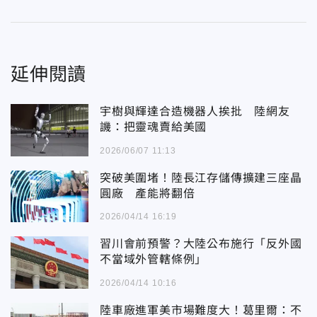
延伸閱讀
宇樹與輝達合造機器人挨批 陸網友
譏：把靈魂賣給美國
2026/06/07 11:13
突破美圍堵！陸長江存儲傳擴建三座晶
圓廠 產能將翻倍
2026/04/14 16:19
習川會前預警？大陸公布施行「反外國
不當域外管轄條例」
2026/04/14 10:16
陸車廠進軍美市場難度大！葛里爾：不