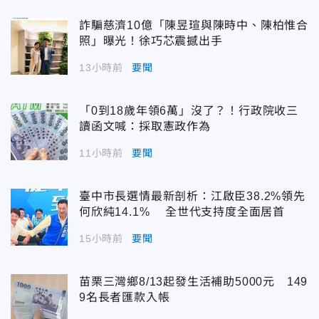
詐騙慈濟10億「陳昱瑄與陳時中、陳柏惟合
照」曝光！徐巧芯震撼出手
13小時前
要聞
「0到18歲年領6萬」沒了？！行政院收三
讀函文喊：採取憲政作為
11小時前
要聞
臺中市長選情最新剖析：江啟臣38.2%領先
何欣純14.1% 全世代支持度全面居首
15小時前
要聞
苗栗三灣鄉8/13起發生活補助5000元 149
9名長者匯款入帳