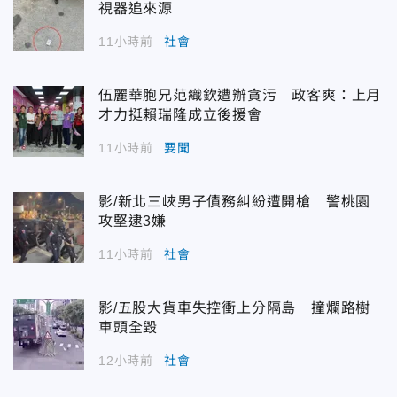
視器追來源
11小時前
社會
伍麗華胞兄范織欽遭辦貪污 政客爽：上月
才力挺賴瑞隆成立後援會
11小時前
要聞
影/新北三峽男子債務糾紛遭開槍 警桃園
攻堅逮3嫌
11小時前
社會
影/五股大貨車失控衝上分隔島 撞爛路樹
車頭全毀
12小時前
社會