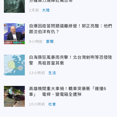
分鐘算力燒掉近萬台幣
1天前
大陸
自爆因疫苗問題遠離綠營！郭正亮酸：他們
跟沈伯洋有仇？
9小時前
要聞
白海豚狂風暴雨夾擊！北台灣剉咧等恐發陸
警 馬祖首當其衝
13小時前
生活
高雄晚間重大車禍！轎車突暴衝「連撞6
車」 電桿、變電箱全遭殃
10小時前
社會