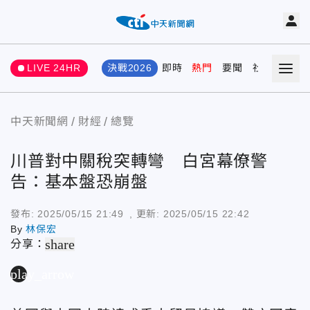
LIVE 24HR
決戰2026
即時
熱門
要聞
社會
娛樂
中天新聞網
財經
總覽
川普對中關稅突轉彎 白宮幕僚警
告：基本盤恐崩盤
發布:
2025/05/15 21:49
, 更新:
2025/05/15 22:42
By
林保宏
share
分享：
play_arrow