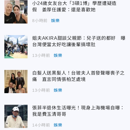
小24歲女友台大「3碩1博」學歷遭疑造
假 姜厚任護愛：還是喜歡她
8小時前
娛樂
姐夫AKIRA甜談父親節：兒子送的都好 曝
台灣便當太好吃讓後輩搞壞肚
13小時前
娛樂
白髮人送黑髮人！台玻夫人首發聲曝喪子之
痛 直言同情張柏芝處境
13小時前
娛樂
張菲半退休生活曝光！現身上海機場自曝：
我是費玉清哥哥
14小時前
娛樂