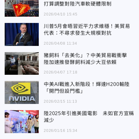
打算調整對陸汽車軟硬體限制
2026/04/10 15:45
川普5月會晤習近平力求維穩！美貿易
代表：不尋求發生大規模對抗
2026/04/08 11:34
豬飼料「去美化」？中美貿易戰衝擊
陸加速推發酵飼料減少大豆依賴
2026/04/07 17:18
中美AI戰進入新階段！輝達H200輸陸
「開門但設門檻」
2026/02/15 11:13
陸2025年引進美國電影 未如官方宣稱
減少
2026/01/16 15:34