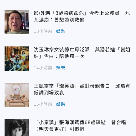
影/外甥「3歲染病命危」今考上公務員 九
孔淚崩：曾想過別救他
13小時前
娛樂
沈玉琳穿女裝憶亡母泛淚 與潘若迪「變姐
妹」告白：陪他瘋一次
14小時前
娛樂
王凱靈堂「燦笑照」藏對母親告白 邱瓈寬
低調到場致哀
15小時前
娛樂
「小秦漢」張海漢驚傳68歲驟逝 昔合唱
〈明天會更好〉引追憶