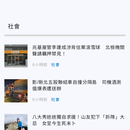
社會
兆基屋管李建成涉背信案滾雪球 北檢晚間
聲請羈押禁見！
9小時前
社會
影/新北五股聯結車自撞分隔島 司機酒測
值爆表遭送辦
9小時前
社會
八大秀迷途獨自求援！山友犯下「拆隊」大
忌 女至今生死未卜