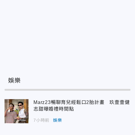
娛樂
Marz23暢聊育兒經鬆口2胎計畫 玖壹壹健
志甜曝婚禮時間點
7小時前
娛樂