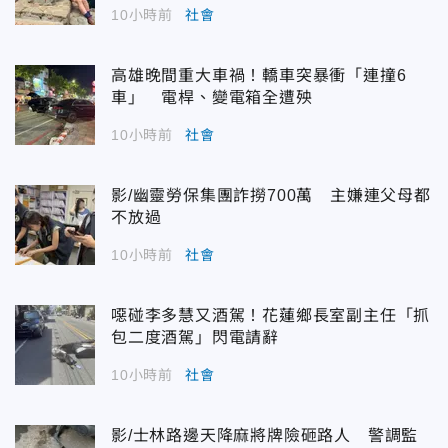
10小時前
社會
高雄晚間重大車禍！轎車突暴衝「連撞6
車」 電桿、變電箱全遭殃
10小時前
社會
影/幽靈勞保集團詐撈700萬 主嫌連父母都
不放過
10小時前
社會
噁碰李多慧又酒駕！花蓮鄉長室副主任「抓
包二度酒駕」閃電請辭
10小時前
社會
影/士林路邊天降麻將牌險砸路人 警調監