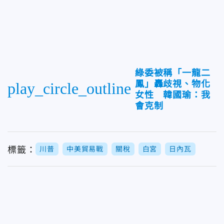
綠委被稱「一龍二
鳳」轟歧視、物化
play_circle_outline
女性 韓國瑜：我
會克制
標籤：
川普
中美貿易戰
關稅
白宮
日內瓦