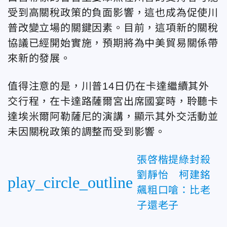
受到高關稅政策的負面影響，這也成為促使川
普改變立場的關鍵因素。目前，這項新的關稅
協議已經開始實施，預期將為中美貿易關係帶
來新的發展。
值得注意的是，川普14日仍在卡達繼續其外
交行程，在卡達路薩爾宮出席國宴時，聆聽卡
達埃米爾阿勒薩尼的演講，顯示其外交活動並
未因關稅政策的調整而受到影響。
張啓楷提綠封殺
劉靜怡 柯建銘
play_circle_outline
飆粗口嗆：比老
子還老子