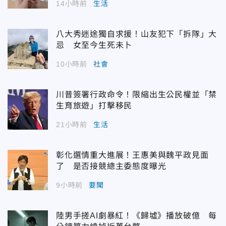
14小時前
生活
八大秀迷途獨自求援！山友犯下「拆隊」大
忌 女至今生死未卜
10小時前
社會
川普簽署行政命令！限縮出生公民權並「禁
生育旅遊」打擊移民
21小時前
生活
彰化選情重大進展！王惠美與魏平政見面
了 是否接競總主委態度曝光
9小時前
要聞
陸男手搓AI劇暴紅！《歸墟》播放破億 每