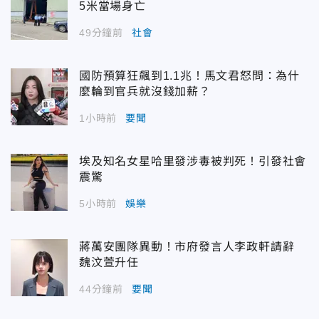
5米當場身亡
49分鐘前
社會
國防預算狂飆到1.1兆！馬文君怒問：為什
麼輪到官兵就沒錢加薪？
1小時前
要聞
埃及知名女星哈里發涉毒被判死！引發社會
震驚
5小時前
娛樂
蔣萬安團隊異動！市府發言人李政軒請辭
魏汶萱升任
44分鐘前
要聞