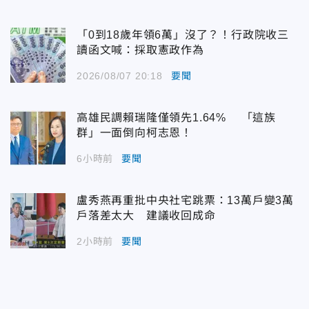
「0到18歲年領6萬」沒了？！行政院收三
讀函文喊：採取憲政作為
2026/08/07 20:18
要聞
高雄民調賴瑞隆僅領先1.64% 「這族
群」一面倒向柯志恩！
6小時前
要聞
盧秀燕再重批中央社宅跳票：13萬戶變3萬
戶落差太大 建議收回成命
2小時前
要聞