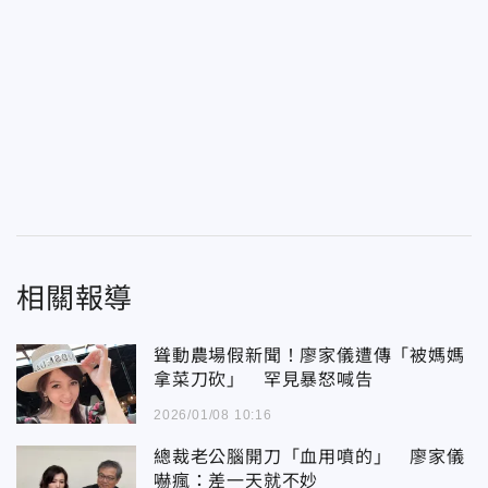
相關報導
聳動農場假新聞！廖家儀遭傳「被媽媽
拿菜刀砍」 罕見暴怒喊告
2026/01/08 10:16
總裁老公腦開刀「血用噴的」 廖家儀
嚇瘋：差一天就不妙