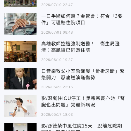
2026/07/10 22:47
一日手術如何賠？金管會：符合「3要
件」可理賠住院項目
2026/07/01 08:48
高雄教師控遭強制送醫！ 衛生局澄
清：高風險已同意住院
2026/06/10 19:37
日音樂教父小室哲哉曝「骨折牙斷」緊
急開刀 忍痛巡演瞞傷勢
2026/05/23 22:16
影/温嵐住ICU停工！吳宗憲憂心她「腎
臟也出問題」揭最新病況
2026/05/17 18:03
影/孫德榮中風住院15天！脫離危險期