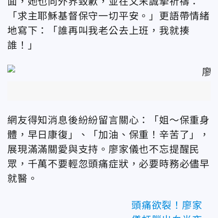
面，她也向外界致歉，並在文末誠摯祈禱：
「求主耶穌基督保守一切平安。」更語帶情緒
地寫下：「誰再叫我老公去上班，我就揍
誰！」
網友得知消息後紛紛留言關心：「姐～保重身
體，早日康復」、「加油、保重！辛苦了」，
展現滿滿關愛與支持。廖家儀也不忘提醒民
眾，千萬不要輕忽頭痛症狀，必要時務必儘早
就醫。
頭痛欲裂！廖家