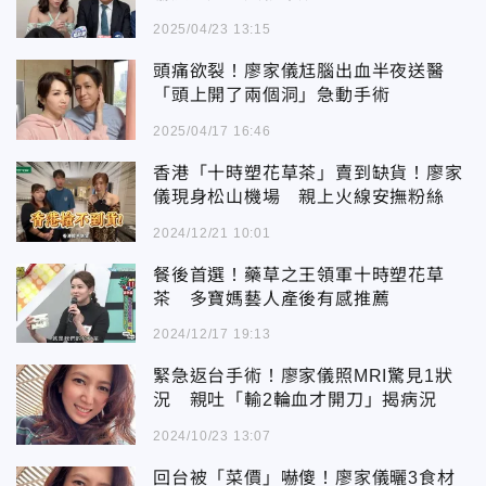
2025/04/23 13:15
頭痛欲裂！廖家儀尪腦出血半夜送醫
「頭上開了兩個洞」急動手術
2025/04/17 16:46
香港「十時塑花草茶」賣到缺貨！廖家
儀現身松山機場 親上火線安撫粉絲
2024/12/21 10:01
餐後首選！藥草之王領軍十時塑花草
茶 多寶媽藝人產後有感推薦
2024/12/17 19:13
緊急返台手術！廖家儀照MRI驚見1狀
況 親吐「輸2輪血才開刀」揭病況
2024/10/23 13:07
回台被「菜價」嚇傻！廖家儀曬3食材