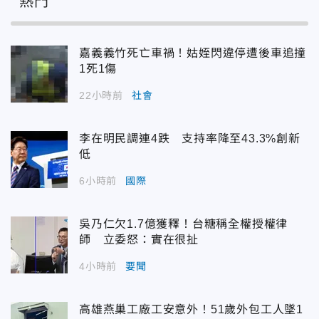
熱門
嘉義義竹死亡車禍！姑姪閃違停遭後車追撞
1死1傷
22小時前
社會
李在明民調連4跌 支持率降至43.3%創新
低
6小時前
國際
吳乃仁欠1.7億獲釋！台糖稱全權授權律
師 立委怒：實在很扯
4小時前
要聞
高雄燕巢工廠工安意外！51歲外包工人墜1