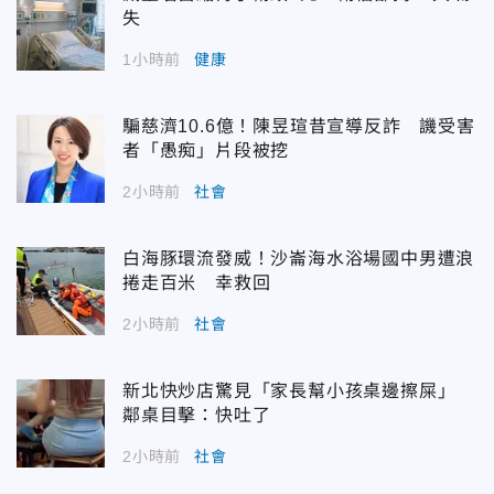
失
1小時前
健康
騙慈濟10.6億！陳昱瑄昔宣導反詐 譏受害
者「愚痴」片段被挖
2小時前
社會
白海豚環流發威！沙崙海水浴場國中男遭浪
捲走百米 幸救回
2小時前
社會
新北快炒店驚見「家長幫小孩桌邊擦屎」
鄰桌目擊：快吐了
2小時前
社會