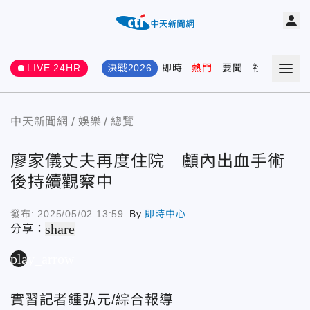
LIVE 24HR
決戰2026
即時
熱門
要聞
社會
娛樂
中天新聞網
娛樂
總覽
廖家儀丈夫再度住院 顱內出血手術
後持續觀察中
發布:
2025/05/02 13:59
By
即時中心
share
分享：
play_arrow
實習記者鍾弘元/綜合報導