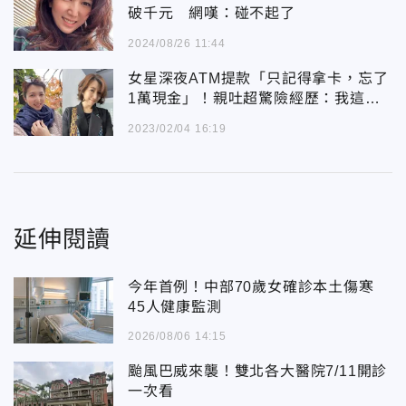
破千元 網嘆：碰不起了
2024/08/26 11:44
女星深夜ATM提款「只記得拿卡，忘了
1萬現金」！親吐超驚險經歷：我這個
大笨蛋
2023/02/04 16:19
延伸閱讀
今年首例！中部70歲女確診本土傷寒
45人健康監測
2026/08/06 14:15
颱風巴威來襲！雙北各大醫院7/11開診
一次看