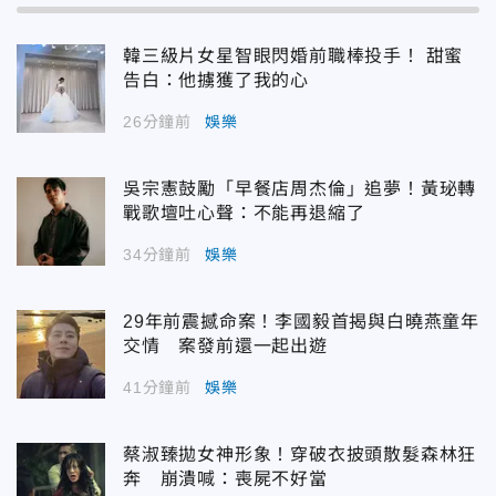
韓三級片女星智眼閃婚前職棒投手！ 甜蜜
告白：他擄獲了我的心
26分鐘前
娛樂
吳宗憲鼓勵「早餐店周杰倫」追夢！黃珌轉
戰歌壇吐心聲：不能再退縮了
34分鐘前
娛樂
29年前震撼命案！李國毅首揭與白曉燕童年
交情 案發前還一起出遊
41分鐘前
娛樂
蔡淑臻拋女神形象！穿破衣披頭散髮森林狂
奔 崩潰喊：喪屍不好當