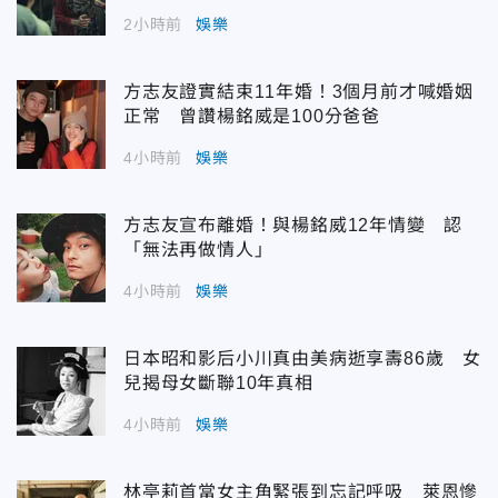
2小時前
娛樂
方志友證實結束11年婚！3個月前才喊婚姻
正常 曾讚楊銘威是100分爸爸
4小時前
娛樂
方志友宣布離婚！與楊銘威12年情變 認
「無法再做情人」
4小時前
娛樂
日本昭和影后小川真由美病逝享壽86歲 女
兒揭母女斷聯10年真相
4小時前
娛樂
林亭莉首當女主角緊張到忘記呼吸 萊恩慘