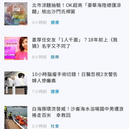
北市涼麵抽驗！OK超商「豪華海陸總匯涼
麵」檢出沙門氏桿菌
3小時前
健康
姜厚任女友「1人千面」？18年前上《我
猜》名字又不同了
8小時前
娛樂
10小時腦瘤手術切錯！日醫忽視2次警告
婦人慘癱瘓
7小時前
健康
白海豚環流發威！沙崙海水浴場國中男遭浪
捲走百米 幸救回
2小時前
社會