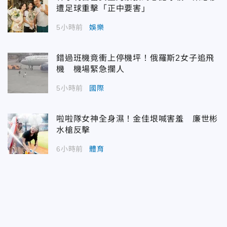
遭足球重擊「正中要害」
5小時前
娛樂
錯過班機竟衝上停機坪！俄羅斯2女子追飛
機 機場緊急攔人
5小時前
國際
啦啦隊女神全身濕！金佳垠喊害羞 廉世彬
水槍反擊
6小時前
體育