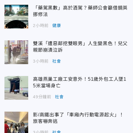
「藥駕黑數」高於酒駕？藥師公會籲借鏡英
挪修法
2小時前
健康
雙溪「遭惡鄰挖雙眼男」人生變黑色！兒父
親節崩潰泣訴
3小時前
社會
高雄燕巢工廠工安意外！51歲外包工人墜1
5米當場身亡
49分鐘前
社會
影/高鐵出事了「車廂內行動電源起火」！
旅客嚇奔逃
3小時前
社會