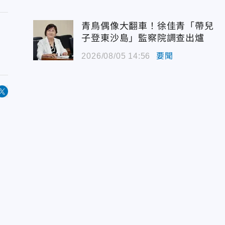
青鳥偶像大翻車！徐佳青「帶兒
子登東沙島」監察院調查出爐
2026/08/05 14:56
要聞