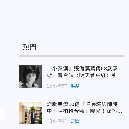
快
熱門
「小秦漢」張海漢驚傳68歲驟
逝 昔合唱〈明天會更好〉引追
憶
15小時前
娛樂
詐騙慈濟10億「陳昱瑄與陳時
中、陳柏惟合照」曝光！徐巧芯
震撼出手
13小時前
要聞