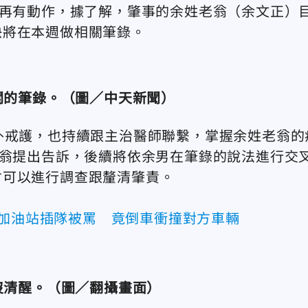
將再有動作，據了解，肇事的余姓老翁（余文正）
快將在本週做相關筆錄。
關的筆錄。
（圖／中天新聞
）
外戒護，也持續跟主治醫師聯繫，掌握余姓老翁的
余翁提出告訴，後續將依余男在筆錄的說法進行交
才可以進行調查跟釐清肇責。
伯加油站插隊被罵 竟倒車衝撞對方車輛
沒清醒。
（圖／翻攝畫面）