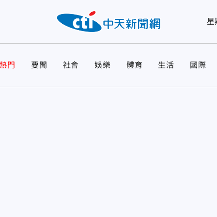
星
熱門
要聞
社會
娛樂
體育
生活
國際