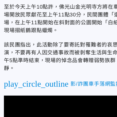
至於今天上午10點許，佛光山金光明寺方將在
場開放民眾獻花至上午11點30分，民間團體「還路於民
場，在上午11點開始在斜對面的公園開始「白
現場摺紙鶴跟點蠟燭。
該民團指出，此活動除了要寄託對罹難者的哀
演，不要再有人因交通事故而被剝奪生活與生
午5點準時結束，現場的悼念品會轉贈弱勢族群
靜。
play_circle_outline
影/詐團車手落網