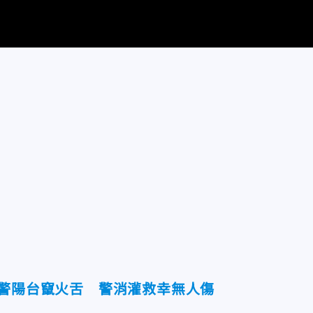
火警陽台竄火舌 警消灌救幸無人傷