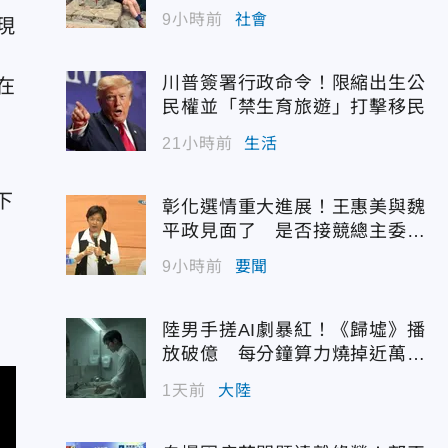
9小時前
社會
現
川普簽署行政命令！限縮出生公
在
民權並「禁生育旅遊」打擊移民
21小時前
生活
下
彰化選情重大進展！王惠美與魏
平政見面了 是否接競總主委態
度曝光
9小時前
要聞
陸男手搓AI劇暴紅！《歸墟》播
放破億 每分鐘算力燒掉近萬台
幣
1天前
大陸