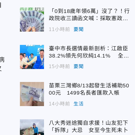
目
「0到18歲年領6萬」沒了？！行
政院收三讀函文喊：採取憲政作
為
11小時前
要聞
臺中市長選情最新剖析：江啟臣
38.2%領先何欣純14.1% 全世
病
代支持度全面居首
15小時前
要聞
叉
苗栗三灣鄉8/13起發生活補助50
00元 1499名長者匯款入帳
14小時前
生活
八大秀迷途獨自求援！山友犯下
「拆隊」大忌 女至今生死未卜