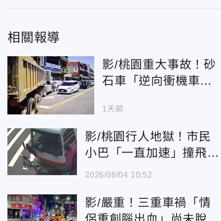
相關報導
影/桃園重大事故！砂
石車「逆向衝機車
群」3人緊急送醫
1天前
影/桃園行人地獄！市民
小巴「一直加速」撞飛女
害腦出血
2026/08/04 10:52
影/嚴重！三重車禍「情
侶重創腦出血」尚未脫離