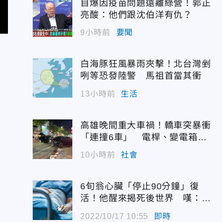
自爆因疫苗問題遠離綠營！郭正
亮酸：他們跟沈伯洋有仇？
9小時前
要聞
白海豚狂風暴雨夾擊！北台灣剉
咧等恐發陸警 馬祖首當其衝
13小時前
生活
高雄晚間重大車禍！轎車突暴衝
「連撞6車」 電桿、變電箱全
遭殃
10小時前
社會
6旬翁心臟「停止90分鐘」復
活！他醒來揭死後世界 嘆：很
恐怖…
2022/10/17 10:55
即時