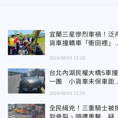
宜蘭三星慘烈車禍！泛
貨車撞轎車「衝田裡」
6傷
2026/08/05 15:20
台北內湖民權大橋5車
一團 小貨車未保車距
2傷
2026/08/03 12:55
全民緝兇！三重騎士被
到骨裂、頭遭重擊 疑