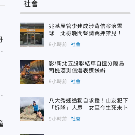
社會
兆基屋管李建成涉背信案滾雪
球 北檢晚間聲請羈押禁見！
舟
9小時前
社會
釀
影/新北五股聯結車自撞分隔島
司機酒測值爆表遭送辦
9小時前
社會
撞
釀
八大秀迷途獨自求援！山友犯下
「拆隊」大忌 女至今生死未卜
9小時前
社會
撞
似