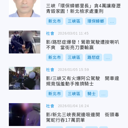
三峽「環保蟑螂里長」貪4萬讓廢瀝
青毀家園！新北檢求處重刑
新北市
三峽區
環保蟑螂
...
社會
2026/03/01 11:45
影/路怒症爆發！鶯歌駕駛遭按喇叭
不爽 當街亮刀要輸贏
新北市
三峽區
路怒症
...
社會
2026/01/05 15:59
影/三峽又有火爆阿公駕駛 開車違
規竟惱羞動手推擠騎士
新北市
三峽區
騎士
...
社會
2026/01/04 16:24
影/新北三峽喪屍邊吸邊開 街頭毒
駕蛇行吞17萬罰單