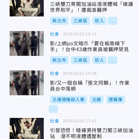
三峽雙刀男闖加油站潑液體喊「維護
世界和平」！遭裁准羈押
新北市
三峽區
砍人
...
社會
2025/12/22 10:12
影/上網po文暗示「要在板南線下
手」！台中43歲作業員被羈押禁見
新北市
三峽區
砍人
...
社會
2025/12/21 15:28
影/又一個自稱「張文同夥」！作業
員台中落網
北捷隨機殺人案
北捷
煙幕彈
...
社會
2025/12/20 17:41
引發恐慌！睡褲男持雙刀闖三峽加油
站 潑不明液體遭壓制