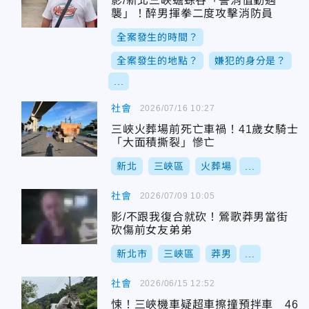
影/新北三峽蟾蜍谷「警消值勤遇
襲」！醉男揮拳二度攻擊消防員
全案發生的時間？
全案發生的地點？
嫌犯的身分是？
...
社會
2026/07/16 10:27
三峽火葬場前死亡車禍！41歲女騎士
「大面積撕裂」慘亡
新北
三峽區
火葬場
...
社會
2026/07/09 10:05
影/不跟我復合就砍！鶯歌莽男當街
砍傷前女友弟弟
新北市
三峽區
莽男
...
社會
2026/06/15 12:52
悚！三峽機車疑超車擦撞預拌車 46