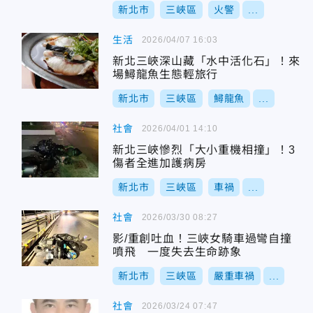
新北市
三峽區
火警
...
生活
2026/04/07 16:03
新北三峽深山藏「水中活化石」！來
場鱘龍魚生態輕旅行
新北市
三峽區
鱘龍魚
...
社會
2026/04/01 14:10
新北三峽慘烈「大小重機相撞」！3
傷者全進加護病房
新北市
三峽區
車禍
...
社會
2026/03/30 08:27
影/重創吐血！三峽女騎車過彎自撞
噴飛 一度失去生命跡象
新北市
三峽區
嚴重車禍
...
社會
2026/03/24 07:47