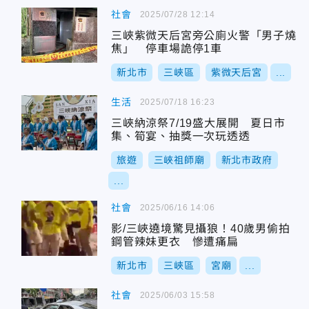
社會
2025/07/28 12:14
三峽紫微天后宮旁公廁火警「男子燒
焦」 停車場詭停1車
新北市
三峽區
紫微天后宮
...
生活
2025/07/18 16:23
三峽納涼祭7/19盛大展開 夏日市
集、筍宴、抽獎一次玩透透
旅遊
三峽祖師廟
新北市政府
...
社會
2025/06/16 14:06
影/三峽遶境驚見攝狼！40歲男偷拍
鋼管辣妹更衣 慘遭痛扁
新北市
三峽區
宮廟
...
社會
2025/06/03 15:58