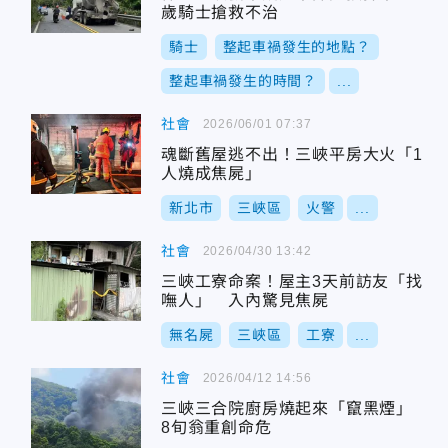
歲騎士搶救不治
騎士
整起車禍發生的地點？
整起車禍發生的時間？
...
社會
2026/06/01 07:37
魂斷舊屋逃不出！三峽平房大火「1
人燒成焦屍」
新北市
三峽區
火警
...
社會
2026/04/30 13:42
三峽工寮命案！屋主3天前訪友「找
嘸人」 入內驚見焦屍
無名屍
三峽區
工寮
...
社會
2026/04/12 14:56
三峽三合院廚房燒起來「竄黑煙」
8旬翁重創命危