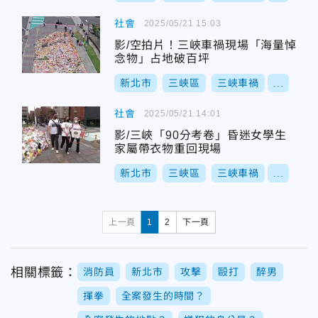
社會
2025/05/21 15:03
影/空拍片！三峽車禍現場「海量悼
念物」占地破百坪
新北市
三峽區
三峽車禍
...
社會
2025/05/21 14:01
影/三峽「90分考卷」昏迷女學生
家屬帶衣物重回現場
新北市
三峽區
三峽車禍
...
上一頁
1
2
下一頁
相關標籤：
消防員
新北市
攻擊
毆打
醉男
揮拳
全案發生的時間？