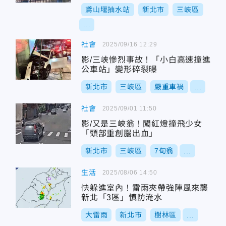
鳶山堰抽水站
新北市
三峽區
...
社會
2025/09/16 12:29
影/三峽慘烈事故！「小白高速撞進
公車站」變形碎裂曝
新北市
三峽區
嚴重車禍
...
社會
2025/09/01 11:50
影/又是三峽翁！闖紅燈撞飛少女
「頭部重創腦出血」
新北市
三峽區
7旬翁
...
生活
2025/08/06 14:50
快躲進室內！雷雨夾帶強陣風來襲
新北「3區」慎防淹水
大雷雨
新北市
樹林區
...