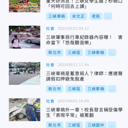
重大好消息！三峽女學生醒了秒開口
「何時可回去上課」
三峽車禍
余文正
老翁
...
社會
2025/05/22 08:12
三峽肇事翁行車紀錄器內容曝！ 害
命當下「悠哉聽音樂」
新北市
三峽區
三峽車禍
...
社會
2025/05/21 17:44
三峽車禍是蓄意殺人？律師：應速聲
請假扣押避免脫產
新北市
三峽區
三峽車禍
...
社會
2025/05/21 16:09
三峽車禍外一章！校長發言稱受傷學
生「表現平常」被罵翻
新北市
三峽區
三峽國中
...