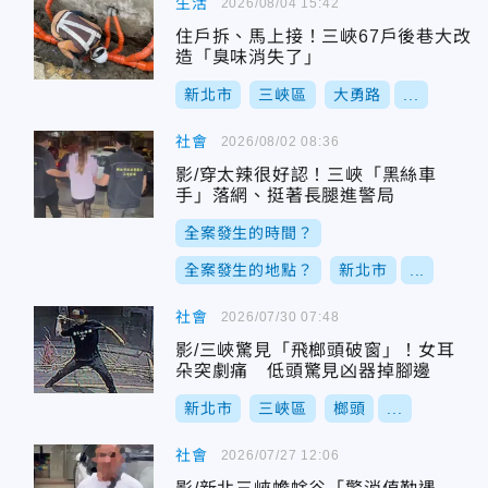
生活
2026/08/04 15:42
住戶拆、馬上接！三峽67戶後巷大改
造「臭味消失了」
新北市
三峽區
大勇路
...
社會
2026/08/02 08:36
影/穿太辣很好認！三峽「黑絲車
手」落網、挺著長腿進警局
全案發生的時間？
全案發生的地點？
新北市
...
社會
2026/07/30 07:48
影/三峽驚見「飛榔頭破窗」！女耳
朵突劇痛 低頭驚見凶器掉腳邊
新北市
三峽區
榔頭
...
社會
2026/07/27 12:06