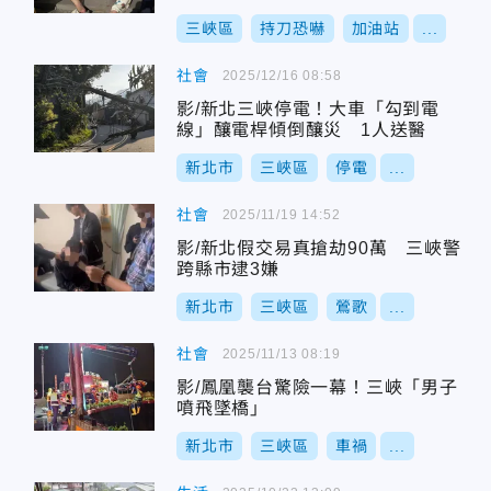
三峽區
持刀恐嚇
加油站
...
社會
2025/12/16 08:58
影/新北三峽停電！大車「勾到電
線」釀電桿傾倒釀災 1人送醫
新北市
三峽區
停電
...
社會
2025/11/19 14:52
影/新北假交易真搶劫90萬 三峽警
跨縣市逮3嫌
新北市
三峽區
鶯歌
...
社會
2025/11/13 08:19
影/鳳凰襲台驚險一幕！三峽「男子
噴飛墜橋」
新北市
三峽區
車禍
...