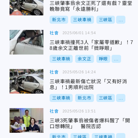
三峽肇事翁余文正死了還有戲？靈堂
輓聯竟寫「永遠勝利」
新北市
三峽車禍
三峽區
...
社會
2025/06/01 14:54
三峽車禍撞死3人「家屬零道歉」！7
8歲余文正離世前「微睜眼」
三峽車禍
余文正
睜眼
...
社會
2025/05/26 14:24
三峽車禍最新傷亡狀況「又有好消
息」！1男順利出院
三峽車禍
新北市
三峽區
...
社會
2025/05/26 13:51
三峽3死肇事翁被傷者爆料醒了「開
口想轉院」 醫院否認
新北市
三峽區
三峽車禍
...