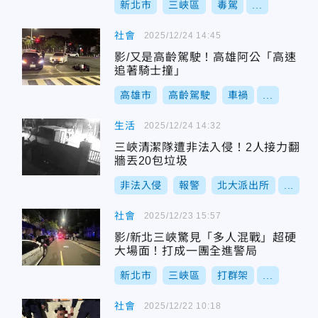
新北市
三峽區
毒駕
...
社會
2025/12/24 14:45
影/又是高齡駕駛！高雄阿公「高速
追著騎士撞」
高雄市
高齡駕駛
車禍
...
生活
2025/12/24 14:32
三峽清潔隊遭非法入侵！2人接力翻
牆丟20包垃圾
非法入侵
報警
北大派出所
...
社會
2025/12/23 15:57
影/新北三峽驚見「多人混戰」超硬
大場面！打成一團全進警局
新北市
三峽區
打群架
...
社會
2025/12/22 10:18