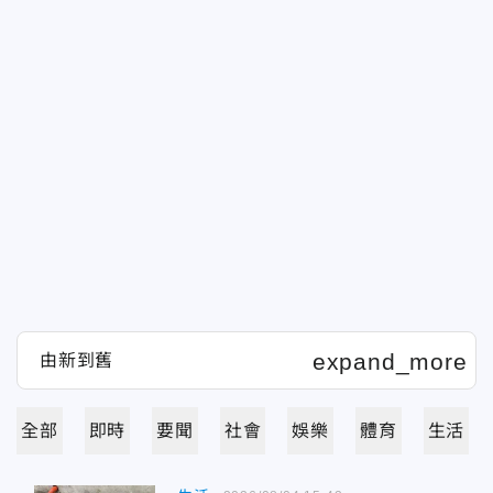
全部
即時
要聞
社會
娛樂
體育
生活