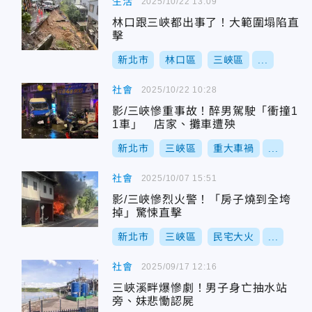
生活
2025/10/22 13:09
林口跟三峽都出事了！大範圍塌陷直
擊
新北市
林口區
三峽區
...
社會
2025/10/22 10:28
影/三峽慘重事故！醉男駕駛「衝撞1
1車」 店家、攤車遭殃
新北市
三峽區
重大車禍
...
社會
2025/10/07 15:51
影/三峽慘烈火警！「房子燒到全垮
掉」驚悚直擊
新北市
三峽區
民宅大火
...
社會
2025/09/17 12:16
三峽溪畔爆慘劇！男子身亡抽水站
旁、妹悲慟認屍