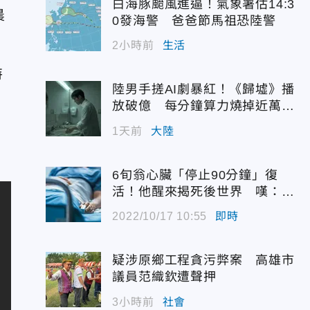
白海豚颱風進逼！氣象署估14:3
晨
0發海警 爸爸節馬祖恐陸警
2小時前
生活
特
陸男手搓AI劇暴紅！《歸墟》播
放破億 每分鐘算力燒掉近萬台
幣
1天前
大陸
服
6旬翁心臟「停止90分鐘」復
活！他醒來揭死後世界 嘆：很
恐怖…
2022/10/17 10:55
即時
疑涉原鄉工程貪污弊案 高雄市
議員范織欽遭聲押
3小時前
社會