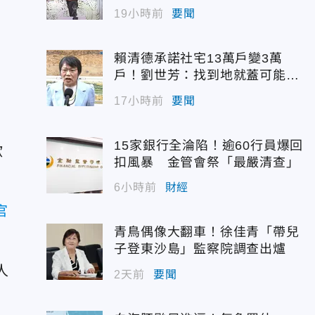
佳青回應了
19小時前
要聞
賴清德承諾社宅13萬戶變3萬
戶！劉世芳：找到地就蓋可能變
空餘屋
17小時前
要聞
15家銀行全淪陷！逾60行員爆回
歇
扣風暴 金管會祭「最嚴清查」
6小時前
財經
官
青鳥偶像大翻車！徐佳青「帶兒
子登東沙島」監察院調查出爐
人
2天前
要聞