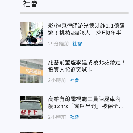
社會
影/神鬼律師游光德涉詐1.1億落
逃！桃檢起訴6人 求刑8年半
29分鐘前
社會
兆基前董座李建成被北檢帶走！
投資人協商突喊卡
2小時前
社會
高雄有線電視施工員陳屍車內
躺12hrs「窗戶半開」被保全發
現
2小時前
社會