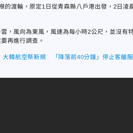
0噸的渡輪，原定1日從青森縣八戶港出發，2日凌
雲，風向為東風，風速為每小時2公尺，並沒有
還要再進行調查。
！大韓航空祭新規 「降落前40分鐘」停止客艙