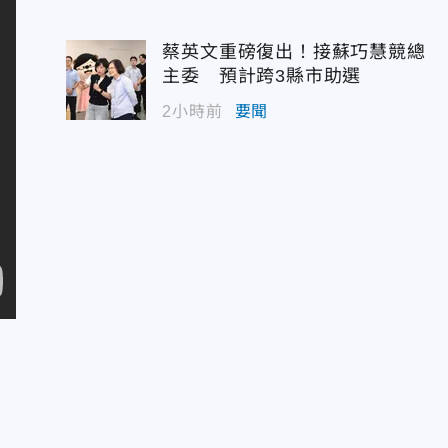
蔡英文重磅復出！接蘇巧慧競總
主委 預計跨3縣市助選
2小時前
要聞