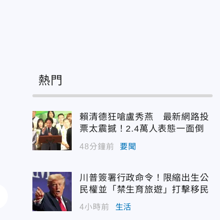
熱門
賴清德狂嗆盧秀燕 最新網路投
票太震撼！2.4萬人表態一面倒
48分鐘前
要聞
川普簽署行政命令！限縮出生公
民權並「禁生育旅遊」打擊移民
4小時前
生活