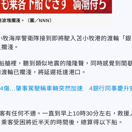
消波塊擱淺。（圖／NNN）
苫小牧海岸警衛隊接到即將駛入苫小牧港的渡輪「銀
上擱淺。
船艙裡，聽到類似地震的隆隆聲，同時感覺到間
知渡輪已擱淺，將延遲抵達港口。
4傷...肇事駕駛稱車輛突然加速 4銀行同事慶升
客有任何不適。一直到早上10時30分左右，救援
，乘客受困將近半天的時間後，總算得以下船。