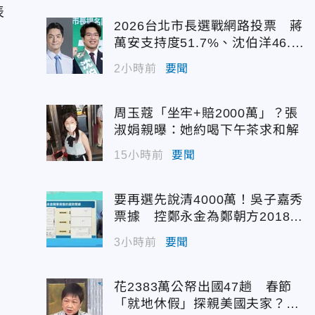
表
2026台北市長選戰網路投票 蔣
萬安支持度51.7%、沈伯洋46.
7%
2小時前
要聞
周玉蔻「坐牢+賠2000萬」？張
淑娟親曝：她約喝下午茶求和解
15小時前
要聞
要再選先說清4000萬！吳子嘉秀
票據 控鄭永金為鄭朝方2018選
縣長籌錢未還
3小時前
要聞
花2383萬公帑出國47趟 春節
「就地休假」探親美國夫家？徐