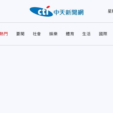
星
熱門
要聞
社會
娛樂
體育
生活
國際