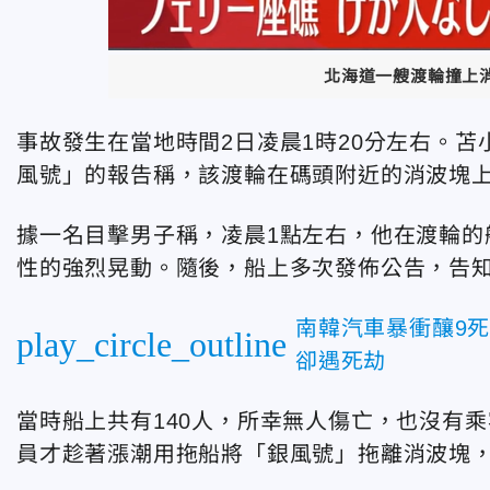
北海道一艘渡輪撞上
事故發生在當地時間2日凌晨1時20分左右。
風號」的報告稱，該渡輪在碼頭附近的消波塊
據一名目擊男子稱，凌晨1點左右，他在渡輪的
性的強烈晃動。隨後，船上多次發佈公告，告
南韓汽車暴衝釀9死
play_circle_outline
卻遇死劫
當時船上共有140人，所幸無人傷亡，也沒有乘
員才趁著漲潮用拖船將「銀風號」拖離消波塊