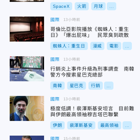
SpaceX
火箭
月球
...
國際
13小時前
哥倫比亞影院播放《蜘蛛人：重生
日》「爆出屁味」 民眾臭到疏散
蜘蛛人：重生日
漫威
電影
...
國際
13小時前
行銷炎上事件升級為刑事調查 南韓
警方今搜索星巴克總部
南韓
星巴克
行銷
...
國際
13小時前
極度低調！裴澤斯基安坦言 目前難
與伊朗最高領袖穆吉塔巴聯繫
伊朗
裴澤斯基安
最高領袖
...
國際
15小時前