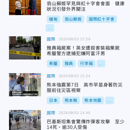
翁山蘇姬罕見與紅十字會會面 健康
狀況引發外界關注
緬甸
翁山蘇姬
國際紅十字會
...
國際
2026/08/03 15:59
雅典箱屍案！英女遭殺害裝箱棄屍
希臘警方逮捕犯嫌阿富汗男
希臘
雅典
行李箱
...
國際
2026/08/03 15:24
熊本強震第7日 高市早苗身著防災
服前往災區視察
日本
熊本縣
熊本地震
...
國際
2026/08/03 14:46
巴基斯坦集會驚傳炸彈客攻擊 至少
14死、逾30人受傷