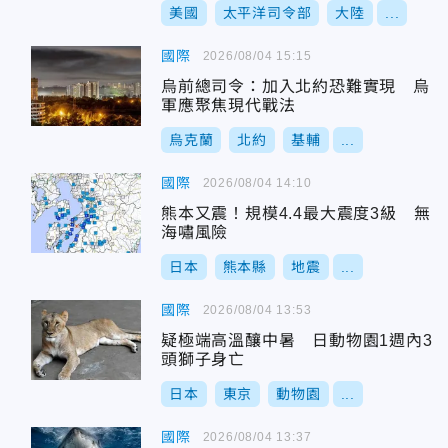
美國
太平洋司令部
大陸
...
國際
2026/08/04 15:15
烏前總司令：加入北約恐難實現 烏
軍應聚焦現代戰法
烏克蘭
北約
基輔
...
國際
2026/08/04 14:10
熊本又震！規模4.4最大震度3級 無
海嘯風險
日本
熊本縣
地震
...
國際
2026/08/04 13:53
疑極端高溫釀中暑 日動物園1週內3
頭獅子身亡
日本
東京
動物園
...
國際
2026/08/04 13:37