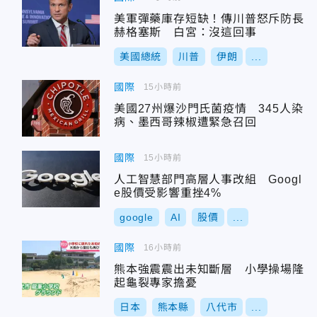
美軍彈藥庫存短缺！傳川普怒斥防長
赫格塞斯 白宮：沒這回事
美國總統
川普
伊朗
...
國際
15小時前
美國27州爆沙門氏菌疫情 345人染
病、墨西哥辣椒遭緊急召回
國際
15小時前
人工智慧部門高層人事改組 Googl
e股價受影響重挫4%
google
AI
股價
...
國際
16小時前
熊本強震震出未知斷層 小學操場隆
起龜裂專家擔憂
日本
熊本縣
八代市
...