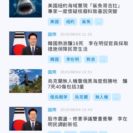
美國紐約海域驚現「鯊魚哥吉拉」
專家一度懷疑核廢料致基因突變
美國
紐約
鯊魚
...
國際
2026/08/04 11:30
韓國熱浪釀16死 李在明促官員採取
措施保障民眾生活
韓國
李在明
熱浪
...
國際
2026/08/04 10:51
烏克蘭無人機襲俄黑海度假勝地 釀
7死40傷包括3童
俄烏戰爭
烏克蘭
無人機
...
國際
2026/08/04 10:49
股市震盪、修憲爭議雙重衝擊 李在
明民調創新低