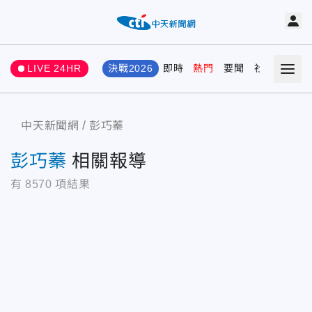
LIVE 24HR
決戰2026
即時
熱門
要聞
社會
娛樂
中天新聞網
彭巧蓁
彭巧蓁
相關報導
有
8570
項結果