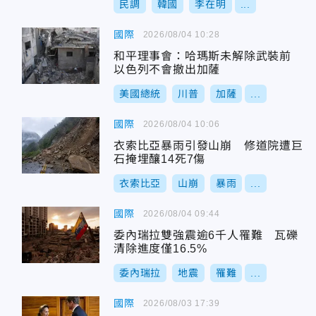
民調
韓國
李在明
...
國際
2026/08/04 10:28
和平理事會：哈瑪斯未解除武裝前
以色列不會撤出加薩
美國總統
川普
加薩
...
國際
2026/08/04 10:06
衣索比亞暴雨引發山崩 修道院遭巨
石掩埋釀14死7傷
衣索比亞
山崩
暴雨
...
國際
2026/08/04 09:44
委內瑞拉雙強震逾6千人罹難 瓦礫
清除進度僅16.5%
委內瑞拉
地震
罹難
...
國際
2026/08/03 17:39