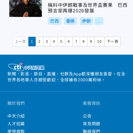
稱料中伊朗戰事及世界盃賽果 巴西
預言家再爆2026發展
巴西
靈媒
伊朗
...
上一頁
1
2
3
4
5
6
7
8
9
10
下一頁
新聞、影音、節目、直播、社群及App都深獲網友喜愛，在全
世界各地華人亦頗受歡迎，全球擁有2000萬粉絲。
關於我們
客服資訊
中天介紹
公告
人才招募
常見問題
使用條款
聯絡我們