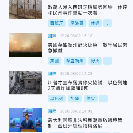
數萬人湧入西班牙稱局勢回穩 休達
移民潮事件重點一次看
西班牙
摩洛哥
休達
...
國際
2026/08/02 15:18
美國華盛頓州野火延燒 數千居民緊
急撤離
美國
華盛頓州
野火
...
國際
2026/08/02 14:28
川普才宣布落實停火協議 以色列連
2天轟炸加薩釀8死
以色列
加薩
停火
...
國際
2026/08/02 14:09
義大利因應非法移民潮重啟邊境管
制 西班牙總理摃梅洛尼