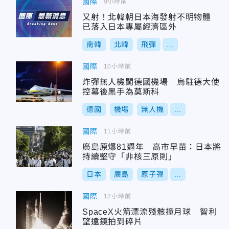
國際
9小時前
又射！北韓朝日本海發射不明物體
已落入日本專屬經濟區外
南韓
北韓
飛彈
...
國際
10小時前
炸彈無人機闖德國機場 烏駐德大使
控幕後黑手為莫斯科
德國
機場
無人機
...
國際
11小時前
廣島原爆81週年 高市早苗：日本將
持續堅守「非核三原則」
日本
廣島
原子彈
...
國際
12小時前
SpaceX火箭漂流殘骸撞月球 智利
望遠鏡拍到碎片