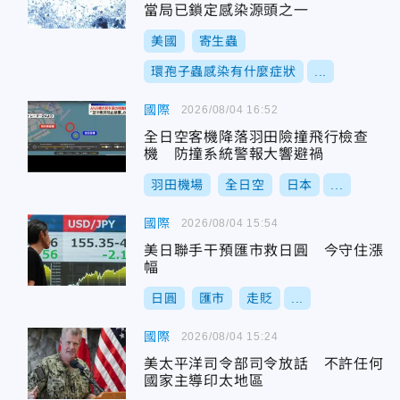
當局已鎖定感染源頭之一
美國
寄生蟲
環孢子蟲感染有什麼症狀
...
國際
2026/08/04 16:52
全日空客機降落羽田險撞飛行檢查
機 防撞系統警報大響避禍
羽田機場
全日空
日本
...
國際
2026/08/04 15:54
美日聯手干預匯市救日圓 今守住漲
幅
日圓
匯市
走貶
...
國際
2026/08/04 15:24
美太平洋司令部司令放話 不許任何
國家主導印太地區