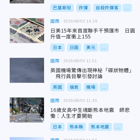
巴基斯坦
炸彈
自殺炸彈客
...
國際
2026/08/03 14:19
日美15年來首度聯手干預匯市 日圓
升值一度衝上155
日本
日圓
美元
...
國際
2026/08/03 11:51
英國機場驚傳出現神秘「碟狀物體」
飛行員目擊引發討論
英國
倫敦
機場
...
國際
2026/08/03 11:30
16歲女高中生魂斷熊本地震 師悲
慟：人生才要開始
日本
熊本縣
熊本地震
...