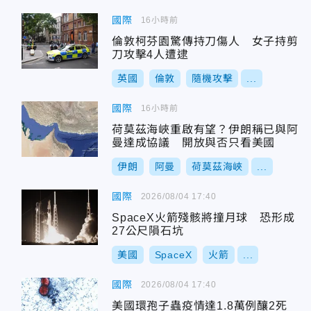
國際
16小時前
倫敦柯芬園驚傳持刀傷人 女子持剪
刀攻擊4人遭逮
英國
倫敦
隨機攻擊
...
國際
16小時前
荷莫茲海峽重啟有望？伊朗稱已與阿
曼達成協議 開放與否只看美國
伊朗
阿曼
荷莫茲海峽
...
國際
2026/08/04 17:40
SpaceX火箭殘骸將撞月球 恐形成
27公尺隕石坑
美國
SpaceX
火箭
...
國際
2026/08/04 17:40
美國環孢子蟲疫情達1.8萬例釀2死