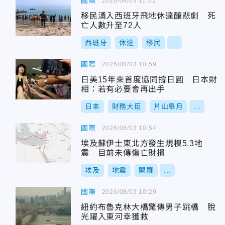
國際
2026/08/03 11:02
移民湧入西班牙飛地休達釀悲劇 死
亡人數升至72人
西班牙
休達
移民
...
國際
2026/08/03 10:59
日美15年來首度協同撐日圓 日本財
相：若有必要會再出手
日本
財務大臣
片山皋月
...
國際
2026/08/03 10:54
埃及蘇伊士東北方發生規模5.3地
震 目前未傳傷亡財損
埃及
地震
開羅
...
國際
2026/08/03 10:29
紐約布魯克林大橋驚傳男子跳橋 脫
光躍入東河幸獲救