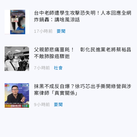
台中老師遭學生攻擊恐失明！人本回應全網
炸鍋轟：講啥風涼話
17小時前
要聞
父親節悲痛噩耗！ 彰化民進黨老將蔡裕昌
不敵肺腺癌驟逝
7小時前
社會
抹黑不成反自爆？徐巧芯出手撕開綠營與涉
案律師「真實關係」
9小時前
要聞