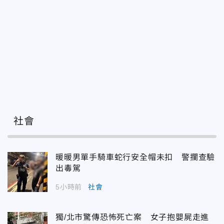
社會
暖暖男單手騎車蛇行安全帽未扣 警攔查驗
出毒駕
5小時前
社會
獨/北市驚傳恐怖死亡案 女子抱嬰屍走進