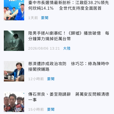
臺中市長選情最新剖析：江啟臣38.2%領先
何欣純14.1% 全世代支持度全面居首
1天前
要聞
陸男手搓AI劇暴紅！《歸墟》播放破億 每
分鐘算力燒掉近萬台幣
2026/08/06 13:21
大陸
慈濟遭詐成政治攻防 徐巧芯：綠為陳時中
接閣揆鋪路
12小時前
要聞
傳石崇良、姜至剛請辭 蔣萬安反問賴清德
一事
15小時前
要聞