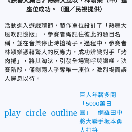
《綜藝大集合》熱舞大風吹，林穎樂（中）搶
座位成功。（圖／民視提供）
活動進入遊戲環節，製作單位設計了「熱舞大
風吹記憶版」，參賽者需記住彼此的題目名
稱，並在音樂停止時搶椅子。過程中，參賽者
林穎樂憑藉驚人的反應力，成功辨識對手「烤
肉捲」，將其淘汰，引發全場驚呼與讚嘆。決
賽階段，僅剩兩人爭奪唯一座位，激烈場面讓
人屏息以待。
巨人年薪多開
「5000萬日
play_circle_outline
圓」 網羅田中
將大聯手坂本勇
人打拚