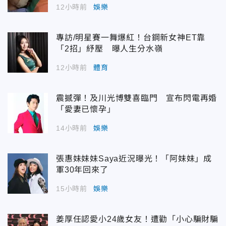
12小時前
娛樂
專訪/明星賽一舞爆紅！台鋼新女神ET靠
「2招」紓壓 曝人生分水嶺
12小時前
體育
震撼彈！及川光博雙喜臨門 宣布閃電再婚
「愛妻已懷孕」
14小時前
娛樂
張惠妹妹妹Saya近況曝光！「阿妹妹」成
軍30年回來了
15小時前
娛樂
姜厚任認愛小24歲女友！遭勸「小心騙財騙