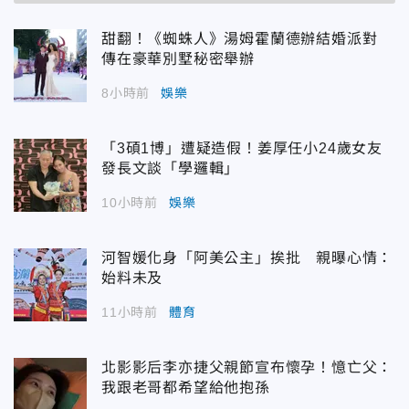
甜翻！《蜘蛛人》湯姆霍蘭德辦結婚派對
傳在豪華別墅秘密舉辦
8小時前
娛樂
「3碩1博」遭疑造假！姜厚任小24歲女友
發長文談「學邏輯」
10小時前
娛樂
河智媛化身「阿美公主」挨批 親曝心情：
始料未及
11小時前
體育
北影影后李亦捷父親節宣布懷孕！憶亡父：
我跟老哥都希望給他抱孫