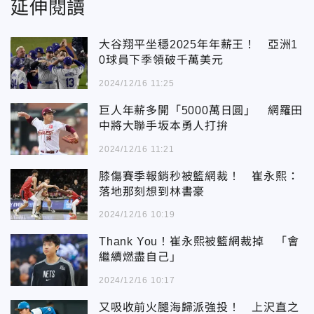
延伸閱讀
大谷翔平坐穩2025年年薪王！ 亞洲1
0球員下季領破千萬美元
2024/12/16 11:25
巨人年薪多開「5000萬日圓」 網羅田
中將大聯手坂本勇人打拚
2024/12/16 11:21
膝傷賽季報銷秒被籃網裁！ 崔永熙：
落地那刻想到林書豪
2024/12/16 10:19
Thank You！崔永熙被籃網裁掉 「會
繼續燃盡自己」
2024/12/16 10:17
又吸收前火腿海歸派強投！ 上沢直之