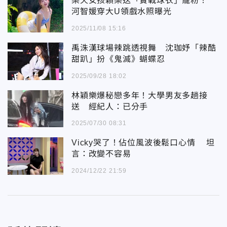
樂天女孩穎樂送「實戰球衣」寵粉！
河智媛穿大U領戲水照曝光
2025/11/08 15:16
禹洙漢球場辣跳透視舞 沈珈妤「辣酷
甜趴」扮《鬼滅》蝴蝶忍
2025/09/28 18:02
林穎樂爆秘戀多年！大學男友多趟接
送 經紀人：已分手
2025/07/30 08:31
Vicky哭了！佔位風波後鬆口心情 坦
言：改變不容易
2024/12/22 21:59