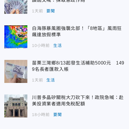
讀函文喊：採取憲政作為
1天前
要聞
白海豚暴風圈強襲北部！「8地區」風雨狂
飆達放假標準
10小時前
生活
苗栗三灣鄉8/13起發生活補助5000元 149
9名長者匯款入帳
1天前
生活
川普多晶矽關稅大刀砍下來！政院急喊：赴
美投資業者適用免稅配額
18小時前
要聞