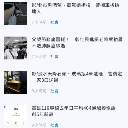
影/北市男酒駕、毒駕還拒檢 警攔車拔槍
逮人
7小時前
社會
父親節悲痛噩耗！ 彰化民進黨老將蔡裕昌
不敵肺腺癌驟逝
7小時前
社會
影/淡水天降石頭、玻璃瓶4車遭砸 警鎖定
一家3口送辦
8小時前
社會
高雄119專線去年日平均404通騷擾電話！
創5年新高
9小時前
社會