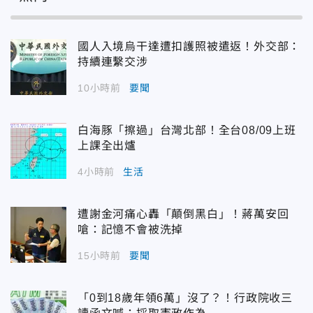
國人入境烏干達遭扣護照被遣返！外交部：
持續連繫交涉
10小時前
要聞
白海豚「擦過」台灣北部！全台08/09上班
上課全出爐
4小時前
生活
遭謝金河痛心轟「顛倒黑白」！蔣萬安回
嗆：記憶不會被洗掉
15小時前
要聞
「0到18歲年領6萬」沒了？！行政院收三