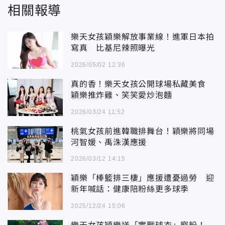
相關報導
樂天女孩穎樂解放事業線！進軍日本拍
寫真 比基尼辣照曝光
2026/05/02 12:36
真的香！樂天女孩公開球場私藏美食
穎樂推炸雞、笑笑愛炒泡麵
2026/03/24 11:52
桃氣女孩前進韓職排舞台！穎樂將同場
河智媛、禹洙漢應援
2026/03/12 14:15
穎樂「棒籃排三棲」應援遭憂過勞 迎
新年喊話：健康陪粉絲更多球季
2025/12/24 15:06