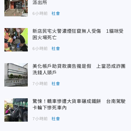
派出所
6小時前
社會
新店民宅火警濃煙狂竄無人受傷 1貓咪受
困火場死亡
6小時前
社會
美化帳戶助貸款廣告攏是假 上當恐成詐團
洗錢人頭戶
7小時前
社會
驚悚！轎車慘遭大貨車碾成鐵餅 台南駕駛
卡輪下慘死車內
7小時前
社會