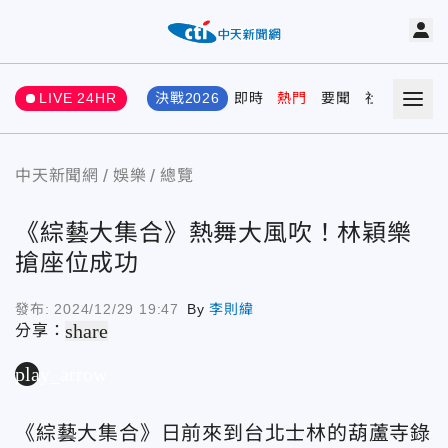
LIVE 24HR
決戰2026
即時
熱門
要聞
社會
娛樂
中天新聞網
娛樂
總覽
《綜藝大集合》熱舞大風吹！林穎樂
搶座位成功
發布:
2024/12/29 19:47
By
李則緯
share
分享：
play_arrow
《綜藝大集合》日前來到台北士林的葫蘆寺錄