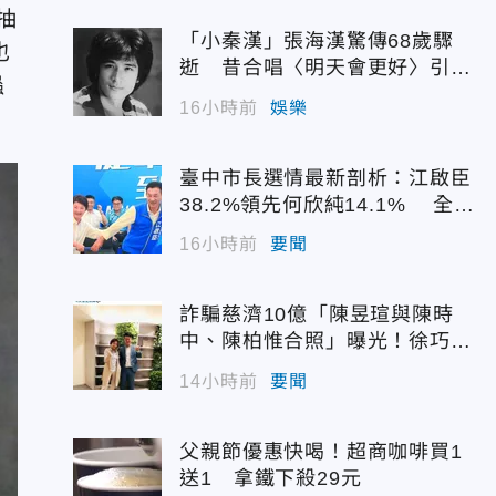
抽
「小秦漢」張海漢驚傳68歲驟
也
逝 昔合唱〈明天會更好〉引追
蟲
憶
16小時前
娛樂
臺中市長選情最新剖析：江啟臣
38.2%領先何欣純14.1% 全世
代支持度全面居首
16小時前
要聞
詐騙慈濟10億「陳昱瑄與陳時
中、陳柏惟合照」曝光！徐巧芯
震撼出手
14小時前
要聞
父親節優惠快喝！超商咖啡買1
送1 拿鐵下殺29元