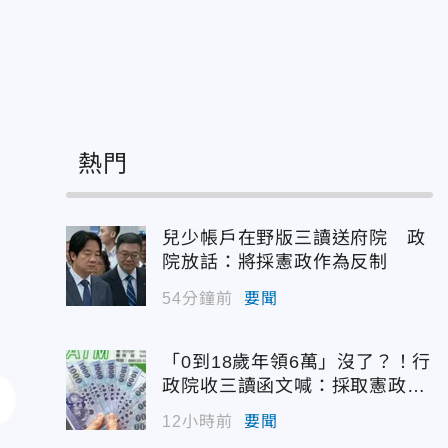
熱門
兒少帳戶在野版三讀送府院 政
院放話：將採憲政作為反制
54分鐘前
要聞
「0到18歲年領6萬」沒了？！行
政院收三讀函文喊：採取憲政作
為
12小時前
要聞