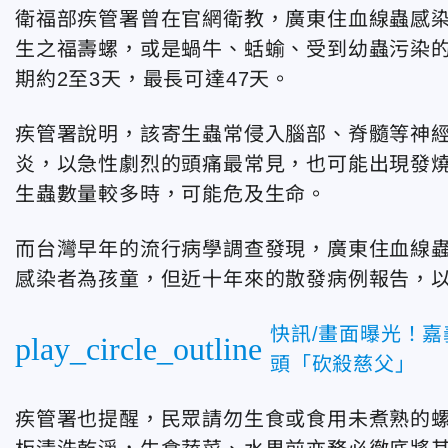
衛福部疾管署曾在官網衛教，廣東住血線蟲感
生之福壽螺，或是蝸牛、蛞蝓、受到幼蟲污染
期約2至3天，最長可達47天。
疾管署說明，該寄生蟲常侵入腦部、脊髓等神
炎，以急性劇烈的頭痛最常見，也可能出現發
生蟲數量較多時，可能危及生命。
而台灣早年的流行病學調查發現，廣東住血線
感染者為孩童，但近十年來的散發病例報告，
快訊/畫面曝光！
play_circle_outline
頭「砍殺慈父」
疾管署也提醒，民眾請勿生食或食用未煮熟的