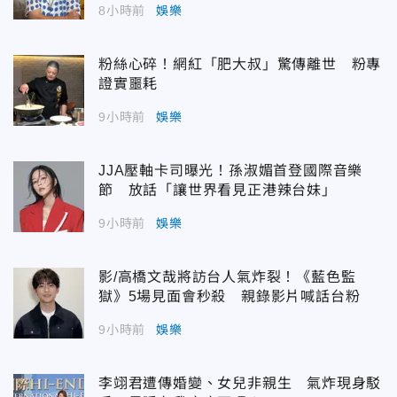
8小時前
娛樂
粉絲心碎！網紅「肥大叔」驚傳離世 粉專
證實噩耗
9小時前
娛樂
JJA壓軸卡司曝光！孫淑媚首登國際音樂
節 放話「讓世界看見正港辣台妹」
9小時前
娛樂
影/高橋文哉將訪台人氣炸裂！《藍色監
獄》5場見面會秒殺 親錄影片喊話台粉
9小時前
娛樂
李翊君遭傳婚變、女兒非親生 氣炸現身駁