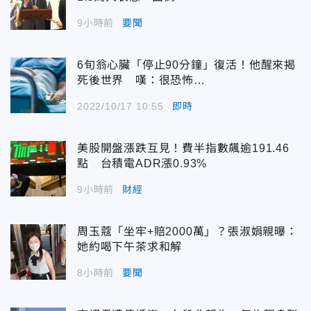
9小時前
要聞
6旬翁心臟「停止90分鐘」復活！他醒來揭
死後世界 嘆：很恐怖…
2022/10/17 10:55
即時
美股開盤漲跌互見！費半指數飆逾191.46
點 台積電ADR漲0.93%
9小時前
財經
周玉蔻「坐牢+賠2000萬」？張淑娟親曝：
她約喝下午茶求和解
8小時前
要聞