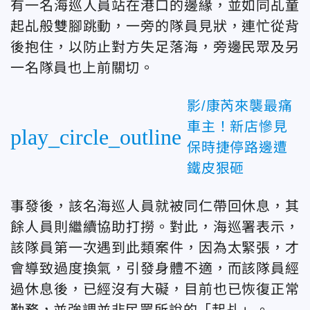
有一名海巡人員站在港口的邊緣，並如同乩童
起乩般雙腳跳動，一旁的隊員見狀，連忙從背
後抱住，以防止對方失足落海，旁邊民眾及另
一名隊員也上前關切。
影/康芮來襲最痛
車主！新店慘見
play_circle_outline
保時捷停路邊遭
鐵皮狠砸
事發後，該名海巡人員就被同仁帶回休息，其
餘人員則繼續協助打撈。對此，海巡署表示，
該隊員第一次遇到此類案件，因為太緊張，才
會導致過度換氣，引發身體不適，而該隊員經
過休息後，已經沒有大礙，目前也已恢復正常
勤務，並強調並非民眾所說的「起乩」。