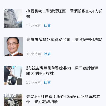
桃園民宅火警濃煙狂竄 警消疏散8人4人送
醫
13小時前
社會
高雄市議員范織欽疑涉貪！遭檢調帶回約談
13小時前
社會
影/新店耕莘醫院醫療暴力 男子嫌診斷書
開太慢毆人遭逮
13小時前
社會
失蹤5個月尋獲！新竹60歲男山谷墜車成白
骨 警方報請相驗