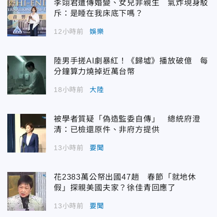
李翊君遭傳婚變、女兒非親生 氣炸現身駁
斥：是睡在我床底下嗎？
12小時前
娛樂
陸男手搓AI劇暴紅！《歸墟》播放破億 每
分鐘算力燒掉近萬台幣
18小時前
大陸
被學者質疑「偽造監委自傳」 總統府澄
清：已檢還原件、非府方提供
13小時前
要聞
花2383萬公帑出國47趟 春節「就地休
假」探親美國夫家？徐佳青回應了
13小時前
要聞