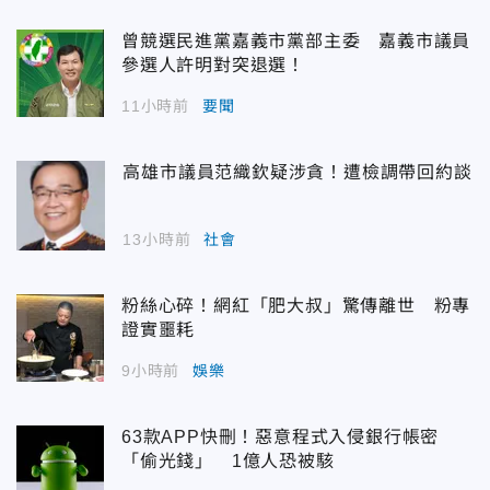
曾競選民進黨嘉義市黨部主委 嘉義市議員
參選人許明對突退選！
11小時前
要聞
高雄市議員范織欽疑涉貪！遭檢調帶回約談
13小時前
社會
粉絲心碎！網紅「肥大叔」驚傳離世 粉專
證實噩耗
9小時前
娛樂
63款APP快刪！惡意程式入侵銀行帳密
「偷光錢」 1億人恐被駭