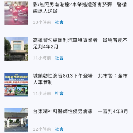
影/無照男南港撞2車肇逃遺落毒菸彈 警循
線逮人送辦
10小時前
社會
高雄警勾結圖利汽車租賃業者 辯稱智能不
足判4年2月
11小時前
社會
城鎮韌性演習8/13下午登場 北市警：全市
人車管制
11小時前
社會
台東精神科醫師性侵男病患 一審判4年8月
12小時前
社會