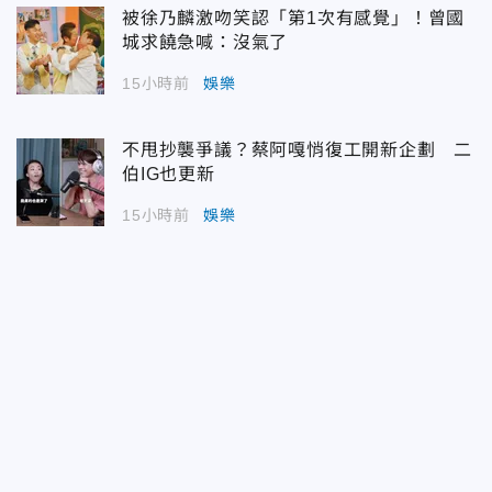
被徐乃麟激吻笑認「第1次有感覺」！曾國
城求饒急喊：沒氣了
15小時前
娛樂
不甩抄襲爭議？蔡阿嘎悄復工開新企劃 二
伯IG也更新
15小時前
娛樂