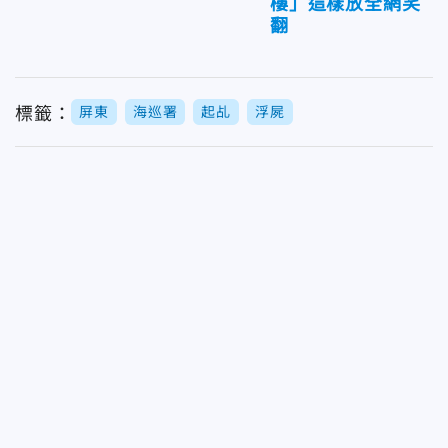
樓」這樣放全網笑
翻
標籤：
屏東
海巡署
起乩
浮屍