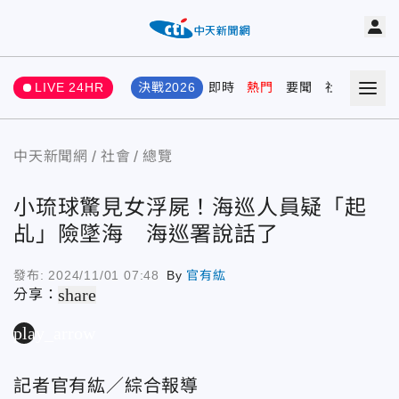
LIVE 24HR
決戰2026
即時
熱門
要聞
社會
娛樂
中天新聞網
社會
總覽
小琉球驚見女浮屍！海巡人員疑「起
乩」險墜海 海巡署說話了
發布:
2024/11/01 07:48
By
官有紘
share
分享：
play_arrow
記者官有紘／綜合報導