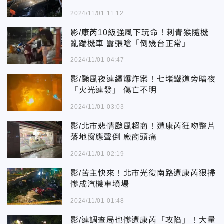
2024/11/01 11:12
影/康芮10級強風下玩命！刺青猴隨機
亂踹機車 囂張嗆「倒幾台正常」
2024/11/01 04:47
影/颱風夜連續爆炸案！七堵鐵道旁暗夜
「火光連發」 傷亡不明
2024/11/01 03:03
影/北市悲情颱風超商！遭康芮狂吻整片
落地窗應聲倒 廠商頭痛
2024/11/01 02:19
影/苦主快來！北市光復南路遭康芮狠掃
慘成汽機車墳場
2024/11/01 01:48
影/連調查局也慘遭康芮「攻陷」！大量