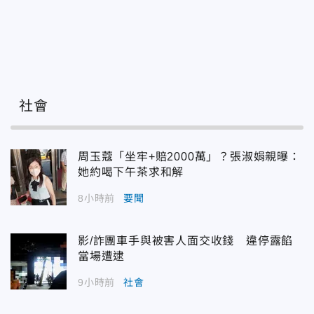
社會
周玉蔻「坐牢+賠2000萬」？張淑娟親曝：
她約喝下午茶求和解
8小時前
要聞
影/詐團車手與被害人面交收錢 違停露餡
當場遭逮
9小時前
社會