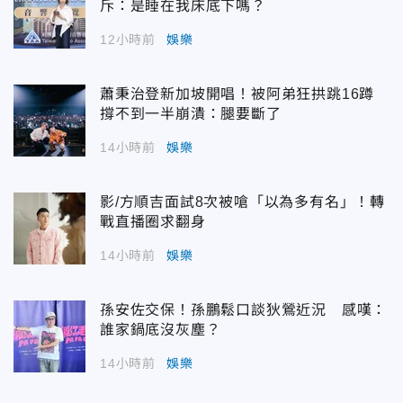
斥：是睡在我床底下嗎？
12小時前
娛樂
蕭秉治登新加坡開唱！被阿弟狂拱跳16蹲
撐不到一半崩潰：腿要斷了
14小時前
娛樂
影/方順吉面試8次被嗆「以為多有名」！轉
戰直播圈求翻身
14小時前
娛樂
孫安佐交保！孫鵬鬆口談狄鶯近況 感嘆：
誰家鍋底沒灰塵？
14小時前
娛樂