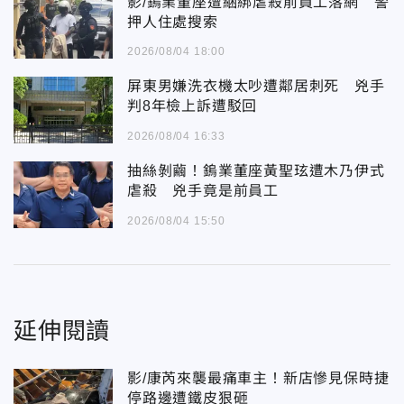
影/鎢業董座遭綑綁虐殺前員工落網 警
押人住處搜索
2026/08/04 18:00
屏東男嫌洗衣機太吵遭鄰居刺死 兇手
判8年檢上訴遭駁回
2026/08/04 16:33
抽絲剝繭！鎢業董座黃聖玹遭木乃伊式
虐殺 兇手竟是前員工
2026/08/04 15:50
延伸閱讀
影/康芮來襲最痛車主！新店慘見保時捷
停路邊遭鐵皮狠砸