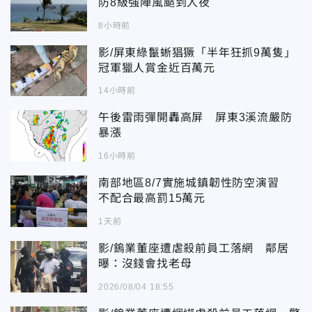
防8級強陣風颳到入夜
8小時前
影/屏東綠鬣蜥猖獗「半年狂抓9萬隻」
冠軍獵人賞金近百萬元
14小時前
午後雷雨彈開轟高屏 屏東3溪流嚴防
暴漲
16小時前
南部地區8/7實施城鎮韌性防空演習
不配合最高罰15萬元
1天前
影/鎢業董座遭虐殺前員工落網 鄰居
曝：沒錢會找老母
2026/08/04 18:55